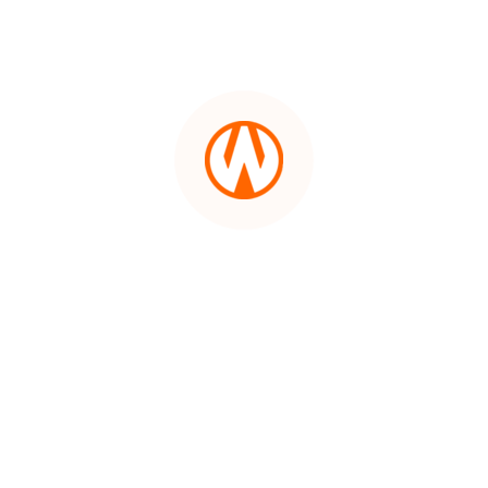
NIAS
Pendidikan
Abdul Muis Guru di Luwu Utara
WN
Diberhentikan dari PNS, Delapan
LANGKAT
Bulan Jelang Pensiun
1762832329
WN
TAPANULI
SELATAN
Opini
Kaidah Hukum – Klausul Baku Tak
Selalu Mengikat: Pelajaran dari
WN
Putusan Mahkamah Agung
TANJUNG
1762758098
LESUNG
Opini
WN
Menelusuri Putusan Mahkamah
KARO
Agung terkait Penyandang
Disabilitas
WN
1762574828
SIMALUNGUN
Polhukam