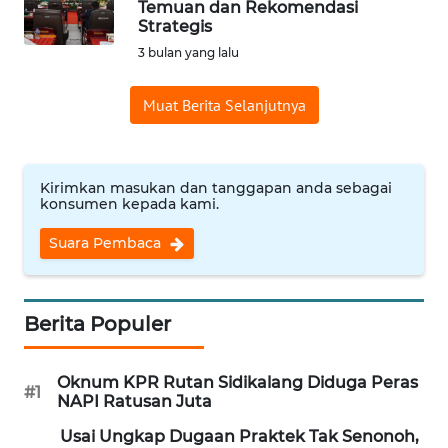
Temuan dan Rekomendasi
Strategis
HUKRIM
3 bulan yang lalu
PERISTIWA
Muat Berita Selanjutnya
Informasi
INDEKS
Kirimkan masukan dan tanggapan anda sebagai
BERITA
konsumen kepada kami.
Suara Pembaca
KONTAK
KAMI
Berita Populer
INFO
IKLAN
Oknum KPR Rutan Sidikalang Diduga Peras
#1
NAPI Ratusan Juta
TENTANG
KAMI
Usai Ungkap Dugaan Praktek Tak Senonoh,