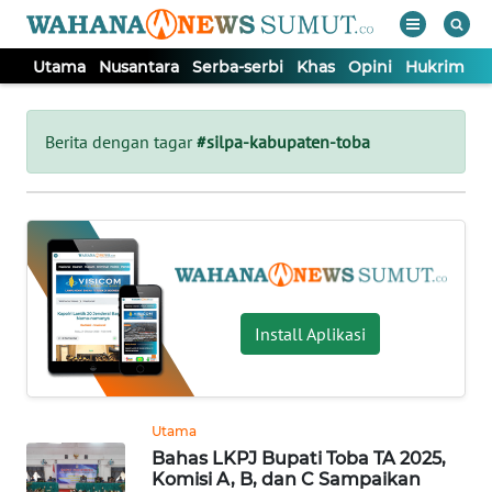
Utama
Nusantara
Serba-serbi
Khas
Opini
Hukrim
P
WAHANA
Tutup
TV
Berita dengan tagar
#silpa-kabupaten-toba
UTAMA
NUSANTARA
SERBA-
Install Aplikasi
SERBI
KHAS
Utama
Bahas LKPJ Bupati Toba TA 2025,
OPINI
Komisi A, B, dan C Sampaikan