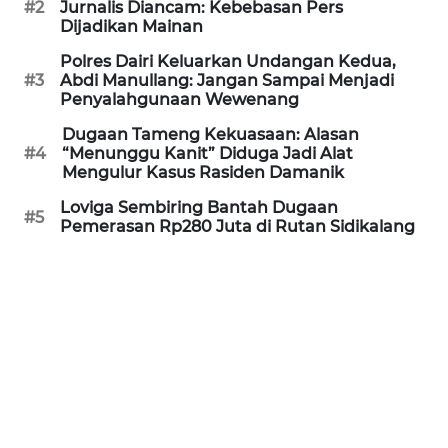
#2
Jurnalis Diancam: Kebebasan Pers
Dijadikan Mainan
PEDOMAN
MEDIA
Polres Dairi Keluarkan Undangan Kedua,
SIBER
#3
Abdi Manullang: Jangan Sampai Menjadi
Penyalahgunaan Wewenang
REDAKSI
Dugaan Tameng Kekuasaan: Alasan
#4
“Menunggu Kanit” Diduga Jadi Alat
Mengulur Kasus Rasiden Damanik
KARIR
Loviga Sembiring Bantah Dugaan
#5
Pemerasan Rp280 Juta di Rutan Sidikalang
DISCLAIMER
Wahana
News
Regional
WN
SUMUT