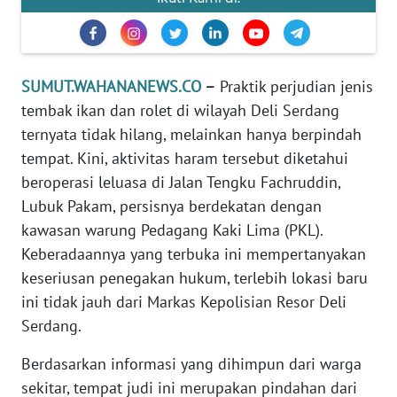
PEDOMAN
MEDIA
SIBER
SUMUT.WAHANANEWS.CO
–
Praktik perjudian jenis
tembak ikan dan rolet di wilayah Deli Serdang
REDAKSI
ternyata tidak hilang, melainkan hanya berpindah
tempat. Kini, aktivitas haram tersebut diketahui
KARIR
beroperasi leluasa di Jalan Tengku Fachruddin,
Lubuk Pakam, persisnya berdekatan dengan
DISCLAIMER
kawasan warung Pedagang Kaki Lima (PKL).
Wahana
Keberadaannya yang terbuka ini mempertanyakan
News
keseriusan penegakan hukum, terlebih lokasi baru
Regional
ini tidak jauh dari Markas Kepolisian Resor Deli
Serdang.
WN
SUMUT
Berdasarkan informasi yang dihimpun dari warga
sekitar, tempat judi ini merupakan pindahan dari