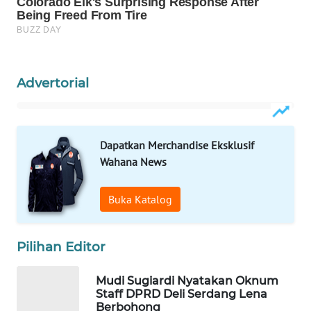
WAHANA
OTOMOTIF
WAHANA
HEALTH
Advertorial
WAHANA
DESA
WISATA
Dapatkan Merchandise Eksklusif
Wahana News
LAPAK
WAHANA
Buka Katalog
Wahana
Network
Pilihan Editor
KONSUMEN
Mudi Sugiardi Nyatakan Oknum
LISTRIK
Staff DPRD Deli Serdang Lena
Berbohong