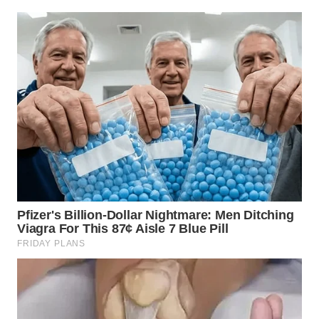
SIMALUNGUN
WN
LABUHANBATU
WN
TAPANULI
TENGAH
WN DELI
SERDANG
WN
TEBING
TINGGI
WN
PAKPAK