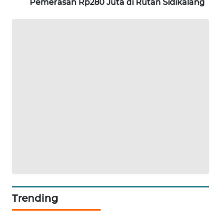
Pemerasan Rp280 Juta di Rutan Sidikalang
NEWS
KRT
NEWS
KARING
NEWS
JURNAL
MARITIM
HUMBANG
NEWS
GARONGGANG
NEWS
Trending
FISUELRI