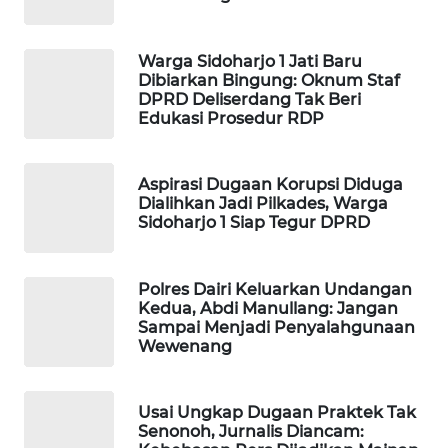
MASYARAKAT
KELISTRIKAN
Warga Sidoharjo 1 Jati Baru
Dibiarkan Bingung: Oknum Staf
WALINKI
DPRD Deliserdang Tak Beri
ID
Edukasi Prosedur RDP
MAWAKA
Aspirasi Dugaan Korupsi Diduga
ID
Dialihkan Jadi Pilkades, Warga
Sidoharjo 1 Siap Tegur DPRD
MARTABAT
NET
Polres Dairi Keluarkan Undangan
Kedua, Abdi Manullang: Jangan
PLN
Sampai Menjadi Penyalahgunaan
WATCH
Wewenang
MKLI
Usai Ungkap Dugaan Praktek Tak
Senonoh, Jurnalis Diancam:
LPKKI