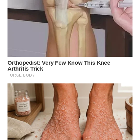
WN
KARAWANG
WN
BEKASI
WN
BOGOR
WN
DEPOK
WN
TAPANULI
UTARA
WN
SAMOSIR