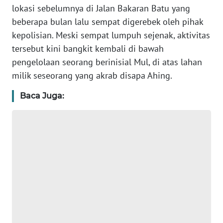
WN
lokasi sebelumnya di Jalan Bakaran Batu yang
JAKARTA
beberapa bulan lalu sempat digerebek oleh pihak
kepolisian. Meski sempat lumpuh sejenak, aktivitas
WN
tersebut kini bangkit kembali di bawah
JABAR
pengelolaan seorang berinisial Mul, di atas lahan
WN
milik seseorang yang akrab disapa Ahing.
BANTEN
Baca Juga:
WN
NTT
WN
KEPRI
WN
PAPUA
WN