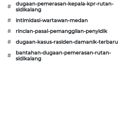
dugaan-pemerasan-kepala-kpr-rutan-
ID
#
sidikalang
#
intimidasi-wartawan-medan
ENERGI
NEWS
#
rincian-pasal-pemanggilan-penyidik
#
dugaan-kasus-rasiden-damanik-terbaru
CILEUNGSI
NEWS
bantahan-dugaan-pemerasan-rutan-
#
sidikalang
BERKAT
NEWS
BERAMPU
NEWS
ANUGERAH
NEWS
AKHLAK