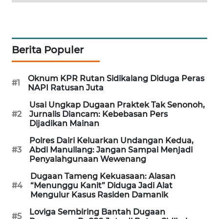
SITUNGIR
NEWS
SIDIKALANG
Berita Populer
NEWS
SIBARAGAS
Oknum KPR Rutan Sidikalang Diduga Peras
#1
NAPI Ratusan Juta
NEWS
Usai Ungkap Dugaan Praktek Tak Senonoh,
#2
Jurnalis Diancam: Kebebasan Pers
METRO
Dijadikan Mainan
SIANTAR
NEWS
Polres Dairi Keluarkan Undangan Kedua,
#3
Abdi Manullang: Jangan Sampai Menjadi
Penyalahgunaan Wewenang
METRO
MEDAN
Dugaan Tameng Kekuasaan: Alasan
NEWS
#4
“Menunggu Kanit” Diduga Jadi Alat
Mengulur Kasus Rasiden Damanik
METRO
Loviga Sembiring Bantah Dugaan
#5
JAKARTA