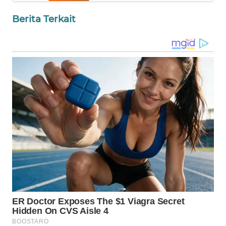
WN
Berita Terkait
NIAS
WN
LANGKAT
WN
TAPANULI
SELATAN
WN
TANJUNG
LESUNG
WN
KARO
WN