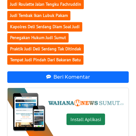
WN
Judi Roulette Jalan Tengku Fachruddin
GORONTALO
Judi Tembak Ikan Lubuk Pakam
WN
Kapolres Deli Serdang Diam Soal Judi
SULUT
Penegakan Hukum Judi Sumut
WN
Praktik Judi Deli Serdang Tak Ditindak
MALUKU
Tempat Judi Pindah Dari Bakaran Batu
WN
MALUT
Beri Komentar
WN
DAIRI
WN
DANAU
Install Aplikasi
TOBA