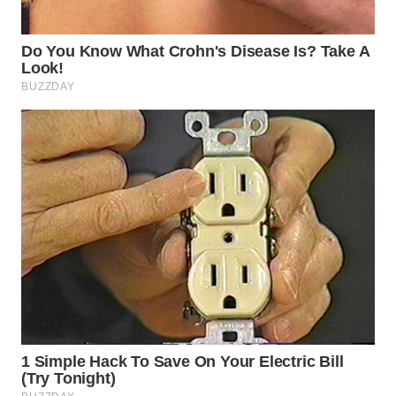
SUKABUMI
WN
PURWAKARTA
WN
PRIANGAN
TIMUR
WN
SEMARANG
WN
SOLO
WN
BOROBUDUR