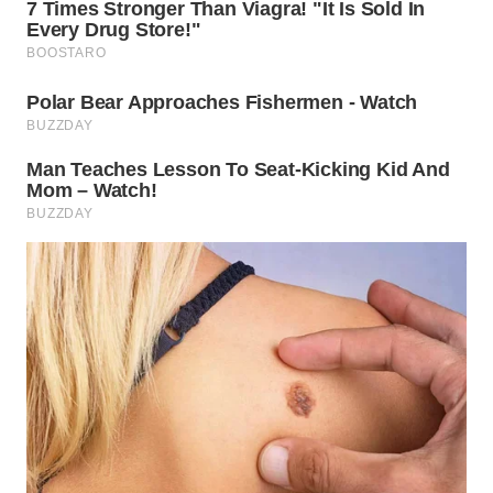
WN
BINJAI
WN
CIREBON
WN
INDRAMAYU
WN
KUNINGAN
WN
MAJALENGKA
WN
SUBANG
WN