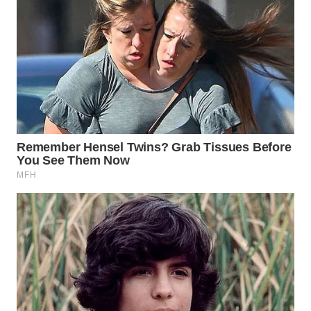
WN
LABUANBAJO
WN
BORNEO
Wahana
Media
Group
WAHANA
NEWS
WAHANA
TANI
WAHANA
ADVOKAT