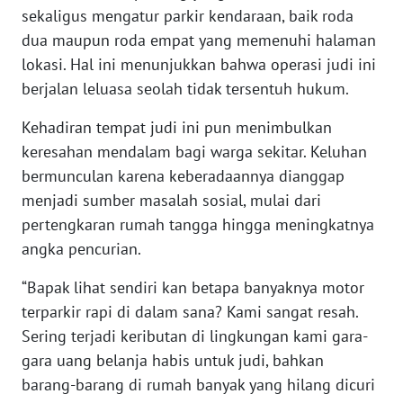
WN
sekaligus mengatur parkir kendaraan, baik roda
SULTENG
dua maupun roda empat yang memenuhi halaman
lokasi. Hal ini menunjukkan bahwa operasi judi ini
WN
berjalan leluasa seolah tidak tersentuh hukum.
SULBAR
Kehadiran tempat judi ini pun menimbulkan
WN
keresahan mendalam bagi warga sekitar. Keluhan
BABEL
bermunculan karena keberadaannya dianggap
menjadi sumber masalah sosial, mulai dari
WN
pertengkaran rumah tangga hingga meningkatnya
SUMBAR
angka pencurian.
WN
“Bapak lihat sendiri kan betapa banyaknya motor
SUMSEL
terparkir rapi di dalam sana? Kami sangat resah.
Sering terjadi keributan di lingkungan kami gara-
WN
gara uang belanja habis untuk judi, bahkan
BENGKULU
barang-barang di rumah banyak yang hilang dicuri