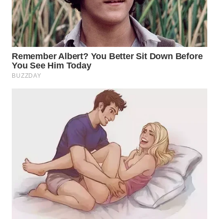
WAHANA
INFRASTRUKTUR
WAHANA
KONSUMEN
WAHANA
LISTRIK
WAHANA
TRAVEL
WAHANA
TV
WAHANANEWS
ID