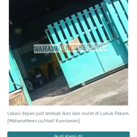
HUKRIM
PERISTIWA
Informasi
INDEKS
BERITA
KONTAK
KAMI
INFO
IKLAN
Lokasi depan judi tembak ikan dan roulet di Lubuk Pakam.
[WahanaNews.co/Hadi Kurniawan]
TENTANG
KAMI
Ikuti Kami di: