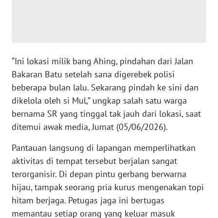
PAPUA
BARAT
WN
RIAU
“Ini lokasi milik bang Ahing, pindahan dari Jalan
Bakaran Batu setelah sana digerebek polisi
WN
beberapa bulan lalu. Sekarang pindah ke sini dan
SERAMBI
dikelola oleh si Mul,” ungkap salah satu warga
bernama SR yang tinggal tak jauh dari lokasi, saat
WN
ditemui awak media, Jumat (05/06/2026).
JAMBI
Pantauan langsung di lapangan memperlihatkan
WN
aktivitas di tempat tersebut berjalan sangat
SULTRA
terorganisir. Di depan pintu gerbang berwarna
hijau, tampak seorang pria kurus mengenakan topi
WN
NTB
hitam berjaga. Petugas jaga ini bertugas
memantau setiap orang yang keluar masuk