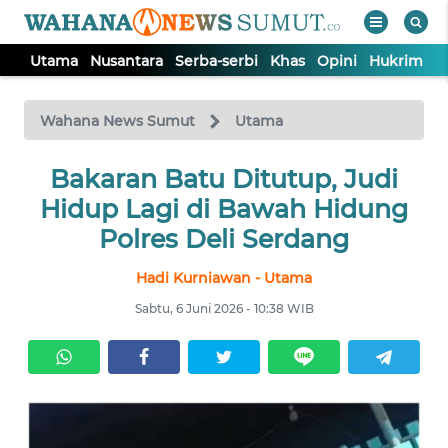
Utama
Nusantara
Serba-serbi
Khas
Opini
Hukrim
P
WAHANA
Tutup
TV
Wahana News Sumut
Utama
UTAMA
Bakaran Batu Ditutup, Judi
Hidup Lagi di Bawah Hidung
NUSANTARA
Polres Deli Serdang
Hadi Kurniawan - Utama
SERBA-
SERBI
Sabtu, 6 Juni 2026 - 10:38 WIB
KHAS
OPINI