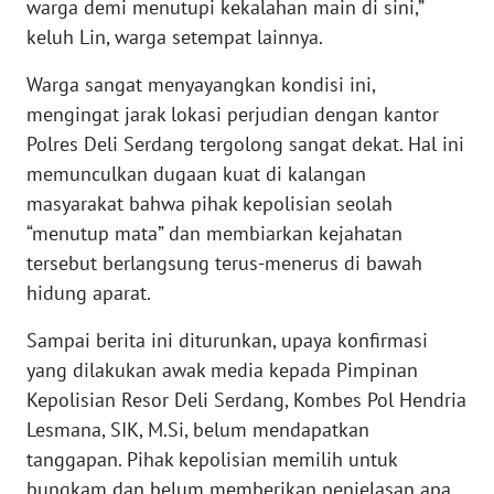
warga demi menutupi kekalahan main di sini,”
WN
LAMPUNG
keluh Lin, warga setempat lainnya.
Warga sangat menyayangkan kondisi ini,
WN
mengingat jarak lokasi perjudian dengan kantor
JATENG
Polres Deli Serdang tergolong sangat dekat. Hal ini
memunculkan dugaan kuat di kalangan
WN
NUSANTARA
masyarakat bahwa pihak kepolisian seolah
“menutup mata” dan membiarkan kejahatan
WN
tersebut berlangsung terus-menerus di bawah
JOGJA
hidung aparat.
WN
Sampai berita ini diturunkan, upaya konfirmasi
JATIM
yang dilakukan awak media kepada Pimpinan
Kepolisian Resor Deli Serdang, Kombes Pol Hendria
WN
Lesmana, SIK, M.Si, belum mendapatkan
BALI
tanggapan. Pihak kepolisian memilih untuk
bungkam dan belum memberikan penjelasan apa