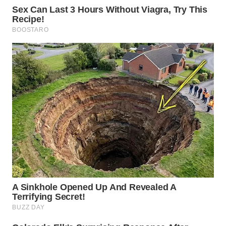
WAHANANEWS
CO ID
WAHANANEWS
NET
WAHANA
SPORT
WAHANA
UMKM
WAHANA
SELEB
WAHANA
PERSONA