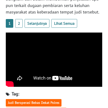
WN
pun terkait dugaan pembiaran serta keluhan
KALBAR
masyarakat atas keberadaan tempat judi tersebut.
WN
1
2
Selanjutnya
Lihat Semua
KALTENG
WN
KALTARA
WN
KALSEL
WN
KALTIM
WN
Tag:
SULSEL
Judi Beroperasi Bebas Dekat Polres