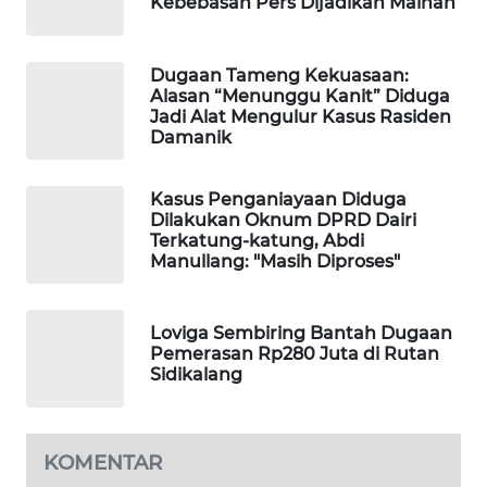
Kebebasan Pers Dijadikan Mainan
LKKI
Dugaan Tameng Kekuasaan:
Alasan “Menunggu Kanit” Diduga
KOPEKLIN
Jadi Alat Mengulur Kasus Rasiden
Damanik
PORTAL
KONSUMEN
Kasus Penganiayaan Diduga
Dilakukan Oknum DPRD Dairi
Terkatung-katung, Abdi
FORWAMKI
Manullang: "Masih Diproses"
ALPERKLINAS
Loviga Sembiring Bantah Dugaan
Pemerasan Rp280 Juta di Rutan
FORJASIDA
Sidikalang
TAMBANG
NEWS
KOMENTAR