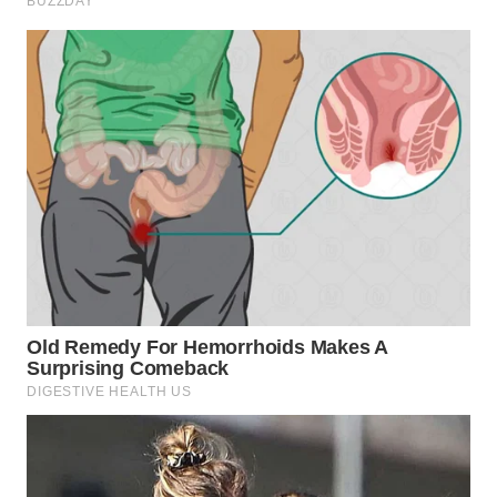
WN
MADURA
WN
SURABAYA
WN
NATUNA
WN
BINTAN
WN
MANDALIKA
WN
LIKUPANG