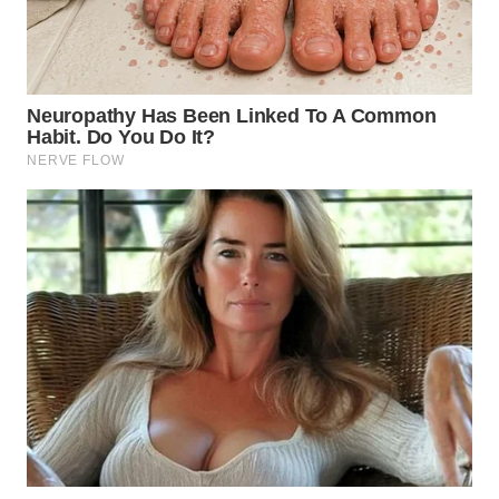
WN
PADANG
LAWAS
WN
SUMEDANG
WN
CIANJUR
WN
KEPULAUAN
SERIBU
WN
TANGERANG