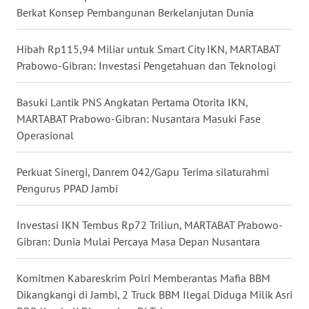
Berkat Konsep Pembangunan Berkelanjutan Dunia
WN
NIAS
Hibah Rp115,94 Miliar untuk Smart City IKN, MARTABAT
WN
Prabowo-Gibran: Investasi Pengetahuan dan Teknologi
LANGKAT
Basuki Lantik PNS Angkatan Pertama Otorita IKN,
WN
MARTABAT Prabowo-Gibran: Nusantara Masuki Fase
TAPANULI
Operasional
SELATAN
Perkuat Sinergi, Danrem 042/Gapu Terima silaturahmi
WN
Pengurus PPAD Jambi
TANJUNG
LESUNG
Investasi IKN Tembus Rp72 Triliun, MARTABAT Prabowo-
Gibran: Dunia Mulai Percaya Masa Depan Nusantara
WN
KARO
Komitmen Kabareskrim Polri Memberantas Mafia BBM
Dikangkangi di Jambi, 2 Truck BBM Ilegal Diduga Milik Asri
WN