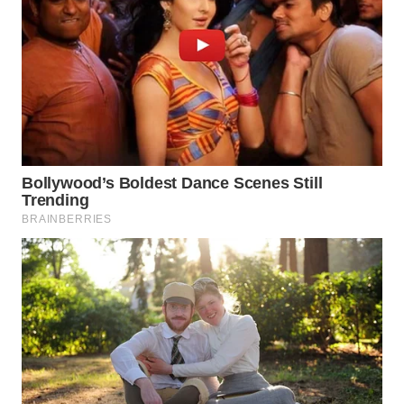
WAHANA
OTOMOTIF
WAHANA
HEALTH
WAHANA
DESA
WISATA
LAPAK
WAHANA
Wahana
Network
KONSUMEN
LISTRIK