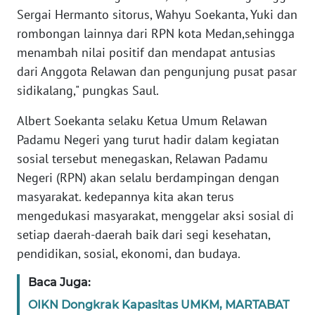
WN
Sergai Hermanto sitorus, Wahyu Soekanta, Yuki dan
SULTENG
rombongan lainnya dari RPN kota Medan,sehingga
menambah nilai positif dan mendapat antusias
WN
dari Anggota Relawan dan pengunjung pusat pasar
SULBAR
sidikalang," pungkas Saul.
WN
Albert Soekanta selaku Ketua Umum Relawan
BABEL
Padamu Negeri yang turut hadir dalam kegiatan
sosial tersebut menegaskan, Relawan Padamu
WN
Negeri (RPN) akan selalu berdampingan dengan
SUMBAR
masyarakat. kedepannya kita akan terus
mengedukasi masyarakat, menggelar aksi sosial di
WN
SUMSEL
setiap daerah-daerah baik dari segi kesehatan,
pendidikan, sosial, ekonomi, dan budaya.
WN
Baca Juga:
BENGKULU
OIKN Dongkrak Kapasitas UMKM, MARTABAT