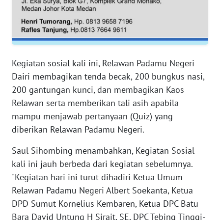
PAPUA
BARAT
WN
RIAU
Kegiatan sosial kali ini, Relawan Padamu Negeri
Dairi membagikan tenda becak, 200 bungkus nasi,
WN
200 gantungan kunci, dan membagikan Kaos
SERAMBI
Relawan serta memberikan tali asih apabila
mampu menjawab pertanyaan (Quiz) yang
WN
JAMBI
diberikan Relawan Padamu Negeri.
Saul Sihombing menambahkan, Kegiatan Sosial
WN
kali ini jauh berbeda dari kegiatan sebelumnya.
SULTRA
"Kegiatan hari ini turut dihadiri Ketua Umum
Relawan Padamu Negeri Albert Soekanta, Ketua
WN
NTB
DPD Sumut Kornelius Kembaren, Ketua DPC Batu
Bara David Untung H Sirait, SE, DPC Tebing Tinggi-