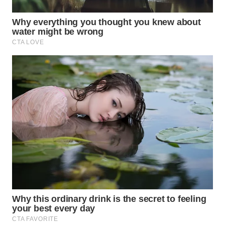
WAHANA
INFRASTRUKTUR
WAHANA
KONSUMEN
WAHANA
LISTRIK
WAHANA
TRAVEL
WAHANA
TV
WAHANANEWS
ID