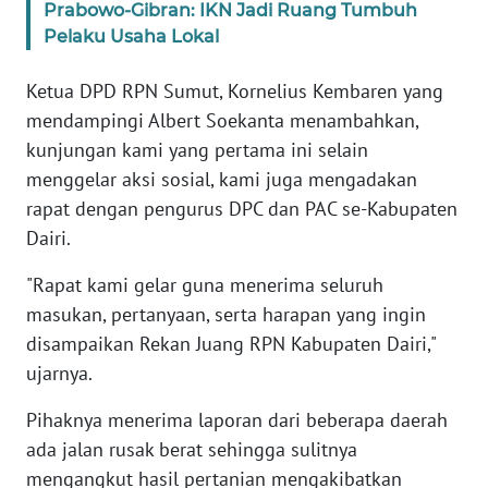
Prabowo-Gibran: IKN Jadi Ruang Tumbuh
WN
LAMPUNG
Pelaku Usaha Lokal
Ketua DPD RPN Sumut, Kornelius Kembaren yang
WN
JATENG
mendampingi Albert Soekanta menambahkan,
kunjungan kami yang pertama ini selain
WN
menggelar aksi sosial, kami juga mengadakan
NUSANTARA
rapat dengan pengurus DPC dan PAC se-Kabupaten
Dairi.
WN
JOGJA
"Rapat kami gelar guna menerima seluruh
masukan, pertanyaan, serta harapan yang ingin
WN
disampaikan Rekan Juang RPN Kabupaten Dairi,"
JATIM
ujarnya.
WN
Pihaknya menerima laporan dari beberapa daerah
BALI
ada jalan rusak berat sehingga sulitnya
mengangkut hasil pertanian mengakibatkan