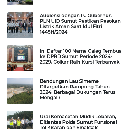
SITUNGIR
NEWS
Audiensi dengan PJ Gubernur,
PLN UID Sumut Pastikan Pasokan
SIDIKALANG
Listrik Aman Saat Idul Fitri
NEWS
1445H/2024
SIBARAGAS
Ini Daftar 100 Nama Caleg Tembus
NEWS
ke DPRD Sumut Periode 2024-
2029, Golkar Raih Kursi Terbanyak
METRO
SIANTAR
NEWS
Bendungan Lau Simeme
Ditargetkan Rampung Tahun
2024, Berbagai Dukungan Terus
METRO
Mengalir
MEDAN
NEWS
Urai Kemacetan Mudik Lebaran,
METRO
Ditlantas Polda Sumut Funsional
Tol Kisaran dan Sinaksak
JAKARTA