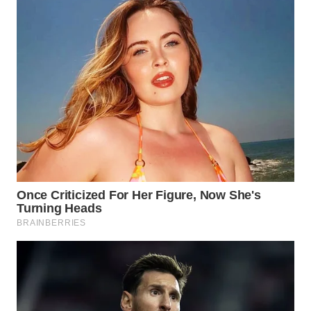
WN
PADANG
LAWAS
WN
SUMEDANG
WN
CIANJUR
WN
KEPULAUAN
SERIBU
WN
TANGERANG