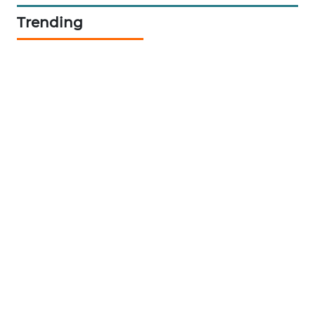
ID
Trending
ENERGI
NEWS
CILEUNGSI
NEWS
BERKAT
NEWS
BERAMPU
NEWS
ANUGERAH
NEWS
AKHLAK