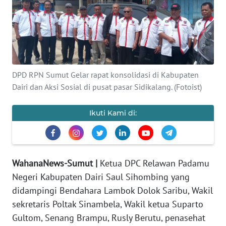
HUKRIM
PERISTIWA
Informasi
DPD RPN Sumut Gelar rapat konsolidasi di Kabupaten
Dairi dan Aksi Sosial di pusat pasar Sidikalang. (Fotoist)
INDEKS
BERITA
Ikuti Kami di:
KONTAK
KAMI
WahanaNews-Sumut |
Ketua DPC Relawan Padamu
INFO
Negeri Kabupaten Dairi Saul Sihombing yang
IKLAN
didampingi Bendahara Lambok Dolok Saribu, Wakil
sekretaris Poltak Sinambela, Wakil ketua Suparto
TENTANG
KAMI
Gultom, Senang Brampu, Rusly Berutu, penasehat