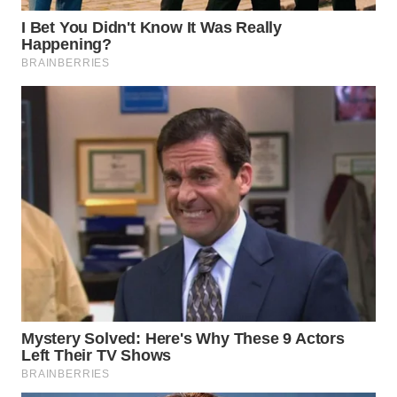
WN
KARAWANG
WN
BEKASI
WN
BOGOR
WN
DEPOK
WN
TAPANULI
UTARA
WN
SAMOSIR