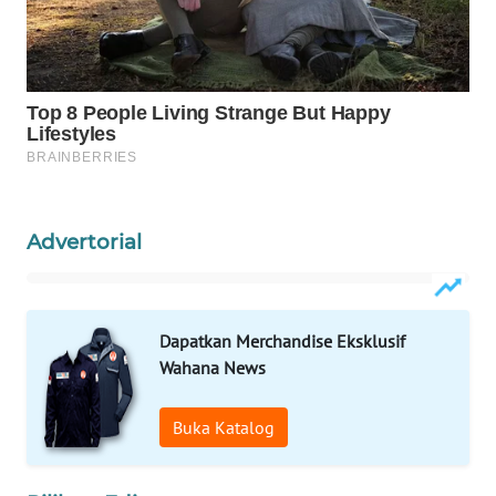
MASYARAKAT
KELISTRIKAN
WALINKI
ID
MAWAKA
ID
Advertorial
MARTABAT
NET
Dapatkan Merchandise Eksklusif
PLN
Wahana News
WATCH
Buka Katalog
MKLI
LPKKI