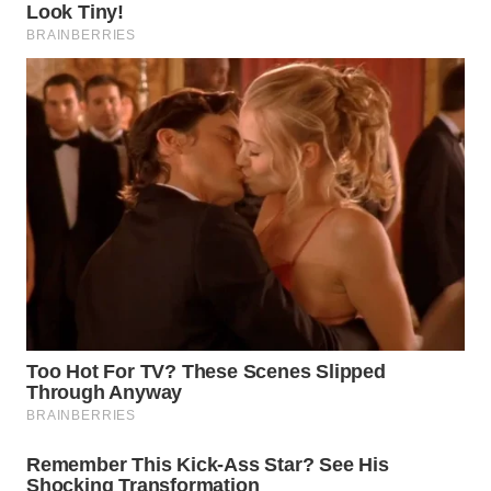
WN
MADURA
WN
SURABAYA
WN
NATUNA
WN
BINTAN
WN
MANDALIKA
WN
LIKUPANG