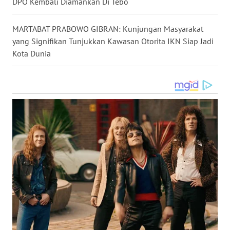
DPO Kembali Diamankan Di Tebo
SIMALUNGUN
MARTABAT PRABOWO GIBRAN: Kunjungan Masyarakat
WN
LABUHANBATU
yang Signifikan Tunjukkan Kawasan Otorita IKN Siap Jadi
Kota Dunia
WN
TAPANULI
TENGAH
WN DELI
SERDANG
WN
TEBING
TINGGI
WN
PAKPAK