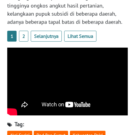
WN
tingginya ongkos angkut hasil pertanian,
KALBAR
kelangkaan pupuk subsidi di beberapa daerah,
adanya beberapa tapal batas di beberapa daerah.
WN
KALTENG
1
2
Selanjutnya
Lihat Semua
WN
KALTARA
WN
KALSEL
WN
KALTIM
WN
SULSEL
Tag: