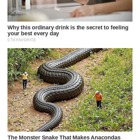
SUKABUMI
WN
PURWAKARTA
WN
PRIANGAN
TIMUR
WN
SEMARANG
WN
SOLO
WN
BOROBUDUR