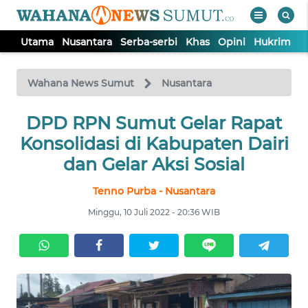
Utama
Nusantara
Serba-serbi
Khas
Opini
Hukrim
P
WAHANA
Tutup
TV
Wahana News Sumut
Nusantara
UTAMA
DPD RPN Sumut Gelar Rapat
Konsolidasi di Kabupaten Dairi
NUSANTARA
dan Gelar Aksi Sosial
Tenno Purba - Nusantara
SERBA-
SERBI
Minggu, 10 Juli 2022 - 20:36 WIB
KHAS
OPINI