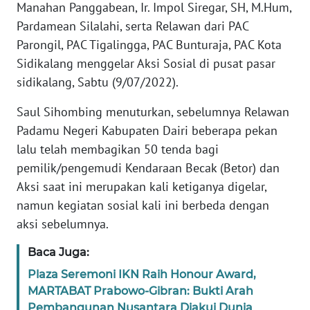
Manahan Panggabean, Ir. Impol Siregar, SH, M.Hum,
PEDOMAN
Pardamean Silalahi, serta Relawan dari PAC
MEDIA
Parongil, PAC Tigalingga, PAC Bunturaja, PAC Kota
SIBER
Sidikalang menggelar Aksi Sosial di pusat pasar
sidikalang, Sabtu (9/07/2022).
REDAKSI
Saul Sihombing menuturkan, sebelumnya Relawan
KARIR
Padamu Negeri Kabupaten Dairi beberapa pekan
lalu telah membagikan 50 tenda bagi
DISCLAIMER
pemilik/pengemudi Kendaraan Becak (Betor) dan
Aksi saat ini merupakan kali ketiganya digelar,
Wahana
namun kegiatan sosial kali ini berbeda dengan
News
aksi sebelumnya.
Regional
Baca Juga:
WN
SUMUT
Plaza Seremoni IKN Raih Honour Award,
MARTABAT Prabowo-Gibran: Bukti Arah
Pembangunan Nusantara Diakui Dunia