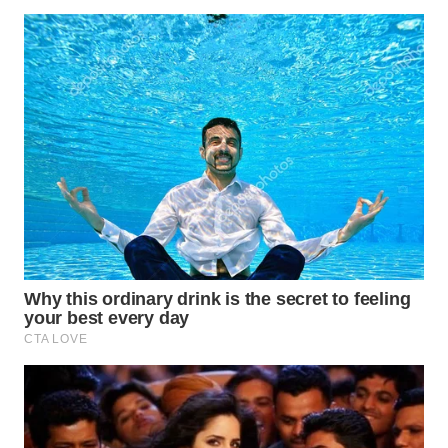
WAHANANEWS
CO ID
WAHANANEWS
NET
WAHANA
SPORT
WAHANA
UMKM
WAHANA
SELEB
WAHANA
PERSONA