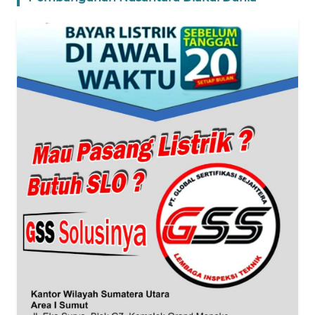
WN
JAKARTA
WN
JABAR
WN
BANTEN
WN
NTT
WN
KEPRI
WN
PAPUA
WN