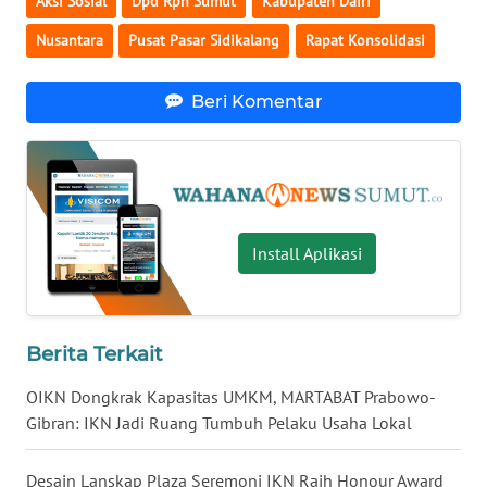
Aksi Sosial
Dpd Rpn Sumut
Kabupaten Dairi
WN
GORONTALO
Nusantara
Pusat Pasar Sidikalang
Rapat Konsolidasi
WN
Beri Komentar
SULUT
WN
MALUKU
WN
Install Aplikasi
MALUT
WN
DAIRI
Berita Terkait
OIKN Dongkrak Kapasitas UMKM, MARTABAT Prabowo-
WN
Gibran: IKN Jadi Ruang Tumbuh Pelaku Usaha Lokal
DANAU
TOBA
Desain Lanskap Plaza Seremoni IKN Raih Honour Award