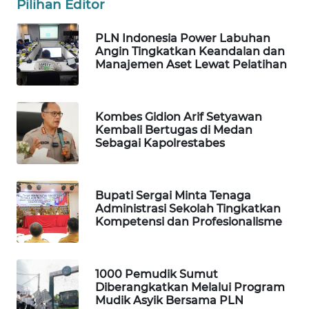
Pilihan Editor
LKKI
PLN Indonesia Power Labuhan
Angin Tingkatkan Keandalan dan
Manajemen Aset Lewat Pelatihan
KOPEKLIN
PORTAL
Kombes Gidion Arif Setyawan
KONSUMEN
Kembali Bertugas di Medan
Sebagai Kapolrestabes
FORWAMKI
ALPERKLINAS
Bupati Sergai Minta Tenaga
Administrasi Sekolah Tingkatkan
Kompetensi dan Profesionalisme
FORJASIDA
TAMBANG
1000 Pemudik Sumut
NEWS
Diberangkatkan Melalui Program
Mudik Asyik Bersama PLN