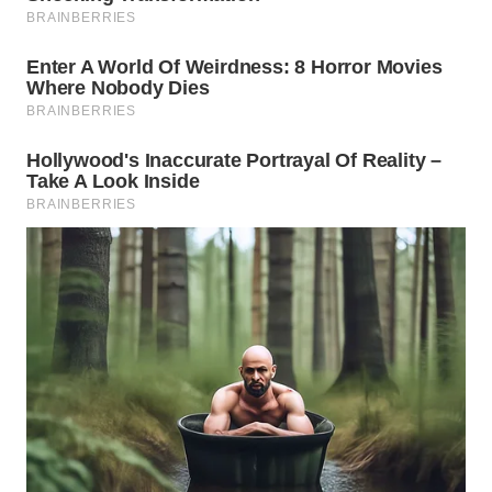
WN
LABUANBAJO
WN
BORNEO
Wahana
Media
Group
WAHANA
NEWS
WAHANA
TANI
WAHANA
ADVOKAT