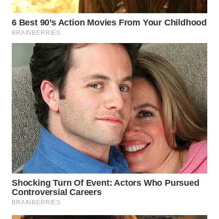
SIMALUNGUN
WN
LABUHANBATU
WN
TAPANULI
TENGAH
WN DELI
SERDANG
WN
TEBING
TINGGI
WN
PAKPAK