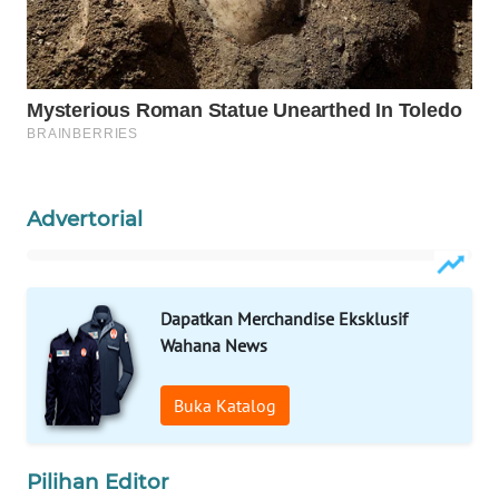
MASYARAKAT
KELISTRIKAN
WALINKI
ID
MAWAKA
ID
Advertorial
MARTABAT
NET
Dapatkan Merchandise Eksklusif
Wahana News
PLN
WATCH
Buka Katalog
MKLI
Pilihan Editor
LPKKI