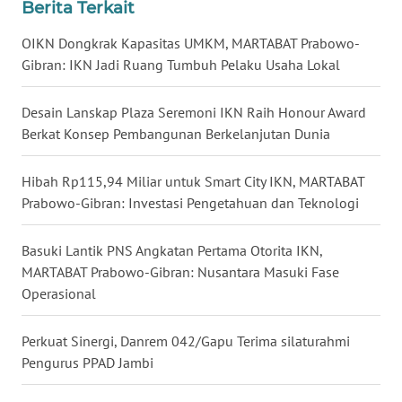
WN
Berita Terkait
KALBAR
OIKN Dongkrak Kapasitas UMKM, MARTABAT Prabowo-
Gibran: IKN Jadi Ruang Tumbuh Pelaku Usaha Lokal
WN
KALTENG
Desain Lanskap Plaza Seremoni IKN Raih Honour Award
Berkat Konsep Pembangunan Berkelanjutan Dunia
WN
KALTARA
Hibah Rp115,94 Miliar untuk Smart City IKN, MARTABAT
Prabowo-Gibran: Investasi Pengetahuan dan Teknologi
WN
KALSEL
Basuki Lantik PNS Angkatan Pertama Otorita IKN,
WN
MARTABAT Prabowo-Gibran: Nusantara Masuki Fase
KALTIM
Operasional
WN
Perkuat Sinergi, Danrem 042/Gapu Terima silaturahmi
SULSEL
Pengurus PPAD Jambi