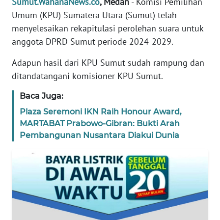
Sumut.WahanaNews.co
, Medan
- Komisi Pemilihan
Umum (KPU) Sumatera Utara (Sumut) telah
PEDOMAN
MEDIA
menyelesaikan rekapitulasi perolehan suara untuk
SIBER
anggota DPRD Sumut periode 2024-2029.
Adapun hasil dari KPU Sumut sudah rampung dan
REDAKSI
ditandatangani komisioner KPU Sumut.
KARIR
Baca Juga:
Plaza Seremoni IKN Raih Honour Award,
DISCLAIMER
MARTABAT Prabowo-Gibran: Bukti Arah
Pembangunan Nusantara Diakui Dunia
Wahana
News
Regional
WN
SUMUT