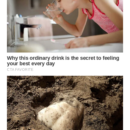
WAHANA
OTOMOTIF
WAHANA
HEALTH
WAHANA
DESA
WISATA
LAPAK
WAHANA
Wahana
Network
KONSUMEN
LISTRIK