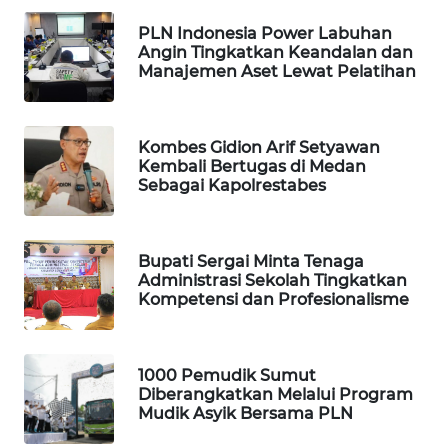
PLN Indonesia Power Labuhan
LKKI
Angin Tingkatkan Keandalan dan
Manajemen Aset Lewat Pelatihan
KOPEKLIN
Kombes Gidion Arif Setyawan
PORTAL
Kembali Bertugas di Medan
KONSUMEN
Sebagai Kapolrestabes
FORWAMKI
Bupati Sergai Minta Tenaga
ALPERKLINAS
Administrasi Sekolah Tingkatkan
Kompetensi dan Profesionalisme
FORJASIDA
1000 Pemudik Sumut
TAMBANG
Diberangkatkan Melalui Program
NEWS
Mudik Asyik Bersama PLN