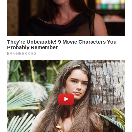
WN
LABUANBAJO
WN
BORNEO
Wahana
Media
Group
WAHANA
NEWS
WAHANA
TANI
WAHANA
ADVOKAT