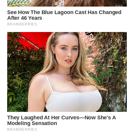
WAHANA
INFRASTRUKTUR
WAHANA
KONSUMEN
WAHANA
LISTRIK
WAHANA
TRAVEL
WAHANA
TV
WAHANANEWS
ID