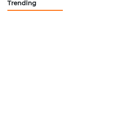
Trending
ID
ENERGI
NEWS
CILEUNGSI
NEWS
BERKAT
NEWS
BERAMPU
NEWS
ANUGERAH
NEWS
AKHLAK