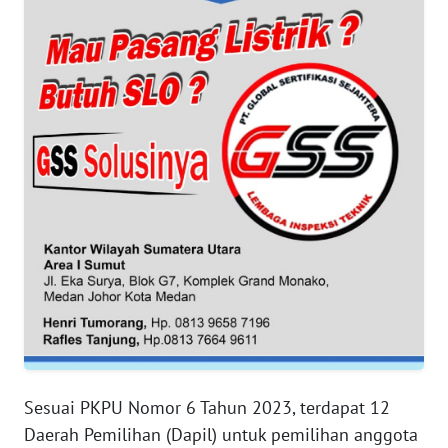
WN
JAKARTA
WN
JABAR
WN
BANTEN
WN
NTT
WN
KEPRI
WN
PAPUA
Sesuai PKPU Nomor 6 Tahun 2023, terdapat 12
Daerah Pemilihan (Dapil) untuk pemilihan anggota
WN