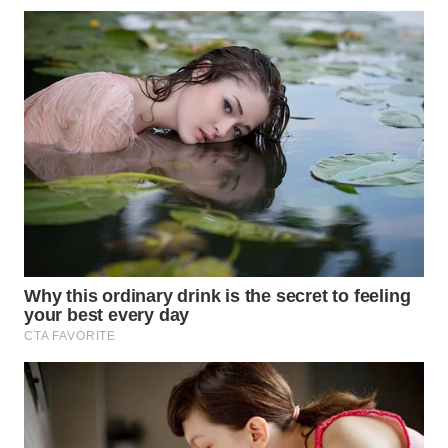
WAHANANEWS
CO ID
WAHANANEWS
NET
WAHANA
SPORT
WAHANA
UMKM
WAHANA
SELEB
WAHANA
PERSONA