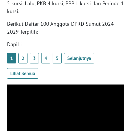
5 kursi. Lalu, PKB 4 kursi, PPP 1 kursi dan Perindo 1
WN
SULTENG
kursi.
Berikut Daftar 100 Anggota DPRD Sumut 2024-
WN
2029 Terpilih:
SULBAR
Dapil 1
WN
BABEL
1
2
3
4
5
Selanjutnya
WN
Lihat Semua
SUMBAR
WN
SUMSEL
WN
BENGKULU