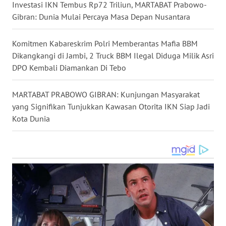
WN
Investasi IKN Tembus Rp72 Triliun, MARTABAT Prabowo-
GORONTALO
Gibran: Dunia Mulai Percaya Masa Depan Nusantara
WN
Komitmen Kabareskrim Polri Memberantas Mafia BBM
SULUT
Dikangkangi di Jambi, 2 Truck BBM Ilegal Diduga Milik Asri
DPO Kembali Diamankan Di Tebo
WN
MALUKU
MARTABAT PRABOWO GIBRAN: Kunjungan Masyarakat
yang Signifikan Tunjukkan Kawasan Otorita IKN Siap Jadi
WN
Kota Dunia
MALUT
WN
DAIRI
WN
DANAU
TOBA