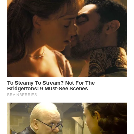
WN
KARAWANG
WN
BEKASI
WN
BOGOR
WN
DEPOK
WN
TAPANULI
UTARA
WN
SAMOSIR