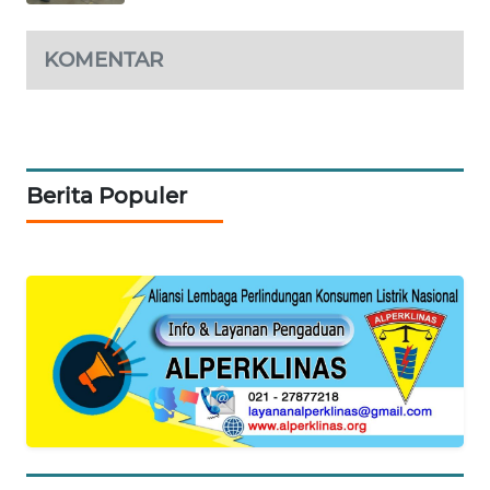
NEWS
KOMENTAR
KRT
NEWS
KARING
NEWS
Berita Populer
JURNAL
MARITIM
HUMBANG
NEWS
GARONGGANG
NEWS
FISUELRI