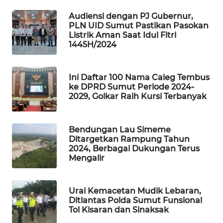
SITUNGIR
Audiensi dengan PJ Gubernur,
NEWS
PLN UID Sumut Pastikan Pasokan
Listrik Aman Saat Idul Fitri
SIDIKALANG
1445H/2024
NEWS
Ini Daftar 100 Nama Caleg Tembus
SIBARAGAS
ke DPRD Sumut Periode 2024-
NEWS
2029, Golkar Raih Kursi Terbanyak
METRO
SIANTAR
Bendungan Lau Simeme
NEWS
Ditargetkan Rampung Tahun
2024, Berbagai Dukungan Terus
Mengalir
METRO
MEDAN
NEWS
Urai Kemacetan Mudik Lebaran,
Ditlantas Polda Sumut Funsional
Tol Kisaran dan Sinaksak
METRO
JAKARTA