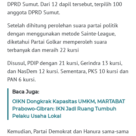
DPRD Sumut. Dari 12 dapil tersebut, terpilih 100
PAPUA
anggota DPRD Sumut.
BARAT
Setelah dihitung perolehan suara partai politik
WN
dengan menggunakan metode Sainte-League,
RIAU
diketahui Partai Golkar memperoleh suara
terbanyak dan meraih 22 kursi
WN
SERAMBI
Disusul, PDIP dengan 21 kursi, Gerindra 13 kursi,
dan NasDem 12 kursi. Sementara, PKS 10 kursi dan
WN
PAN 6 kursi.
JAMBI
Baca Juga:
WN
OIKN Dongkrak Kapasitas UMKM, MARTABAT
SULTRA
Prabowo-Gibran: IKN Jadi Ruang Tumbuh
Pelaku Usaha Lokal
WN
NTB
Kemudian, Partai Demokrat dan Hanura sama-sama