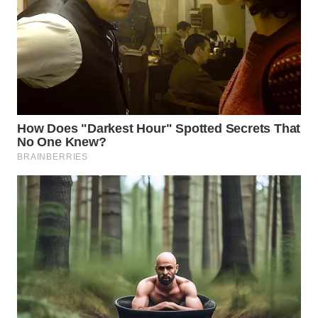
WN
PADANG
LAWAS
WN
SUMEDANG
WN
CIANJUR
WN
KEPULAUAN
SERIBU
WN
TANGERANG