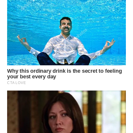
WN
MADURA
WN
SURABAYA
WN
NATUNA
WN
BINTAN
WN
MANDALIKA
WN
LIKUPANG