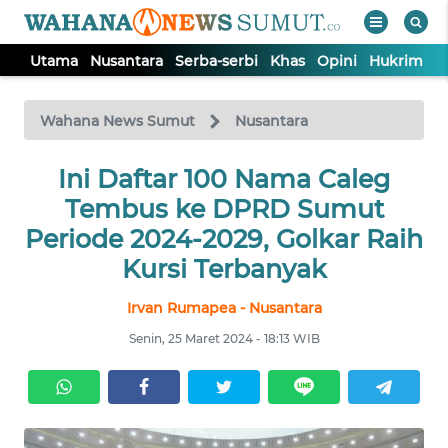
Utama
Nusantara
Serba-serbi
Khas
Opini
Hukrim
P
WAHANA
Tutup
TV
Wahana News Sumut
Nusantara
UTAMA
Ini Daftar 100 Nama Caleg
Tembus ke DPRD Sumut
NUSANTARA
Periode 2024-2029, Golkar Raih
Kursi Terbanyak
SERBA-
Irvan Rumapea - Nusantara
SERBI
Senin, 25 Maret 2024 - 18:13 WIB
KHAS
OPINI