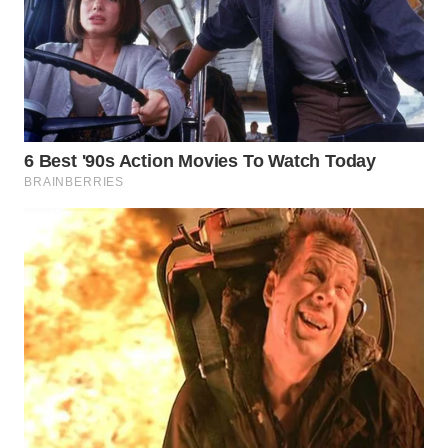
WN
NIAS
WN
LANGKAT
WN
TAPANULI
SELATAN
WN
TANJUNG
LESUNG
WN
KARO
WN