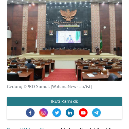
HUKRIM
PERISTIWA
Informasi
INDEKS
BERITA
KONTAK
KAMI
Gedung DPRD Sumut. [WahanaNews.co/ist]
INFO
Ikuti Kami di:
IKLAN
TENTANG
KAMI