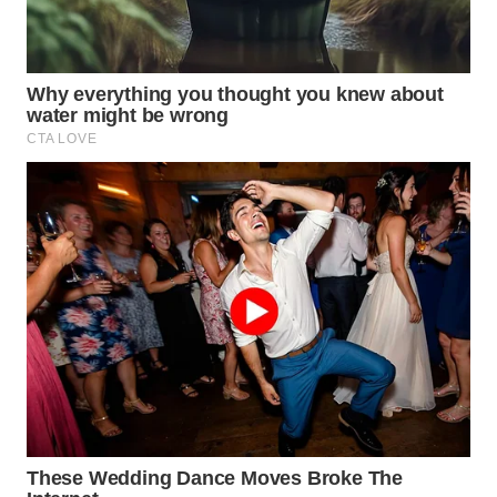
WN
BINJAI
WN
CIREBON
WN
INDRAMAYU
WN
KUNINGAN
WN
MAJALENGKA
WN
SUBANG
WN