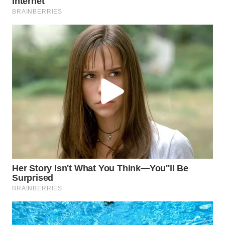
SUKABUMI
WN
PURWAKARTA
WN
PRIANGAN
TIMUR
WN
SEMARANG
WN
SOLO
WN
BOROBUDUR