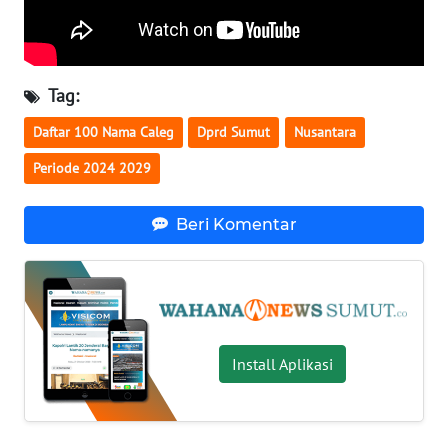
WN
LAMPUNG
WN
Tag:
JATENG
Daftar 100 Nama Caleg
Dprd Sumut
Nusantara
WN
Periode 2024 2029
NUSANTARA
Beri Komentar
WN
JOGJA
WN
JATIM
Install Aplikasi
WN
BALI