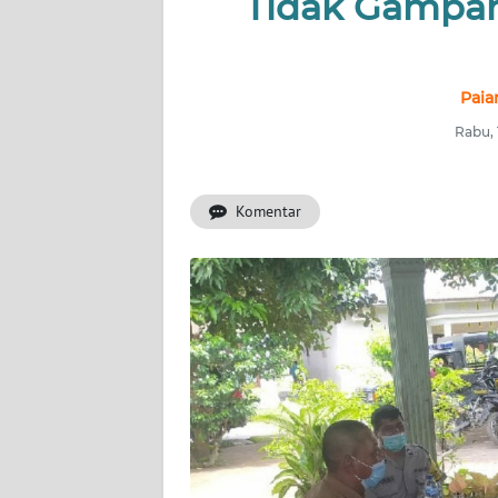
Tidak Gampan
HUKRIM
PERISTIWA
Paia
Informasi
Rabu, 
INDEKS
BERITA
Komentar
KONTAK
KAMI
INFO
IKLAN
TENTANG
KAMI