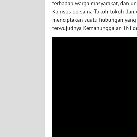
LAMPUNG
terhadap warga masyarakat, dan u
Komsos bersama Tokoh-tokoh dan w
WN
menciptakan suatu hubungan yang 
JATENG
terwujudnya Kemanunggalan TNI d
WN
NUSANTARA
WN
JOGJA
WN
JATIM
WN
BALI
WN
KALBAR