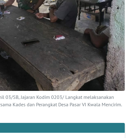
mil 03/SB, Jajaran Kodim 0203/ Langkat melaksanakan
rsama Kades dan Perangkat Desa Pasar VI Kwala Mencirim.