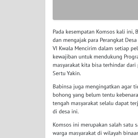
SULTENG
WN
SULBAR
Pada kesempatan Komsos kali ini
dan mengajak para Perangkat Desa
WN
BABEL
VI Kwala Mencirim dalam setiap pel
kewajiban untuk mendukung Progra
WN
masyarakat kita bisa terhindar dari
SUMBAR
Sertu Yakin.
Babinsa juga mengingatkan agar ti
WN
SUMSEL
bohong yang belum tentu kebenaran
tengah masyarakat selalu dapat te
WN
di desa ini.
BENGKULU
Komsos ini merupakan salah satu sa
WN
warga masyarakat di wilayah bina