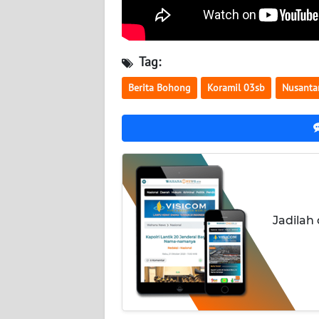
WN
KALTENG
Tag:
Berita Bohong
Koramil 03sb
Nusanta
WN
KALTARA
WN
KALSEL
WN
KALTIM
Jadilah
WN
SULSEL
WN
GORONTALO