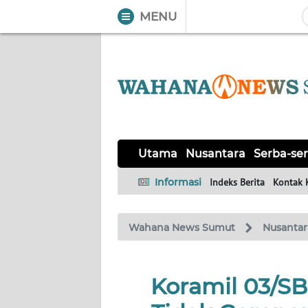
MENU
WAHANA
Tutup
TV
UTAMA
NUSANTARA
Utama
Nusantara
Serba-ser
SERBA-
Informasi
Indeks Berita
Kontak 
SERBI
Wahana News Sumut
Nusantar
KHAS
OPINI
Koramil 03/S