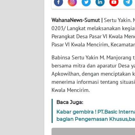
WN
WahanaNews-Sumut |
Sertu Yakin.
JABAR
0203/ Langkat melaksanakan kegia
Perangkat Desa Pasar VI Kwala Menc
WN
BANTEN
Pasar VI Kwala Mencirim, Kecamatan
Babinsa Sertu Yakin M. Manjorang 
WN
NTT
bersama mitra dan aparatur Desa y
Apkowilhan, dengan menciptakan k
WN
menerima informasi tentang situasi
KEPRI
Kwala Mencirim.
Baca Juga:
WN
PAPUA
Kabar gembira ! PT.Basic Inter
bagian Pengemasan Khusus,ban
WN
PAPUA