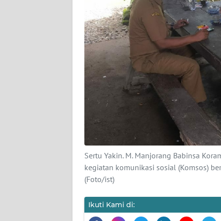
PEDOMAN
MEDIA
SIBER
REDAKSI
KARIR
DISCLAIMER
Wahana
News
Regional
Sertu Yakin. M. Manjorang Babinsa Kora
kegiatan komunikasi sosial (Komsos) be
WN
(Foto/ist)
SUMUT
Ikuti Kami di:
WN
JAKARTA