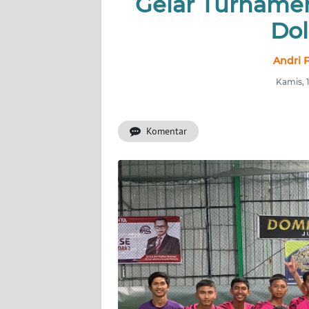
Gelar Turnamen 
HUKRIM
Dol
PERISTIWA
Andri 
Informasi
Kamis, 
INDEKS
BERITA
Komentar
KONTAK
KAMI
INFO
IKLAN
TENTANG
KAMI