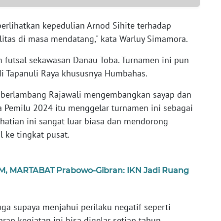
erlihatkan kepedulian Arnod Sihite terhadap
litas di masa mendatang," kata Warluy Simamora.
tim futsal sekawasan Danau Toba. Turnamen ini pun
i Tapanuli Raya khususnya Humbahas.
ai berlambang Rajawali mengembangkan sayap dan
a Pemilu 2024 itu menggelar turnamen ini sebagai
hatian ini sangat luar biasa dan mendorong
 ke tingkat pusat.
M, MARTABAT Prabowo-Gibran: IKN Jadi Ruang
juga supaya menjahui perilaku negatif seperti
ap kegiatan ini bisa digelar setiap tahun.