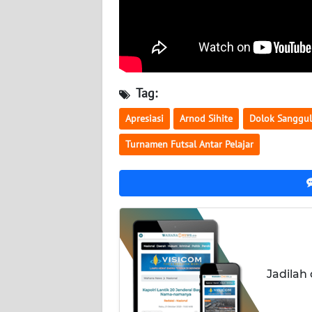
WN
KALTENG
WN
Tag:
KALTARA
Apresiasi
Arnod Sihite
Dolok Sanggul
WN
Turnamen Futsal Antar Pelajar
KALSEL
WN
KALTIM
WN
SULSEL
Jadilah
WN
GORONTALO