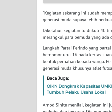
SULTENG
"Kegiatan sekarang ini sudah memp
WN
generasi muda supaya lebih berkua
SULBAR
Diketahui, kegiatan tu diikuti 40 
WN
merangkul para pemuda yang ada d
BABEL
Langkah Partai Perindo yang part
WN
bernomor urut 16 pada kertas suar
SUMBAR
bentuk perhatian kepada warga. Per
generasi muda khusunya atlet futsal
WN
SUMSEL
Baca Juga:
OIKN Dongkrak Kapasitas UMK
WN
Tumbuh Pelaku Usaha Lokal
BENGKULU
Arnod Sihite menilai, kegiatan ini 
WN
narkoba dan tawuran. Dia pun berhar