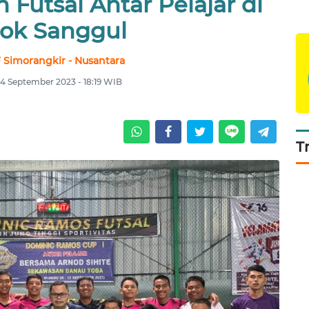
Futsal Antar Pelajar di
ok Sanggul
F Simorangkir - Nusantara
14 September 2023 - 18:19 WIB
T