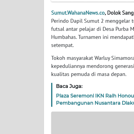
Sumut.WahanaNews.co
, Dolok Sang
WN
JABAR
Perindo Dapil Sumut 2 menggelar
futsal antar pelajar di Desa Purba
WN
Humbahas. Turnamen ini mendapatka
BANTEN
setempat.
Tokoh masyarakat Warluy Simamor
WN
NTT
kepeduliannya mendorong generasi 
kualitas pemuda di masa depan.
WN
Baca Juga:
KEPRI
Plaza Seremoni IKN Raih Hono
WN
Pembangunan Nusantara Diaku
PAPUA
WN
PAPUA