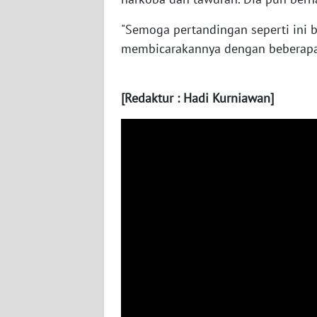
LAMPUNG
"Semoga pertandingan seperti ini b
WN
membicarakannya dengan beberapa 
JATENG
WN
[Redaktur : Hadi Kurniawan]
NUSANTARA
WN
JOGJA
WN
JATIM
WN
BALI
WN
KALBAR