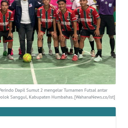
i Perindo Dapil Sumut 2 mengelar Turnamen Futsal antar
Dolok Sanggul, Kabupaten Humbahas. [WahanaNews.co/ist]