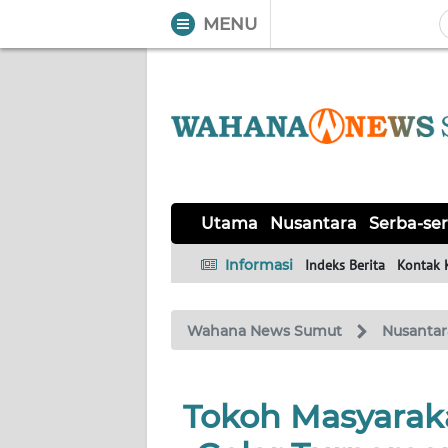
MENU
WAHANA
Tutup
TV
UTAMA
NUSANTARA
Utama
Nusantara
Serba-ser
SERBA-
Informasi
Indeks Berita
Kontak 
SERBI
Wahana News Sumut
Nusantar
KHAS
OPINI
Tokoh Masyaraka