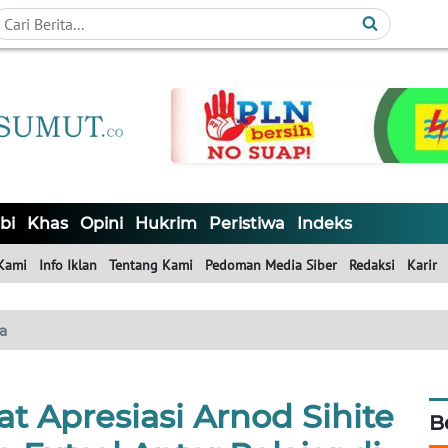
bi
Khas
Opini
Hukrim
Peristiwa
Indeks
Kami
Info Iklan
Tentang Kami
Pedoman Media Siber
Redaksi
Karir
a
t Apresiasi Arnod Sihite
B