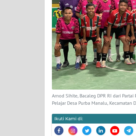
PEDOMAN
MEDIA
SIBER
REDAKSI
KARIR
DISCLAIMER
Wahana
News
Regional
Arnod Sihite, Bacaleg DPR RI dari Parta
Pelajar Desa Purba Manalu, Kecamatan 
WN
SUMUT
Ikuti Kami di:
WN
JAKARTA