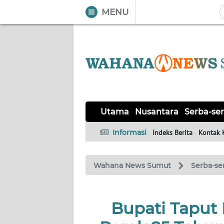
MENU
WAHANA
Tutup
TV
UTAMA
NUSANTARA
Utama
Nusantara
Serba-ser
SERBA-
Informasi
Indeks Berita
Kontak 
SERBI
Wahana News Sumut
Serba-se
KHAS
OPINI
Bupati Taput 