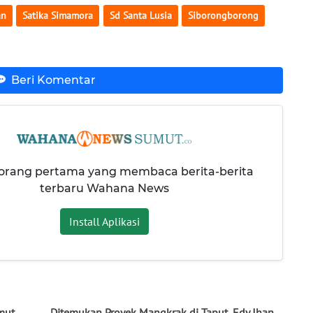
an
Satika Simamora
Sd Santa Lusia
Siborongborong
Beri Komentar
 orang pertama yang membaca berita-berita
terbaru Wahana News
Install Aplikasi
mut,
Ditemukan Proyek Mangkrak di Taput, Edy Jhan