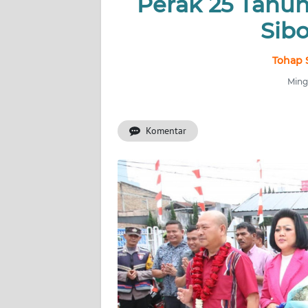
Perak 25 Tahun
HUKRIM
Sib
PERISTIWA
Tohap 
Informasi
Mingg
INDEKS
BERITA
Komentar
KONTAK
KAMI
INFO
IKLAN
TENTANG
KAMI