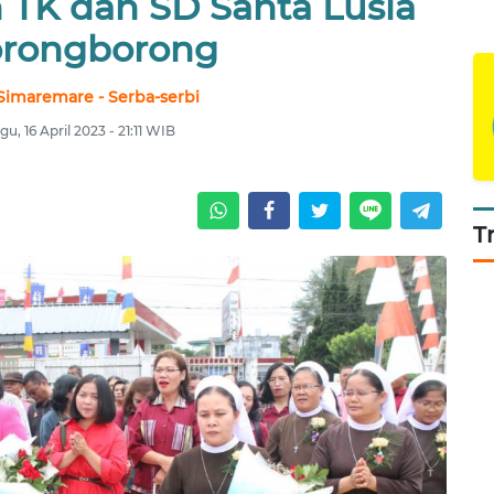
 TK dan SD Santa Lusia
orongborong
Simaremare - Serba-serbi
u, 16 April 2023 - 21:11 WIB
T