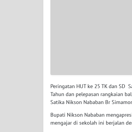
BARAT
WN
RIAU
WN
SERAMBI
WN
JAMBI
WN
Peringatan HUT ke 25 TK dan SD S
SULTRA
Tahun dan pelepasan rangkaian bal
Satika Nikson Nababan Br Simamor
WN
NTB
Bupati Nikson Nababan mengapresi
mengajar di sekolah ini berjalan de
WN