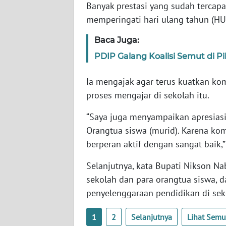
SULTENG
Banyak prestasi yang sudah tercap
memperingati hari ulang tahun (HUT
WN
Baca Juga:
SULBAR
PDIP Galang Koalisi Semut di 
WN
BABEL
Ia mengajak agar terus kuatkan k
proses mengajar di sekolah itu.
WN
SUMBAR
“Saya juga menyampaikan apresiasi
Orangtua siswa (murid). Karena ko
WN
berperan aktif dengan sangat baik,”
SUMSEL
Selanjutnya, kata Bupati Nikson N
sekolah dan para orangtua siswa, 
WN
BENGKULU
penyelenggaraan pendidikan di seko
WN
1
2
Selanjutnya
Lihat Sem