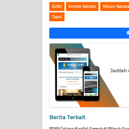
GURU
Komite Sekolah
Nikson Nabab
WN
Taput
KALTENG
WN
KALTARA
WN
KALSEL
Jadilah
WN
KALTIM
WN
SULSEL
Berita Terkait
WN
GORONTALO
PDIP Galang Koalisi Semut di Pilgub Su