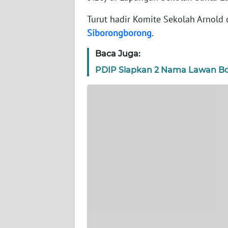
Turut hadir Komite Sekolah Arnold 
WN
Siborongborong
.
JABAR
Baca Juga:
WN
PDIP Siapkan 2 Nama Lawan Bo
BANTEN
WN
NTT
WN
KEPRI
WN
PAPUA
WN
PAPUA