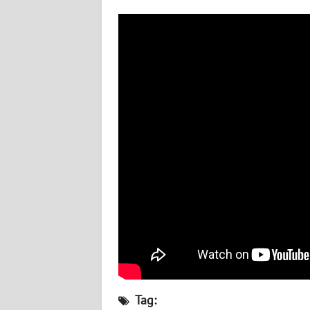
LAMPUNG
WN
JATENG
WN
NUSANTARA
WN
JOGJA
WN
JATIM
WN
BALI
WN
Tag:
KALBAR