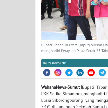
PEDOMAN
MEDIA
SIBER
REDAKSI
KARIR
Bupati Tapanuli Utara (Taput) Nikson N
DISCLAIMER
menghadiri Perayaan Pesta Perak 25 Tahu
Wahana
Ikuti Kami di:
News
Regional
WN
WahanaNews-Sumut |
Bupati Tapanu
SUMUT
PKK Satika Simamora, menghadiri P
Lusia Siborongborong yang mengan
WN
5:16) di Lapangan Sekolah Santa L
JAKARTA