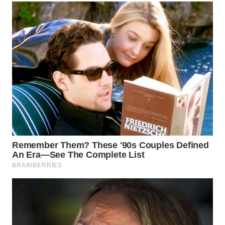
WN
PADANG
LAWAS
WN
SUMEDANG
WN
CIANJUR
WN
KEPULAUAN
SERIBU
WN
TANGERANG