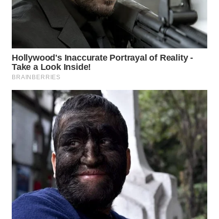
WAHANANEWS
CO ID
WAHANANEWS
NET
WAHANA
SPORT
WAHANA
UMKM
WAHANA
SELEB
WAHANA
PERSONA