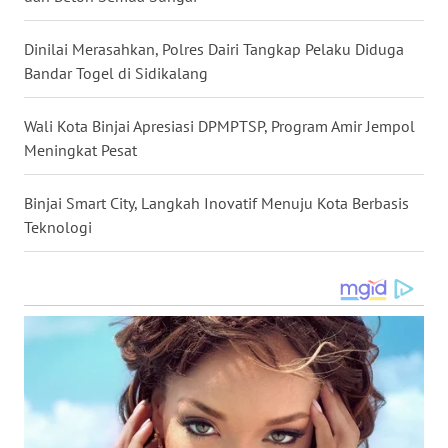
WN
NIAS
Dinilai Merasahkan, Polres Dairi Tangkap Pelaku Diduga
Bandar Togel di Sidikalang
WN
LANGKAT
Wali Kota Binjai Apresiasi DPMPTSP, Program Amir Jempol
Meningkat Pesat
WN
TAPANULI
Binjai Smart City, Langkah Inovatif Menuju Kota Berbasis
SELATAN
Teknologi
WN
TANJUNG
LESUNG
WN
KARO
WN