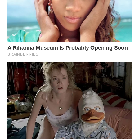
SIMALUNGUN
WN
LABUHANBATU
WN
TAPANULI
TENGAH
WN DELI
SERDANG
WN
TEBING
TINGGI
WN
PAKPAK