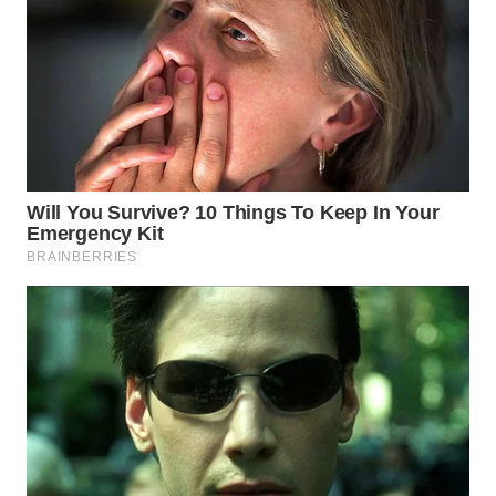
WN
BINJAI
WN
CIREBON
WN
INDRAMAYU
WN
KUNINGAN
WN
MAJALENGKA
WN
SUBANG
WN