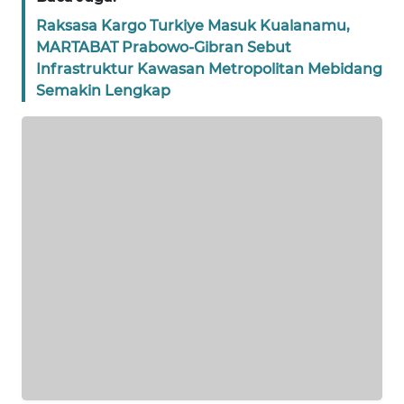
WN
JAKARTA
Raksasa Kargo Turkiye Masuk Kualanamu,
MARTABAT Prabowo-Gibran Sebut
WN
Infrastruktur Kawasan Metropolitan Mebidang
JABAR
Semakin Lengkap
WN
BANTEN
WN
NTT
WN
KEPRI
WN
PAPUA
WN