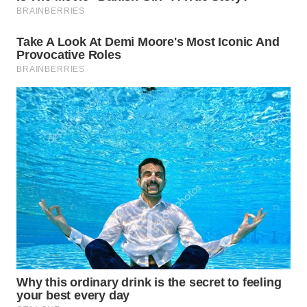
WN
MADURA
WN
SURABAYA
WN
NATUNA
WN
BINTAN
WN
MANDALIKA
WN
LIKUPANG