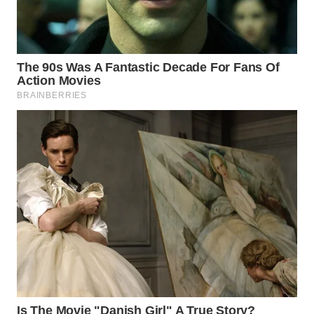
SUKABUMI
WN
PURWAKARTA
WN
PRIANGAN
TIMUR
WN
SEMARANG
WN
SOLO
WN
BOROBUDUR