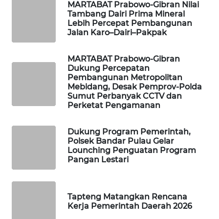
MARTABAT Prabowo-Gibran Nilai
SITUNGIR
Tambang Dairi Prima Mineral
NEWS
Lebih Percepat Pembangunan
Jalan Karo–Dairi–Pakpak
SIDIKALANG
NEWS
MARTABAT Prabowo-Gibran
Dukung Percepatan
Pembangunan Metropolitan
SIBARAGAS
Mebidang, Desak Pemprov-Polda
NEWS
Sumut Perbanyak CCTV dan
Perketat Pengamanan
METRO
SIANTAR
Dukung Program Pemerintah,
NEWS
Polsek Bandar Pulau Gelar
Lounching Penguatan Program
Pangan Lestari
METRO
MEDAN
NEWS
Tapteng Matangkan Rencana
Kerja Pemerintah Daerah 2026
METRO
JAKARTA