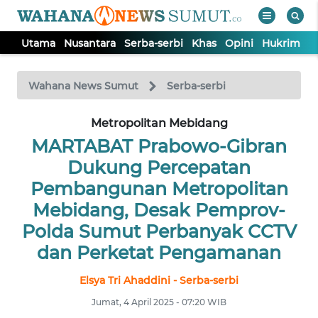
Utama
Nusantara
Serba-serbi
Khas
Opini
Hukrim
P
WAHANA
Tutup
TV
Wahana News Sumut
Serba-serbi
UTAMA
Metropolitan Mebidang
MARTABAT Prabowo-Gibran
NUSANTARA
Dukung Percepatan
Pembangunan Metropolitan
SERBA-
Mebidang, Desak Pemprov-
SERBI
Polda Sumut Perbanyak CCTV
dan Perketat Pengamanan
KHAS
Elsya Tri Ahaddini - Serba-serbi
OPINI
Jumat, 4 April 2025 - 07:20 WIB