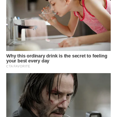
WAHANA
INFRASTRUKTUR
WAHANA
KONSUMEN
WAHANA
LISTRIK
WAHANA
TRAVEL
WAHANA
TV
WAHANANEWS
ID