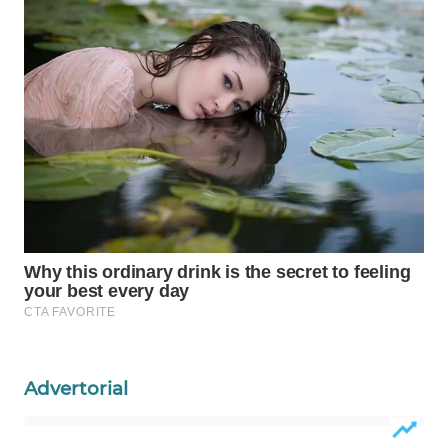
MASYARAKAT
KELISTRIKAN
WALINKI
ID
MAWAKA
ID
MARTABAT
NET
PLN
WATCH
Advertorial
MKLI
LPKKI