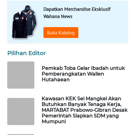
Dapatkan Merchandise Eksklusif
LKKI
Wahana News
KOPEKLIN
Buka Katalog
PORTAL
KONSUMEN
Pilihan Editor
Pemkab Toba Gelar Ibadah untuk
FORWAMKI
Pemberangkatan Wallen
Hutahaean
ALPERKLINAS
Kawasan KEK Sei Mangkei Akan
FORJASIDA
Butuhkan Banyak Tenaga Kerja,
MARTABAT Prabowo-Gibran Desak
Pemerintah Siapkan SDM yang
TAMBANG
Mumpuni
NEWS