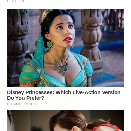
WN
LABUANBAJO
WN
BORNEO
Wahana
Media
Group
WAHANA
NEWS
WAHANA
TANI
WAHANA
ADVOKAT