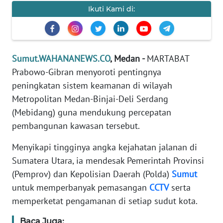
Ikuti Kami di:
PEDOMAN
MEDIA
SIBER
Sumut.WAHANANEWS.CO
, Medan -
MARTABAT
REDAKSI
Prabowo-Gibran menyoroti pentingnya
peningkatan sistem keamanan di wilayah
KARIR
Metropolitan Medan-Binjai-Deli Serdang
(Mebidang) guna mendukung percepatan
DISCLAIMER
pembangunan kawasan tersebut.
Wahana
Menyikapi tingginya angka kejahatan jalanan di
News
Sumatera Utara, ia mendesak Pemerintah Provinsi
Regional
(Pemprov) dan Kepolisian Daerah (Polda)
Sumut
untuk memperbanyak pemasangan
CCTV
serta
WN
SUMUT
memperketat pengamanan di setiap sudut kota.
Baca Juga: