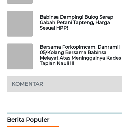
NEWS
Babinsa Dampingi Bulog Serap
KRT
Gabah Petani Tapteng, Harga
NEWS
Sesuai HPP!
KARING
Bersama Forkopimcam, Danramil
NEWS
05/Kolang Bersama Babinsa
Melayat Atas Meninggalnya Kades
JURNAL
Tapian Nauli III
MARITIM
KOMENTAR
HUMBANG
NEWS
GARONGGANG
NEWS
Berita Populer
FISUELRI