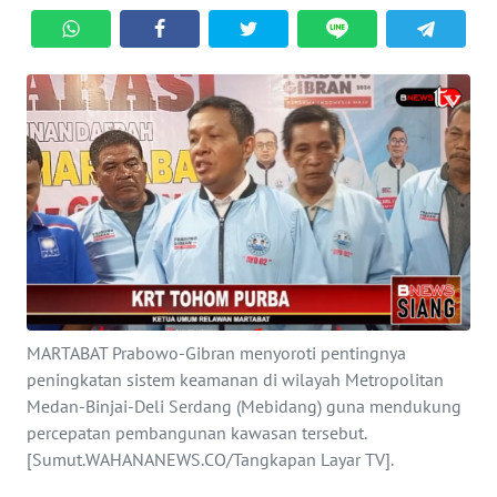
HUKRIM
PERISTIWA
Informasi
INDEKS
BERITA
KONTAK
KAMI
MARTABAT Prabowo-Gibran menyoroti pentingnya
INFO
peningkatan sistem keamanan di wilayah Metropolitan
IKLAN
Medan-Binjai-Deli Serdang (Mebidang) guna mendukung
percepatan pembangunan kawasan tersebut.
TENTANG
[Sumut.WAHANANEWS.CO/Tangkapan Layar TV].
KAMI