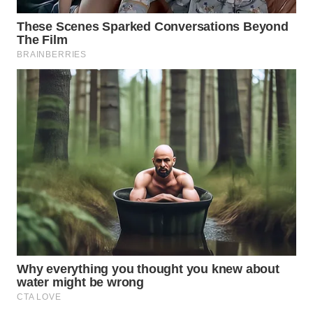
WN
KARAWANG
WN
BEKASI
WN
BOGOR
WN
DEPOK
WN
TAPANULI
UTARA
WN
SAMOSIR