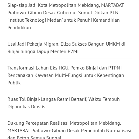
WN
Siap-siap Jadi Kota Metropolitan Mebidang, MARTABAT
GORONTALO
Prabowo-Gibran Desak Gubernur Sumut Dirikan PTN
'Institut Teknologi Medan' untuk Penuhi Kemandirian
WN
Pendidikan
SULUT
Usai Jadi Pekerja Migran, Eliza Sukses Bangun UMKM di
WN
Binjai hingga Dipuji Menteri P2MI
MALUKU
Transformasi Lahan Eks HGU, Pemko Binjai dan PTPN I
WN
Rencanakan Kawasan Multi-Fungsi untuk Kepentingan
MALUT
Publik
WN
Ruas Tol Binjai-Langsa Resmi Bertarif, Waktu Tempuh
DAIRI
Dipangkas Drastis
WN
DANAU
Dukung Percepatan Realisasi Metropolitan Mebidang,
TOBA
MARTABAT Prabowo-Gibran Desak Pemerintah Normalisasi
dan Beton Semua Sungai