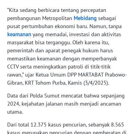
PAPUA
“Kita sedang berbicara tentang percepatan
BARAT
pembangunan Metropolitan
Mebidang
sebagai
pusat pertumbuhan ekonomi baru. Namun, tanpa
WN
keamanan
yang memadai, investasi dan aktivitas
RIAU
masyarakat bisa terganggu. Oleh karena itu,
WN
pemerintah dan aparat penegak hukum harus
SERAMBI
memastikan keamanan dengan memperbanyak
CCTV serta meningkatkan patroli di titik-titik
WN
rawan,” ujar Ketua Umum DPP MARTABAT Prabowo-
JAMBI
Gibran, KRT Tohom Purba, Kamis (3/4/2025).
WN
Data dari Polda Sumut mencatat bahwa sepanjang
SULTRA
2024, kejahatan jalanan masih menjadi ancaman
utama.
WN
NTB
Dari total 12.375 kasus pencurian, sebanyak 8.565
kasus merupakan pencurian dengan pemberatan di