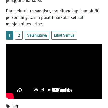
pengguna narkoba.
WN
LAMPUNG
Dari seluruh tersangka yang ditangkap, hampir 90
persen dinyatakan positif narkoba setelah
WN
menjalani tes urine.
JATENG
1
2
Selanjutnya
Lihat Semua
WN
NUSANTARA
WN
JOGJA
WN
JATIM
WN
BALI
Tag: