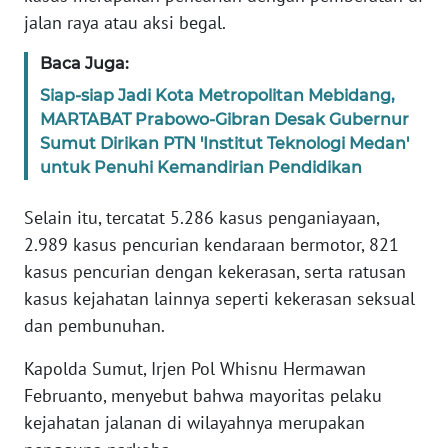
WN
jalan raya atau aksi begal.
SULTENG
Baca Juga:
WN
Siap-siap Jadi Kota Metropolitan Mebidang,
SULBAR
MARTABAT Prabowo-Gibran Desak Gubernur
Sumut Dirikan PTN 'Institut Teknologi Medan'
WN
untuk Penuhi Kemandirian Pendidikan
BABEL
Selain itu, tercatat 5.286 kasus penganiayaan,
WN
2.989 kasus pencurian kendaraan bermotor, 821
SUMBAR
kasus pencurian dengan kekerasan, serta ratusan
kasus kejahatan lainnya seperti kekerasan seksual
WN
dan pembunuhan.
SUMSEL
Kapolda Sumut, Irjen Pol Whisnu Hermawan
WN
Februanto, menyebut bahwa mayoritas pelaku
BENGKULU
kejahatan jalanan di wilayahnya merupakan