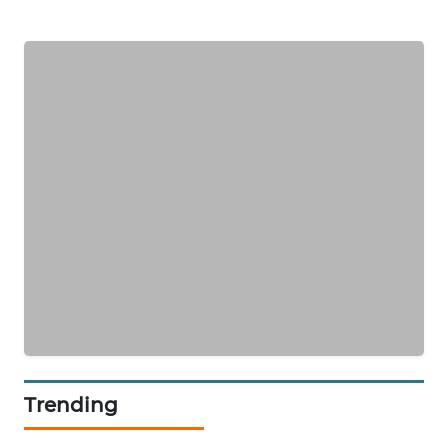
ID
ENERGI
NEWS
CILEUNGSI
NEWS
BERKAT
NEWS
BERAMPU
NEWS
ANUGERAH
NEWS
Trending
AKHLAK