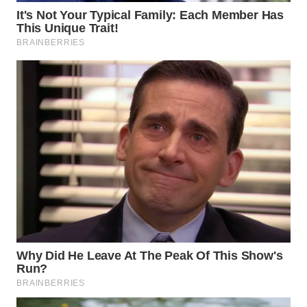
WAHANA
OTOMOTIF
WAHANA
HEALTH
WAHANA
DESA
WISATA
LAPAK
WAHANA
Wahana
Network
KONSUMEN
LISTRIK