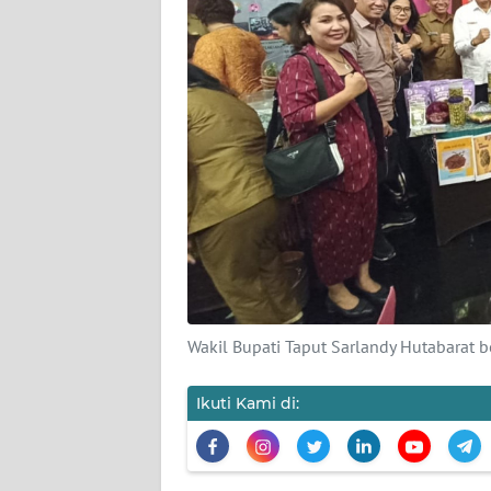
PEDOMAN
MEDIA
SIBER
REDAKSI
KARIR
DISCLAIMER
Wahana
News
Regional
Wakil Bupati Taput Sarlandy Hutabarat b
WN
SUMUT
Ikuti Kami di:
WN
JAKARTA