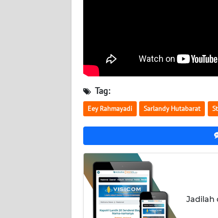
WN
KALTENG
WN
KALTARA
Tag:
WN
KALSEL
Eey Rahmayadi
Sarlandy Hutabarat
S
WN
KALTIM
WN
SULSEL
Jadilah
WN
GORONTALO