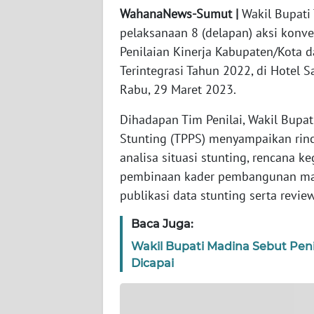
WahanaNews-Sumut |
Wakil Bupati
pelaksanaan 8 (delapan) aksi konv
WN
JABAR
Penilaian Kinerja Kabupaten/Kota
Terintegrasi Tahun 2022, di Hotel
WN
Rabu, 29 Maret 2023.
BANTEN
Dihadapan Tim Penilai, Wakil Bupa
WN
Stunting (TPPS) menyampaikan rinci
NTT
analisa situasi stunting, rencana k
pembinaan kader pembangunan man
WN
publikasi data stunting serta review
KEPRI
Baca Juga:
WN
Wakil Bupati Madina Sebut Peni
PAPUA
Dicapai
WN
PAPUA