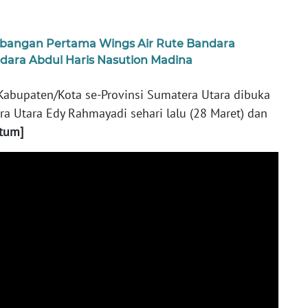
erbangan Pertama Wings Air Rute Bandara
ara Abdul Haris Nasution Madina
 Kabupaten/Kota se-Provinsi Sumatera Utara dibuka
a Utara Edy Rahmayadi sehari lalu (28 Maret) dan
tum]