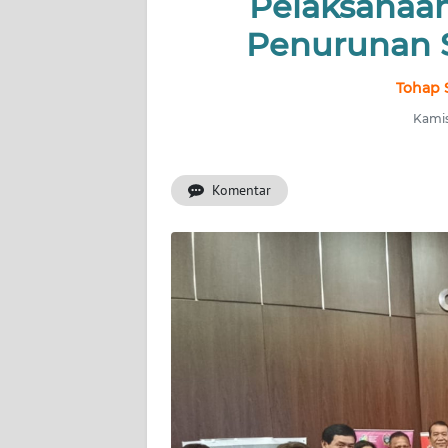
Pelaksanaan
HUKRIM
Penurunan S
PERISTIWA
Tohap 
Informasi
Kamis
INDEKS
BERITA
Komentar
KONTAK
KAMI
INFO
IKLAN
TENTANG
KAMI