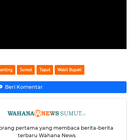
tanting
Sumut
Taput
Wakil Bupati
Beri Komentar
 orang pertama yang membaca berita-berita
terbaru Wahana News