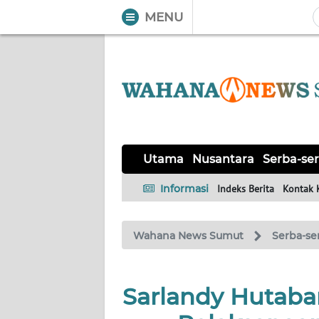
MENU
WAHANA
Tutup
TV
UTAMA
NUSANTARA
Utama
Nusantara
Serba-ser
SERBA-
Informasi
Indeks Berita
Kontak 
SERBI
Wahana News Sumut
Serba-se
KHAS
OPINI
Sarlandy Hutabar