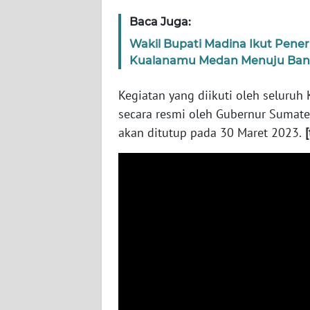
LAMPUNG
Baca Juga:
WN
Wakil Bupati Madina Ikut Pen
JATENG
Kualanamu Medan Menuju Band
WN
Kegiatan yang diikuti oleh seluruh
NUSANTARA
secara resmi oleh Gubernur Sumater
akan ditutup pada 30 Maret 2023.
[
WN
JOGJA
WN
JATIM
WN
BALI
WN
KALBAR