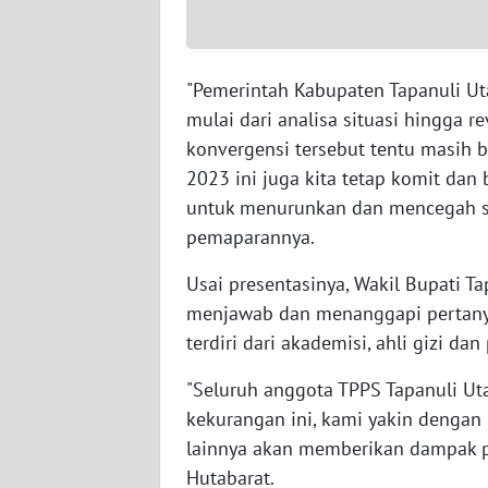
SULTENG
WN
SULBAR
"Pemerintah Kabupaten Tapanuli Ut
mulai dari analisa situasi hingga 
WN
konvergensi tersebut tentu masih 
BABEL
2023 ini juga kita tetap komit da
untuk menurunkan dan mencegah stu
WN
pemaparannya.
SUMBAR
Usai presentasinya, Wakil Bupati T
WN
menjawab dan menanggapi pertany
SUMSEL
terdiri dari akademisi, ahli gizi dan
WN
"Seluruh anggota TPPS Tapanuli Uta
BENGKULU
kekurangan ini, kami yakin denga
lainnya akan memberikan dampak pos
WN
Hutabarat.