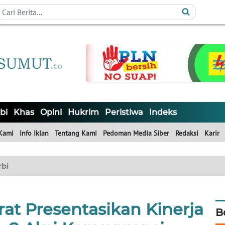
bi
Khas
Opini
Hukrim
Peristiwa
Indeks
Kami
Info Iklan
Tentang Kami
Pedoman Media Siber
Redaksi
Karir
rbi
at Presentasikan Kinerja
B