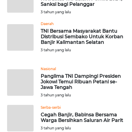
SIMALUNGUN
Sanksi bagi Pelanggar
3 tahun yang lalu
WN
LABUHANBATU
Daerah
TNI Bersama Masyarakat Bantu
Distribusi Sembako Untuk Korban
WN
Banjir Kalimantan Selatan
TAPANULI
3 tahun yang lalu
TENGAH
WN DELI
Nasional
SERDANG
Panglima TNI Dampingi Presiden
Jokowi Temui Ribuan Petani se-
Jawa Tengah
WN
TEBING
3 tahun yang lalu
TINGGI
Serba-serbi
Cegah Banjir, Babinsa Bersama
WN
Warga Bersihkan Saluran Air Parit
PAKPAK
3 tahun yang lalu