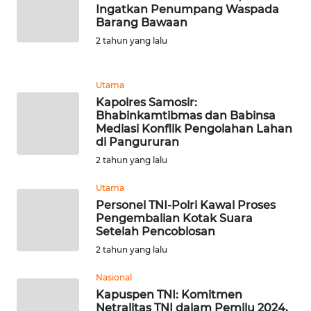
Ingatkan Penumpang Waspada
WN
Barang Bawaan
NIAS
2 tahun yang lalu
WN
LANGKAT
Utama
Kapolres Samosir:
WN
Bhabinkamtibmas dan Babinsa
Mediasi Konflik Pengolahan Lahan
TAPANULI
di Pangururan
SELATAN
2 tahun yang lalu
WN
Utama
TANJUNG
Personel TNI-Polri Kawal Proses
LESUNG
Pengembalian Kotak Suara
Setelah Pencoblosan
WN
2 tahun yang lalu
KARO
Nasional
Kapuspen TNI: Komitmen
WN
Netralitas TNI dalam Pemilu 2024,