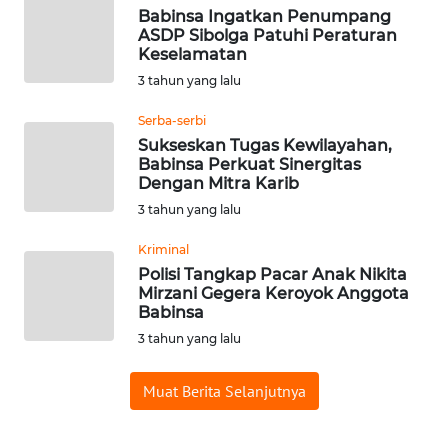
Babinsa Ingatkan Penumpang
ASDP Sibolga Patuhi Peraturan
WN
Keselamatan
PADANG
LAWAS
3 tahun yang lalu
Serba-serbi
WN
Sukseskan Tugas Kewilayahan,
SUMEDANG
Babinsa Perkuat Sinergitas
Dengan Mitra Karib
WN
3 tahun yang lalu
CIANJUR
Kriminal
Polisi Tangkap Pacar Anak Nikita
WN
Mirzani Gegera Keroyok Anggota
KEPULAUAN
Babinsa
SERIBU
3 tahun yang lalu
WN
Muat Berita Selanjutnya
TANGERANG