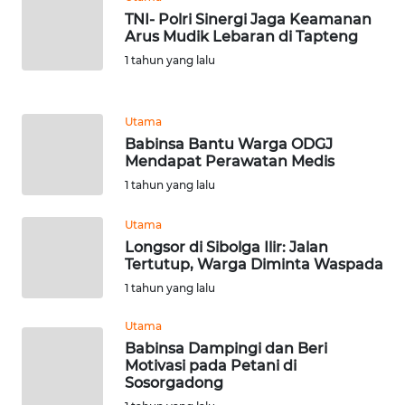
WN
JAKARTA
TNI- Polri Sinergi Jaga Keamanan
Arus Mudik Lebaran di Tapteng
1 tahun yang lalu
WN
JABAR
Utama
WN
Babinsa Bantu Warga ODGJ
BANTEN
Mendapat Perawatan Medis
1 tahun yang lalu
WN
NTT
Utama
Longsor di Sibolga Ilir: Jalan
Tertutup, Warga Diminta Waspada
WN
KEPRI
1 tahun yang lalu
Utama
WN
Babinsa Dampingi dan Beri
PAPUA
Motivasi pada Petani di
Sosorgadong
WN