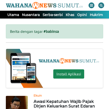
Utama
Nusantara
Serba-serbi
Khas
Opini
Hukrim
P
WAHANA
Tutup
TV
Berita dengan tagar
#babinsa
UTAMA
NUSANTARA
SERBA-
Install Aplikasi
SERBI
KHAS
Ekuin
Awasi Kepatuhan Wajib Pajak
OPINI
Dirjen Keluarkan Surat Edaran