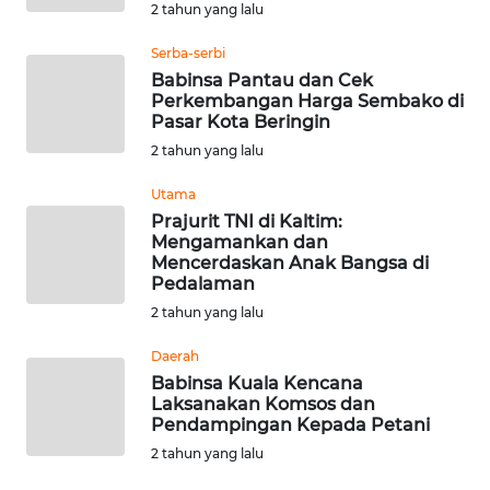
WN
2 tahun yang lalu
KALBAR
Serba-serbi
Babinsa Pantau dan Cek
WN
Perkembangan Harga Sembako di
KALTENG
Pasar Kota Beringin
2 tahun yang lalu
WN
KALTARA
Utama
Prajurit TNI di Kaltim:
Mengamankan dan
WN
Mencerdaskan Anak Bangsa di
KALSEL
Pedalaman
2 tahun yang lalu
WN
KALTIM
Daerah
Babinsa Kuala Kencana
Laksanakan Komsos dan
WN
Pendampingan Kepada Petani
SULSEL
2 tahun yang lalu