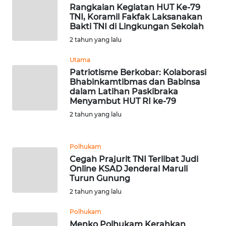
WN
Rangkaian Kegiatan HUT Ke-79
TNI, Koramil Fakfak Laksanakan
SULTENG
Bakti TNI di Lingkungan Sekolah
2 tahun yang lalu
WN
SULBAR
Utama
Patriotisme Berkobar: Kolaborasi
WN
Bhabinkamtibmas dan Babinsa
dalam Latihan Paskibraka
BABEL
Menyambut HUT RI ke-79
2 tahun yang lalu
WN
SUMBAR
Polhukam
WN
Cegah Prajurit TNI Terlibat Judi
SUMSEL
Online KSAD Jenderal Maruli
Turun Gunung
2 tahun yang lalu
WN
BENGKULU
Polhukam
Menko Polhukam Kerahkan