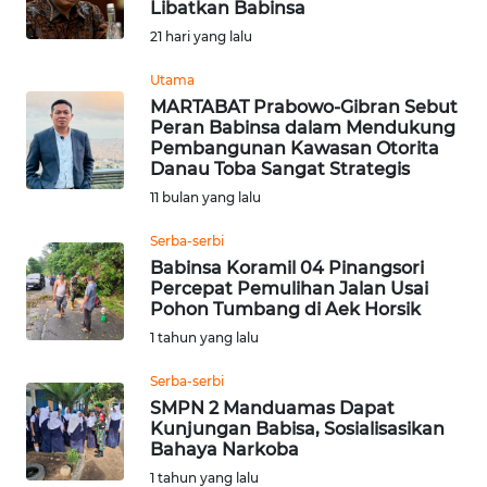
Libatkan Babinsa
HUKRIM
21 hari yang lalu
Utama
PERISTIWA
MARTABAT Prabowo-Gibran Sebut
Peran Babinsa dalam Mendukung
Pembangunan Kawasan Otorita
Informasi
Danau Toba Sangat Strategis
INDEKS
11 bulan yang lalu
BERITA
Serba-serbi
Babinsa Koramil 04 Pinangsori
KONTAK
Percepat Pemulihan Jalan Usai
KAMI
Pohon Tumbang di Aek Horsik
1 tahun yang lalu
INFO
IKLAN
Serba-serbi
SMPN 2 Manduamas Dapat
Kunjungan Babisa, Sosialisasikan
TENTANG
Bahaya Narkoba
KAMI
1 tahun yang lalu