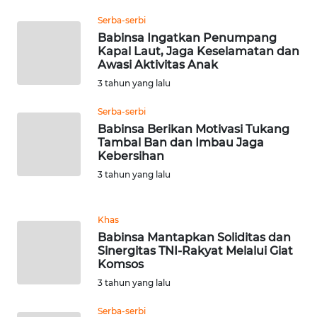
WN
Serba-serbi
KARAWANG
Babinsa Ingatkan Penumpang
Kapal Laut, Jaga Keselamatan dan
Awasi Aktivitas Anak
WN
BEKASI
3 tahun yang lalu
Serba-serbi
WN
Babinsa Berikan Motivasi Tukang
BOGOR
Tambal Ban dan Imbau Jaga
Kebersihan
WN
3 tahun yang lalu
DEPOK
Khas
WN
Babinsa Mantapkan Soliditas dan
TAPANULI
Sinergitas TNI-Rakyat Melalui Giat
UTARA
Komsos
3 tahun yang lalu
WN
SAMOSIR
Serba-serbi