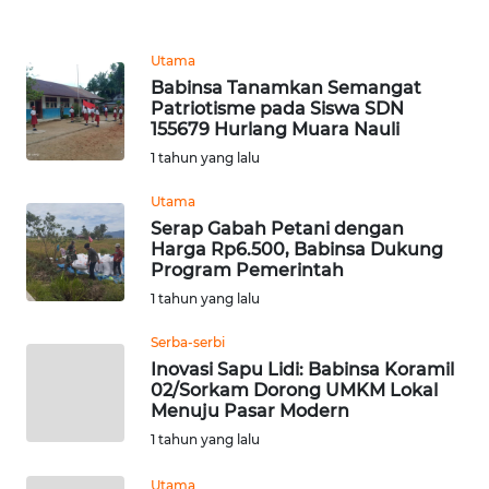
PEDOMAN
MEDIA
Utama
SIBER
Babinsa Tanamkan Semangat
Patriotisme pada Siswa SDN
155679 Hurlang Muara Nauli
REDAKSI
1 tahun yang lalu
KARIR
Utama
Serap Gabah Petani dengan
Harga Rp6.500, Babinsa Dukung
DISCLAIMER
Program Pemerintah
1 tahun yang lalu
Wahana
News
Serba-serbi
Regional
Inovasi Sapu Lidi: Babinsa Koramil
02/Sorkam Dorong UMKM Lokal
WN
Menuju Pasar Modern
SUMUT
1 tahun yang lalu
Utama