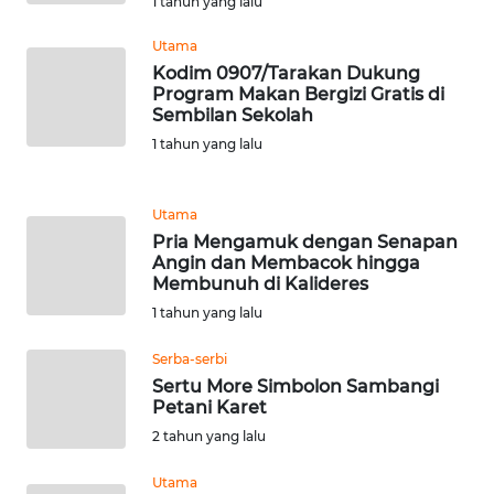
1 tahun yang lalu
PAPUA
BARAT
Utama
Kodim 0907/Tarakan Dukung
Program Makan Bergizi Gratis di
WN
Sembilan Sekolah
RIAU
1 tahun yang lalu
WN
SERAMBI
Utama
Pria Mengamuk dengan Senapan
Angin dan Membacok hingga
WN
Membunuh di Kalideres
JAMBI
1 tahun yang lalu
WN
Serba-serbi
SULTRA
Sertu More Simbolon Sambangi
Petani Karet
WN
2 tahun yang lalu
NTB
Utama