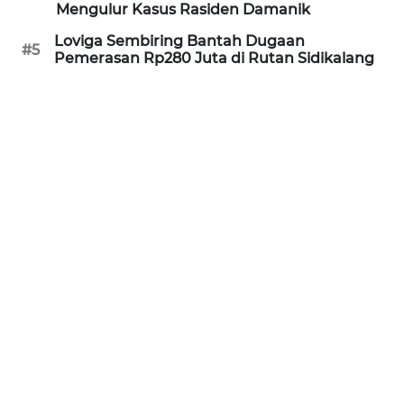
Mengulur Kasus Rasiden Damanik
SUKABUMI
Loviga Sembiring Bantah Dugaan
#5
Pemerasan Rp280 Juta di Rutan Sidikalang
WN
PURWAKARTA
WN
PRIANGAN
TIMUR
WN
SEMARANG
WN
SOLO
WN
BOROBUDUR