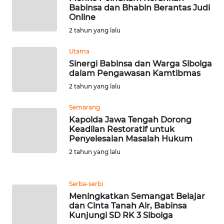
WN
Babinsa dan Bhabin Berantas Judi
LAMPUNG
Online
2 tahun yang lalu
WN
JATENG
Utama
Sinergi Babinsa dan Warga Sibolga
dalam Pengawasan Kamtibmas
WN
2 tahun yang lalu
NUSANTARA
Semarang
WN
Kapolda Jawa Tengah Dorong
JOGJA
Keadilan Restoratif untuk
Penyelesaian Masalah Hukum
WN
2 tahun yang lalu
JATIM
Serba-serbi
WN
Meningkatkan Semangat Belajar
BALI
dan Cinta Tanah Air, Babinsa
Kunjungi SD RK 3 Sibolga