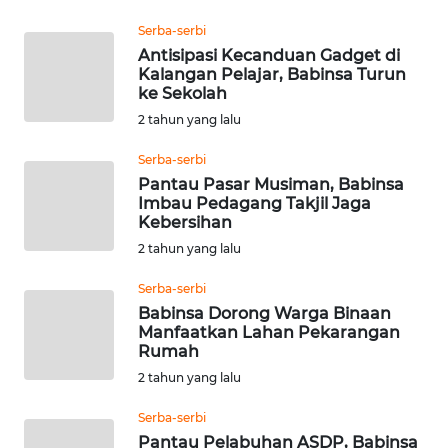
WN
GORONTALO
Serba-serbi
Antisipasi Kecanduan Gadget di
Kalangan Pelajar, Babinsa Turun
WN
ke Sekolah
SULUT
2 tahun yang lalu
WN
Serba-serbi
MALUKU
Pantau Pasar Musiman, Babinsa
Imbau Pedagang Takjil Jaga
Kebersihan
WN
MALUT
2 tahun yang lalu
Serba-serbi
WN
Babinsa Dorong Warga Binaan
DAIRI
Manfaatkan Lahan Pekarangan
Rumah
WN
2 tahun yang lalu
DANAU
TOBA
Serba-serbi
Pantau Pelabuhan ASDP, Babinsa