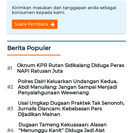
WN
BINJAI
Kirimkan masukan dan tanggapan anda sebagai
konsumen kepada kami.
WN
Suara Pembaca
CIREBON
WN
Berita Populer
INDRAMAYU
Oknum KPR Rutan Sidikalang Diduga Peras
WN
#1
NAPI Ratusan Juta
KUNINGAN
Polres Dairi Keluarkan Undangan Kedua,
#2
Abdi Manullang: Jangan Sampai Menjadi
WN
Penyalahgunaan Wewenang
MAJALENGKA
Usai Ungkap Dugaan Praktek Tak Senonoh,
#3
Jurnalis Diancam: Kebebasan Pers
WN
Dijadikan Mainan
SUBANG
Dugaan Tameng Kekuasaan: Alasan
#4
“Menunggu Kanit” Diduga Jadi Alat
WN