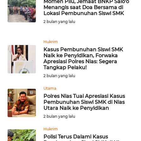
WN
Momen Pilu, Jemaat BNKP Salo'o
JAKARTA
Menangis saat Doa Bersama di
Lokasi Pembunuhan Siswi SMK
2 bulan yang lalu
WN
JABAR
Hukrim
WN
Kasus Pembunuhan Siswi SMK
BANTEN
Naik ke Penyidikan, Forwaka
Apresiasi Polres Nias: Segera
Tangkap Pelaku!
WN
2 bulan yang lalu
NTT
Utama
WN
Polres Nias Tuai Apresiasi Kasus
KEPRI
Pembunuhan Siswi SMK di Nias
Utara Naik ke Penyidikan
WN
2 bulan yang lalu
PAPUA
Hukrim
Polisi Terus Dalami Kasus
WN