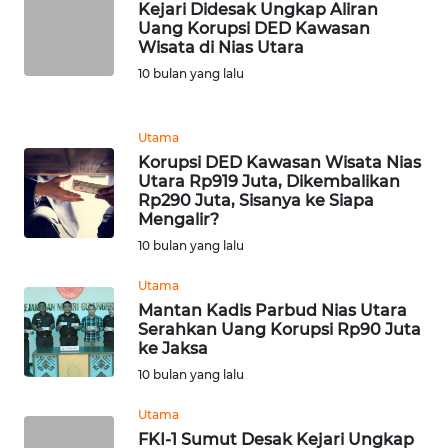
Kejari Didesak Ungkap Aliran
WN
Uang Korupsi DED Kawasan
NIAS
Wisata di Nias Utara
10 bulan yang lalu
WN
LANGKAT
Utama
Korupsi DED Kawasan Wisata Nias
WN
Utara Rp919 Juta, Dikembalikan
TAPANULI
Rp290 Juta, Sisanya ke Siapa
SELATAN
Mengalir?
10 bulan yang lalu
WN
TANJUNG
Utama
LESUNG
Mantan Kadis Parbud Nias Utara
Serahkan Uang Korupsi Rp90 Juta
ke Jaksa
WN
10 bulan yang lalu
KARO
Utama
WN
FKI-1 Sumut Desak Kejari Ungkap