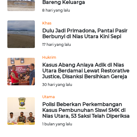
Bareng Keluarga
HUKRIM
8 hari yang lalu
Khas
PERISTIWA
Dulu Jadi Primadona, Pantai Pasir
Berbunyi di Nias Utara Kini Sepi
Informasi
17 hari yang lalu
INDEKS
Hukrim
BERITA
Kasus Abang Aniaya Adik di Nias
Utara Berdamai Lewat Restorative
Justice, Disanksi Bersihkan Gereja
KONTAK
KAMI
30 hari yang lalu
Utama
INFO
Polisi Beberkan Perkembangan
IKLAN
Kasus Pembunuhan Siswi SMK di
Nias Utara, 53 Saksi Telah Diperiksa
TENTANG
1 bulan yang lalu
KAMI