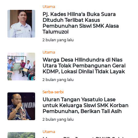
Utama
PEDOMAN
Pj. Kades Hilina'a Buka Suara
MEDIA
Dituduh Terlibat Kasus
SIBER
Pembunuhan Siswi SMK Alasa
Talumuzoi
REDAKSI
2 bulan yang lalu
Utama
KARIR
Warga Desa Hilindundra di Nias
Utara Tolak Pembangunan Gerai
DISCLAIMER
KDMP, Lokasi Dinilai Tidak Layak
2 bulan yang lalu
Wahana
Serba-serbi
News
Regional
Uluran Tangan Yasatulo Lase
untuk Keluarga Siswi SMK Korban
Pembunuhan, Berikan Tali Asih
WN
2 bulan yang lalu
SUMUT
Utama