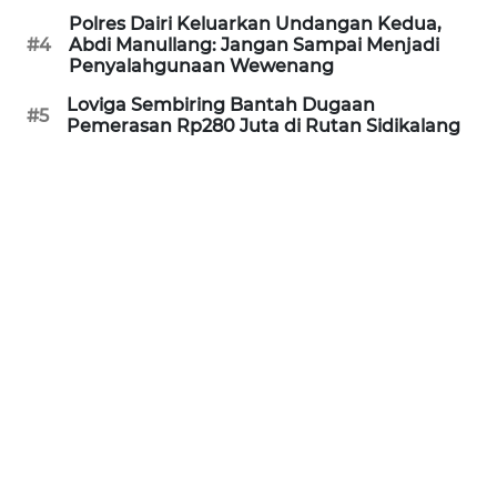
SUKABUMI
Polres Dairi Keluarkan Undangan Kedua,
#4
Abdi Manullang: Jangan Sampai Menjadi
Penyalahgunaan Wewenang
WN
PURWAKARTA
Loviga Sembiring Bantah Dugaan
#5
Pemerasan Rp280 Juta di Rutan Sidikalang
WN
PRIANGAN
TIMUR
WN
SEMARANG
WN
SOLO
WN
BOROBUDUR