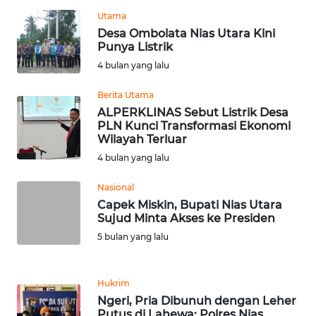
WN
Utama
LAMPUNG
Desa Ombolata Nias Utara Kini
Punya Listrik
WN
4 bulan yang lalu
JATENG
Berita Utama
WN
ALPERKLINAS Sebut Listrik Desa
NUSANTARA
PLN Kunci Transformasi Ekonomi
Wilayah Terluar
4 bulan yang lalu
WN
JOGJA
Nasional
Capek Miskin, Bupati Nias Utara
WN
Sujud Minta Akses ke Presiden
JATIM
5 bulan yang lalu
WN
BALI
Hukrim
Ngeri, Pria Dibunuh dengan Leher
Putus di Lahewa: Polres Nias