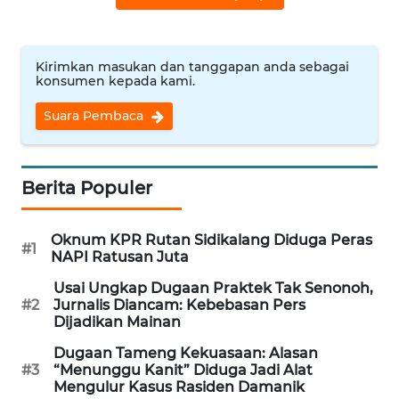
WN
BINJAI
WN
Kirimkan masukan dan tanggapan anda sebagai
konsumen kepada kami.
CIREBON
Suara Pembaca
WN
INDRAMAYU
Berita Populer
WN
KUNINGAN
Oknum KPR Rutan Sidikalang Diduga Peras
#1
NAPI Ratusan Juta
WN
MAJALENGKA
Usai Ungkap Dugaan Praktek Tak Senonoh,
#2
Jurnalis Diancam: Kebebasan Pers
Dijadikan Mainan
WN
SUBANG
Dugaan Tameng Kekuasaan: Alasan
#3
“Menunggu Kanit” Diduga Jadi Alat
Mengulur Kasus Rasiden Damanik
WN