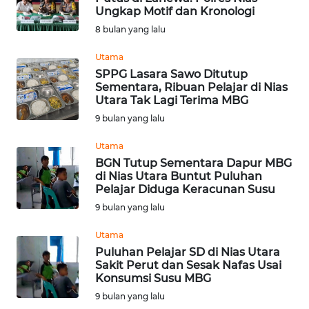
WN
Ungkap Motif dan Kronologi
KALBAR
8 bulan yang lalu
WN
Utama
KALTENG
SPPG Lasara Sawo Ditutup
Sementara, Ribuan Pelajar di Nias
Utara Tak Lagi Terima MBG
WN
9 bulan yang lalu
KALTARA
Utama
WN
BGN Tutup Sementara Dapur MBG
KALSEL
di Nias Utara Buntut Puluhan
Pelajar Diduga Keracunan Susu
WN
9 bulan yang lalu
KALTIM
Utama
Puluhan Pelajar SD di Nias Utara
WN
Sakit Perut dan Sesak Nafas Usai
SULSEL
Konsumsi Susu MBG
9 bulan yang lalu