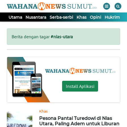
Utama
Nusantara
Serba-serbi
Khas
Opini
Hukrim
P
WAHANA
Tutup
TV
Berita dengan tagar
#nias-utara
UTAMA
NUSANTARA
SERBA-
Install Aplikasi
SERBI
KHAS
Khas
Pesona Pantai Turedowi di Nias
OPINI
Utara, Paling Adem untuk Liburan