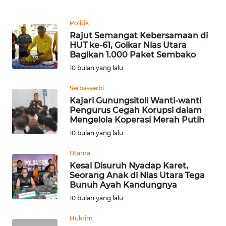
WN
GORONTALO
Politik
Rajut Semangat Kebersamaan di
WN
HUT ke-61, Golkar Nias Utara
SULUT
Bagikan 1.000 Paket Sembako
10 bulan yang lalu
WN
MALUKU
Serba-serbi
Kajari Gunungsitoli Wanti-wanti
Pengurus Cegah Korupsi dalam
WN
Mengelola Koperasi Merah Putih
MALUT
10 bulan yang lalu
WN
Utama
DAIRI
Kesal Disuruh Nyadap Karet,
Seorang Anak di Nias Utara Tega
Bunuh Ayah Kandungnya
WN
DANAU
10 bulan yang lalu
TOBA
Hukrim