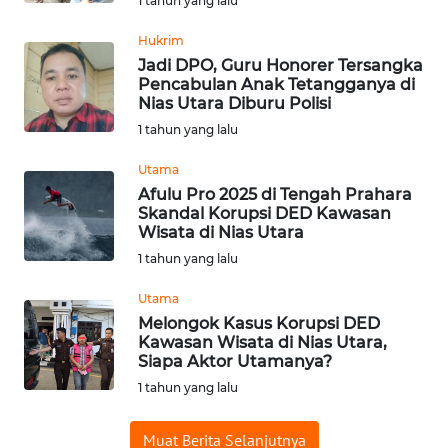
1 tahun yang lalu
WN
Hukrim
PADANG
Jadi DPO, Guru Honorer Tersangka
LAWAS
Pencabulan Anak Tetangganya di
Nias Utara Diburu Polisi
1 tahun yang lalu
WN
SUMEDANG
Utama
Afulu Pro 2025 di Tengah Prahara
WN
Skandal Korupsi DED Kawasan
CIANJUR
Wisata di Nias Utara
1 tahun yang lalu
WN
Utama
KEPULAUAN
SERIBU
Melongok Kasus Korupsi DED
Kawasan Wisata di Nias Utara,
Siapa Aktor Utamanya?
WN
1 tahun yang lalu
TANGERANG
Muat Berita Selanjutnya