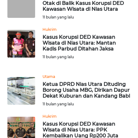
SIMALUNGUN
Otak di Balik Kasus Korupsi DED
Kawasan Wisata di Nias Utara
WN
11 bulan yang lalu
LABUHANBATU
Hukrim
Kasus Korupsi DED Kawasan
WN
Wisata di Nias Utara: Mantan
TAPANULI
Kadis Parbud Ditahan Jaksa
TENGAH
11 bulan yang lalu
WN DELI
SERDANG
Utama
Ketua DPRD Nias Utara Dituding
Borong Usaha MBG, Dirikan Dapur
WN
Dekat Kuburan dan Kandang Babi
TEBING
11 bulan yang lalu
TINGGI
Hukrim
WN
Kasus Korupsi DED Kawasan
PAKPAK
Wisata di Nias Utara: PPK
Kembalikan Uang Rp200 Juta