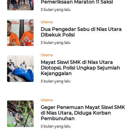
Pemeriksaan Maraton 11 Saksi
WN
SULTENG
3 bulan yang lalu
Utama
WN
Dua Pengedar Sabu di Nias Utara
SULBAR
Dibekuk Polisi
3 bulan yang lalu
WN
BABEL
Utama
Mayat Siswi SMK di Nias Utara
Diotopsi, Polisi Ungkap Sejumlah
WN
Kejanggalan
SUMBAR
3 bulan yang lalu
WN
SUMSEL
Utama
Geger Penemuan Mayat Siswi SMK
WN
di Nias Utara, Diduga Korban
Pembunuhan
BENGKULU
3 bulan yang lalu