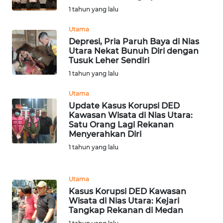
WN
1 tahun yang lalu
KARAWANG
Utama
Depresi, Pria Paruh Baya di Nias
WN
Utara Nekat Bunuh Diri dengan
BEKASI
Tusuk Leher Sendiri
1 tahun yang lalu
WN
BOGOR
Utama
Update Kasus Korupsi DED
Kawasan Wisata di Nias Utara:
WN
Satu Orang Lagi Rekanan
DEPOK
Menyerahkan Diri
1 tahun yang lalu
WN
TAPANULI
UTARA
Utama
Kasus Korupsi DED Kawasan
Wisata di Nias Utara: Kejari
WN
Tangkap Rekanan di Medan
SAMOSIR