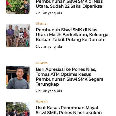
Pembunuhan Siswi SMK di Nias
PAPUA
Utara, Sudah 22 Saksi Diperiksa
BARAT
2 bulan yang lalu
WN
Utama
RIAU
Pembunuh Siswi SMK di Nias
Utara Masih Berkeliaran, Keluarga
Korban Takut Pulang ke Rumah
WN
2 bulan yang lalu
SERAMBI
WN
Hukrim
JAMBI
Beri Apresiasi ke Polres Nias,
Tomas ATM Optimis Kasus
Pembunuhan Siswi SMK Segera
WN
Terungkap
SULTRA
2 bulan yang lalu
WN
Hukrim
NTB
Usut Kasus Penemuan Mayat
Siswi SMK, Polres Nias Lakukan