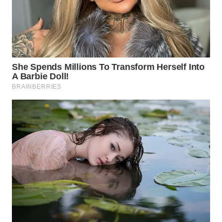
WN
MADURA
WN
SURABAYA
WN
NATUNA
WN
BINTAN
WN
MANDALIKA
WN
LIKUPANG