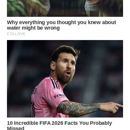
WAHANA
OTOMOTIF
WAHANA
HEALTH
WAHANA
DESA
WISATA
LAPAK
WAHANA
Wahana
Network
KONSUMEN
LISTRIK