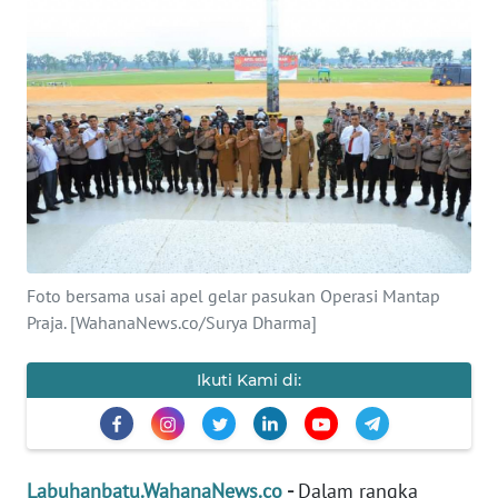
HUKRIM
PERISTIWA
Informasi
INDEKS
BERITA
KONTAK
Foto bersama usai apel gelar pasukan Operasi Mantap
KAMI
Praja. [WahanaNews.co/Surya Dharma]
INFO
Ikuti Kami di:
IKLAN
TENTANG
KAMI
Labuhanbatu.WahanaNews.co
-
Dalam rangka