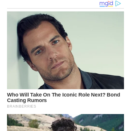
WN
NIAS
WN
LANGKAT
WN
TAPANULI
SELATAN
WN
TANJUNG
LESUNG
WN
KARO
WN