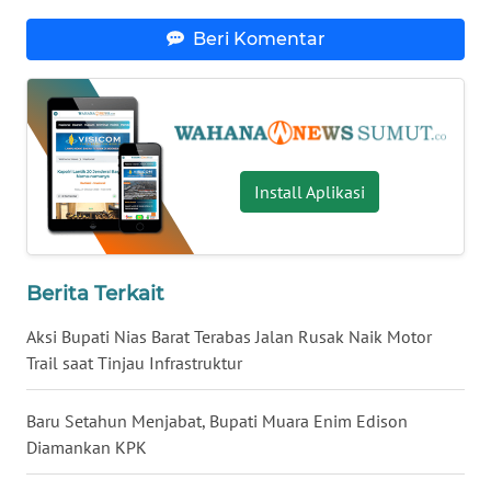
WN
KALBAR
Beri Komentar
WN
KALTENG
WN
Install Aplikasi
KALTARA
WN
KALSEL
Berita Terkait
WN
Aksi Bupati Nias Barat Terabas Jalan Rusak Naik Motor
KALTIM
Trail saat Tinjau Infrastruktur
WN
Baru Setahun Menjabat, Bupati Muara Enim Edison
SULSEL
Diamankan KPK