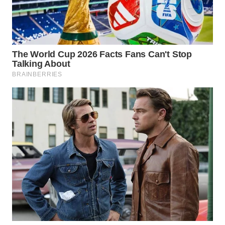
WN
KARAWANG
WN
BEKASI
WN
BOGOR
WN
DEPOK
WN
TAPANULI
UTARA
WN
SAMOSIR