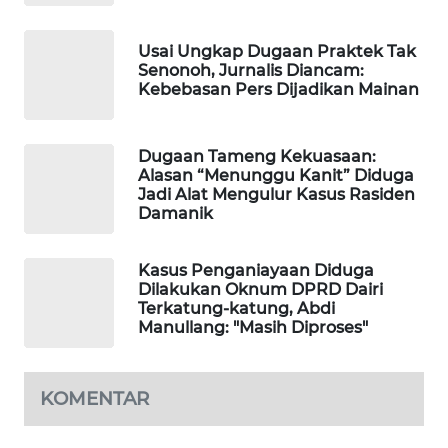
SITUNGIR
NEWS
Usai Ungkap Dugaan Praktek Tak
Senonoh, Jurnalis Diancam:
SIDIKALANG
Kebebasan Pers Dijadikan Mainan
NEWS
Dugaan Tameng Kekuasaan:
SIBARAGAS
Alasan “Menunggu Kanit” Diduga
NEWS
Jadi Alat Mengulur Kasus Rasiden
Damanik
METRO
SIANTAR
Kasus Penganiayaan Diduga
NEWS
Dilakukan Oknum DPRD Dairi
Terkatung-katung, Abdi
Manullang: "Masih Diproses"
METRO
MEDAN
NEWS
KOMENTAR
METRO
JAKARTA