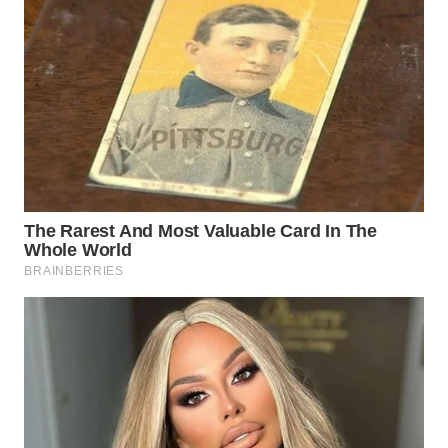
SUKABUMI
WN
PURWAKARTA
WN
PRIANGAN
TIMUR
WN
SEMARANG
WN
SOLO
WN
BOROBUDUR