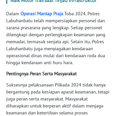
Naik Motor Trail saat Tinjau Infrastruktur
WN
SULTENG
Dalam
Operasi
Mantap
Praja
Toba 2024, Polres
Labuhanbatu telah mempersiapkan personel dan
WN
sarana prasarana yang lengkap. Setiap personel
SULBAR
dilengkapi dengan perlengkapan keamanan yang
memadai, termasuk senjata api. Selain itu, Polres
WN
BABEL
Labuhanbatu juga menyiagakan kendaraan
operasional dinas mulai dari kendaraan roda dua
WN
hingga kendaraan anti huru hara.
SUMBAR
Pentingnya Peran Serta Masyarakat
WN
Suksesnya pelaksanaan Pilkada 2024 tidak hanya
SUMSEL
bergantung pada kesiapan aparat keamanan, tetapi
juga peran serta masyarakat. Masyarakat
WN
BENGKULU
diharapkan untuk berperan aktif dalam menjaga
keamanan dan ketertiban selama proses