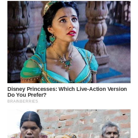
WAHANA
INFRASTRUKTUR
WAHANA
KONSUMEN
WAHANA
LISTRIK
WAHANA
TRAVEL
WAHANA
TV
WAHANANEWS
ID