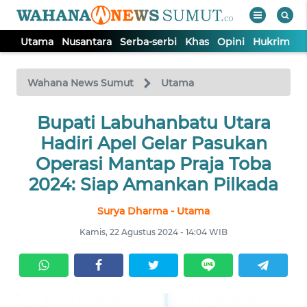
Utama
Nusantara
Serba-serbi
Khas
Opini
Hukrim
P
WAHANA
Tutup
TV
Wahana News Sumut
Utama
UTAMA
Bupati Labuhanbatu Utara
Hadiri Apel Gelar Pasukan
NUSANTARA
Operasi Mantap Praja Toba
2024: Siap Amankan Pilkada
SERBA-
Surya Dharma - Utama
SERBI
Kamis, 22 Agustus 2024 - 14:04 WIB
KHAS
OPINI