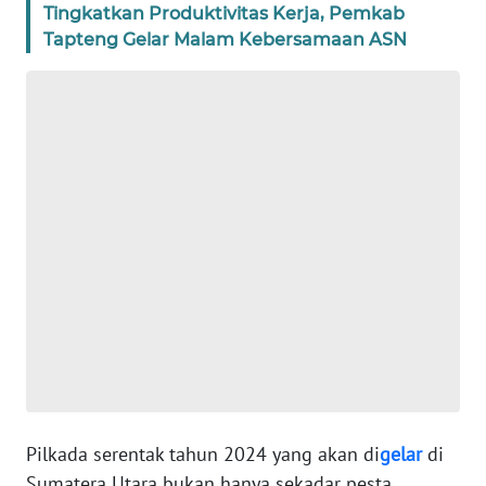
WN
Tingkatkan Produktivitas Kerja, Pemkab
JAKARTA
Tapteng Gelar Malam Kebersamaan ASN
WN
JABAR
WN
BANTEN
WN
NTT
WN
KEPRI
WN
PAPUA
Pilkada serentak tahun 2024 yang akan di
gelar
di
Sumatera Utara bukan hanya sekadar pesta
WN