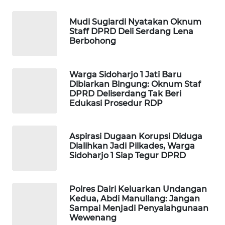
Mudi Sugiardi Nyatakan Oknum
LKKI
Staff DPRD Deli Serdang Lena
Berbohong
KOPEKLIN
Warga Sidoharjo 1 Jati Baru
PORTAL
Dibiarkan Bingung: Oknum Staf
KONSUMEN
DPRD Deliserdang Tak Beri
Edukasi Prosedur RDP
FORWAMKI
Aspirasi Dugaan Korupsi Diduga
ALPERKLINAS
Dialihkan Jadi Pilkades, Warga
Sidoharjo 1 Siap Tegur DPRD
FORJASIDA
Polres Dairi Keluarkan Undangan
TAMBANG
Kedua, Abdi Manullang: Jangan
NEWS
Sampai Menjadi Penyalahgunaan
Wewenang