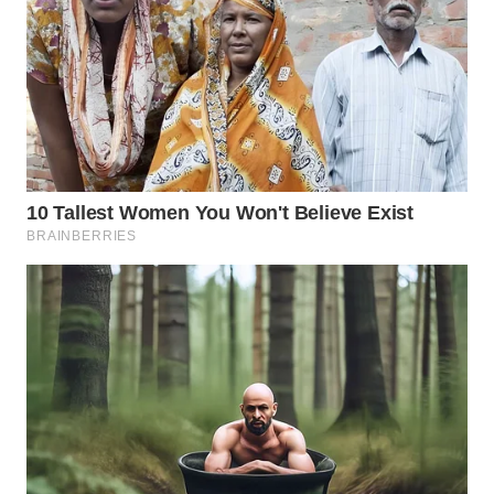
WAHANANEWS
CO ID
WAHANANEWS
NET
WAHANA
SPORT
WAHANA
UMKM
WAHANA
SELEB
WAHANA
PERSONA