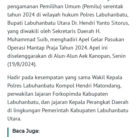
pengamanan Pemilihan Umum (Pemilu) serentak
PEDOMAN
tahun 2024 di wilayah hukum Polres Labuhanbatu,
MEDIA
Bupati Labuhanbatu Utara Dr. Hendri Yanto Sitorus,
SIBER
yang diwakili oleh Sekretaris Daerah H.
REDAKSI
Muhammad Suib, menghadiri Apel Gelar Pasukan
Operasi Mantap Praja Tahun 2024. Apel ini
KARIR
diselenggarakan di Alun-Alun Aek Kanopan, Senin
(19/8/2024).
DISCLAIMER
Hadir pada kesempatan yang sama Wakil Kepala
Polres Labuhanbatu Kompol Hendri Matondang,
Wahana
News
perwakilan Jajaran Forkopimda Kabupaten
Regional
Labuhanbatu, dan jajaran Kepala Perangkat Daerah
di lingkungan Pemerintah Kabupaten Labuhanbatu
WN
Utara.
SUMUT
Baca Juga: