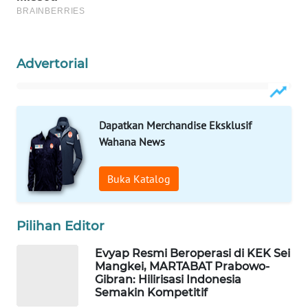
MASYARAKAT
KELISTRIKAN
Advertorial
WALINKI
ID
MAWAKA
Dapatkan Merchandise Eksklusif
ID
Wahana News
MARTABAT
Buka Katalog
NET
PLN
Pilihan Editor
WATCH
Evyap Resmi Beroperasi di KEK Sei
Mangkei, MARTABAT Prabowo-
MKLI
Gibran: Hilirisasi Indonesia
Semakin Kompetitif
LPKKI