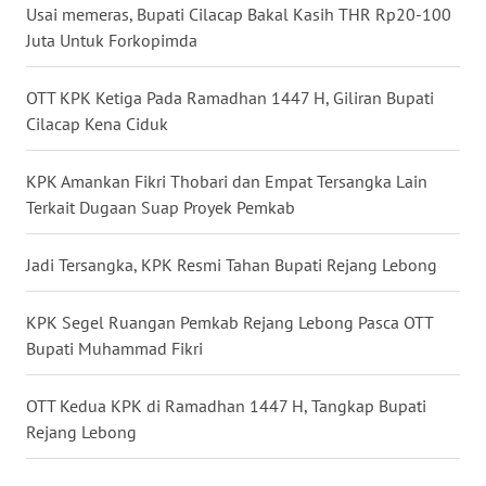
WN
Usai memeras, Bupati Cilacap Bakal Kasih THR Rp20-100
GORONTALO
Juta Untuk Forkopimda
WN
OTT KPK Ketiga Pada Ramadhan 1447 H, Giliran Bupati
SULUT
Cilacap Kena Ciduk
WN
KPK Amankan Fikri Thobari dan Empat Tersangka Lain
MALUKU
Terkait Dugaan Suap Proyek Pemkab
WN
Jadi Tersangka, KPK Resmi Tahan Bupati Rejang Lebong
MALUT
KPK Segel Ruangan Pemkab Rejang Lebong Pasca OTT
WN
DAIRI
Bupati Muhammad Fikri
WN
OTT Kedua KPK di Ramadhan 1447 H, Tangkap Bupati
DANAU
Rejang Lebong
TOBA