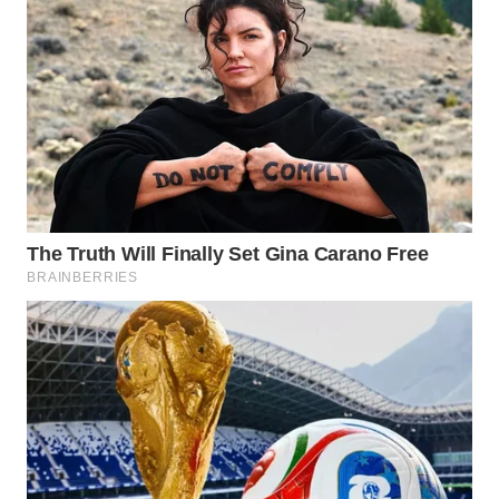
SIMALUNGUN
WN
LABUHANBATU
WN
TAPANULI
TENGAH
WN DELI
SERDANG
WN
TEBING
TINGGI
WN
PAKPAK