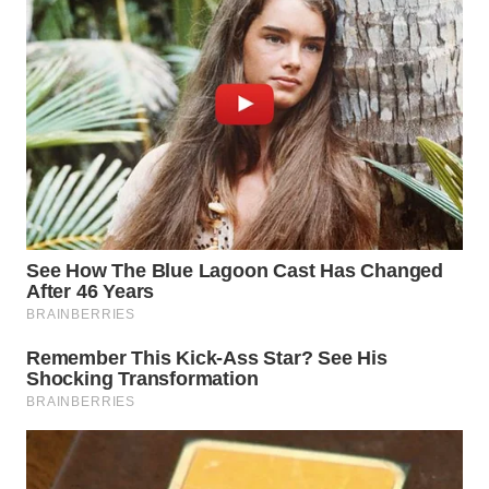
WN
BINJAI
WN
CIREBON
WN
INDRAMAYU
WN
KUNINGAN
WN
MAJALENGKA
WN
SUBANG
WN