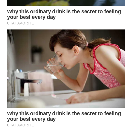
WN
LABUANBAJO
WN
BORNEO
Wahana
Media
Group
WAHANA
NEWS
WAHANA
TANI
WAHANA
ADVOKAT