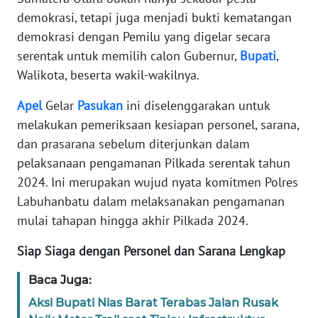
PAPUA
demokrasi, tetapi juga menjadi bukti kematangan
BARAT
demokrasi dengan Pemilu yang digelar secara
serentak untuk memilih calon Gubernur,
Bupati
,
WN
Walikota, beserta wakil-wakilnya.
RIAU
Apel
Gelar
Pasukan
ini diselenggarakan untuk
WN
melakukan pemeriksaan kesiapan personel, sarana,
SERAMBI
dan prasarana sebelum diterjunkan dalam
pelaksanaan pengamanan Pilkada serentak tahun
WN
2024. Ini merupakan wujud nyata komitmen Polres
JAMBI
Labuhanbatu dalam melaksanakan pengamanan
mulai tahapan hingga akhir Pilkada 2024.
WN
SULTRA
Siap Siaga dengan Personel dan Sarana Lengkap
WN
Baca Juga:
NTB
Aksi Bupati Nias Barat Terabas Jalan Rusak