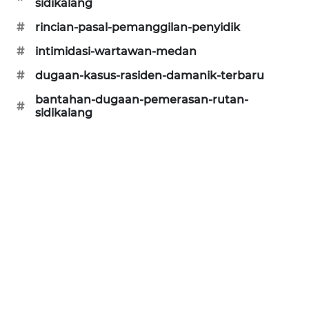
sidikalang
ID
#
rincian-pasal-pemanggilan-penyidik
PERAPKI
#
intimidasi-wartawan-medan
NEWS
#
dugaan-kasus-rasiden-damanik-terbaru
SONYA
bantahan-dugaan-pemerasan-rutan-
#
ASA
sidikalang
NEWS