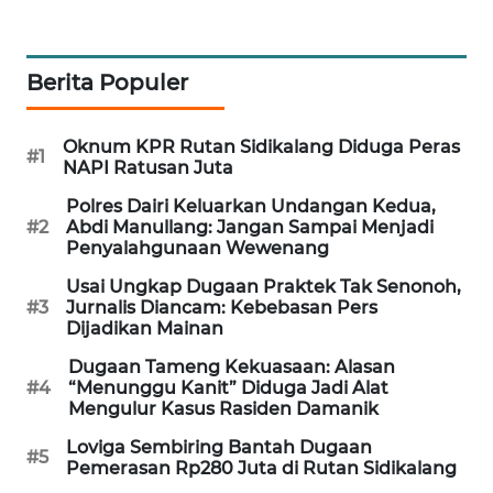
NEWS
KRT
Berita Populer
NEWS
Oknum KPR Rutan Sidikalang Diduga Peras
#1
KARING
NAPI Ratusan Juta
NEWS
Polres Dairi Keluarkan Undangan Kedua,
#2
Abdi Manullang: Jangan Sampai Menjadi
JURNAL
Penyalahgunaan Wewenang
MARITIM
Usai Ungkap Dugaan Praktek Tak Senonoh,
#3
Jurnalis Diancam: Kebebasan Pers
HUMBANG
Dijadikan Mainan
NEWS
Dugaan Tameng Kekuasaan: Alasan
#4
“Menunggu Kanit” Diduga Jadi Alat
GARONGGANG
Mengulur Kasus Rasiden Damanik
NEWS
Loviga Sembiring Bantah Dugaan
#5
Pemerasan Rp280 Juta di Rutan Sidikalang
FISUELRI