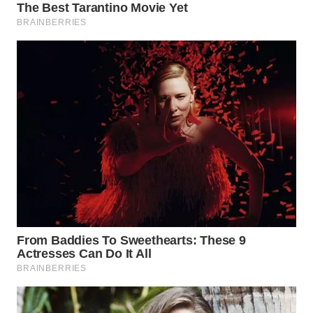
WN
PADANG
LAWAS
WN
SUMEDANG
WN
CIANJUR
WN
KEPULAUAN
SERIBU
WN
TANGERANG