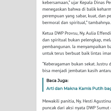
SULTENG
kebersamaan,” ujar Kepala Dinas Per
menegaskan bahwa di balik keharm
WN
perempuan yang sabar, kuat, dan pen
SULBAR
bermoral dan spiritual,” tambahnya.
Ketua DWP Provsu, Ny. Aulia Effe
WN
BABEL
dan spiritual bukan pelengkap, me
pembangunan. Ia menyampaikan ba
WN
untuk terus berbuat baik lintas ima
SUMBAR
“Keberagaman bukan sekat. Justru d
WN
bisa menjadi jembatan kasih antaru
SUMSEL
Baca Juga:
WN
Arti dan Makna Kamis Putih bag
BENGKULU
Mewakili panitia, Ny. Hesti Agusti
WN
puncak dari aksi nyata DWP Sumut 