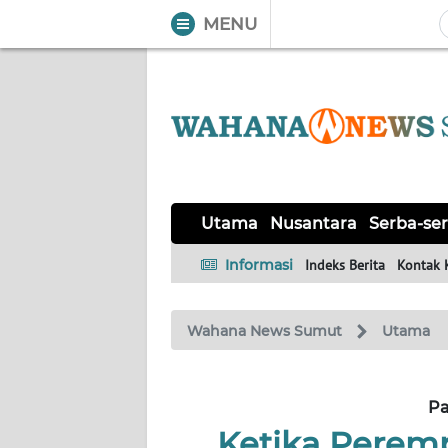
MENU
WAHANA
Tutup
TV
UTAMA
NUSANTARA
Utama
Nusantara
Serba-ser
SERBA-
Informasi
Indeks Berita
Kontak 
SERBI
Wahana News Sumut
Utama
KHAS
OPINI
P
Ketika Peremp