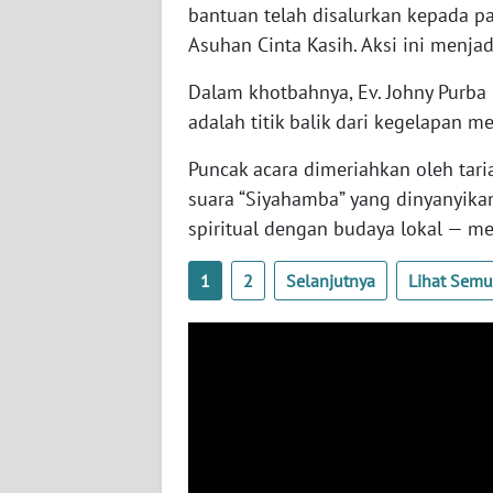
LAMPUNG
bantuan telah disalurkan kepada pas
Asuhan Cinta Kasih. Aksi ini menja
WN
JATENG
Dalam khotbahnya, Ev. Johny Purb
adalah titik balik dari kegelapan m
WN
NUSANTARA
Puncak acara dimeriahkan oleh tari
suara “Siyahamba” yang dinyanyika
WN
spiritual dengan budaya lokal — 
JOGJA
1
2
Selanjutnya
Lihat Sem
WN
JATIM
WN
BALI
WN
KALBAR