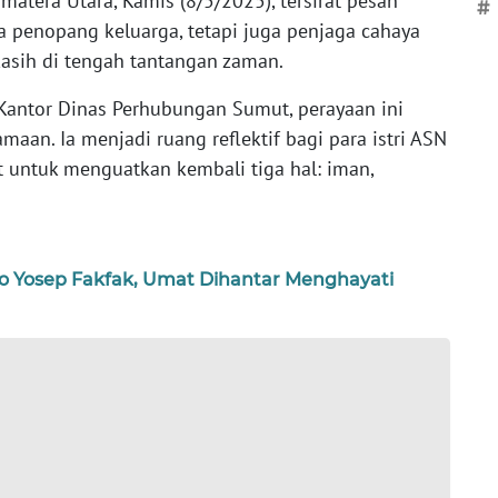
matera Utara, Kamis (8/5/2025), tersirat pesan
#
penopang keluarga, tetapi juga penjaga cahaya
kasih di tengah tantangan zaman.
 Kantor Dinas Perhubungan Sumut, perayaan ini
an. Ia menjadi ruang reflektif bagi para istri ASN
 untuk menguatkan kembali tiga hal: iman,
to Yosep Fakfak, Umat Dihantar Menghayati