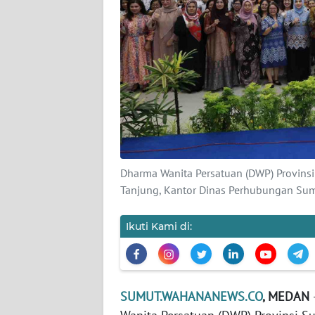
PEDOMAN
MEDIA
SIBER
REDAKSI
KARIR
DISCLAIMER
Dharma Wanita Persatuan (DWP) Provinsi
Wahana
Tanjung, Kantor Dinas Perhubungan S
News
Regional
Ikuti Kami di:
WN
SUMUT
SUMUT.WAHANANEWS.CO
, MEDAN
WN
JAKARTA