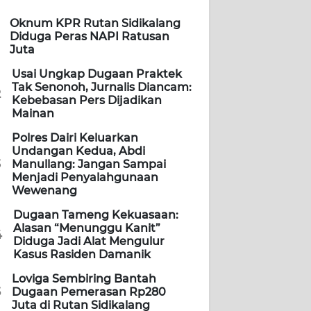
Oknum KPR Rutan Sidikalang
Diduga Peras NAPI Ratusan
Juta
Usai Ungkap Dugaan Praktek
Tak Senonoh, Jurnalis Diancam:
2
Kebebasan Pers Dijadikan
Mainan
Polres Dairi Keluarkan
Undangan Kedua, Abdi
3
Manullang: Jangan Sampai
Menjadi Penyalahgunaan
Wewenang
Dugaan Tameng Kekuasaan:
Alasan “Menunggu Kanit”
4
Diduga Jadi Alat Mengulur
Kasus Rasiden Damanik
Loviga Sembiring Bantah
5
Dugaan Pemerasan Rp280
Juta di Rutan Sidikalang