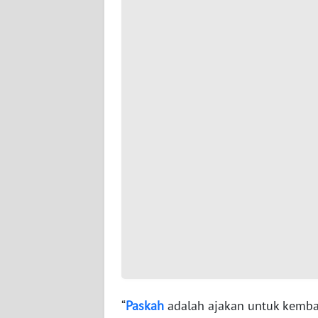
BARAT
WN
RIAU
WN
SERAMBI
WN
JAMBI
WN
SULTRA
WN
NTB
“
Paskah
adalah ajakan untuk kembali
WN