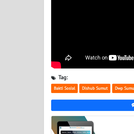
WN
KALTENG
WN
KALTARA
WN
KALSEL
Tag:
WN
KALTIM
Bakti Sosial
Dishub Sumut
Dwp Sumu
WN
SULSEL
WN
GORONTALO