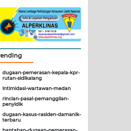
rending
dugaan-pemerasan-kepala-kpr-
rutan-sidikalang
intimidasi-wartawan-medan
rincian-pasal-pemanggilan-
penyidik
dugaan-kasus-rasiden-damanik-
terbaru
bantahan-dugaan-pemerasan-