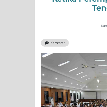
HUKRIM
Ten
PERISTIWA
Kami
Informasi
INDEKS
BERITA
Komentar
KONTAK
KAMI
INFO
IKLAN
TENTANG
KAMI