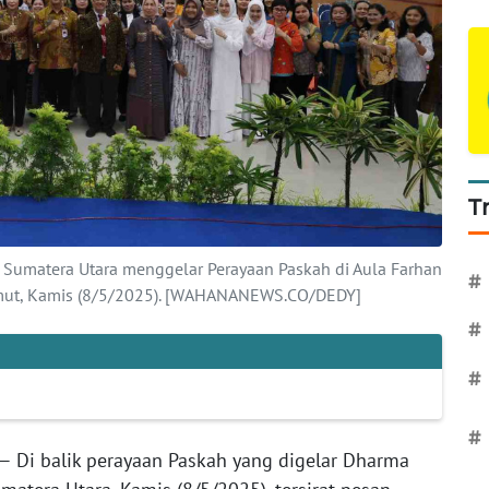
T
 Sumatera Utara menggelar Perayaan Paskah di Aula Farhan
#
umut, Kamis (8/5/2025). [WAHANANEWS.CO/DEDY]
#
#
#
— Di balik perayaan Paskah yang digelar Dharma