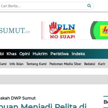
bi
Khas
Opini
Hukrim
Peristiwa
Indeks
Kami
Info Iklan
Tentang Kami
Pedoman Media Siber
Redaksi
Karir
askah DWP Sumut
B
uan Menjadi Pelita di