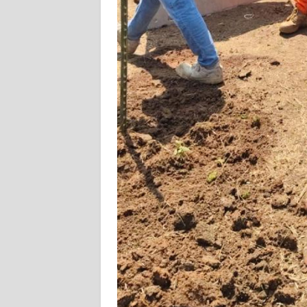
WN
JABAR
WN
BANTEN
WN
NTT
WN
KEPRI
WN
PAPUA
WN
PAPUA