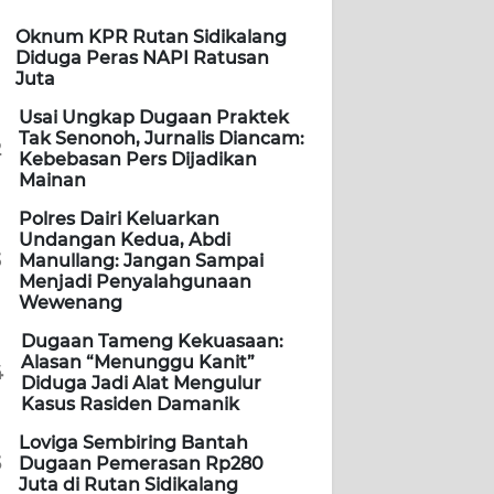
Oknum KPR Rutan Sidikalang
Diduga Peras NAPI Ratusan
Juta
Usai Ungkap Dugaan Praktek
Tak Senonoh, Jurnalis Diancam:
2
Kebebasan Pers Dijadikan
Mainan
Polres Dairi Keluarkan
Undangan Kedua, Abdi
3
Manullang: Jangan Sampai
Menjadi Penyalahgunaan
Wewenang
Dugaan Tameng Kekuasaan:
Alasan “Menunggu Kanit”
4
Diduga Jadi Alat Mengulur
Kasus Rasiden Damanik
Loviga Sembiring Bantah
5
Dugaan Pemerasan Rp280
Juta di Rutan Sidikalang