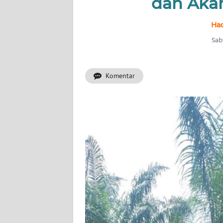
dan Aka
HUKRIM
Had
PERISTIWA
Sabt
Informasi
Komentar
INDEKS
BERITA
KONTAK
KAMI
INFO
IKLAN
TENTANG
KAMI