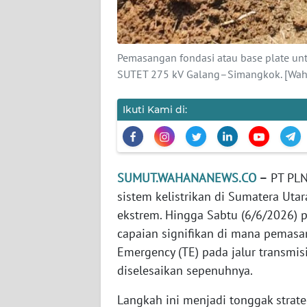
BARAT
WN
Pemasangan fondasi atau base plate untu
RIAU
SUTET 275 kV Galang–Simangkok. [Wah
WN
SERAMBI
Ikuti Kami di:
WN
JAMBI
SUMUT.WAHANANEWS.CO
–
PT PLN
sistem kelistrikan di Sumatera Utar
WN
SULTRA
ekstrem. Hingga Sabtu (6/6/2026) 
capaian signifikan di mana pemasan
WN
Emergency (TE) pada jalur transmi
NTB
diselesaikan sepenuhnya.
WN
Langkah ini menjadi tonggak stra