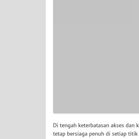
LAMPUNG
WN
JATENG
WN
NUSANTARA
WN
JOGJA
WN
JATIM
WN
BALI
Di tengah keterbatasan akses dan k
WN
tetap bersiaga penuh di setiap titi
KALBAR