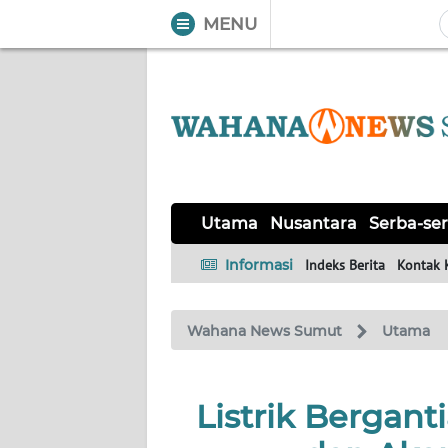
MENU
WAHANA
Tutup
TV
UTAMA
NUSANTARA
Utama
Nusantara
Serba-ser
SERBA-
Informasi
Indeks Berita
Kontak 
SERBI
Wahana News Sumut
Utama
KHAS
OPINI
Listrik Bergant