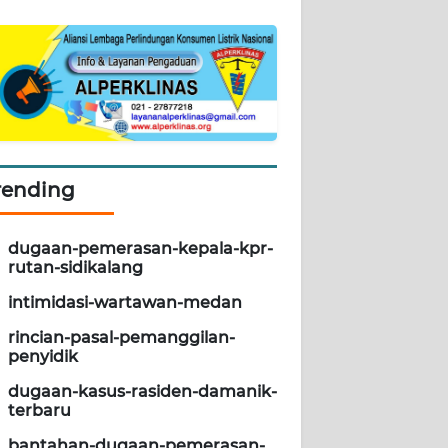
rending
dugaan-pemerasan-kepala-kpr-
rutan-sidikalang
intimidasi-wartawan-medan
rincian-pasal-pemanggilan-
penyidik
dugaan-kasus-rasiden-damanik-
terbaru
bantahan-dugaan-pemerasan-