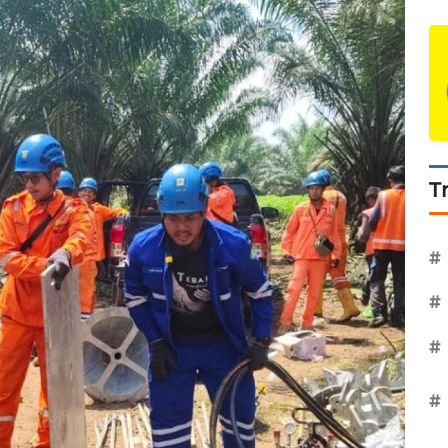
T
#
#
#
#