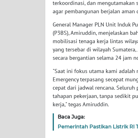
terkoordinasi, dan mengutamakan s
agar pembangunan berjalan aman d
WN
KALTENG
General Manager PLN Unit Induk P
(P3BS), Amiruddin, menjelaskan ba
WN
mobilisasi tenaga kerja lintas wilay
KALTARA
yang tersebar di wilayah Sumatera, 
secara bergantian selama 24 jam n
WN
KALSEL
"Saat ini fokus utama kami adalah
Emergency terpasang secepat mungk
WN
cepat dari jadwal rencana. Seluruh
KALTIM
tahapan pekerjaan, tanpa sedikit 
kerja," tegas Amiruddin.
WN
SULSEL
Baca Juga:
Pemerintah Pastikan Listrik RI
WN
GORONTALO