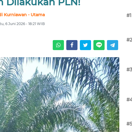
n Dilakukan PLN!
i Kurniawan - Utama
#1
u, 6 Juni 2026 - 18:21 WIB
#
#
#
#