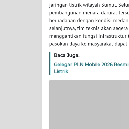
SULTENG
jaringan listrik wilayah Sumut. Se
pembangunan menara darurat tersebu
WN
berhadapan dengan kondisi medan 
SULBAR
selanjutnya, tim teknis akan seger
menggantikan fungsi infrastruktur 
WN
pasokan daya ke masyarakat dapat 
BABEL
Baca Juga:
WN
Gelegar PLN Mobile 2026 Resmi
SUMBAR
Listrik
WN
SUMSEL
WN
BENGKULU
WN