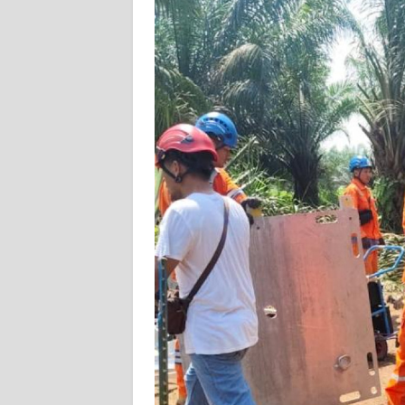
PEDOMAN
MEDIA
SIBER
REDAKSI
KARIR
DISCLAIMER
Wahana
News
Regional
WN
SUMUT
WN
JAKARTA