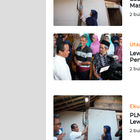
BARAT
Mas
2 bu
WN
RIAU
WN
Ut
SERAMBI
Lew
Pem
WN
2 bu
JAMBI
WN
SULTRA
Eku
WN
PLN
NTB
Lew
2 bu
WN