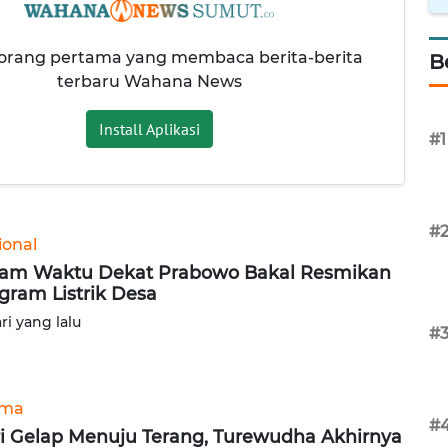
 orang pertama yang membaca berita-berita
B
terbaru Wahana News
Install Aplikasi
#1
#
ional
am Waktu Dekat Prabowo Bakal Resmikan
gram Listrik Desa
ari yang lalu
#
ama
#
i Gelap Menuju Terang, Turewudha Akhirnya