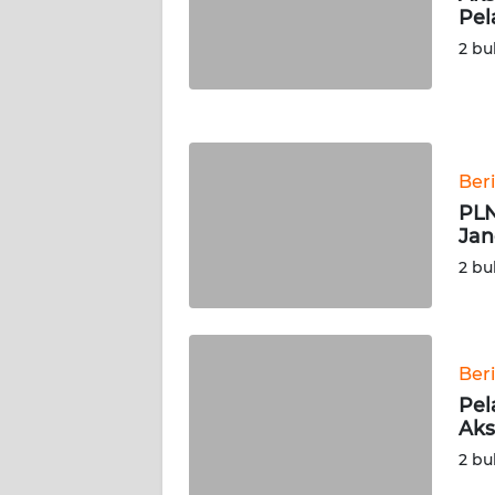
LAMPUNG
Pel
2 bu
WN
JATENG
WN
NUSANTARA
Ber
PLN
WN
Jan
JOGJA
2 bu
WN
JATIM
Ber
WN
Pel
BALI
Aks
2 bu
WN
KALBAR