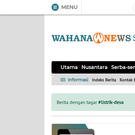
MENU
WAHANA
Tutup
TV
UTAMA
NUSANTARA
Utama
Nusantara
Serba-ser
SERBA-
Informasi
Indeks Berita
Kontak 
SERBI
KHAS
Berita dengan tagar
#listrik-desa
OPINI