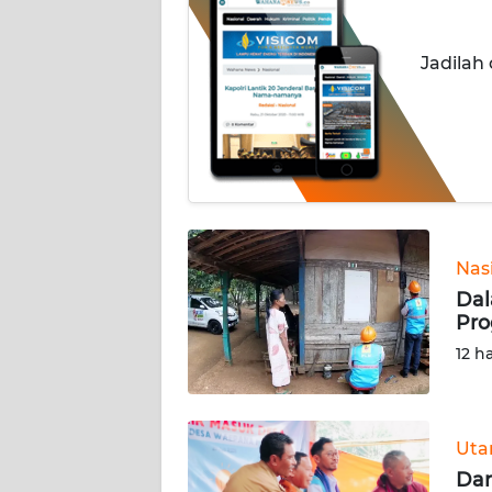
HUKRIM
Jadilah
PERISTIWA
Informasi
INDEKS
BERITA
KONTAK
Nas
KAMI
Dal
Pro
INFO
12 h
IKLAN
TENTANG
KAMI
Ut
Dar