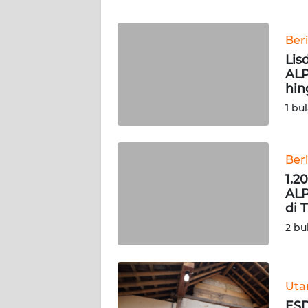
WN
Ber
JABAR
Lis
ALP
WN
hin
BANTEN
1 bu
WN
NTT
Ber
1.2
WN
ALP
KEPRI
di 
2 bu
WN
PAPUA
WN
Ut
PAPUA
ESD