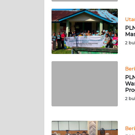
WN
Ut
KALTENG
PLN
Mas
WN
2 bu
KALTARA
WN
KALSEL
Ber
PLN
WN
War
KALTIM
Pro
2 bu
WN
SULSEL
WN
Ber
GORONTALO