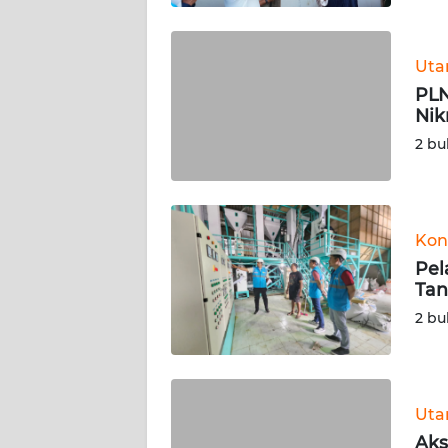
SULTENG
WN
Ut
SULBAR
PLN
Nik
WN
2 bu
BABEL
WN
SUMBAR
Kon
Pel
WN
Tan
SUMSEL
2 bu
WN
BENGKULU
Ut
WN
Aks