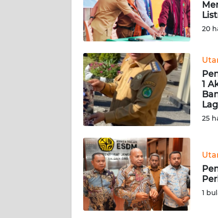
PEDOMAN
Men
MEDIA
Lis
SIBER
20 h
REDAKSI
Ut
Pen
KARIR
1 A
Ban
DISCLAIMER
Lag
25 h
Wahana
News
Regional
Ut
Pem
WN
Per
SUMUT
1 bu
WN
JAKARTA