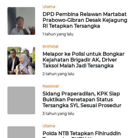
Utama
PEDOMAN
DPD Pembina Relawan Martabat
MEDIA
Prabowo-Gibran Desak Kejagung
SIBER
RI Tetapkan Tersangka
1 tahun yang lalu
REDAKSI
Kriminal
Melapor ke Polisi untuk Bongkar
KARIR
Kejahatan Brigadir AK, Driver
Taksol Malah Jadi Tersangka
DISCLAIMER
2 tahun yang lalu
Nasional
Wahana
News
Sidang Praperadilan, KPK Siap
Regional
Buktikan Penetapan Status
Tersangka SYL Sesuai Prosedur
3 tahun yang lalu
WN
SUMUT
Utama
Polda NTB Tetapkan Fihiruddin