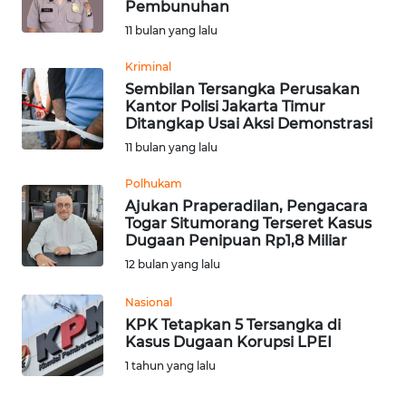
Pembunuhan
HUKRIM
11 bulan yang lalu
Kriminal
PERISTIWA
Sembilan Tersangka Perusakan
Kantor Polisi Jakarta Timur
Ditangkap Usai Aksi Demonstrasi
Informasi
11 bulan yang lalu
INDEKS
BERITA
Polhukam
Ajukan Praperadilan, Pengacara
Togar Situmorang Terseret Kasus
KONTAK
Dugaan Penipuan Rp1,8 Miliar
KAMI
12 bulan yang lalu
INFO
Nasional
IKLAN
KPK Tetapkan 5 Tersangka di
Kasus Dugaan Korupsi LPEI
TENTANG
1 tahun yang lalu
KAMI