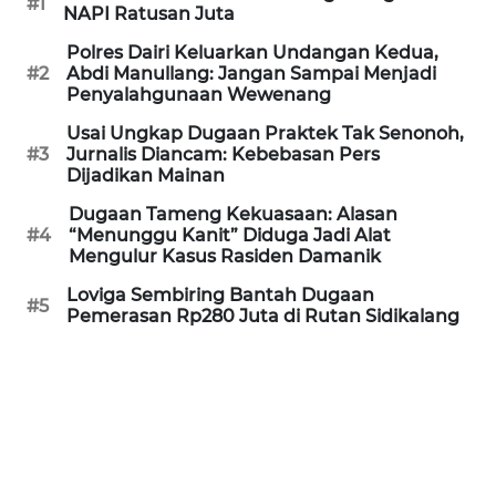
#1
NAPI Ratusan Juta
WN
SULTENG
Polres Dairi Keluarkan Undangan Kedua,
#2
Abdi Manullang: Jangan Sampai Menjadi
Penyalahgunaan Wewenang
WN
SULBAR
Usai Ungkap Dugaan Praktek Tak Senonoh,
#3
Jurnalis Diancam: Kebebasan Pers
Dijadikan Mainan
WN
BABEL
Dugaan Tameng Kekuasaan: Alasan
#4
“Menunggu Kanit” Diduga Jadi Alat
Mengulur Kasus Rasiden Damanik
WN
SUMBAR
Loviga Sembiring Bantah Dugaan
#5
Pemerasan Rp280 Juta di Rutan Sidikalang
WN
SUMSEL
WN
BENGKULU