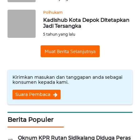
PAPUA
BARAT
Polhukam
Kadishub Kota Depok Ditetapkan
Jadi Tersangka
WN
5 tahun yang lalu
RIAU
Muat Berita Selanjutnya
WN
SERAMBI
WN
Kirimkan masukan dan tanggapan anda sebagai
JAMBI
konsumen kepada kami.
Suara Pembaca
WN
SULTRA
Berita Populer
WN
NTB
Oknum KPR Rutan Sidikalang Diduga Peras