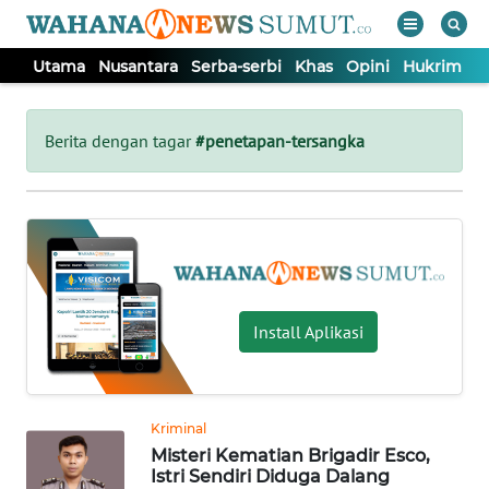
Utama
Nusantara
Serba-serbi
Khas
Opini
Hukrim
P
WAHANA
Tutup
TV
Berita dengan tagar
#penetapan-tersangka
UTAMA
NUSANTARA
SERBA-
Install Aplikasi
SERBI
KHAS
Kriminal
Misteri Kematian Brigadir Esco,
OPINI
Istri Sendiri Diduga Dalang