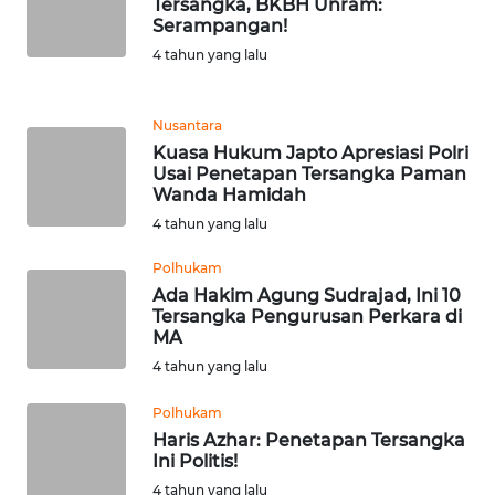
WN
Tersangka, BKBH Unram:
JAKARTA
Serampangan!
4 tahun yang lalu
WN
JABAR
Nusantara
Kuasa Hukum Japto Apresiasi Polri
WN
Usai Penetapan Tersangka Paman
BANTEN
Wanda Hamidah
4 tahun yang lalu
WN
NTT
Polhukam
Ada Hakim Agung Sudrajad, Ini 10
Tersangka Pengurusan Perkara di
WN
MA
KEPRI
4 tahun yang lalu
WN
Polhukam
PAPUA
Haris Azhar: Penetapan Tersangka
Ini Politis!
WN
4 tahun yang lalu