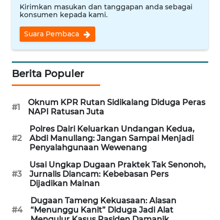
WN
Kirimkan masukan dan tanggapan anda sebagai
BINJAI
konsumen kepada kami.
Suara Pembaca
WN
CIREBON
Berita Populer
WN
INDRAMAYU
Oknum KPR Rutan Sidikalang Diduga Peras
#1
WN
NAPI Ratusan Juta
KUNINGAN
Polres Dairi Keluarkan Undangan Kedua,
#2
Abdi Manullang: Jangan Sampai Menjadi
WN
Penyalahgunaan Wewenang
MAJALENGKA
Usai Ungkap Dugaan Praktek Tak Senonoh,
#3
Jurnalis Diancam: Kebebasan Pers
WN
Dijadikan Mainan
SUBANG
Dugaan Tameng Kekuasaan: Alasan
#4
“Menunggu Kanit” Diduga Jadi Alat
WN
Mengulur Kasus Rasiden Damanik