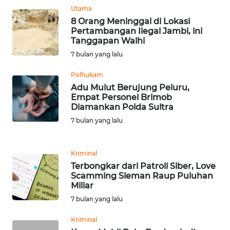
Utama
WN
KARAWANG
8 Orang Meninggal di Lokasi
Pertambangan Ilegal Jambi, ini
Tanggapan Walhi
WN
7 bulan yang lalu
BEKASI
Polhukam
WN
Adu Mulut Berujung Peluru,
BOGOR
Empat Personel Brimob
Diamankan Polda Sultra
7 bulan yang lalu
WN
DEPOK
Kriminal
WN
Terbongkar dari Patroli Siber, Love
TAPANULI
Scamming Sleman Raup Puluhan
UTARA
Miliar
7 bulan yang lalu
WN
Kriminal
SAMOSIR