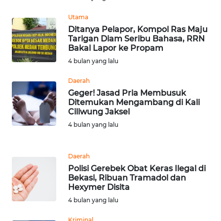
WN
SULTENG
Utama
Ditanya Pelapor, Kompol Ras Maju
Tarigan Diam Seribu Bahasa, RRN
WN
Bakal Lapor ke Propam
SULBAR
4 bulan yang lalu
WN
Daerah
BABEL
Geger! Jasad Pria Membusuk
Ditemukan Mengambang di Kali
Ciliwung Jaksel
WN
4 bulan yang lalu
SUMBAR
WN
Daerah
SUMSEL
Polisi Gerebek Obat Keras Ilegal di
Bekasi, Ribuan Tramadol dan
Hexymer Disita
WN
BENGKULU
4 bulan yang lalu
Kriminal