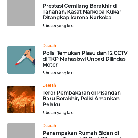
WN
Prestasi Gemilang Berakhir di
JAKARTA
Tahanan, Kasat Narkoba Kukar
Ditangkap karena Narkoba
WN
3 bulan yang lalu
JABAR
WN
Daerah
BANTEN
Polisi Temukan Pisau dan 12 CCTV
di TKP Mahasiswi Unpad Dilindas
Motor
WN
3 bulan yang lalu
NTT
Daerah
WN
Teror Pembakaran di Pisangan
KEPRI
Baru Berakhir, Polisi Amankan
Pelaku
3 bulan yang lalu
WN
PAPUA
Daerah
Penampakan Rumah Bidan di
WN