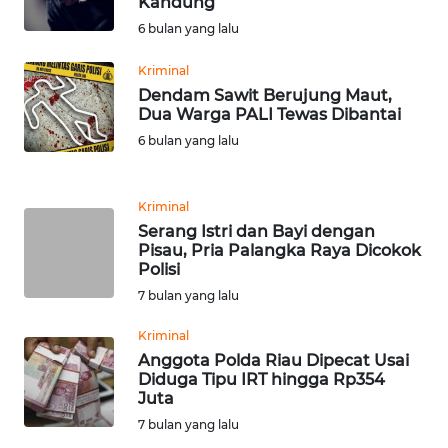
Kandung
SIMALUNGUN
6 bulan yang lalu
WN
Kriminal
LABUHANBATU
Dendam Sawit Berujung Maut,
Dua Warga PALI Tewas Dibantai
WN
6 bulan yang lalu
TAPANULI
TENGAH
Kriminal
WN DELI
Serang Istri dan Bayi dengan
SERDANG
Pisau, Pria Palangka Raya Dicokok
Polisi
7 bulan yang lalu
WN
TEBING
Kriminal
TINGGI
Anggota Polda Riau Dipecat Usai
Diduga Tipu IRT hingga Rp354
WN
Juta
PAKPAK
7 bulan yang lalu