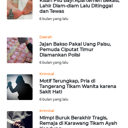
Kisah Pilu Bayi Apartemen Bekasi,
WN
Lahir Diam-diam Lalu Ditinggal
NIAS
dan Tewas
6 bulan yang lalu
WN
LANGKAT
Daerah
Jajan Bakso Pakai Uang Palsu,
WN
Pemuda Ciputat Timur
TAPANULI
Diamankan Polisi
SELATAN
6 bulan yang lalu
Kriminal
WN
TANJUNG
Motif Terungkap, Pria di
Tangerang Tikam Wanita karena
LESUNG
Sakit Hati
6 bulan yang lalu
WN
KARO
Kriminal
Mimpi Buruk Berakhir Tragis,
WN
Remaja di Karawang Tikam Ayah