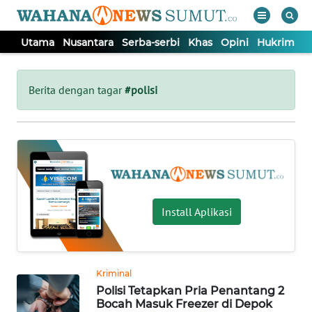
Utama
Nusantara
Serba-serbi
Khas
Opini
Hukrim
P
WAHANA
Tutup
TV
Berita dengan tagar
#polisi
UTAMA
NUSANTARA
SERBA-
Install Aplikasi
SERBI
KHAS
Kriminal
Polisi Tetapkan Pria Penantang 2
OPINI
Bocah Masuk Freezer di Depok