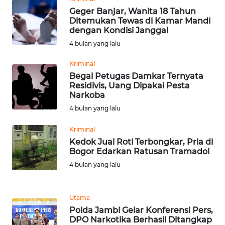
WN
Geger Banjar, Wanita 18 Tahun
LAMPUNG
Ditemukan Tewas di Kamar Mandi
dengan Kondisi Janggal
WN
4 bulan yang lalu
JATENG
Kriminal
Begal Petugas Damkar Ternyata
WN
Residivis, Uang Dipakai Pesta
NUSANTARA
Narkoba
4 bulan yang lalu
WN
JOGJA
Kriminal
Kedok Jual Roti Terbongkar, Pria di
Bogor Edarkan Ratusan Tramadol
WN
JATIM
4 bulan yang lalu
WN
Utama
BALI
Polda Jambi Gelar Konferensi Pers,
DPO Narkotika Berhasil Ditangkap