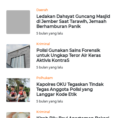
WN
GORONTALO
Daerah
Ledakan Dahsyat Guncang Masjid
WN
di Jember Saat Tarawih, Jemaah
SULUT
Berhamburan Panik
5 bulan yang lalu
WN
Kriminal
MALUKU
Polisi Gunakan Sains Forensik
untuk Ungkap Teror Air Keras
WN
Aktivis KontraS
MALUT
5 bulan yang lalu
WN
Polhukam
DAIRI
Kapolres OKU Tegaskan Tindak
Tegas Anggota Polisi yang
Langgar Kode Etik
WN
5 bulan yang lalu
DANAU
TOBA
Kriminal