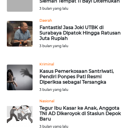
Sleman Tempat 11 Bayi Ditemukan
PAPUA
3 bulan yang lalu
BARAT
Daerah
WN
Fantastis! Jasa Joki UTBK di
RIAU
Surabaya Dipatok Hingga Ratusan
Juta Rupiah
3 bulan yang lalu
WN
SERAMBI
Kriminal
WN
Kasus Pemerkosaan Santriwati,
JAMBI
Pendiri Ponpes Pati Resmi
Diperiksa sebagai Tersangka
WN
3 bulan yang lalu
SULTRA
Nasional
Tegur Ibu Kasar ke Anak, Anggota
WN
TNI AD Dikeroyok di Stasiun Depok
NTB
Baru
3 bulan yang lalu