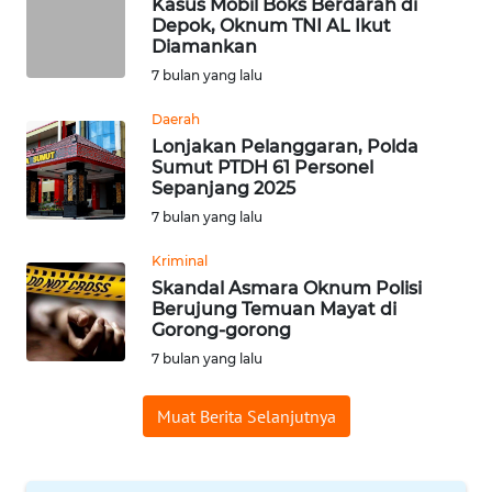
Kasus Mobil Boks Berdarah di
Depok, Oknum TNI AL Ikut
WN
Diamankan
PADANG
7 bulan yang lalu
LAWAS
Daerah
WN
Lonjakan Pelanggaran, Polda
Sumut PTDH 61 Personel
SUMEDANG
Sepanjang 2025
7 bulan yang lalu
WN
CIANJUR
Kriminal
Skandal Asmara Oknum Polisi
WN
Berujung Temuan Mayat di
Gorong-gorong
KEPULAUAN
SERIBU
7 bulan yang lalu
WN
Muat Berita Selanjutnya
TANGERANG