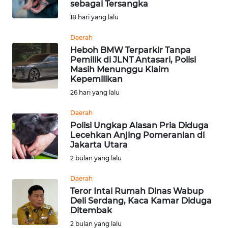
sebagai Tersangka
HUKRIM
18 hari yang lalu
Daerah
PERISTIWA
Heboh BMW Terparkir Tanpa
Pemilik di JLNT Antasari, Polisi
Masih Menunggu Klaim
Informasi
Kepemilikan
INDEKS
26 hari yang lalu
BERITA
Daerah
Polisi Ungkap Alasan Pria Diduga
KONTAK
Lecehkan Anjing Pomeranian di
KAMI
Jakarta Utara
2 bulan yang lalu
INFO
IKLAN
Daerah
Teror Intai Rumah Dinas Wabup
Deli Serdang, Kaca Kamar Diduga
TENTANG
Ditembak
KAMI
2 bulan yang lalu