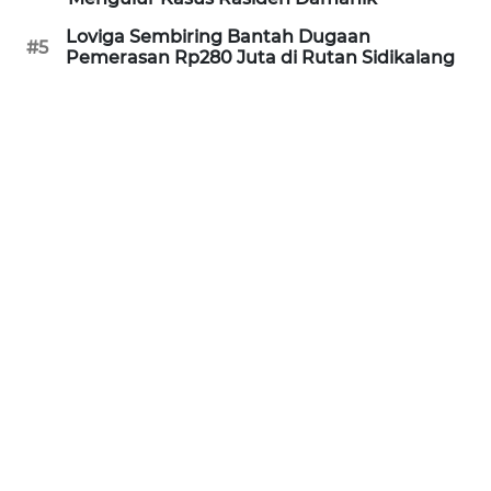
SUKABUMI
Loviga Sembiring Bantah Dugaan
#5
Pemerasan Rp280 Juta di Rutan Sidikalang
WN
PURWAKARTA
WN
PRIANGAN
TIMUR
WN
SEMARANG
WN
SOLO
WN
BOROBUDUR