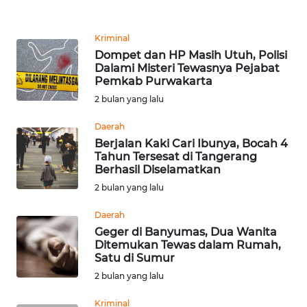
PEDOMAN
MEDIA
Kriminal
SIBER
Dompet dan HP Masih Utuh, Polisi
Dalami Misteri Tewasnya Pejabat
Pemkab Purwakarta
REDAKSI
2 bulan yang lalu
KARIR
Daerah
Berjalan Kaki Cari Ibunya, Bocah 4
Tahun Tersesat di Tangerang
DISCLAIMER
Berhasil Diselamatkan
2 bulan yang lalu
Wahana
News
Daerah
Regional
Geger di Banyumas, Dua Wanita
Ditemukan Tewas dalam Rumah,
WN
Satu di Sumur
SUMUT
2 bulan yang lalu
Kriminal