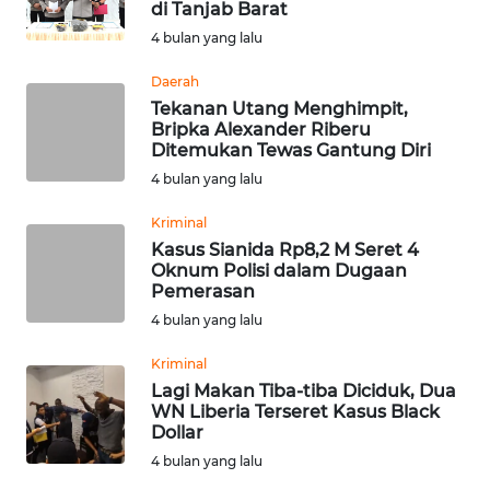
WN
di Tanjab Barat
KALBAR
4 bulan yang lalu
Daerah
WN
Tekanan Utang Menghimpit,
KALTENG
Bripka Alexander Riberu
Ditemukan Tewas Gantung Diri
WN
4 bulan yang lalu
KALTARA
Kriminal
WN
Kasus Sianida Rp8,2 M Seret 4
Oknum Polisi dalam Dugaan
KALSEL
Pemerasan
4 bulan yang lalu
WN
KALTIM
Kriminal
Lagi Makan Tiba-tiba Diciduk, Dua
WN
WN Liberia Terseret Kasus Black
Dollar
SULSEL
4 bulan yang lalu