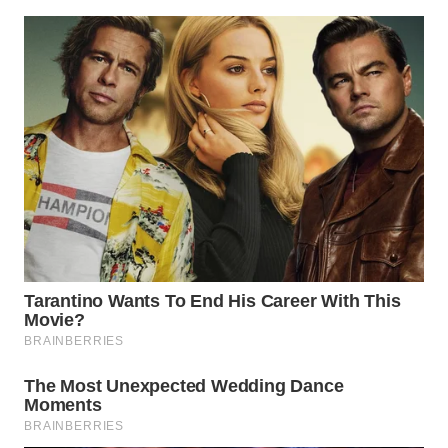
WN
LABUANBAJO
WN
BORNEO
Wahana
Media
Group
WAHANA
NEWS
WAHANA
TANI
WAHANA
ADVOKAT