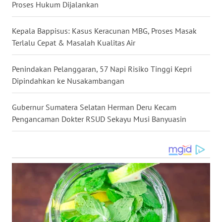
Proses Hukum Dijalankan
WN
LAMPUNG
Kepala Bappisus: Kasus Keracunan MBG, Proses Masak
WN
Terlalu Cepat & Masalah Kualitas Air
JATENG
Penindakan Pelanggaran, 57 Napi Risiko Tinggi Kepri
WN
Dipindahkan ke Nusakambangan
NUSANTARA
Gubernur Sumatera Selatan Herman Deru Kecam
WN
Pengancaman Dokter RSUD Sekayu Musi Banyuasin
JOGJA
WN
JATIM
WN
BALI