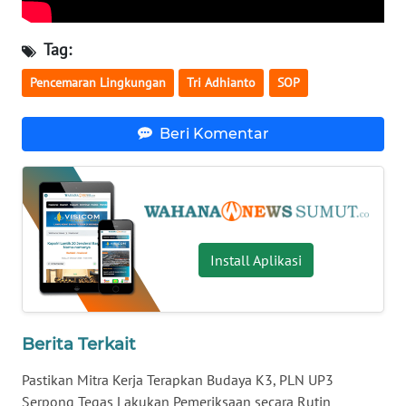
PAPUA
BARAT
Tag:
WN
Pencemaran Lingkungan
Tri Adhianto
SOP
RIAU
Beri Komentar
WN
SERAMBI
WN
JAMBI
Install Aplikasi
WN
SULTRA
Berita Terkait
WN
NTB
Pastikan Mitra Kerja Terapkan Budaya K3, PLN UP3
Serpong Tegas Lakukan Pemeriksaan secara Rutin