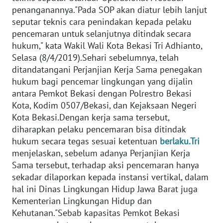
penanganannya."Pada SOP akan diatur lebih lanjut
PEDOMAN
seputar teknis cara penindakan kepada pelaku
MEDIA
pencemaran untuk selanjutnya ditindak secara
SIBER
hukum," kata Wakil Wali Kota Bekasi Tri Adhianto,
Selasa (8/4/2019).Sehari sebelumnya, telah
REDAKSI
ditandatangani Perjanjian Kerja Sama penegakan
hukum bagi pencemar lingkungan yang dijalin
KARIR
antara Pemkot Bekasi dengan Polrestro Bekasi
Kota, Kodim 0507/Bekasi, dan Kejaksaan Negeri
DISCLAIMER
Kota Bekasi.Dengan kerja sama tersebut,
diharapkan pelaku pencemaran bisa ditindak
hukum secara tegas sesuai ketentuan
berlaku.Tri
Wahana
News
menjelaskan, sebelum adanya Perjanjian Kerja
Regional
Sama tersebut, terhadap aksi pencemaran hanya
sekadar dilaporkan kepada instansi vertikal, dalam
WN
hal ini Dinas Lingkungan Hidup Jawa Barat juga
SUMUT
Kementerian Lingkungan Hidup dan
Kehutanan."Sebab kapasitas Pemkot Bekasi