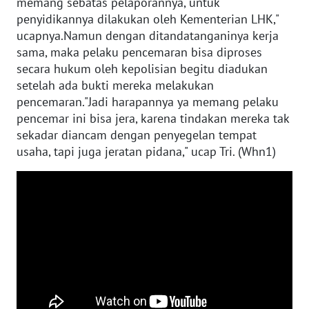
WN
memang sebatas pelaporannya, untuk
JAKARTA
penyidikannya dilakukan oleh Kementerian LHK,"
ucapnya.Namun dengan ditandatanganinya kerja
sama, maka pelaku pencemaran bisa diproses
WN
JABAR
secara hukum oleh kepolisian begitu diadukan
setelah ada bukti mereka melakukan
pencemaran."Jadi harapannya ya memang pelaku
WN
BANTEN
pencemar ini bisa jera, karena tindakan mereka tak
sekadar diancam dengan penyegelan tempat
usaha, tapi juga jeratan pidana," ucap Tri. (Whn1)
WN
NTT
WN
KEPRI
WN
PAPUA
WN