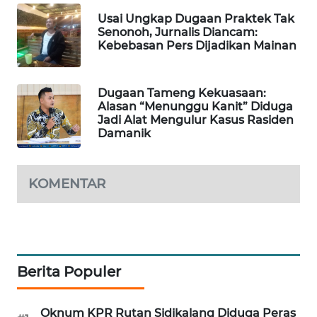
MASYARAKAT
Usai Ungkap Dugaan Praktek Tak
KELISTRIKAN
Senonoh, Jurnalis Diancam:
Kebebasan Pers Dijadikan Mainan
WALINKI
ID
Dugaan Tameng Kekuasaan:
Alasan “Menunggu Kanit” Diduga
MAWAKA
Jadi Alat Mengulur Kasus Rasiden
ID
Damanik
MARTABAT
KOMENTAR
NET
PLN
WATCH
Berita Populer
MKLI
LPKKI
Oknum KPR Rutan Sidikalang Diduga Peras