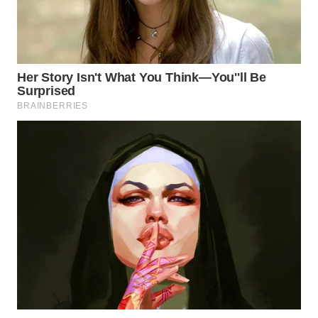
WN
KARAWANG
WN
BEKASI
WN
BOGOR
WN
DEPOK
WN
TAPANULI
UTARA
WN
SAMOSIR