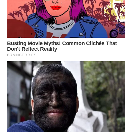
SUKABUMI
WN
PURWAKARTA
WN
PRIANGAN
TIMUR
WN
SEMARANG
WN
SOLO
WN
BOROBUDUR