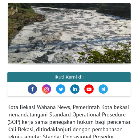
HUKRIM
PERISTIWA
Informasi
INDEKS
BERITA
Ikuti Kami di:
KONTAK
KAMI
INFO
Kota Bekasi Wahana News, Pemerintah Kota bekasi
IKLAN
menandatangani Standard Operational Prosedure
(SOP) kerja sama penegakan hukum bagi pencemar
TENTANG
Kali Bekasi, ditindaklanjuti dengan pembahasan
KAMI
teknis seputar Standar Operasional Prosedur