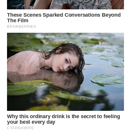
WN
GORONTALO
WN
SULUT
WN
MALUKU
WN
MALUT
WN
DAIRI
WN
DANAU
TOBA