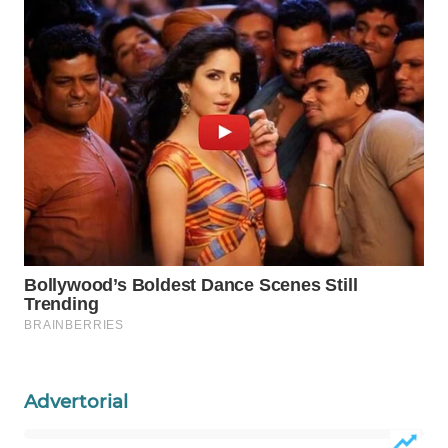
WAHANA
INFRASTRUKTUR
WAHANA
KONSUMEN
WAHANA
LISTRIK
WAHANA
TRAVEL
WAHANA
TV
WAHANANEWS
Advertorial
ID