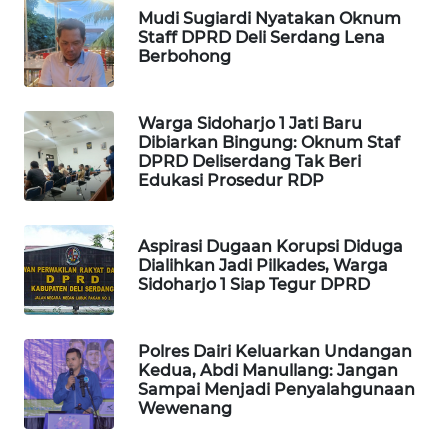
WAHANA
Mudi Sugiardi Nyatakan Oknum
OTOMOTIF
Staff DPRD Deli Serdang Lena
Berbohong
WAHANA
HEALTH
Warga Sidoharjo 1 Jati Baru
Dibiarkan Bingung: Oknum Staf
WAHANA
DPRD Deliserdang Tak Beri
DESA
Edukasi Prosedur RDP
WISATA
Aspirasi Dugaan Korupsi Diduga
LAPAK
Dialihkan Jadi Pilkades, Warga
WAHANA
Sidoharjo 1 Siap Tegur DPRD
Wahana
Network
Polres Dairi Keluarkan Undangan
Kedua, Abdi Manullang: Jangan
Sampai Menjadi Penyalahgunaan
KONSUMEN
Wewenang
LISTRIK