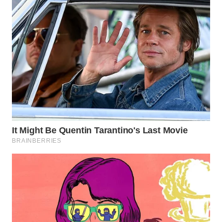
WN
BINJAI
WN
CIREBON
WN
INDRAMAYU
WN
KUNINGAN
WN
MAJALENGKA
WN
SUBANG
WN