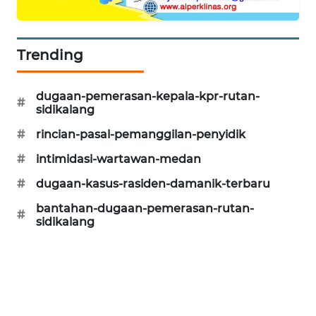
SITUNGIR
NEWS
Trending
SIDIKALANG
NEWS
dugaan-pemerasan-kepala-kpr-rutan-
#
sidikalang
SIBARAGAS
NEWS
#
rincian-pasal-pemanggilan-penyidik
#
intimidasi-wartawan-medan
METRO
SIANTAR
#
dugaan-kasus-rasiden-damanik-terbaru
NEWS
bantahan-dugaan-pemerasan-rutan-
#
sidikalang
METRO
MEDAN
NEWS
METRO
JAKARTA