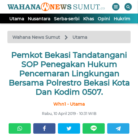
Utama
Nusantara
Serba-serbi
Khas
Opini
Hukrim
P
WAHANA
Tutup
TV
Wahana News Sumut
Utama
UTAMA
Pemkot Bekasi Tandatangani
SOP Penegakan Hukum
NUSANTARA
Pencemaran Lingkungan
Bersama Polrestro Bekasi Kota
SERBA-
Dan Kodim 0507.
SERBI
Whn1 - Utama
KHAS
Rabu, 10 April 2019 - 10:31 WIB
OPINI