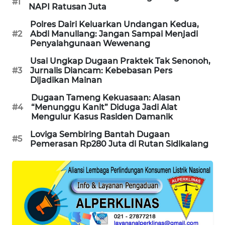
#1
NAPI Ratusan Juta
LKKI
Polres Dairi Keluarkan Undangan Kedua,
#2
Abdi Manullang: Jangan Sampai Menjadi
Penyalahgunaan Wewenang
KOPEKLIN
Usai Ungkap Dugaan Praktek Tak Senonoh,
#3
Jurnalis Diancam: Kebebasan Pers
PORTAL
Dijadikan Mainan
KONSUMEN
Dugaan Tameng Kekuasaan: Alasan
#4
“Menunggu Kanit” Diduga Jadi Alat
FORWAMKI
Mengulur Kasus Rasiden Damanik
Loviga Sembiring Bantah Dugaan
#5
ALPERKLINAS
Pemerasan Rp280 Juta di Rutan Sidikalang
FORJASIDA
TAMBANG
NEWS