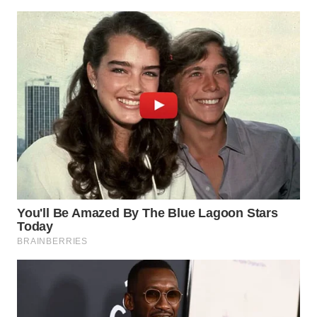
WN
NIAS
WN
LANGKAT
WN
TAPANULI
SELATAN
WN
TANJUNG
LESUNG
WN
KARO
WN