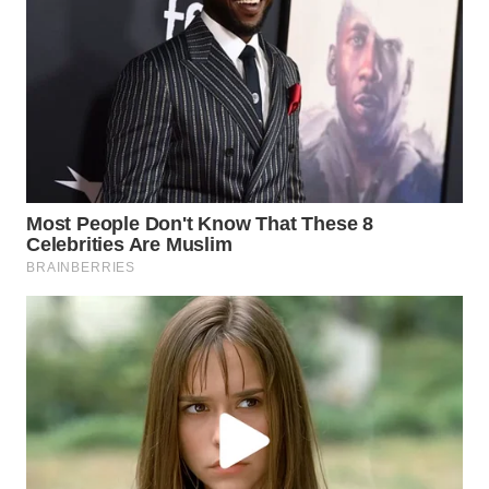
SIMALUNGUN
WN
LABUHANBATU
WN
TAPANULI
TENGAH
WN DELI
SERDANG
WN
TEBING
TINGGI
WN
PAKPAK