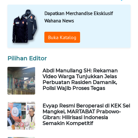
WAHANANEWS
CO ID
Dapatkan Merchandise Eksklusif
Wahana News
WAHANANEWS
NET
Buka Katalog
WAHANA
SPORT
Pilihan Editor
Abdi Manullang SH: Rekaman
WAHANA
Video Warga Tunjukkan Jelas
UMKM
Perbuatan Rasiden Damanik,
Polisi Wajib Proses Tegas
WAHANA
SELEB
Evyap Resmi Beroperasi di KEK Sei
Mangkei, MARTABAT Prabowo-
WAHANA
Gibran: Hilirisasi Indonesia
Semakin Kompetitif
PERSONA