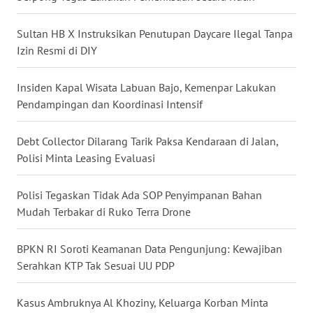
WN
SULTENG
Sultan HB X Instruksikan Penutupan Daycare Ilegal Tanpa
Izin Resmi di DIY
WN
SULBAR
Insiden Kapal Wisata Labuan Bajo, Kemenpar Lakukan
Pendampingan dan Koordinasi Intensif
WN
BABEL
Debt Collector Dilarang Tarik Paksa Kendaraan di Jalan,
Polisi Minta Leasing Evaluasi
WN
SUMBAR
Polisi Tegaskan Tidak Ada SOP Penyimpanan Bahan
Mudah Terbakar di Ruko Terra Drone
WN
SUMSEL
BPKN RI Soroti Keamanan Data Pengunjung: Kewajiban
Serahkan KTP Tak Sesuai UU PDP
WN
BENGKULU
Kasus Ambruknya Al Khoziny, Keluarga Korban Minta