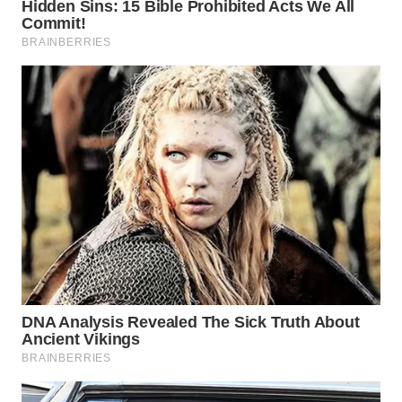
WN
PADANG
LAWAS
WN
SUMEDANG
WN
CIANJUR
WN
KEPULAUAN
SERIBU
WN
TANGERANG