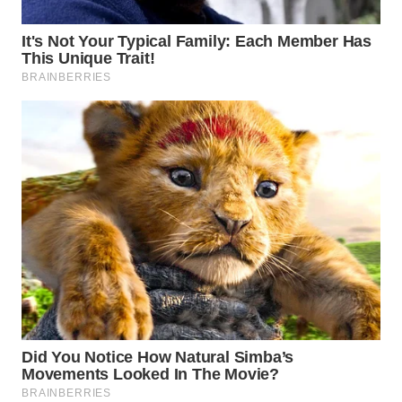
WN
MADURA
WN
SURABAYA
WN
NATUNA
WN
BINTAN
WN
MANDALIKA
WN
LIKUPANG