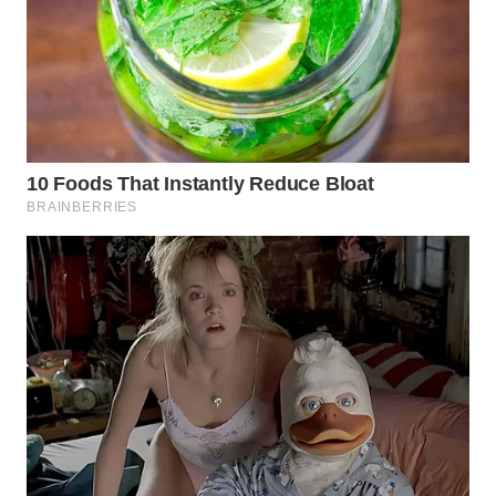
WN
KALBAR
WN
KALTENG
WN
KALTARA
WN
KALSEL
WN
KALTIM
WN
SULSEL