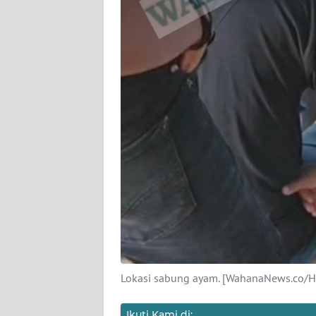
WN
JABAR
WN
BANTEN
WN
NTT
WN
KEPRI
WN
PAPUA
Lokasi sabung ayam. [WahanaNews.co/H
WN
PAPUA
Ikuti Kami di: