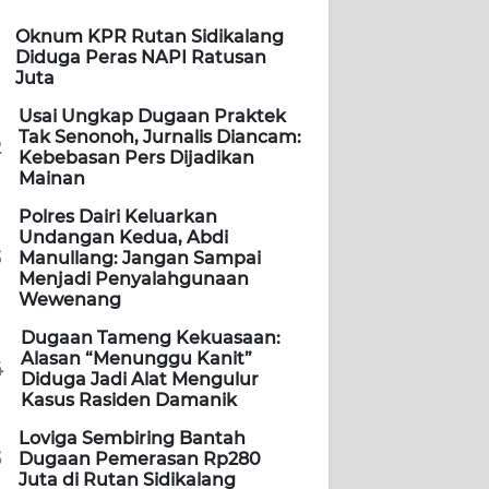
Oknum KPR Rutan Sidikalang
Diduga Peras NAPI Ratusan
Juta
Usai Ungkap Dugaan Praktek
Tak Senonoh, Jurnalis Diancam:
2
Kebebasan Pers Dijadikan
Mainan
Polres Dairi Keluarkan
Undangan Kedua, Abdi
3
Manullang: Jangan Sampai
Menjadi Penyalahgunaan
Wewenang
Dugaan Tameng Kekuasaan:
Alasan “Menunggu Kanit”
4
Diduga Jadi Alat Mengulur
Kasus Rasiden Damanik
Loviga Sembiring Bantah
5
Dugaan Pemerasan Rp280
Juta di Rutan Sidikalang