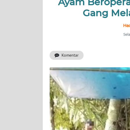
Ayam Beropera
HUKRIM
Gang Mel
PERISTIWA
Had
Informasi
Sela
INDEKS
BERITA
Komentar
KONTAK
KAMI
INFO
IKLAN
TENTANG
KAMI