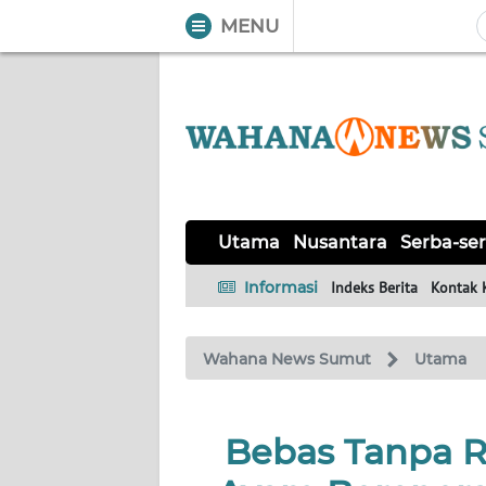
MENU
WAHANA
Tutup
TV
UTAMA
NUSANTARA
Utama
Nusantara
Serba-ser
SERBA-
Informasi
Indeks Berita
Kontak 
SERBI
Wahana News Sumut
Utama
KHAS
OPINI
Bebas Tanpa R