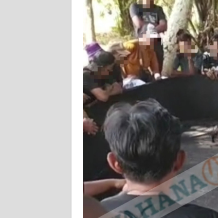
PEDOMAN
MEDIA
SIBER
REDAKSI
KARIR
DISCLAIMER
Wahana
News
Regional
WN
SUMUT
WN
JAKARTA