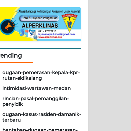
rending
dugaan-pemerasan-kepala-kpr-
rutan-sidikalang
intimidasi-wartawan-medan
rincian-pasal-pemanggilan-
penyidik
dugaan-kasus-rasiden-damanik-
terbaru
bantahan-dugaan-pemerasan-