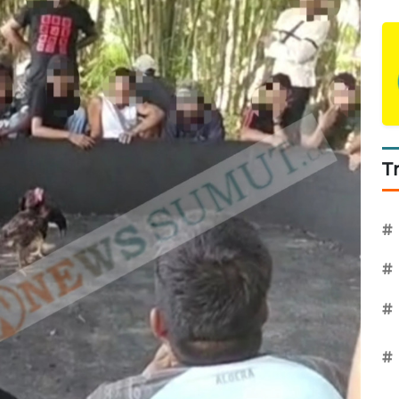
T
#
#
#
#