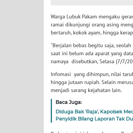
LAMPUNG
Warga Lubuk Pakam mengaku geram 
WN
JATENG
ramai dikunjungi orang asing meng
bertaruh, kokok ayam, hingga kera
WN
NUSANTARA
"Berjalan bebas begitu saja, seol
saat ini belum ada aparat yang dat
WN
namaya disebutkan, Selasa (7/7/20
JOGJA
Infomasi yang dihimpun, nilai taru
hingga jutaan rupiah. Selain merusa
WN
JATIM
menjadi sarang kejahatan lain.
Baca Juga:
WN
BALI
Diduga Bak 'Raja', Kapolsek M
Penyidik Bilang Laporan Tak D
WN
KALBAR