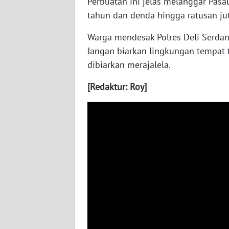
Perbuatan ini jelas melanggar Pas
tahun dan denda hingga ratusan jut
WN
Warga mendesak Polres Deli Serdang
KALTENG
Jangan biarkan lingkungan tempat 
dibiarkan merajalela.
WN
KALTARA
[Redaktur: Roy]
WN
KALSEL
WN
KALTIM
WN
SULSEL
WN
GORONTALO