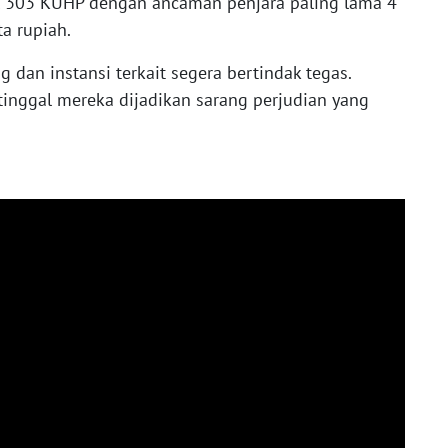
al 303 KUHP dengan ancaman penjara paling lama 4
a rupiah.
 dan instansi terkait segera bertindak tegas.
tinggal mereka dijadikan sarang perjudian yang