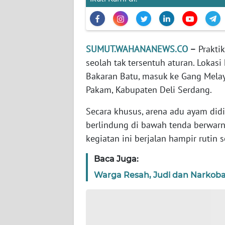
BARAT
WN
RIAU
SUMUT.WAHANANEWS.CO
–
Praktik
seolah tak tersentuh aturan. Lokasi
WN
Bakaran Batu, masuk ke Gang Melayu
SERAMBI
Pakam, Kabupaten Deli Serdang.
WN
Secara khusus, arena adu ayam did
JAMBI
berlindung di bawah tenda berwarna
kegiatan ini berjalan hampir rutin s
WN
SULTRA
Baca Juga:
Warga Resah, Judi dan Narkoba
WN
NTB
WN