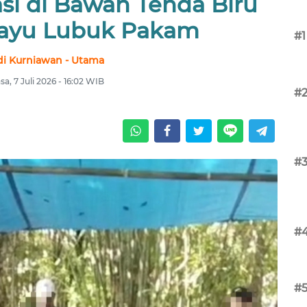
si di Bawah Tenda Biru
ayu Lubuk Pakam
#1
i Kurniawan - Utama
sa, 7 Juli 2026 - 16:02 WIB
#
#
#
#