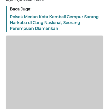
WN
JAKARTA
Baca Juga:
Polsek Medan Kota Kembali Gempur Sarang
WN
Narkoba di Gang Nasional, Seorang
JABAR
Perempuan Diamankan
WN
BANTEN
WN
NTT
WN
KEPRI
WN
PAPUA
WN