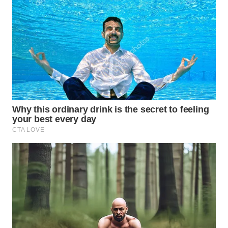
WN
MADURA
WN
SURABAYA
WN
NATUNA
WN
BINTAN
WN
MANDALIKA
WN
LIKUPANG