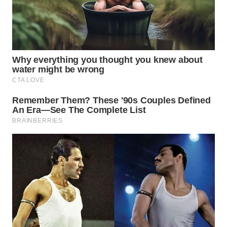
WN
LABUANBAJO
WN
BORNEO
Wahana
Media
Group
WAHANA
NEWS
WAHANA
TANI
WAHANA
ADVOKAT