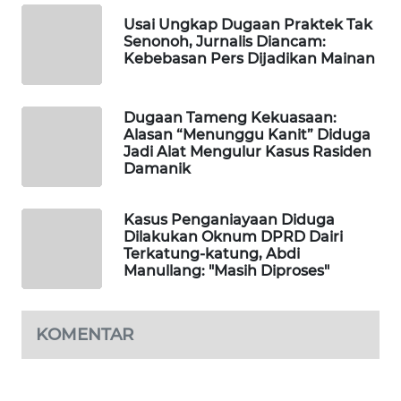
Usai Ungkap Dugaan Praktek Tak
Senonoh, Jurnalis Diancam:
LKKI
Kebebasan Pers Dijadikan Mainan
KOPEKLIN
Dugaan Tameng Kekuasaan:
Alasan “Menunggu Kanit” Diduga
PORTAL
Jadi Alat Mengulur Kasus Rasiden
KONSUMEN
Damanik
FORWAMKI
Kasus Penganiayaan Diduga
Dilakukan Oknum DPRD Dairi
ALPERKLINAS
Terkatung-katung, Abdi
Manullang: "Masih Diproses"
FORJASIDA
KOMENTAR
TAMBANG
NEWS