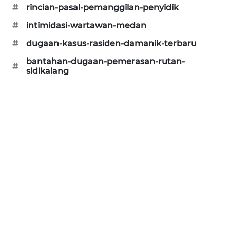
ID
#
rincian-pasal-pemanggilan-penyidik
#
intimidasi-wartawan-medan
ENERGI
#
dugaan-kasus-rasiden-damanik-terbaru
NEWS
bantahan-dugaan-pemerasan-rutan-
#
sidikalang
CILEUNGSI
NEWS
BERKAT
NEWS
BERAMPU
NEWS
ANUGERAH
NEWS
AKHLAK