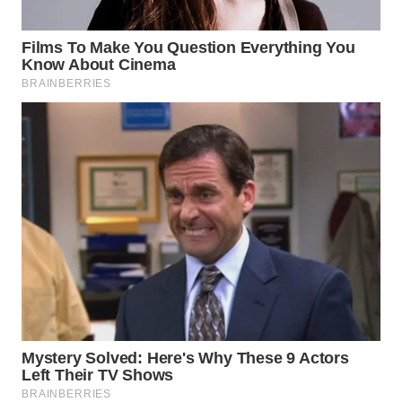
WAHANANEWS
CO ID
WAHANANEWS
NET
WAHANA
SPORT
WAHANA
UMKM
WAHANA
SELEB
WAHANA
PERSONA