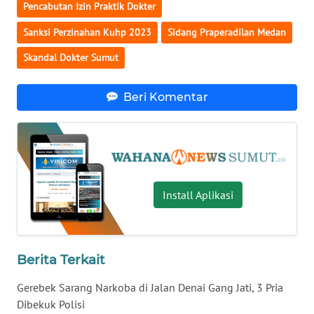
WN
Pencabutan Izin Praktik Dokter
GORONTALO
Sanksi Perzinahan Kuhp 2023
Sidang Praperadilan Medan
WN
Skandal Dokter Sumut
SULUT
Beri Komentar
WN
MALUKU
WN
MALUT
Install Aplikasi
WN
DAIRI
Berita Terkait
WN
DANAU
Gerebek Sarang Narkoba di Jalan Denai Gang Jati, 3 Pria
TOBA
Dibekuk Polisi