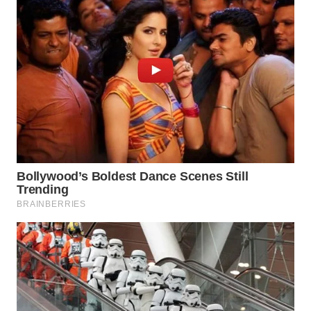
WN
PADANG
LAWAS
WN
SUMEDANG
WN
CIANJUR
WN
KEPULAUAN
SERIBU
WN
TANGERANG