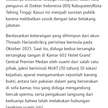
pengurus di Dokter Indonesia (IDI) Kabupaten/Kota
PEDOMAN
Tebing Tinggi. Kasus ini menjadi sorotan publik
MEDIA
SIBER
karena melibatkan sosok dengan latar belakang
jabatan.
REDAKSI
Berdasarkan keterangan yang dihimpun dari akun
Threads Hariandirikcy, peristiwa bermula pada
KARIR
Oktober 2025. Saat itu, diduga kedua tersangka
tertangkap tangan di Kamar 602 Hotel Grand
DISCLAIMER
Central Premier Medan oleh suami dari salah satu
pihak, yakni berinisial NUAT (30 tahun). Di lokasi
Wahana
News
kejadian, aparat mengamankan sejumlah barang
Regional
bukti, antara lain pakaian dalam yang berserakan
di sofa kamar, tisu yang diduga mengandung
WN
bercak sperma, serta pengakuan langsung dari
SUMUT
keduanya bahwa telah melakukan hubungan
layaknya suami istri.