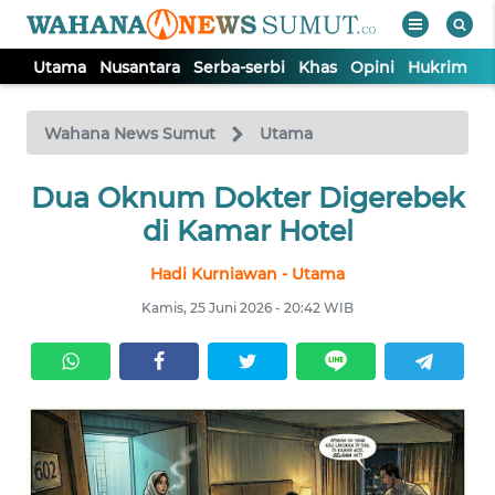
Utama
Nusantara
Serba-serbi
Khas
Opini
Hukrim
P
WAHANA
Tutup
TV
Wahana News Sumut
Utama
UTAMA
Dua Oknum Dokter Digerebek
di Kamar Hotel
NUSANTARA
Hadi Kurniawan - Utama
Kamis, 25 Juni 2026 - 20:42 WIB
SERBA-
SERBI
KHAS
OPINI