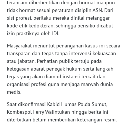
terancam diberhentikan dengan hormat maupun
WN
LAMPUNG
tidak hormat sesuai peraturan disiplin ASN. Dari
sisi profesi, perilaku mereka dinilai melanggar
WN
kode etik kedokteran, sehingga berisiko dicabut
JATENG
izin praktiknya oleh IDI.
WN
Masyarakat menuntut penanganan kasus ini secara
NUSANTARA
transparan dan tegas tanpa intervensi kekuasaan
atau jabatan. Perhatian publik tertuju pada
WN
ketegasan aparat penegak hukum serta langkah
JOGJA
tegas yang akan diambil instansi terkait dan
organisasi profesi guna menjaga marwah dunia
WN
medis.
JATIM
Saat dikonfirmasi Kabid Humas Polda Sumut,
WN
Kombespol Ferry Walintukan hingga berita ini
BALI
diterbitkan belum memberikan keterangan resmi.