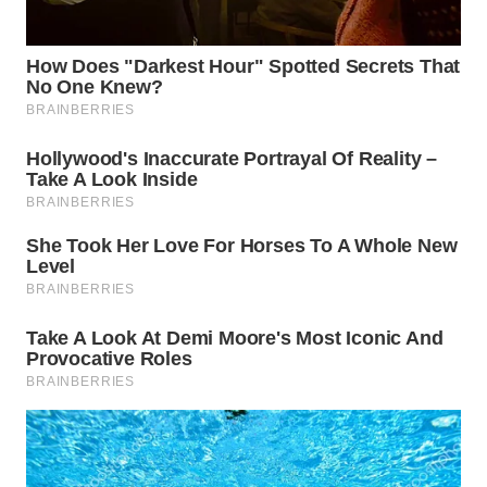
SUKABUMI
WN
PURWAKARTA
WN
PRIANGAN
TIMUR
WN
SEMARANG
WN
SOLO
WN
BOROBUDUR