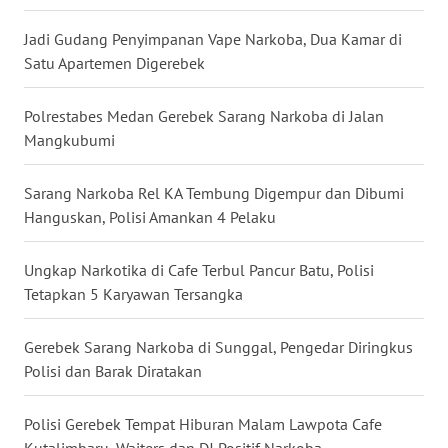
WN
Jadi Gudang Penyimpanan Vape Narkoba, Dua Kamar di
NIAS
Satu Apartemen Digerebek
WN
LANGKAT
Polrestabes Medan Gerebek Sarang Narkoba di Jalan
Mangkubumi
WN
TAPANULI
Sarang Narkoba Rel KA Tembung Digempur dan Dibumi
SELATAN
Hanguskan, Polisi Amankan 4 Pelaku
WN
Ungkap Narkotika di Cafe Terbul Pancur Batu, Polisi
TANJUNG
Tetapkan 5 Karyawan Tersangka
LESUNG
Gerebek Sarang Narkoba di Sunggal, Pengedar Diringkus
WN
Polisi dan Barak Diratakan
KARO
Polisi Gerebek Tempat Hiburan Malam Lawpota Cafe
WN
Kutalimbaru, Waiters dan DJ Positif Narkoba