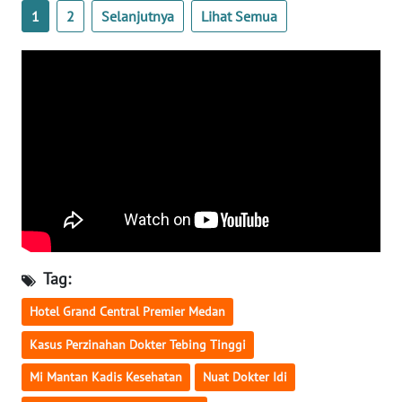
WN
1
2
Selanjutnya
Lihat Semua
KALBAR
WN
KALTENG
WN
KALTARA
WN
KALSEL
WN
Tag:
KALTIM
Hotel Grand Central Premier Medan
WN
Kasus Perzinahan Dokter Tebing Tinggi
SULSEL
Mi Mantan Kadis Kesehatan
Nuat Dokter Idi