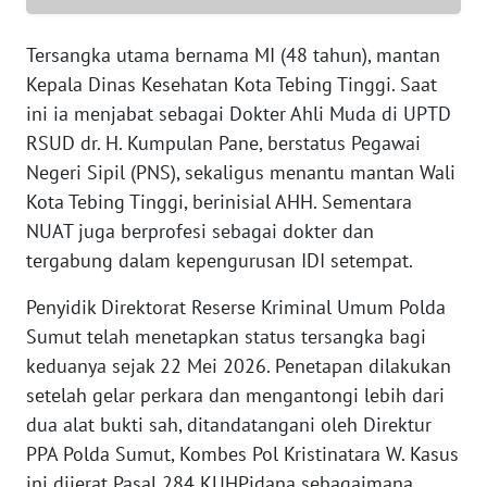
PAPUA
BARAT
Tersangka utama bernama MI (48 tahun), mantan
Kepala Dinas Kesehatan Kota Tebing Tinggi. Saat
WN
ini ia menjabat sebagai Dokter Ahli Muda di UPTD
RIAU
RSUD dr. H. Kumpulan Pane, berstatus Pegawai
Negeri Sipil (PNS), sekaligus menantu mantan Wali
WN
Kota Tebing Tinggi, berinisial AHH. Sementara
SERAMBI
NUAT juga berprofesi sebagai dokter dan
tergabung dalam kepengurusan IDI setempat.
WN
JAMBI
Penyidik Direktorat Reserse Kriminal Umum Polda
Sumut telah menetapkan status tersangka bagi
WN
SULTRA
keduanya sejak 22 Mei 2026. Penetapan dilakukan
setelah gelar perkara dan mengantongi lebih dari
WN
dua alat bukti sah, ditandatangani oleh Direktur
NTB
PPA Polda Sumut, Kombes Pol Kristinatara W. Kasus
ini dijerat Pasal 284 KUHPidana sebagaimana