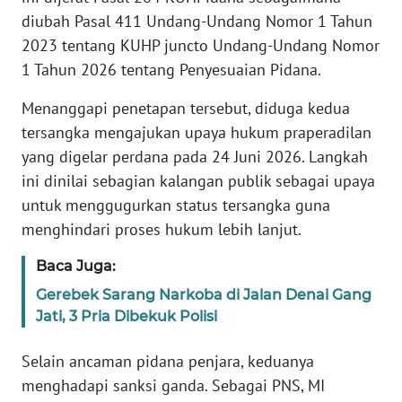
WN
diubah Pasal 411 Undang-Undang Nomor 1 Tahun
SULTENG
2023 tentang KUHP juncto Undang-Undang Nomor
1 Tahun 2026 tentang Penyesuaian Pidana.
WN
SULBAR
Menanggapi penetapan tersebut, diduga kedua
tersangka mengajukan upaya hukum praperadilan
WN
yang digelar perdana pada 24 Juni 2026. Langkah
BABEL
ini dinilai sebagian kalangan publik sebagai upaya
untuk menggugurkan status tersangka guna
WN
menghindari proses hukum lebih lanjut.
SUMBAR
Baca Juga:
WN
Gerebek Sarang Narkoba di Jalan Denai Gang
SUMSEL
Jati, 3 Pria Dibekuk Polisi
WN
Selain ancaman pidana penjara, keduanya
BENGKULU
menghadapi sanksi ganda. Sebagai PNS, MI