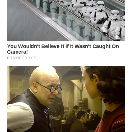
WN
BINJAI
WN
CIREBON
WN
INDRAMAYU
WN
KUNINGAN
WN
MAJALENGKA
WN
SUBANG
WN