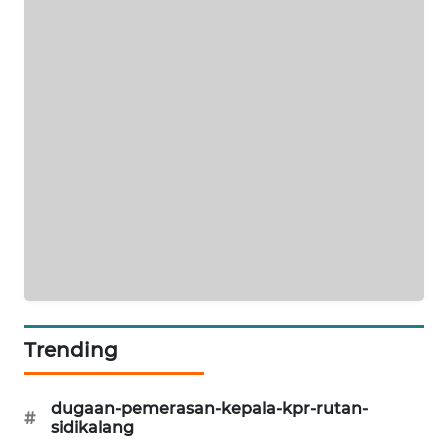
NEWS
KRT
NEWS
KARING
NEWS
JURNAL
MARITIM
HUMBANG
NEWS
Trending
GARONGGANG
NEWS
dugaan-pemerasan-kepala-kpr-rutan-
#
sidikalang
FISUELRI