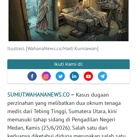
HUKRIM
PERISTIWA
Informasi
Ilustrasi. [WahanaNews.co/Hadi Kurniawan]
INDEKS
BERITA
Ikuti Kami di:
KONTAK
KAMI
SUMUT.WAHANANEWS.CO
–
Kasus dugaan
INFO
perzinahan yang melibatkan dua oknum tenaga
IKLAN
medis dari Tebing Tinggi, Sumatera Utara, kini
memasuki tahap sidang di Pengadilan Negeri
TENTANG
Medan, Kamis (25/6/2026). Salah satu dari
KAMI
keduanya diketahui diduga merupakan salah satu