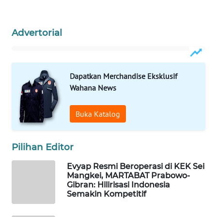
WAHANA
OTOMOTIF
Advertorial
WAHANA
HEALTH
WAHANA
Dapatkan Merchandise Eksklusif
DESA
Wahana News
WISATA
Buka Katalog
LAPAK
WAHANA
Pilihan Editor
Wahana
Network
Evyap Resmi Beroperasi di KEK Sei
Mangkei, MARTABAT Prabowo-
Gibran: Hilirisasi Indonesia
KONSUMEN
Semakin Kompetitif
LISTRIK