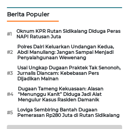
SITUNGIR
NEWS
Berita Populer
SIDIKALANG
NEWS
Oknum KPR Rutan Sidikalang Diduga Peras
#1
NAPI Ratusan Juta
SIBARAGAS
Polres Dairi Keluarkan Undangan Kedua,
NEWS
#2
Abdi Manullang: Jangan Sampai Menjadi
Penyalahgunaan Wewenang
METRO
Usai Ungkap Dugaan Praktek Tak Senonoh,
SIANTAR
#3
Jurnalis Diancam: Kebebasan Pers
Dijadikan Mainan
NEWS
Dugaan Tameng Kekuasaan: Alasan
#4
“Menunggu Kanit” Diduga Jadi Alat
METRO
Mengulur Kasus Rasiden Damanik
MEDAN
NEWS
Loviga Sembiring Bantah Dugaan
#5
Pemerasan Rp280 Juta di Rutan Sidikalang
METRO
JAKARTA