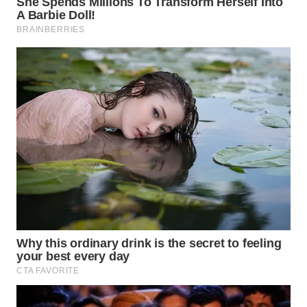
WN
KARAWANG
WN
BEKASI
WN
BOGOR
WN
DEPOK
WN
TAPANULI
UTARA
WN
SAMOSIR