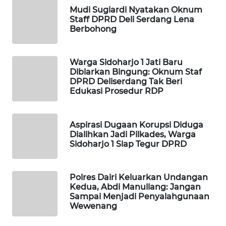
MASYARAKAT
Mudi Sugiardi Nyatakan Oknum
Staff DPRD Deli Serdang Lena
KELISTRIKAN
Berbohong
WALINKI
ID
Warga Sidoharjo 1 Jati Baru
Dibiarkan Bingung: Oknum Staf
DPRD Deliserdang Tak Beri
MAWAKA
Edukasi Prosedur RDP
ID
MARTABAT
Aspirasi Dugaan Korupsi Diduga
NET
Dialihkan Jadi Pilkades, Warga
Sidoharjo 1 Siap Tegur DPRD
PLN
WATCH
Polres Dairi Keluarkan Undangan
Kedua, Abdi Manullang: Jangan
MKLI
Sampai Menjadi Penyalahgunaan
Wewenang
LPKKI