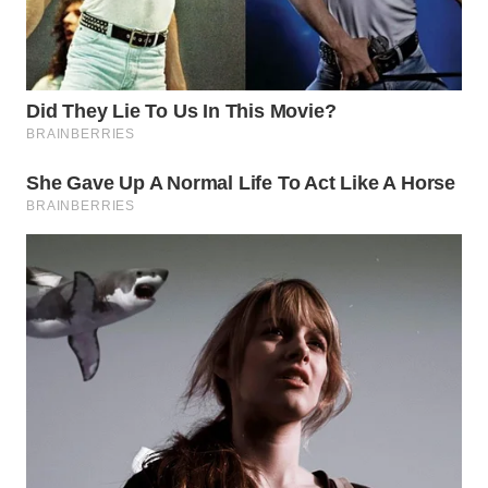
WAHANA
INFRASTRUKTUR
WAHANA
KONSUMEN
WAHANA
LISTRIK
WAHANA
TRAVEL
WAHANA
TV
WAHANANEWS
ID