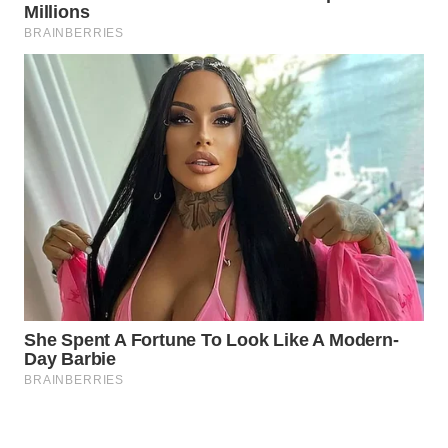
WAHANA
OTOMOTIF
WAHANA
HEALTH
WAHANA
DESA
WISATA
LAPAK
WAHANA
Wahana
Network
KONSUMEN
LISTRIK