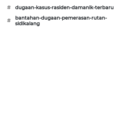
ID
#
dugaan-kasus-rasiden-damanik-terbaru
bantahan-dugaan-pemerasan-rutan-
PERAPKI
#
sidikalang
NEWS
SONYA
ASA
NEWS