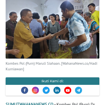
HUKRIM
PERISTIWA
Informasi
INDEKS
BERITA
KONTAK
Kombes Pol (Purn) Maruli Siahaan. [WahanaNews.co/Hadi
KAMI
Kurniawan]
INFO
Ikuti Kami di:
IKLAN
TENTANG
KAMI
SUMUT.WAHANANEWS.CO
-
Kombes Pol (Purn) Dr