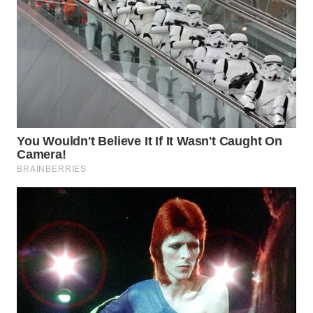
WN
NIAS
WN
LANGKAT
WN
TAPANULI
SELATAN
WN
TANJUNG
LESUNG
WN
KARO
WN