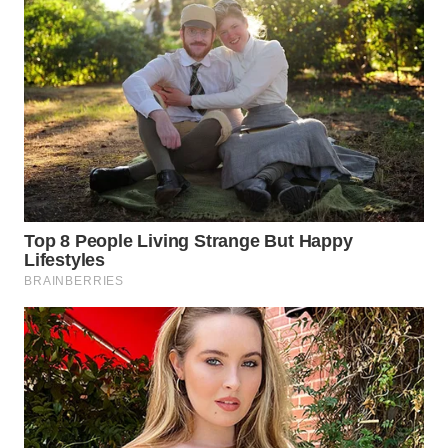
WN
PADANG
LAWAS
WN
SUMEDANG
WN
CIANJUR
WN
KEPULAUAN
SERIBU
WN
TANGERANG