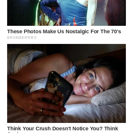
SIMALUNGUN
WN
LABUHANBATU
WN
TAPANULI
TENGAH
WN DELI
SERDANG
WN
TEBING
TINGGI
WN
PAKPAK