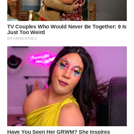
WAHANANEWS
CO ID
WAHANANEWS
NET
WAHANA
SPORT
WAHANA
UMKM
WAHANA
SELEB
WAHANA
PERSONA