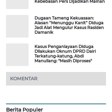
Kebebasan Pers Dijadikan Mainan
SITUNGIR
NEWS
Dugaan Tameng Kekuasaan:
SIDIKALANG
Alasan “Menunggu Kanit” Diduga
NEWS
Jadi Alat Mengulur Kasus Rasiden
Damanik
SIBARAGAS
NEWS
Kasus Penganiayaan Diduga
Dilakukan Oknum DPRD Dairi
Terkatung-katung, Abdi
METRO
Manullang: "Masih Diproses"
SIANTAR
NEWS
KOMENTAR
METRO
MEDAN
NEWS
METRO
Berita Populer
JAKARTA