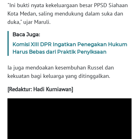
WN
"Ini bukti nyata kekeluargaan besar PPSD Siahaan
SULTENG
Kota Medan, saling mendukung dalam suka dan
duka," ujar Maruli.
WN
SULBAR
Baca Juga:
Komisi XIII DPR Ingatkan Penegakan Hukum
WN
Harus Bebas dari Praktik Penyiksaan
BABEL
Ia juga mendoakan kesembuhan Russel dan
WN
kekuatan bagi keluarga yang ditinggalkan.
SUMBAR
[Redaktur: Hadi Kurniawan]
WN
SUMSEL
WN
BENGKULU