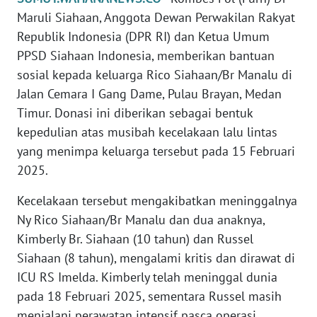
Maruli Siahaan, Anggota Dewan Perwakilan Rakyat
PEDOMAN
Republik Indonesia (DPR RI) dan Ketua Umum
MEDIA
SIBER
PPSD Siahaan Indonesia, memberikan bantuan
sosial kepada keluarga Rico Siahaan/Br Manalu di
REDAKSI
Jalan Cemara I Gang Dame, Pulau Brayan, Medan
Timur. Donasi ini diberikan sebagai bentuk
KARIR
kepedulian atas musibah kecelakaan lalu lintas
yang menimpa keluarga tersebut pada 15 Februari
DISCLAIMER
2025.
Kecelakaan tersebut mengakibatkan meninggalnya
Wahana
News
Ny Rico Siahaan/Br Manalu dan dua anaknya,
Regional
Kimberly Br. Siahaan (10 tahun) dan Russel
Siahaan (8 tahun), mengalami kritis dan dirawat di
WN
ICU RS Imelda. Kimberly telah meninggal dunia
SUMUT
pada 18 Februari 2025, sementara Russel masih
menjalani perawatan intensif pasca operasi.