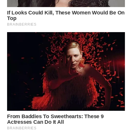
SUKABUMI
WN
PURWAKARTA
WN
PRIANGAN
TIMUR
WN
SEMARANG
WN
SOLO
WN
BOROBUDUR