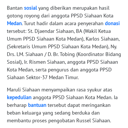
PAPUA
Bantan
sosial
yang diberikan merupakan hasil
BARAT
gotong royong dari anggota PPSD Siahaan Kota
Medan
. Turut hadir dalam acara penyerahan
donasi
WN
tersebut: St. Djaendar Siahaan, BA (Wakil Ketua
RIAU
Umum PPSD Siahaan Kota Medan), Karlos Siahaan,
(Sekretaris Umum PPSD Siahaan Kota Medan), Ny.
WN
SERAMBI
Drs. LM. Siahaan / D. Br. Tobing (Koordinator Bidang
Sosial), Ir. Rismen Siahaan, anggota PPSD Siahaan
WN
Kota Medan, serta pengurus dan anggota PPSD
JAMBI
Siahaan Sektor-37 Medan Timur.
Maruli Siahaan menyampaikan rasa syukur atas
WN
SULTRA
kepedulian
anggota PPSD Siahaan Kota Medan. Ia
berharap
bantuan
tersebut dapat meringankan
WN
beban keluarga yang sedang berduka dan
NTB
membantu proses pengobatan Russel Siahaan.