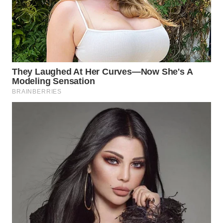
WN
BINJAI
WN
CIREBON
WN
INDRAMAYU
WN
KUNINGAN
WN
MAJALENGKA
WN
SUBANG
WN