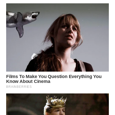
WN
MADURA
WN
SURABAYA
WN
NATUNA
WN
BINTAN
WN
MANDALIKA
WN
LIKUPANG