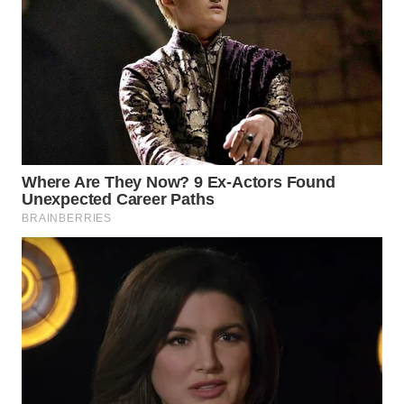
WN
LABUANBAJO
WN
BORNEO
Wahana
Media
Group
WAHANA
NEWS
WAHANA
TANI
WAHANA
ADVOKAT