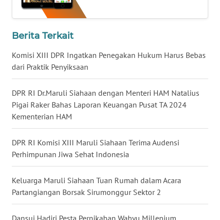
WN
KALBAR
Berita Terkait
WN
KALTENG
Komisi XIII DPR Ingatkan Penegakan Hukum Harus Bebas
dari Praktik Penyiksaan
WN
KALTARA
DPR RI Dr.Maruli Siahaan dengan Menteri HAM Natalius
Pigai Raker Bahas Laporan Keuangan Pusat TA 2024
WN
Kementerian HAM
KALSEL
DPR RI Komisi XIII Maruli Siahaan Terima Audensi
WN
Perhimpunan Jiwa Sehat Indonesia
KALTIM
Keluarga Maruli Siahaan Tuan Rumah dalam Acara
WN
Partangiangan Borsak Sirumonggur Sektor 2
SULSEL
Dansui Hadiri Pesta Pernikahan Wahyu Millenium