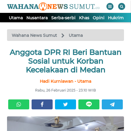
Utama
Nusantara
Serba-serbi
Khas
Opini
Hukrim
P
WAHANA
Tutup
TV
Wahana News Sumut
Utama
UTAMA
Anggota DPR RI Beri Bantuan
Sosial untuk Korban
NUSANTARA
Kecelakaan di Medan
Hadi Kurniawan - Utama
SERBA-
SERBI
Rabu, 26 Februari 2025 - 23:10 WIB
KHAS
OPINI