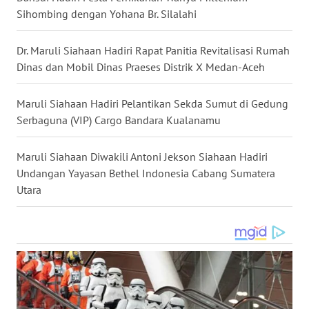
WN
Sihombing dengan Yohana Br. Silalahi
GORONTALO
Dr. Maruli Siahaan Hadiri Rapat Panitia Revitalisasi Rumah
WN
SULUT
Dinas dan Mobil Dinas Praeses Distrik X Medan-Aceh
WN
Maruli Siahaan Hadiri Pelantikan Sekda Sumut di Gedung
MALUKU
Serbaguna (VIP) Cargo Bandara Kualanamu
WN
Maruli Siahaan Diwakili Antoni Jekson Siahaan Hadiri
MALUT
Undangan Yayasan Bethel Indonesia Cabang Sumatera
Utara
WN
DAIRI
WN
DANAU
TOBA