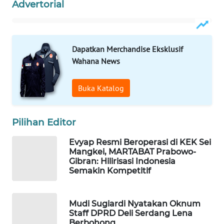
Advertorial
MASYARAKAT
KELISTRIKAN
WALINKI
Dapatkan Merchandise Eksklusif
ID
Wahana News
MAWAKA
Buka Katalog
ID
MARTABAT
Pilihan Editor
NET
Evyap Resmi Beroperasi di KEK Sei
Mangkei, MARTABAT Prabowo-
PLN
Gibran: Hilirisasi Indonesia
WATCH
Semakin Kompetitif
MKLI
Mudi Sugiardi Nyatakan Oknum
Staff DPRD Deli Serdang Lena
LPKKI
Berbohong