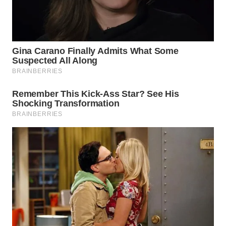
WAHANA
INFRASTRUKTUR
WAHANA
KONSUMEN
WAHANA
LISTRIK
WAHANA
TRAVEL
WAHANA
TV
WAHANANEWS
ID