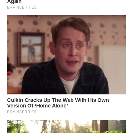
WN
KARAWANG
WN
BEKASI
WN
BOGOR
WN
DEPOK
WN
TAPANULI
UTARA
WN
SAMOSIR