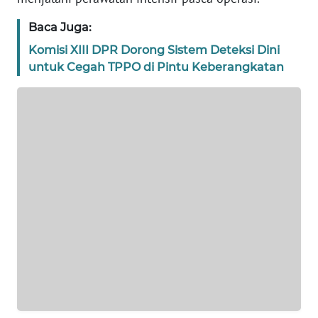
WN
JAKARTA
Baca Juga:
Komisi XIII DPR Dorong Sistem Deteksi Dini
WN
untuk Cegah TPPO di Pintu Keberangkatan
JABAR
WN
BANTEN
WN
NTT
WN
KEPRI
WN
PAPUA
WN