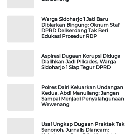
LKKI
Warga Sidoharjo 1 Jati Baru
Dibiarkan Bingung: Oknum Staf
KOPEKLIN
DPRD Deliserdang Tak Beri
Edukasi Prosedur RDP
PORTAL
KONSUMEN
Aspirasi Dugaan Korupsi Diduga
Dialihkan Jadi Pilkades, Warga
Sidoharjo 1 Siap Tegur DPRD
FORWAMKI
ALPERKLINAS
Polres Dairi Keluarkan Undangan
Kedua, Abdi Manullang: Jangan
Sampai Menjadi Penyalahgunaan
FORJASIDA
Wewenang
TAMBANG
NEWS
Usai Ungkap Dugaan Praktek Tak
Senonoh, Jurnalis Diancam: