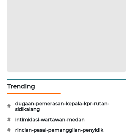
ID
ENERGI
NEWS
CILEUNGSI
NEWS
BERKAT
NEWS
Trending
BERAMPU
NEWS
dugaan-pemerasan-kepala-kpr-rutan-
#
ANUGERAH
sidikalang
NEWS
#
intimidasi-wartawan-medan
AKHLAK
#
rincian-pasal-pemanggilan-penyidik