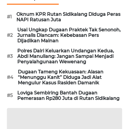
NEWS
Oknum KPR Rutan Sidikalang Diduga Peras
#1
NAPI Ratusan Juta
KRT
NEWS
Usai Ungkap Dugaan Praktek Tak Senonoh,
#2
Jurnalis Diancam: Kebebasan Pers
Dijadikan Mainan
KARING
NEWS
Polres Dairi Keluarkan Undangan Kedua,
#3
Abdi Manullang: Jangan Sampai Menjadi
Penyalahgunaan Wewenang
JURNAL
MARITIM
Dugaan Tameng Kekuasaan: Alasan
#4
“Menunggu Kanit” Diduga Jadi Alat
Mengulur Kasus Rasiden Damanik
HUMBANG
NEWS
Loviga Sembiring Bantah Dugaan
#5
Pemerasan Rp280 Juta di Rutan Sidikalang
GARONGGANG
NEWS
FISUELRI