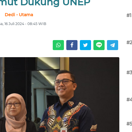
umut Dukung UNEP
Dedi - Utama
#1
sa, 16 Juli 2024 - 08:45 WIB
#
#
#
#