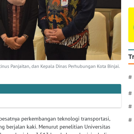
T
nus Panjaitan, dan Kepala Dinas Perhubungan Kota Binjai.
#
#
#
pesatnya perkembangan teknologi transportasi,
#
g berjalan kaki. Menurut penelitian Universitas