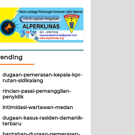
rending
dugaan-pemerasan-kepala-kpr-
rutan-sidikalang
rincian-pasal-pemanggilan-
penyidik
intimidasi-wartawan-medan
dugaan-kasus-rasiden-damanik-
terbaru
bantahan-dugaan-pemerasan-