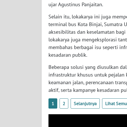
ujar Agustinus Panjaitan.
WN
Selain itu, lokakarya ini juga mem
KALTENG
terminal bus Kota Binjai, Sumatra 
aksesibilitas dan keselamatan bag
WN
lokakarya juga mengeksplorasi tanta
KALTARA
membahas berbagai isu seperti infra
kesadaran publik.
WN
KALSEL
Beberapa solusi yang diusulkan da
infrastruktur khusus untuk pejalan
WN
keamanan jalan, perencanaan transpo
KALTIM
aktif, serta kampanye kesadaran pub
WN
1
2
Selanjutnya
Lihat Sem
SULSEL
WN
GORONTALO