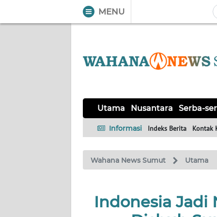
MENU
WAHANA
Tutup
TV
UTAMA
NUSANTARA
Utama
Nusantara
Serba-ser
SERBA-
Informasi
Indeks Berita
Kontak 
SERBI
Wahana News Sumut
Utama
KHAS
OPINI
Indonesia Jadi 