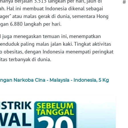
 hanya berjalan 3.513 langkah per hari, jauh di
#
ah. Hal ini membuat Indonesia dikenal sebagai
ger" atau malas gerak di dunia, sementara Hong
gan 6.880 langkah per hari.
RI juga menegaskan temuan ini, menempatkan
nduduk paling malas jalan kaki. Tingkat aktivitas
ko obesitas, dengan Indonesia menempati peringkat
as terbanyak di dunia.
gan Narkoba Cina - Malaysia - Indonesia, 5 Kg