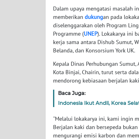
LAMPUNG
Dalam upaya mengatasi masalah in
memberikan
dukung
an pada lokaka
WN
JATENG
diselenggarakan oleh Program Lin
Programme (
UNEP
). Lokakarya ini 
WN
kerja sama antara Dishub Sumut, W
NUSANTARA
Belanda, dan Konsorsium York UK.
Kepala Dinas Perhubungan Sumut, A
WN
JOGJA
Kota Binjai, Chairin, turut serta 
mendorong kebiasaan berjalan kaki
WN
JATIM
Baca Juga:
Indonesia Ikut Andil, Korea Se
WN
BALI
"Melalui lokakarya ini, kami ingin 
Berjalan kaki dan bersepeda bukan
WN
mengurangi emisi karbon dan membu
KALBAR