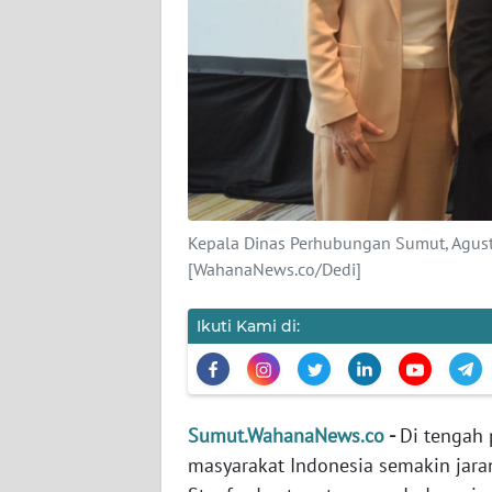
PEDOMAN
MEDIA
SIBER
REDAKSI
KARIR
DISCLAIMER
Kepala Dinas Perhubungan Sumut, Agusti
[WahanaNews.co/Dedi]
Wahana
News
Regional
Ikuti Kami di:
WN
SUMUT
Sumut.WahanaNews.co
-
Di tengah 
WN
masyarakat Indonesia semakin jaran
JAKARTA