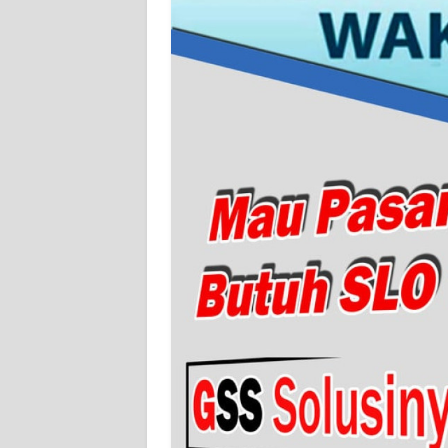
BARAT
WN
RIAU
WN
SERAMBI
WN
JAMBI
WN
SULTRA
WN
NTB
WN