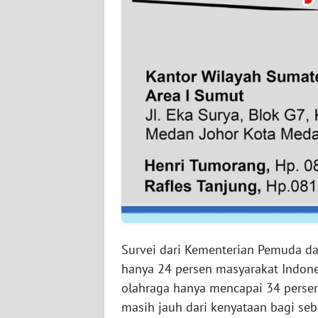
SULTENG
WN
SULBAR
WN
BABEL
WN
SUMBAR
WN
SUMSEL
Survei dari Kementerian Pemuda 
WN
hanya 24 persen masyarakat Indone
BENGKULU
olahraga hanya mencapai 34 persen
WN
masih jauh dari kenyataan bagi seb