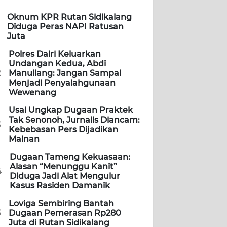
Oknum KPR Rutan Sidikalang
Diduga Peras NAPI Ratusan
Juta
Polres Dairi Keluarkan
Undangan Kedua, Abdi
2
Manullang: Jangan Sampai
Menjadi Penyalahgunaan
Wewenang
Usai Ungkap Dugaan Praktek
Tak Senonoh, Jurnalis Diancam:
3
Kebebasan Pers Dijadikan
Mainan
Dugaan Tameng Kekuasaan:
Alasan “Menunggu Kanit”
4
Diduga Jadi Alat Mengulur
Kasus Rasiden Damanik
Loviga Sembiring Bantah
5
Dugaan Pemerasan Rp280
Juta di Rutan Sidikalang