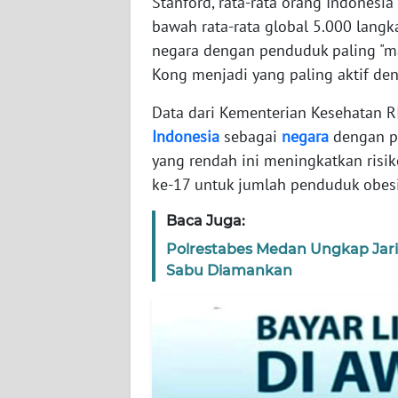
Stanford, rata-rata orang Indonesia
bawah rata-rata global 5.000 langk
WN
negara dengan penduduk paling "ma
JABAR
Kong menjadi yang paling aktif den
WN
Data dari Kementerian Kesehatan 
BANTEN
Indonesia
sebagai
negara
dengan pe
yang rendah ini meningkatkan risi
WN
ke-17 untuk jumlah penduduk obesit
NTT
Baca Juga:
WN
Polrestabes Medan Ungkap Jarin
KEPRI
Sabu Diamankan
WN
PAPUA
WN
PAPUA