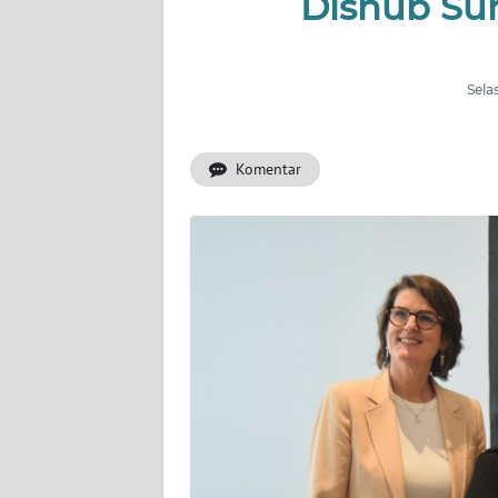
Dishub S
HUKRIM
PERISTIWA
Sela
Informasi
Komentar
INDEKS
BERITA
KONTAK
KAMI
INFO
IKLAN
TENTANG
KAMI