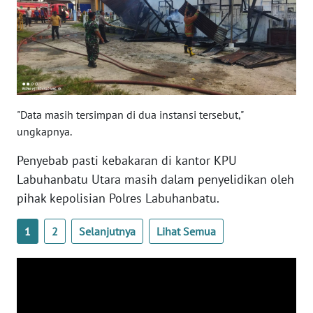
WN
LAMPUNG
WN
JATENG
WN
"Data masih tersimpan di dua instansi tersebut,"
NUSANTARA
ungkapnya.
Penyebab pasti kebakaran di kantor KPU
WN
JOGJA
Labuhanbatu Utara masih dalam penyelidikan oleh
pihak kepolisian Polres Labuhanbatu.
WN
JATIM
1
2
Selanjutnya
Lihat Semua
WN
BALI