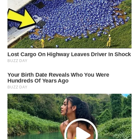
WN
MADURA
WN
SURABAYA
WN
NATUNA
WN
BINTAN
WN
MANDALIKA
WN
LIKUPANG