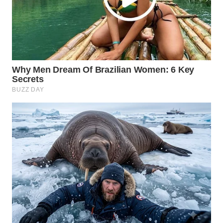
WN
LABUANBAJO
WN
BORNEO
Wahana
Media
Group
WAHANA
NEWS
WAHANA
TANI
WAHANA
ADVOKAT