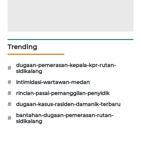
ID
ENERGI
NEWS
CILEUNGSI
Trending
NEWS
dugaan-pemerasan-kepala-kpr-rutan-
BERKAT
#
sidikalang
NEWS
#
intimidasi-wartawan-medan
BERAMPU
#
rincian-pasal-pemanggilan-penyidik
NEWS
#
dugaan-kasus-rasiden-damanik-terbaru
ANUGERAH
bantahan-dugaan-pemerasan-rutan-
#
NEWS
sidikalang
AKHLAK