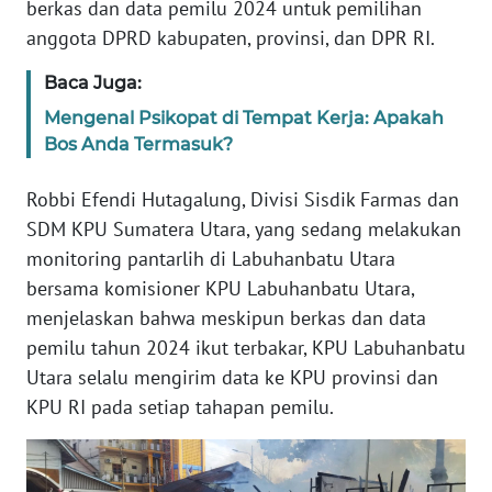
berkas dan data pemilu 2024 untuk pemilihan
WN
anggota DPRD kabupaten, provinsi, dan DPR RI.
SULTENG
Baca Juga:
WN
Mengenal Psikopat di Tempat Kerja: Apakah
SULBAR
Bos Anda Termasuk?
WN
Robbi Efendi Hutagalung, Divisi Sisdik Farmas dan
BABEL
SDM KPU Sumatera Utara, yang sedang melakukan
monitoring pantarlih di Labuhanbatu Utara
WN
SUMBAR
bersama komisioner KPU Labuhanbatu Utara,
menjelaskan bahwa meskipun berkas dan data
WN
pemilu tahun 2024 ikut terbakar, KPU Labuhanbatu
SUMSEL
Utara selalu mengirim data ke KPU provinsi dan
KPU RI pada setiap tahapan pemilu.
WN
BENGKULU