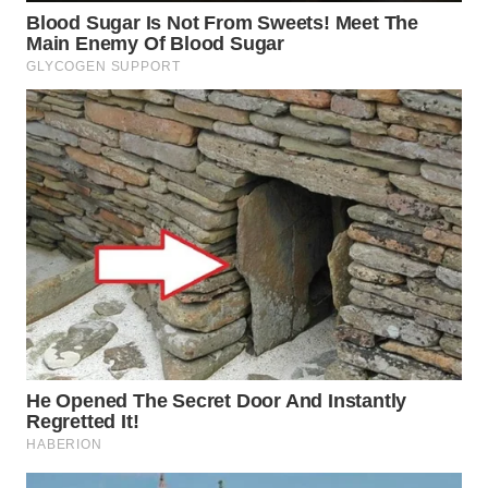
WN
BINJAI
WN
CIREBON
WN
INDRAMAYU
WN
KUNINGAN
WN
MAJALENGKA
WN
SUBANG
WN