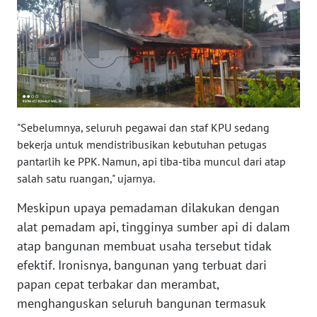
PAPUA
BARAT
WN
RIAU
WN
"Sebelumnya, seluruh pegawai dan staf KPU sedang
SERAMBI
bekerja untuk mendistribusikan kebutuhan petugas
pantarlih ke PPK. Namun, api tiba-tiba muncul dari atap
WN
salah satu ruangan," ujarnya.
JAMBI
Meskipun upaya pemadaman dilakukan dengan
WN
alat pemadam api, tingginya sumber api di dalam
SULTRA
atap bangunan membuat usaha tersebut tidak
efektif. Ironisnya, bangunan yang terbuat dari
WN
papan cepat terbakar dan merambat,
NTB
menghanguskan seluruh bangunan termasuk