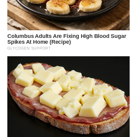
WN
PADANG
LAWAS
WN
SUMEDANG
WN
CIANJUR
WN
KEPULAUAN
SERIBU
WN
TANGERANG