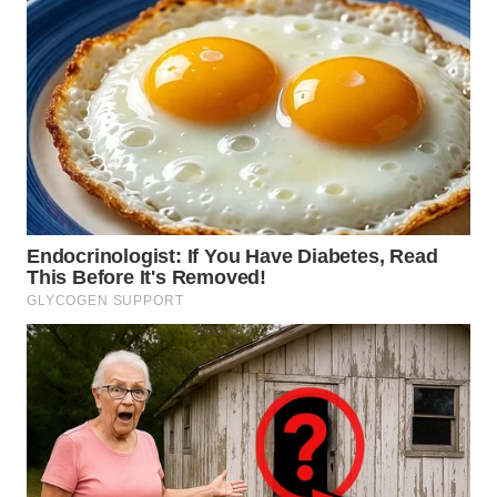
SIMALUNGUN
WN
LABUHANBATU
WN
TAPANULI
TENGAH
WN DELI
SERDANG
WN
TEBING
TINGGI
WN
PAKPAK