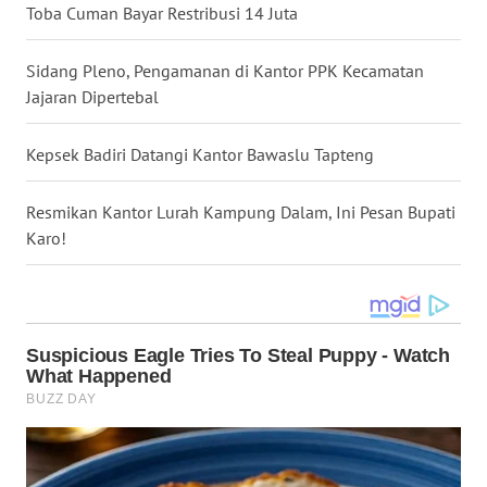
Toba Cuman Bayar Restribusi 14 Juta
WN
NIAS
Sidang Pleno, Pengamanan di Kantor PPK Kecamatan
Jajaran Dipertebal
WN
LANGKAT
Kepsek Badiri Datangi Kantor Bawaslu Tapteng
WN
TAPANULI
Resmikan Kantor Lurah Kampung Dalam, Ini Pesan Bupati
SELATAN
Karo!
WN
TANJUNG
LESUNG
WN
KARO
WN