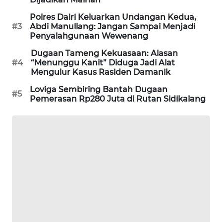
NEWS
Polres Dairi Keluarkan Undangan Kedua,
#3
Abdi Manullang: Jangan Sampai Menjadi
KRT
Penyalahgunaan Wewenang
NEWS
Dugaan Tameng Kekuasaan: Alasan
#4
“Menunggu Kanit” Diduga Jadi Alat
KARING
Mengulur Kasus Rasiden Damanik
NEWS
Loviga Sembiring Bantah Dugaan
#5
Pemerasan Rp280 Juta di Rutan Sidikalang
JURNAL
MARITIM
HUMBANG
NEWS
GARONGGANG
NEWS
FISUELRI