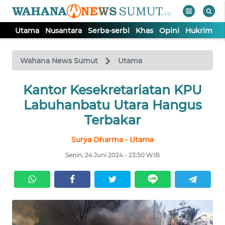
Utama
Nusantara
Serba-serbi
Khas
Opini
Hukrim
P
WAHANA
Tutup
TV
Wahana News Sumut
Utama
UTAMA
Kantor Kesekretariatan KPU
Labuhanbatu Utara Hangus
NUSANTARA
Terbakar
Surya Dharma - Utama
SERBA-
SERBI
Senin, 24 Juni 2024 - 23:50 WIB
KHAS
OPINI