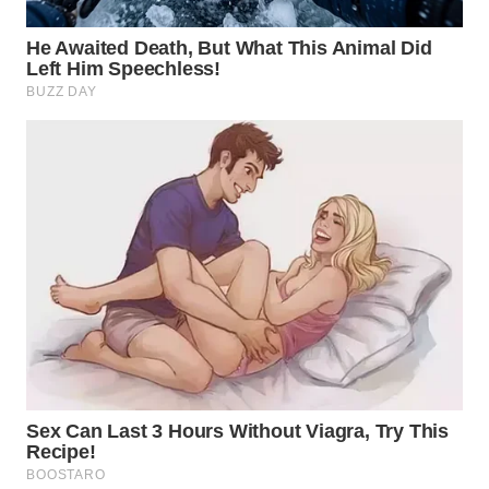
WAHANA
INFRASTRUKTUR
WAHANA
KONSUMEN
WAHANA
LISTRIK
WAHANA
TRAVEL
WAHANA
TV
WAHANANEWS
ID