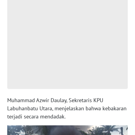
WN
JAKARTA
WN
JABAR
WN
BANTEN
WN
NTT
WN
KEPRI
Muhammad Azwir Daulay, Sekretaris KPU
Labuhanbatu Utara, menjelaskan bahwa kebakaran
WN
terjadi secara mendadak.
PAPUA
WN