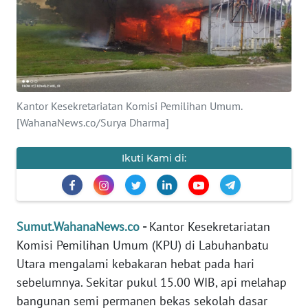
HUKRIM
PERISTIWA
Informasi
Kantor Kesekretariatan Komisi Pemilihan Umum.
[WahanaNews.co/Surya Dharma]
INDEKS
BERITA
Ikuti Kami di:
KONTAK
KAMI
Sumut.WahanaNews.co
-
Kantor Kesekretariatan
INFO
IKLAN
Komisi Pemilihan Umum (KPU) di Labuhanbatu
Utara mengalami kebakaran hebat pada hari
TENTANG
sebelumnya. Sekitar pukul 15.00 WIB, api melahap
KAMI
bangunan semi permanen bekas sekolah dasar