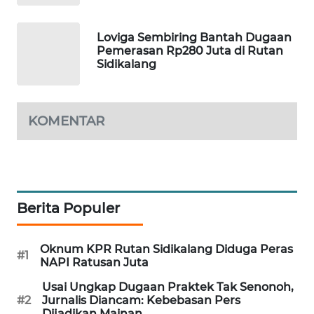
SITUNGIR
NEWS
Loviga Sembiring Bantah Dugaan
Pemerasan Rp280 Juta di Rutan
SIDIKALANG
Sidikalang
NEWS
SIBARAGAS
KOMENTAR
NEWS
METRO
SIANTAR
NEWS
Berita Populer
METRO
MEDAN
Oknum KPR Rutan Sidikalang Diduga Peras
#1
NEWS
NAPI Ratusan Juta
Usai Ungkap Dugaan Praktek Tak Senonoh,
METRO
#2
Jurnalis Diancam: Kebebasan Pers
JAKARTA
Dijadikan Mainan