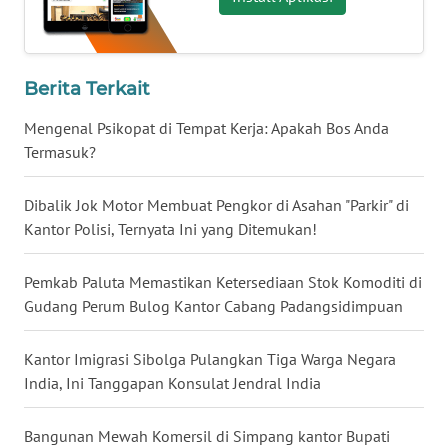
WN
GORONTALO
WN
Berita Terkait
SULUT
Mengenal Psikopat di Tempat Kerja: Apakah Bos Anda
WN
Termasuk?
MALUKU
Dibalik Jok Motor Membuat Pengkor di Asahan "Parkir" di
WN
Kantor Polisi, Ternyata Ini yang Ditemukan!
MALUT
Pemkab Paluta Memastikan Ketersediaan Stok Komoditi di
WN
Gudang Perum Bulog Kantor Cabang Padangsidimpuan
DAIRI
Kantor Imigrasi Sibolga Pulangkan Tiga Warga Negara
WN
India, Ini Tanggapan Konsulat Jendral India
DANAU
TOBA
Bangunan Mewah Komersil di Simpang kantor Bupati