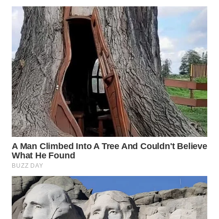
WAHANANEWS
CO ID
WAHANANEWS
NET
WAHANA
SPORT
WAHANA
UMKM
WAHANA
SELEB
WAHANA
PERSONA