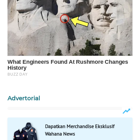
WAHANA
OTOMOTIF
WAHANA
HEALTH
WAHANA
DESA
WISATA
LAPAK
WAHANA
Advertorial
Wahana
Network
KONSUMEN
Dapatkan Merchandise Eksklusif
LISTRIK
Wahana News