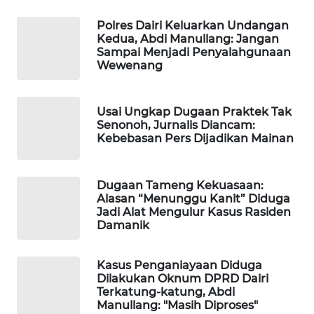
Polres Dairi Keluarkan Undangan
LKKI
Kedua, Abdi Manullang: Jangan
Sampai Menjadi Penyalahgunaan
Wewenang
KOPEKLIN
PORTAL
Usai Ungkap Dugaan Praktek Tak
KONSUMEN
Senonoh, Jurnalis Diancam:
Kebebasan Pers Dijadikan Mainan
FORWAMKI
Dugaan Tameng Kekuasaan:
ALPERKLINAS
Alasan “Menunggu Kanit” Diduga
Jadi Alat Mengulur Kasus Rasiden
Damanik
FORJASIDA
Kasus Penganiayaan Diduga
TAMBANG
Dilakukan Oknum DPRD Dairi
NEWS
Terkatung-katung, Abdi
Manullang: "Masih Diproses"