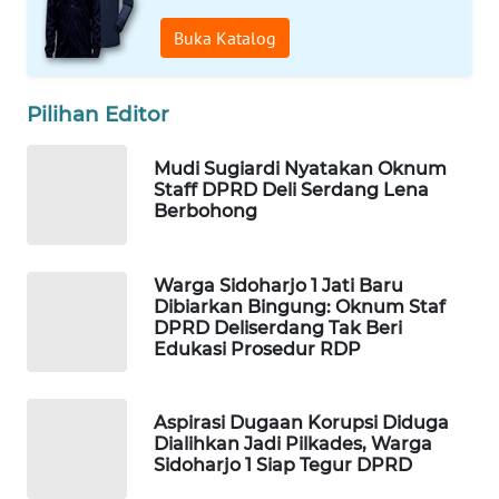
MASYARAKAT
Buka Katalog
KELISTRIKAN
WALINKI
Pilihan Editor
ID
Mudi Sugiardi Nyatakan Oknum
MAWAKA
Staff DPRD Deli Serdang Lena
ID
Berbohong
MARTABAT
Warga Sidoharjo 1 Jati Baru
NET
Dibiarkan Bingung: Oknum Staf
DPRD Deliserdang Tak Beri
Edukasi Prosedur RDP
PLN
WATCH
Aspirasi Dugaan Korupsi Diduga
MKLI
Dialihkan Jadi Pilkades, Warga
Sidoharjo 1 Siap Tegur DPRD
LPKKI