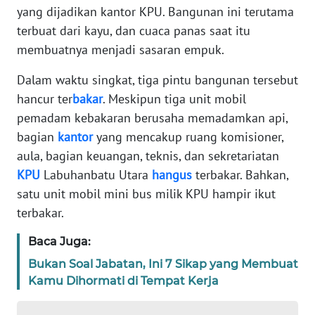
yang dijadikan kantor KPU. Bangunan ini terutama
PEDOMAN
terbuat dari kayu, dan cuaca panas saat itu
MEDIA
membuatnya menjadi sasaran empuk.
SIBER
Dalam waktu singkat, tiga pintu bangunan tersebut
REDAKSI
hancur ter
bakar
. Meskipun tiga unit mobil
pemadam kebakaran berusaha memadamkan api,
KARIR
bagian
kantor
yang mencakup ruang komisioner,
aula, bagian keuangan, teknis, dan sekretariatan
DISCLAIMER
KPU
Labuhanbatu Utara
hangus
terbakar. Bahkan,
satu unit mobil mini bus milik KPU hampir ikut
Wahana
terbakar.
News
Regional
Baca Juga:
WN
Bukan Soal Jabatan, Ini 7 Sikap yang Membuat
SUMUT
Kamu Dihormati di Tempat Kerja