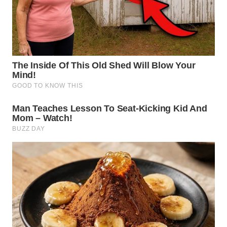
WN
KARAWANG
WN
BEKASI
WN
BOGOR
WN
DEPOK
WN
TAPANULI
UTARA
WN
SAMOSIR