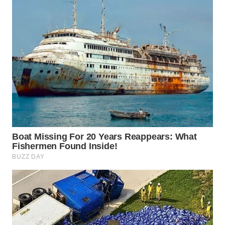
SUKABUMI
WN
PURWAKARTA
WN
PRIANGAN
TIMUR
WN
SEMARANG
WN
SOLO
WN
BOROBUDUR