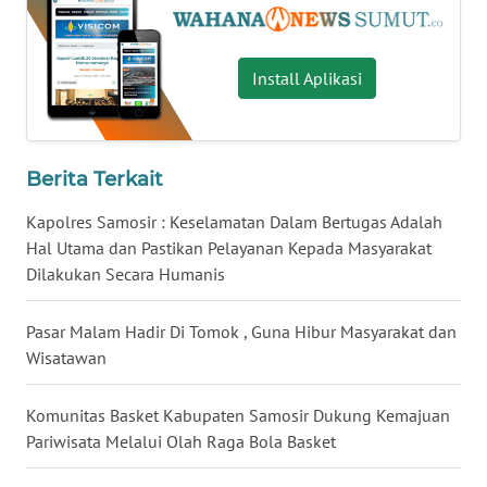
WN
LAMPUNG
Install Aplikasi
WN
JATENG
WN
Berita Terkait
NUSANTARA
Kapolres Samosir : Keselamatan Dalam Bertugas Adalah
Hal Utama dan Pastikan Pelayanan Kepada Masyarakat
WN
Dilakukan Secara Humanis
JOGJA
Pasar Malam Hadir Di Tomok , Guna Hibur Masyarakat dan
WN
JATIM
Wisatawan
WN
Komunitas Basket Kabupaten Samosir Dukung Kemajuan
BALI
Pariwisata Melalui Olah Raga Bola Basket