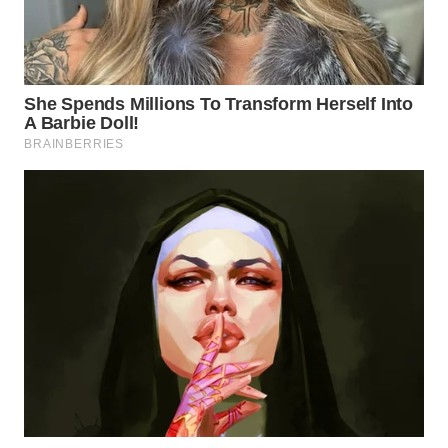
SUKABUMI
WN
PURWAKARTA
WN
PRIANGAN
TIMUR
WN
SEMARANG
WN
SOLO
WN
BOROBUDUR