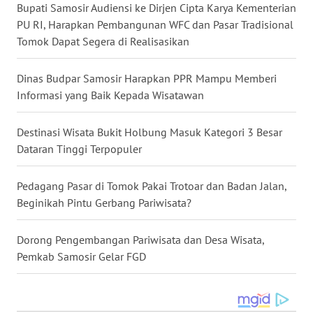
WN
Bupati Samosir Audiensi ke Dirjen Cipta Karya Kementerian
KALBAR
PU RI, Harapkan Pembangunan WFC dan Pasar Tradisional
Tomok Dapat Segera di Realisasikan
WN
KALTENG
Dinas Budpar Samosir Harapkan PPR Mampu Memberi
Informasi yang Baik Kepada Wisatawan
WN
KALTARA
Destinasi Wisata Bukit Holbung Masuk Kategori 3 Besar
Dataran Tinggi Terpopuler
WN
KALSEL
Pedagang Pasar di Tomok Pakai Trotoar dan Badan Jalan,
Beginikah Pintu Gerbang Pariwisata?
WN
KALTIM
Dorong Pengembangan Pariwisata dan Desa Wisata,
Pemkab Samosir Gelar FGD
WN
SULSEL