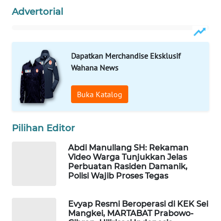
WAHANA
Advertorial
OTOMOTIF
WAHANA
HEALTH
Dapatkan Merchandise Eksklusif
Wahana News
WAHANA
DESA
Buka Katalog
WISATA
LAPAK
Pilihan Editor
WAHANA
Abdi Manullang SH: Rekaman
Video Warga Tunjukkan Jelas
Wahana
Perbuatan Rasiden Damanik,
Network
Polisi Wajib Proses Tegas
KONSUMEN
Evyap Resmi Beroperasi di KEK Sei
LISTRIK
Mangkei, MARTABAT Prabowo-