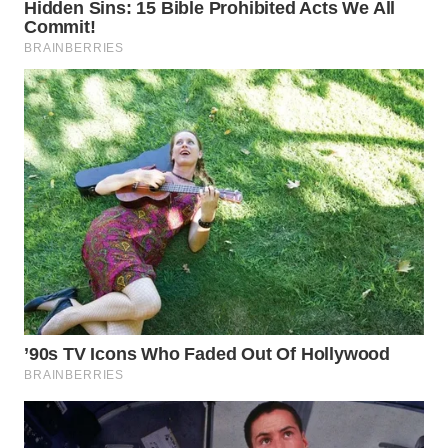
WN
MADURA
WN
SURABAYA
WN
NATUNA
WN
BINTAN
WN
MANDALIKA
WN
LIKUPANG