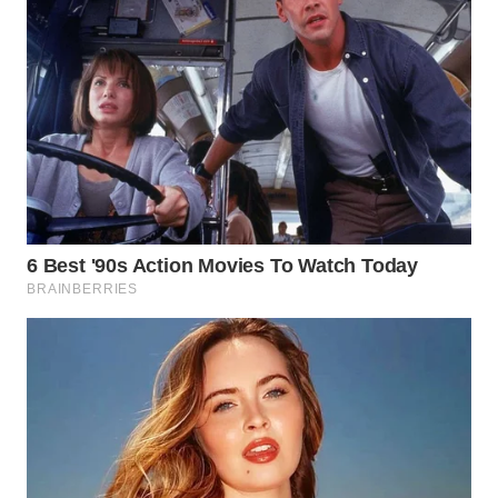
WN
LABUANBAJO
WN
BORNEO
Wahana
Media
Group
WAHANA
NEWS
WAHANA
TANI
WAHANA
ADVOKAT