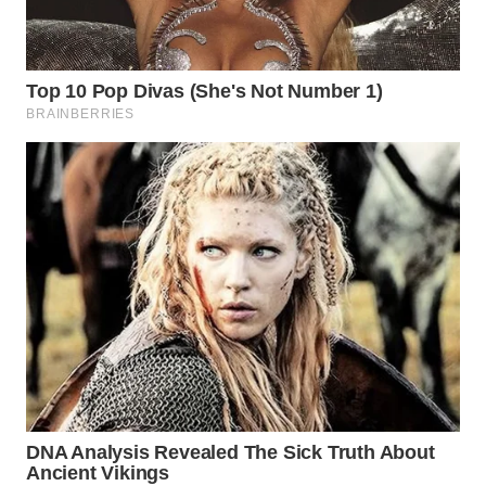
WN
KARAWANG
WN
BEKASI
WN
BOGOR
WN
DEPOK
WN
TAPANULI
UTARA
WN
SAMOSIR