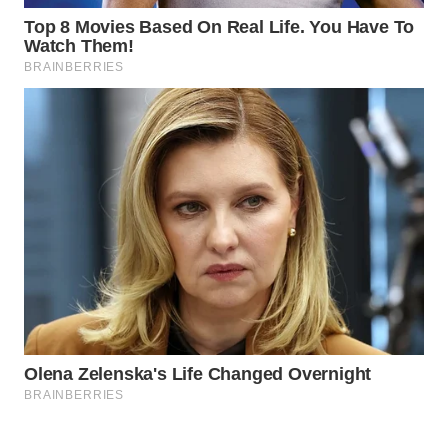
WAHANANEWS
CO ID
WAHANANEWS
NET
WAHANA
SPORT
WAHANA
UMKM
WAHANA
SELEB
WAHANA
PERSONA