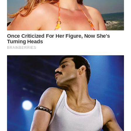
WAHANA
INFRASTRUKTUR
WAHANA
KONSUMEN
WAHANA
LISTRIK
WAHANA
TRAVEL
WAHANA
TV
WAHANANEWS
ID