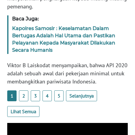
PAPUA
pemenang.
BARAT
Baca Juga:
WN
Kapolres Samosir : Keselamatan Dalam
RIAU
Bertugas Adalah Hal Utama dan Pastikan
Pelayanan Kepada Masyarakat Dilakukan
WN
Secara Humanis
SERAMBI
Viktor B Laiskodat menyampaikan, bahwa API 2020
WN
adalah sebuah awal dari pekerjaan minimal untuk
JAMBI
membangkitkan pariwisata Indonesia.
WN
1
2
3
4
5
Selanjutnya
SULTRA
Lihat Semua
WN
NTB