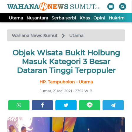
Utama
Nusantara
Serba-serbi
Khas
Opini
Hukrim
P
WAHANA
Tutup
TV
Wahana News Sumut
Utama
UTAMA
Objek Wisata Bukit Holbung
Masuk Kategori 3 Besar
NUSANTARA
Dataran Tinggi Terpopuler
HP. Tampubolon - Utama
SERBA-
SERBI
Jumat, 21 Mei 2021 - 23:12 WIB
KHAS
OPINI