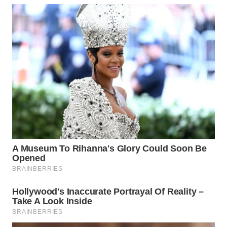
WN
GORONTALO
WN
SULUT
WN
MALUKU
WN
MALUT
WN
DAIRI
WN
DANAU
TOBA