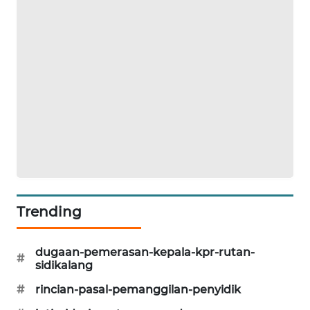
NEWS
KRT
NEWS
KARING
NEWS
JURNAL
MARITIM
HUMBANG
Trending
NEWS
dugaan-pemerasan-kepala-kpr-rutan-
GARONGGANG
#
sidikalang
NEWS
#
rincian-pasal-pemanggilan-penyidik
FISUELRI