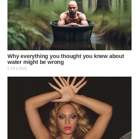
SIMALUNGUN
WN
LABUHANBATU
WN
TAPANULI
TENGAH
WN DELI
SERDANG
WN
TEBING
TINGGI
WN
PAKPAK