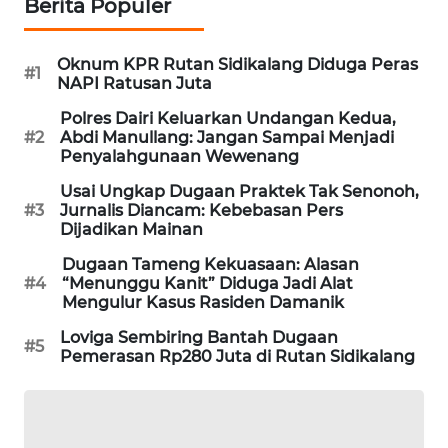
Berita Populer
SITUNGIR
NEWS
Oknum KPR Rutan Sidikalang Diduga Peras
#1
NAPI Ratusan Juta
SIDIKALANG
NEWS
Polres Dairi Keluarkan Undangan Kedua,
#2
Abdi Manullang: Jangan Sampai Menjadi
Penyalahgunaan Wewenang
SIBARAGAS
NEWS
Usai Ungkap Dugaan Praktek Tak Senonoh,
#3
Jurnalis Diancam: Kebebasan Pers
Dijadikan Mainan
METRO
SIANTAR
Dugaan Tameng Kekuasaan: Alasan
NEWS
#4
“Menunggu Kanit” Diduga Jadi Alat
Mengulur Kasus Rasiden Damanik
METRO
Loviga Sembiring Bantah Dugaan
#5
MEDAN
Pemerasan Rp280 Juta di Rutan Sidikalang
NEWS
METRO
JAKARTA