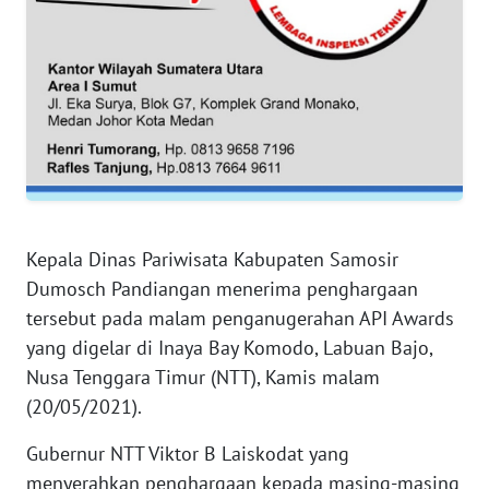
WN
JAKARTA
WN
JABAR
WN
BANTEN
WN
Kepala Dinas Pariwisata Kabupaten Samosir
NTT
Dumosch Pandiangan menerima penghargaan
tersebut pada malam penganugerahan API Awards
WN
yang digelar di Inaya Bay Komodo, Labuan Bajo,
KEPRI
Nusa Tenggara Timur (NTT), Kamis malam
(20/05/2021).
WN
PAPUA
Gubernur NTT Viktor B Laiskodat yang
menyerahkan penghargaan kepada masing-masing
WN