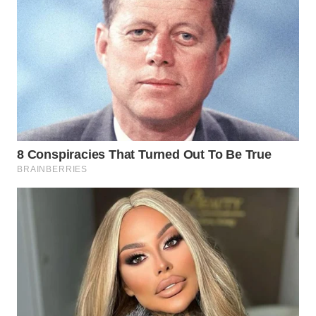
WN
BINJAI
WN
CIREBON
WN
INDRAMAYU
WN
KUNINGAN
WN
MAJALENGKA
WN
SUBANG
WN