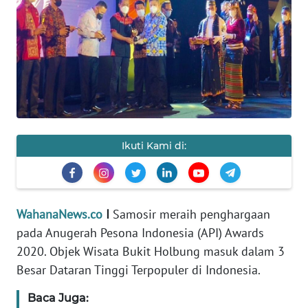
HUKRIM
PERISTIWA
Informasi
INDEKS
BERITA
Ikuti Kami di:
KONTAK
KAMI
WahanaNews.co
I
Samosir meraih penghargaan
INFO
pada Anugerah Pesona Indonesia (API) Awards
IKLAN
2020. Objek Wisata Bukit Holbung masuk dalam 3
Besar Dataran Tinggi Terpopuler di Indonesia.
TENTANG
KAMI
Baca Juga: