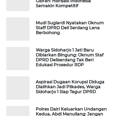
Gibran: Hilirisasi Indonesia
MASYARAKAT
Semakin Kompetitif
KELISTRIKAN
Mudi Sugiardi Nyatakan Oknum
WALINKI
Staff DPRD Deli Serdang Lena
ID
Berbohong
MAWAKA
ID
Warga Sidoharjo 1 Jati Baru
Dibiarkan Bingung: Oknum Staf
DPRD Deliserdang Tak Beri
MARTABAT
Edukasi Prosedur RDP
NET
PLN
Aspirasi Dugaan Korupsi Diduga
WATCH
Dialihkan Jadi Pilkades, Warga
Sidoharjo 1 Siap Tegur DPRD
MKLI
Polres Dairi Keluarkan Undangan
Kedua, Abdi Manullang: Jangan
LPKKI