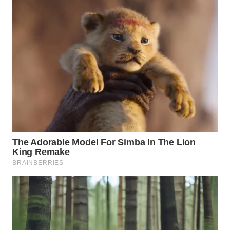
WN
NIAS
WN
LANGKAT
WN
TAPANULI
SELATAN
WN
TANJUNG
LESUNG
WN
KARO
WN