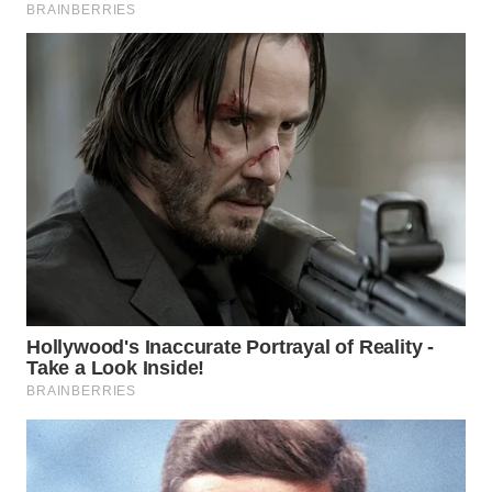
WN
PADANG
LAWAS
WN
SUMEDANG
WN
CIANJUR
WN
KEPULAUAN
SERIBU
WN
TANGERANG