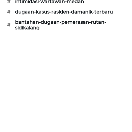
#
intimidasi-wartawan-medan
ID
#
dugaan-kasus-rasiden-damanik-terbaru
ENERGI
bantahan-dugaan-pemerasan-rutan-
#
NEWS
sidikalang
CILEUNGSI
NEWS
BERKAT
NEWS
BERAMPU
NEWS
ANUGERAH
NEWS
AKHLAK