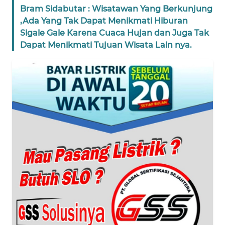
Bram Sidabutar : Wisatawan Yang Berkunjung
PEDOMAN
,Ada Yang Tak Dapat Menikmati Hiburan
MEDIA
Sigale Gale Karena Cuaca Hujan dan Juga Tak
SIBER
Dapat Menikmati Tujuan Wisata Lain nya.
REDAKSI
KARIR
DISCLAIMER
Wahana
News
Regional
WN
SUMUT