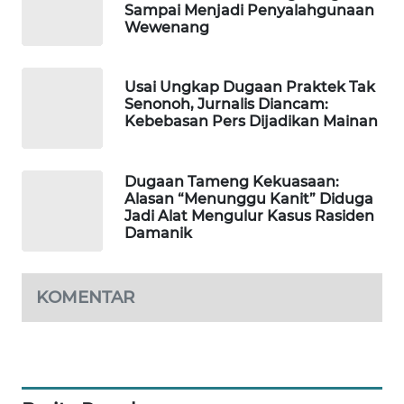
Sampai Menjadi Penyalahgunaan
Wewenang
LKKI
Usai Ungkap Dugaan Praktek Tak
KOPEKLIN
Senonoh, Jurnalis Diancam:
Kebebasan Pers Dijadikan Mainan
PORTAL
KONSUMEN
Dugaan Tameng Kekuasaan:
Alasan “Menunggu Kanit” Diduga
FORWAMKI
Jadi Alat Mengulur Kasus Rasiden
Damanik
ALPERKLINAS
KOMENTAR
FORJASIDA
TAMBANG
NEWS