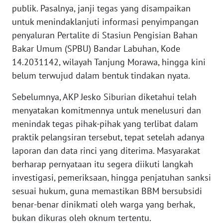
publik. Pasalnya, janji tegas yang disampaikan
PEDOMAN
untuk menindaklanjuti informasi penyimpangan
MEDIA
penyaluran Pertalite di Stasiun Pengisian Bahan
SIBER
Bakar Umum (SPBU) Bandar Labuhan, Kode
14.2031142, wilayah Tanjung Morawa, hingga kini
REDAKSI
belum terwujud dalam bentuk tindakan nyata.
KARIR
Sebelumnya, AKP Jesko Siburian diketahui telah
menyatakan komitmennya untuk menelusuri dan
DISCLAIMER
menindak tegas pihak-pihak yang terlibat dalam
praktik pelangsiran tersebut, tepat setelah adanya
Wahana
laporan dan data rinci yang diterima. Masyarakat
News
Regional
berharap pernyataan itu segera diikuti langkah
investigasi, pemeriksaan, hingga penjatuhan sanksi
WN
sesuai hukum, guna memastikan BBM bersubsidi
SUMUT
benar-benar dinikmati oleh warga yang berhak,
bukan dikuras oleh oknum tertentu.