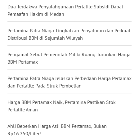
WN
Dua Terdakwa Penyalahgunaan Pertalite Subsidi Dapat
NIAS
Pemaafan Hakim di Medan
WN
Pertamina Patra Niaga Tingkatkan Penyaluran dan Perkuat
LANGKAT
Distribusi BBM di Sejumlah Wilayah
WN
Pengamat Sebut Pemerintah Miliki Ruang Turunkan Harga
TAPANULI
BBM Pertamax
SELATAN
Pertamina Patra Niaga Jelaskan Perbedaan Harga Pertamax
WN
dan Pertalite Pada Struk Pembelian
TANJUNG
LESUNG
Harga BBM Pertamax Naik, Pertamina Pastikan Stok
Pertalite Aman
WN
KARO
Ahli Beberkan Harga Asli BBM Pertamax, Bukan
Rp16.250/Liter!
WN