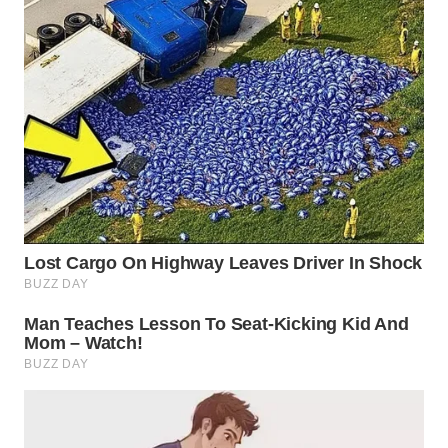
WAHANA
INFRASTRUKTUR
WAHANA
KONSUMEN
WAHANA
LISTRIK
WAHANA
TRAVEL
WAHANA
TV
WAHANANEWS
ID