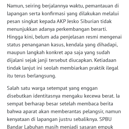
Namun, seiring berjalannya waktu, pemantauan di
PAPUA
BARAT
lapangan serta konfirmasi yang dilakukan melalui
pesan singkat kepada AKP Jesko Siburian tidak
WN
menunjukkan adanya perkembangan berarti.
RIAU
Hingga kini, belum ada penjelasan resmi mengenai
status penanganan kasus, kendala yang dihadapi,
WN
maupun langkah konkret apa saja yang sudah
SERAMBI
dijalani sejak janji tersebut diucapkan. Ketiadaan
tindak lanjut ini seolah membiarkan praktik ilegal
WN
itu terus berlangsung.
JAMBI
Salah satu warga setempat yang enggan
WN
disebutkan identitasnya mengaku kecewa berat. Ia
SULTRA
sempat berharap besar setelah membaca berita
bahwa aparat akan memberantas pelangsir, namun
WN
NTB
kenyataan di lapangan justru sebaliknya. SPBU
Bandar Labuhan masih menjadi sasaran empuk