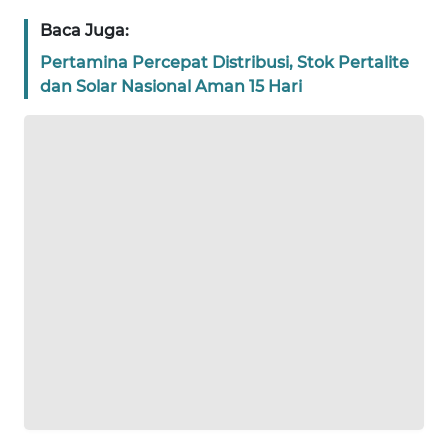
WN
JAKARTA
Baca Juga:
Pertamina Percepat Distribusi, Stok Pertalite
WN
dan Solar Nasional Aman 15 Hari
JABAR
WN
BANTEN
WN
NTT
WN
KEPRI
WN
PAPUA
WN