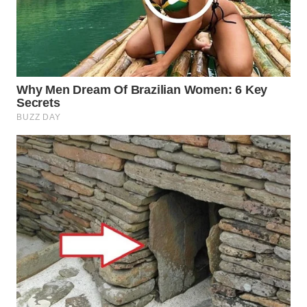
WAHANA
OTOMOTIF
WAHANA
HEALTH
WAHANA
DESA
WISATA
LAPAK
WAHANA
Wahana
Network
KONSUMEN
LISTRIK