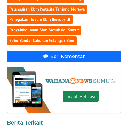
WN
GORONTALO
Pelangsiran Bbm Pertalite Tanjung Morawa
Penegakan Hukum Bbm Bersubsidi
WN
SULUT
Penyalahgunaan Bbm Bersubsidi Sumut
Spbu Bandar Labuhan Pelangsir Bbm
WN
MALUKU
Beri Komentar
WN
MALUT
WN
DAIRI
Install Aplikasi
WN
DANAU
TOBA
Berita Terkait