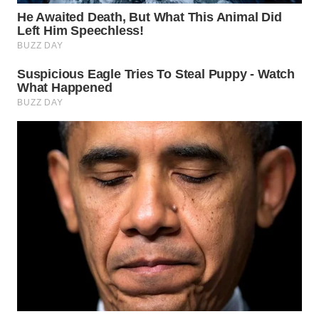
WN
MADURA
WN
SURABAYA
WN
NATUNA
WN
BINTAN
WN
MANDALIKA
WN
LIKUPANG