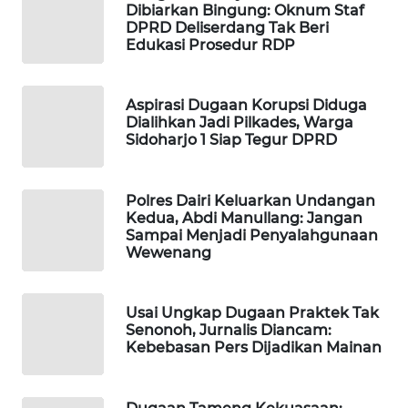
Dibiarkan Bingung: Oknum Staf
SITUNGIR
DPRD Deliserdang Tak Beri
NEWS
Edukasi Prosedur RDP
SIDIKALANG
NEWS
Aspirasi Dugaan Korupsi Diduga
Dialihkan Jadi Pilkades, Warga
Sidoharjo 1 Siap Tegur DPRD
SIBARAGAS
NEWS
Polres Dairi Keluarkan Undangan
METRO
Kedua, Abdi Manullang: Jangan
SIANTAR
Sampai Menjadi Penyalahgunaan
NEWS
Wewenang
METRO
Usai Ungkap Dugaan Praktek Tak
MEDAN
Senonoh, Jurnalis Diancam:
NEWS
Kebebasan Pers Dijadikan Mainan
METRO
JAKARTA