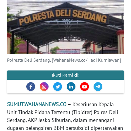
HUKRIM
PERISTIWA
Informasi
INDEKS
Polresta Deli Serdang. [WahanaNews.co/Hadi Kurniawan]
BERITA
Ikuti Kami di:
KONTAK
KAMI
INFO
IKLAN
SUMUT.WAHANANEWS.CO
–
Keseriusan Kepala
Unit Tindak Pidana Tertentu (Tipidter) Polres Deli
TENTANG
Serdang, AKP Jesko Siburian, dalam menangani
KAMI
dugaan pelangsiran BBM bersubsidi dipertanyakan