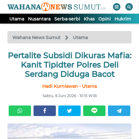
Utama
Nusantara
Serba-serbi
Khas
Opini
Hukrim
P
WAHANA
Tutup
TV
Wahana News Sumut
Utama
UTAMA
Pertalite Subsidi Dikuras Mafia:
Kanit Tipidter Polres Deli
NUSANTARA
Serdang Diduga Bacot
Hadi Kurniawan - Utama
SERBA-
SERBI
Sabtu, 6 Juni 2026 - 10:15 WIB
KHAS
OPINI