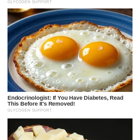
WN
PADANG
LAWAS
WN
SUMEDANG
WN
CIANJUR
WN
KEPULAUAN
SERIBU
WN
TANGERANG