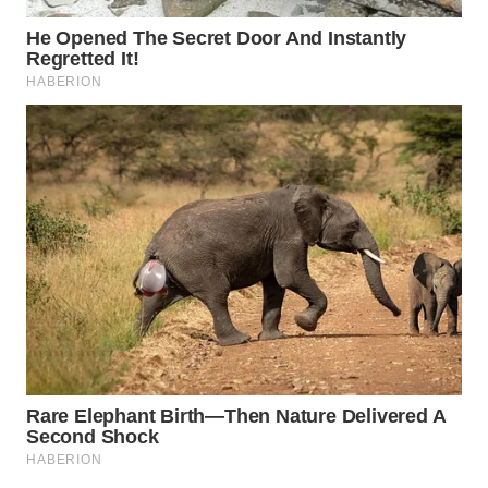
MASYARAKAT
KELISTRIKAN
WALINKI
ID
MAWAKA
ID
MARTABAT
NET
PLN
WATCH
MKLI
LPKKI