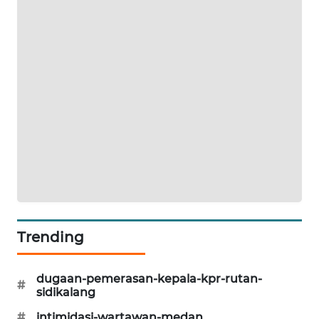
ID
PERAPKI
NEWS
SONYA
ASA
NEWS
Trending
dugaan-pemerasan-kepala-kpr-rutan-
#
sidikalang
#
intimidasi-wartawan-medan