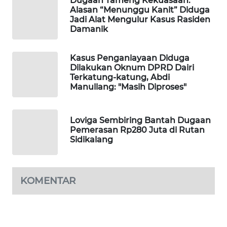
Dugaan Tameng Kekuasaan:
NEWS
Alasan “Menunggu Kanit” Diduga
Jadi Alat Mengulur Kasus Rasiden
Damanik
KRT
NEWS
Kasus Penganiayaan Diduga
Dilakukan Oknum DPRD Dairi
KARING
Terkatung-katung, Abdi
NEWS
Manullang: "Masih Diproses"
JURNAL
Loviga Sembiring Bantah Dugaan
MARITIM
Pemerasan Rp280 Juta di Rutan
Sidikalang
HUMBANG
NEWS
KOMENTAR
GARONGGANG
NEWS
FISUELRI