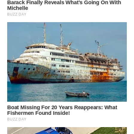
WN
LABUANBAJO
WN
BORNEO
Wahana
Media
Group
WAHANA
NEWS
WAHANA
TANI
WAHANA
ADVOKAT