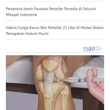
SIMALUNGUN
Pertamina Jamin Pasokan Pertalite Tersedia di Seluruh
WN
Wilayah Indonesia
LABUHANBATU
Hakim Curiga Kasus Beli Pertalite 25 Liter di Medan Bukan
WN
Penegakan Hukum Murni
TAPANULI
TENGAH
WN DELI
SERDANG
WN
TEBING
TINGGI
WN
PAKPAK