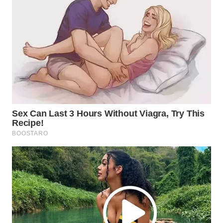
WAHANANEWS
CO ID
WAHANANEWS
NET
WAHANA
SPORT
WAHANA
UMKM
WAHANA
SELEB
WAHANA
PERSONA