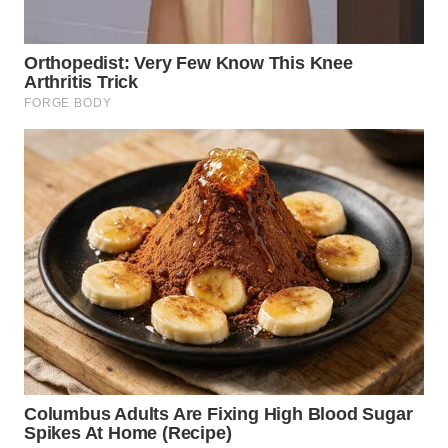
WN
KARAWANG
WN
BEKASI
WN
BOGOR
WN
DEPOK
WN
TAPANULI
UTARA
WN
SAMOSIR