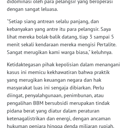
didominasi oleh para pelangsir yang beroperasi
WN
dengan sangat leluasa.
LAMPUNG
"Setiap siang antrean selalu panjang, dan
WN
kebanyakan yang antre itu para pelangsir. Saya
JATENG
lihat mereka bolak-balik datang, tiap 3 sampai 5
menit sekali kendaraan mereka mengisi Pertalite.
WN
NUSANTARA
Sangat merugikan kami warga biasa," keluhnya.
Ketidaktegasan pihak kepolisian dalam menangani
WN
kasus ini memicu kekhawatiran bahwa praktik
JOGJA
yang merugikan keuangan negara dan hak
masyarakat luas ini sengaja dibiarkan. Perlu
WN
JATIM
diingat, penyalahgunaan, penimbunan, atau
pengalihan BBM bersubsidi merupakan tindak
WN
pidana berat yang diatur dalam peraturan
BALI
ketenagalistrikan dan energi, dengan ancaman
hukuman penjara hingga denda miliaran rupiah.