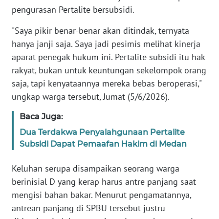
WN
pengurasan Pertalite bersubsidi.
SULTENG
"Saya pikir benar-benar akan ditindak, ternyata
hanya janji saja. Saya jadi pesimis melihat kinerja
WN
SULBAR
aparat penegak hukum ini. Pertalite subsidi itu hak
rakyat, bukan untuk keuntungan sekelompok orang
WN
saja, tapi kenyataannya mereka bebas beroperasi,"
BABEL
ungkap warga tersebut, Jumat (5/6/2026).
WN
Baca Juga:
SUMBAR
Dua Terdakwa Penyalahgunaan Pertalite
Subsidi Dapat Pemaafan Hakim di Medan
WN
SUMSEL
Keluhan serupa disampaikan seorang warga
berinisial D yang kerap harus antre panjang saat
WN
mengisi bahan bakar. Menurut pengamatannya,
BENGKULU
antrean panjang di SPBU tersebut justru