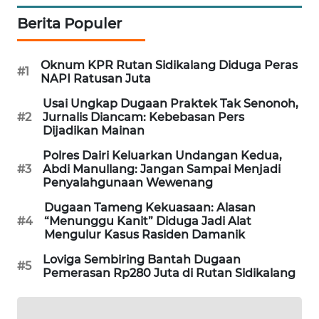
ID
Berita Populer
ENERGI
NEWS
Oknum KPR Rutan Sidikalang Diduga Peras
#1
NAPI Ratusan Juta
CILEUNGSI
Usai Ungkap Dugaan Praktek Tak Senonoh,
NEWS
#2
Jurnalis Diancam: Kebebasan Pers
Dijadikan Mainan
BERKAT
Polres Dairi Keluarkan Undangan Kedua,
NEWS
#3
Abdi Manullang: Jangan Sampai Menjadi
Penyalahgunaan Wewenang
BERAMPU
Dugaan Tameng Kekuasaan: Alasan
NEWS
#4
“Menunggu Kanit” Diduga Jadi Alat
Mengulur Kasus Rasiden Damanik
ANUGERAH
Loviga Sembiring Bantah Dugaan
#5
Pemerasan Rp280 Juta di Rutan Sidikalang
NEWS
AKHLAK