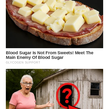
WN
BINJAI
WN
CIREBON
WN
INDRAMAYU
WN
KUNINGAN
WN
MAJALENGKA
WN
SUBANG
WN