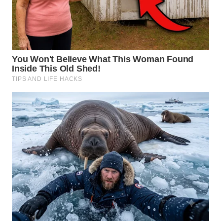
SUKABUMI
WN
PURWAKARTA
WN
PRIANGAN
TIMUR
WN
SEMARANG
WN
SOLO
WN
BOROBUDUR