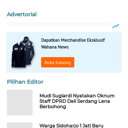
LKKI
Advertorial
KOPEKLIN
Dapatkan Merchandise Eksklusif
PORTAL
Wahana News
KONSUMEN
Buka Katalog
FORWAMKI
ALPERKLINAS
Pilihan Editor
FORJASIDA
Mudi Sugiardi Nyatakan Oknum
Staff DPRD Deli Serdang Lena
Berbohong
TAMBANG
NEWS
Warga Sidoharjo 1 Jati Baru