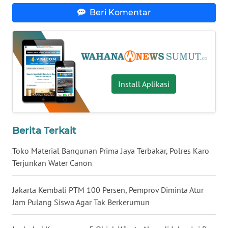
WN
Beri Komentar
LAMPUNG
WN
JATENG
WN
Install Aplikasi
NUSANTARA
WN
JOGJA
Berita Terkait
Toko Material Bangunan Prima Jaya Terbakar, Polres Karo
WN
Terjunkan Water Canon
JATIM
Jakarta Kembali PTM 100 Persen, Pemprov Diminta Atur
WN
Jam Pulang Siswa Agar Tak Berkerumun
BALI