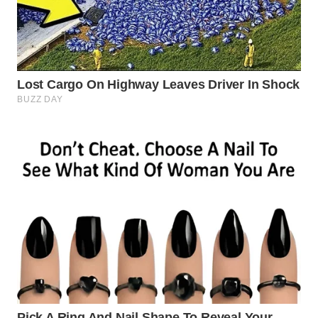
WN
BINJAI
WN
CIREBON
WN
INDRAMAYU
WN
KUNINGAN
WN
MAJALENGKA
WN
SUBANG
WN