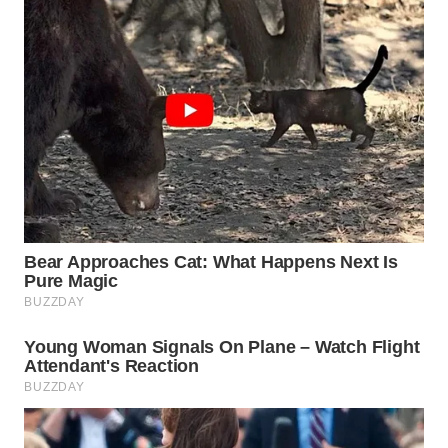
SIMALUNGUN
WN
LABUHANBATU
WN
TAPANULI
TENGAH
WN DELI
SERDANG
WN
TEBING
TINGGI
WN
PAKPAK