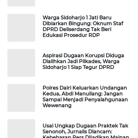
WAHANANEWS
CO ID
Warga Sidoharjo 1 Jati Baru
Dibiarkan Bingung: Oknum Staf
WAHANANEWS
DPRD Deliserdang Tak Beri
NET
Edukasi Prosedur RDP
WAHANA
SPORT
Aspirasi Dugaan Korupsi Diduga
Dialihkan Jadi Pilkades, Warga
Sidoharjo 1 Siap Tegur DPRD
WAHANA
UMKM
Polres Dairi Keluarkan Undangan
Kedua, Abdi Manullang: Jangan
WAHANA
Sampai Menjadi Penyalahgunaan
SELEB
Wewenang
WAHANA
PERSONA
Usai Ungkap Dugaan Praktek Tak
Senonoh, Jurnalis Diancam:
Kebebasan Pers Dijadikan Mainan