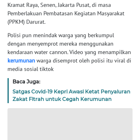
Kramat Raya, Senen, Jakarta Pusat, di masa
PEDOMAN
Pemberlakuan Pembatasan Kegiatan Masyarakat
MEDIA
(PPKM) Darurat.
SIBER
Polisi pun menindak warga yang berkumpul
REDAKSI
dengan menyemprot mereka menggunakan
kendaraan water cannon. Video yang menampilkan
KARIR
kerumunan
warga disemprot oleh polisi itu viral di
media sosial tiktok
DISCLAIMER
Baca Juga:
Wahana
Satgas Covid-19 Kepri Awasi Ketat Penyaluran
News
Zakat Fitrah untuk Cegah Kerumunan
Regional
WN
SUMUT