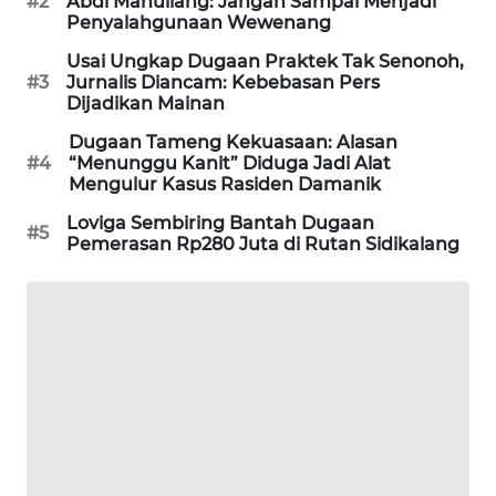
#2
Abdi Manullang: Jangan Sampai Menjadi
MASYARAKAT
Penyalahgunaan Wewenang
KELISTRIKAN
Usai Ungkap Dugaan Praktek Tak Senonoh,
#3
Jurnalis Diancam: Kebebasan Pers
WALINKI
Dijadikan Mainan
ID
Dugaan Tameng Kekuasaan: Alasan
#4
“Menunggu Kanit” Diduga Jadi Alat
Mengulur Kasus Rasiden Damanik
MAWAKA
ID
Loviga Sembiring Bantah Dugaan
#5
Pemerasan Rp280 Juta di Rutan Sidikalang
MARTABAT
NET
PLN
WATCH
MKLI
LPKKI