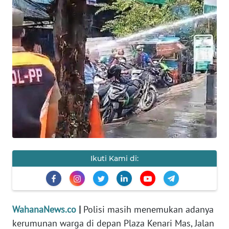
HUKRIM
PERISTIWA
Informasi
INDEKS
BERITA
KONTAK
KAMI
Ikuti Kami di:
INFO
IKLAN
TENTANG
WahanaNews.co
|
Polisi masih menemukan adanya
KAMI
kerumunan warga di depan Plaza Kenari Mas, Jalan