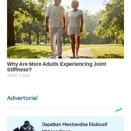
WN
LABUANBAJO
WN
BORNEO
Wahana
Media
Group
WAHANA
NEWS
WAHANA
Advertorial
TANI
WAHANA
ADVOKAT
Dapatkan Merchandise Eksklusif