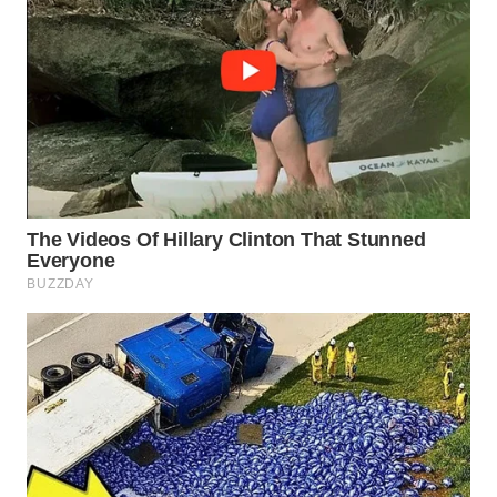
WN
PADANG
LAWAS
WN
SUMEDANG
WN
CIANJUR
WN
KEPULAUAN
SERIBU
WN
TANGERANG