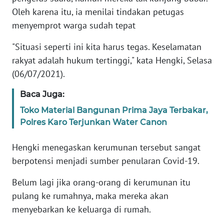
PAPUA
Oleh karena itu, ia menilai tindakan petugas
BARAT
menyemprot warga sudah tepat
"Situasi seperti ini kita harus tegas. Keselamatan
WN
RIAU
rakyat adalah hukum tertinggi," kata Hengki, Selasa
(06/07/2021).
WN
SERAMBI
Baca Juga:
Toko Material Bangunan Prima Jaya Terbakar,
WN
Polres Karo Terjunkan Water Canon
JAMBI
Hengki menegaskan kerumunan tersebut sangat
WN
berpotensi menjadi sumber penularan Covid-19.
SULTRA
Belum lagi jika orang-orang di kerumunan itu
WN
pulang ke rumahnya, maka mereka akan
NTB
menyebarkan ke keluarga di rumah.