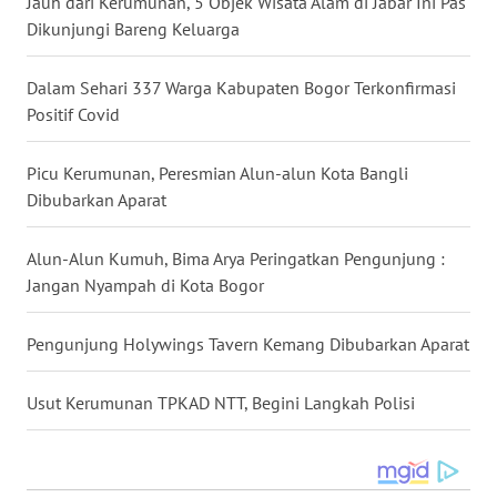
Jauh dari Kerumunan, 5 Objek Wisata Alam di Jabar Ini Pas
WN
Dikunjungi Bareng Keluarga
KALBAR
Dalam Sehari 337 Warga Kabupaten Bogor Terkonfirmasi
WN
KALTENG
Positif Covid
WN
Picu Kerumunan, Peresmian Alun-alun Kota Bangli
KALTARA
Dibubarkan Aparat
WN
Alun-Alun Kumuh, Bima Arya Peringatkan Pengunjung :
KALSEL
Jangan Nyampah di Kota Bogor
WN
Pengunjung Holywings Tavern Kemang Dibubarkan Aparat
KALTIM
Usut Kerumunan TPKAD NTT, Begini Langkah Polisi
WN
SULSEL