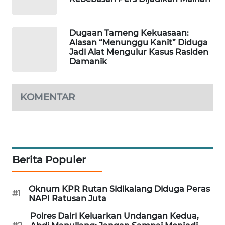
WAHANA
OTOMOTIF
Dugaan Tameng Kekuasaan:
WAHANA
Alasan “Menunggu Kanit” Diduga
HEALTH
Jadi Alat Mengulur Kasus Rasiden
Damanik
WAHANA
DESA
KOMENTAR
WISATA
LAPAK
WAHANA
Berita Populer
Wahana
Network
Oknum KPR Rutan Sidikalang Diduga Peras
#1
KONSUMEN
NAPI Ratusan Juta
LISTRIK
Polres Dairi Keluarkan Undangan Kedua,