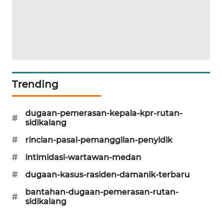
LKKI
KOPEKLIN
PORTAL
Trending
KONSUMEN
FORWAMKI
dugaan-pemerasan-kepala-kpr-rutan-
#
sidikalang
ALPERKLINAS
#
rincian-pasal-pemanggilan-penyidik
#
intimidasi-wartawan-medan
FORJASIDA
#
dugaan-kasus-rasiden-damanik-terbaru
TAMBANG
bantahan-dugaan-pemerasan-rutan-
#
NEWS
sidikalang