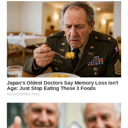
WN
GORONTALO
WN
SULUT
WN
MALUKU
WN
MALUT
WN
DAIRI
WN
DANAU
TOBA