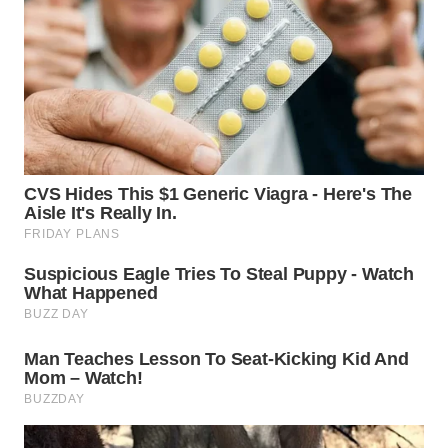
WN
NIAS
WN
LANGKAT
WN
TAPANULI
SELATAN
WN
TANJUNG
LESUNG
WN
KARO
WN