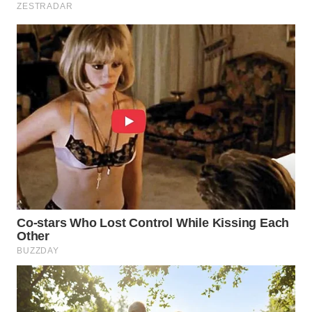
WN
MADURA
WN
SURABAYA
WN
NATUNA
WN
BINTAN
WN
MANDALIKA
WN
LIKUPANG