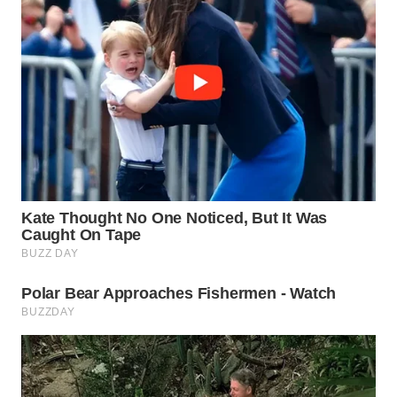
WN
KARAWANG
WN
BEKASI
WN
BOGOR
WN
DEPOK
WN
TAPANULI
UTARA
WN
SAMOSIR