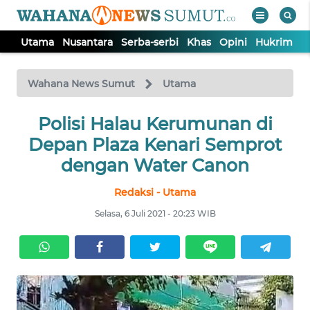
Utama
Nusantara
Serba-serbi
Khas
Opini
Hukrim
P
WAHANA
Tutup
TV
Wahana News Sumut
Utama
UTAMA
Polisi Halau Kerumunan di
Depan Plaza Kenari Semprot
NUSANTARA
dengan Water Canon
Redaksi - Utama
SERBA-
SERBI
Selasa, 6 Juli 2021 - 20:23 WIB
KHAS
OPINI