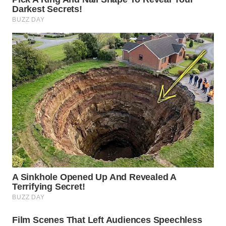
SUKABUMI
WN
PURWAKARTA
WN
PRIANGAN
TIMUR
WN
SEMARANG
WN
SOLO
WN
BOROBUDUR