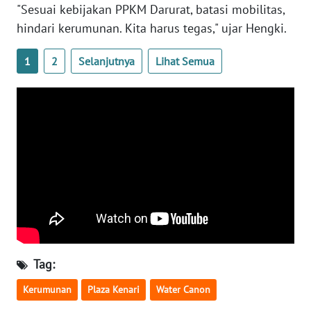
"Sesuai kebijakan PPKM Darurat, batasi mobilitas,
WN
SULTENG
hindari kerumunan. Kita harus tegas," ujar Hengki.
1
2
Selanjutnya
Lihat Semua
WN
SULBAR
WN
BABEL
WN
SUMBAR
WN
SUMSEL
Tag:
WN
BENGKULU
Kerumunan
Plaza Kenari
Water Canon