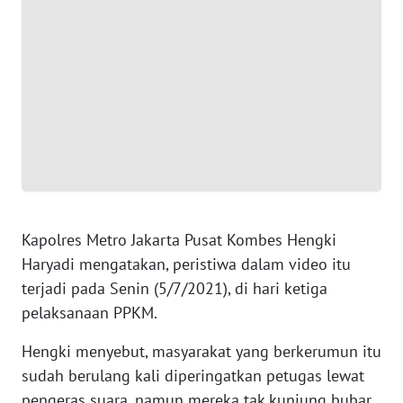
WN
JAKARTA
WN
JABAR
WN
BANTEN
WN
NTT
Kapolres Metro Jakarta Pusat Kombes Hengki
Haryadi mengatakan, peristiwa dalam video itu
WN
KEPRI
terjadi pada Senin (5/7/2021), di hari ketiga
pelaksanaan PPKM.
WN
Hengki menyebut, masyarakat yang berkerumun itu
PAPUA
sudah berulang kali diperingatkan petugas lewat
pengeras suara, namun mereka tak kunjung bubar.
WN