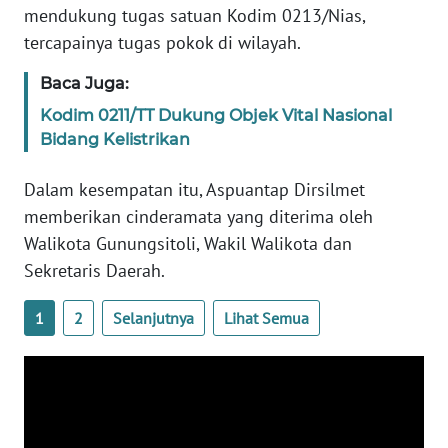
mendukung tugas satuan Kodim 0213/Nias,
PAPUA
BARAT
tercapainya tugas pokok di wilayah.
Baca Juga:
WN
RIAU
Kodim 0211/TT Dukung Objek Vital Nasional
Bidang Kelistrikan
WN
SERAMBI
Dalam kesempatan itu, Aspuantap Dirsilmet
memberikan cinderamata yang diterima oleh
WN
Walikota Gunungsitoli, Wakil Walikota dan
JAMBI
Sekretaris Daerah.
WN
1
2
Selanjutnya
Lihat Semua
SULTRA
WN
NTB