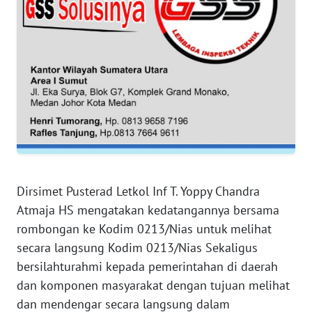
WN
JAKARTA
WN
JABAR
WN
BANTEN
WN
NTT
Dirsimet Pusterad Letkol Inf T. Yoppy Chandra
WN
Atmaja HS mengatakan kedatangannya bersama
KEPRI
rombongan ke Kodim 0213/Nias untuk melihat
secara langsung Kodim 0213/Nias Sekaligus
WN
bersilahturahmi kepada pemerintahan di daerah
PAPUA
dan komponen masyarakat dengan tujuan melihat
dan mendengar secara langsung dalam
WN