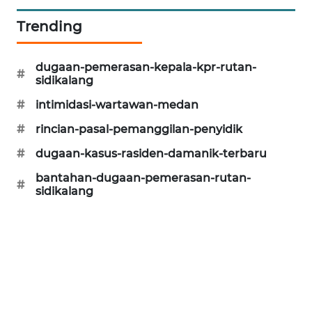
Trending
LKKI
dugaan-pemerasan-kepala-kpr-rutan-
KOPEKLIN
#
sidikalang
#
intimidasi-wartawan-medan
PORTAL
KONSUMEN
#
rincian-pasal-pemanggilan-penyidik
#
dugaan-kasus-rasiden-damanik-terbaru
FORWAMKI
bantahan-dugaan-pemerasan-rutan-
#
sidikalang
ALPERKLINAS
FORJASIDA
TAMBANG
NEWS