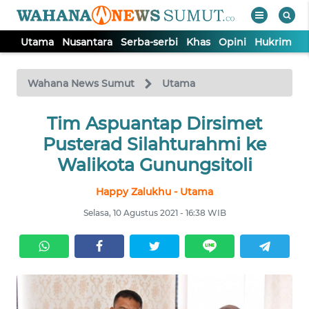
Utama
Nusantara
Serba-serbi
Khas
Opini
Hukrim
P
WAHANA
Tutup
TV
Wahana News Sumut
Utama
UTAMA
Tim Aspuantap Dirsimet
Pusterad Silahturahmi ke
NUSANTARA
Walikota Gunungsitoli
Happy Zalukhu - Utama
SERBA-
SERBI
Selasa, 10 Agustus 2021 - 16:38 WIB
KHAS
OPINI