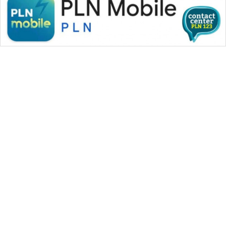
WAHANA MEDIA GROUP
|
|
|
WAHANA NEWS co
WAHANA TANI
WAHANA ADVOKAT
|
|
WAHANA INFRASTRUKTUR
WAHANA KONSUMEN
|
|
|
WAHANA LISTRIK
WAHANA TRAVEL
WAHANA TV
|
|
|
WAHANANEWS id
WAHANANEWS CO ID
WAHANANEWS NET
|
|
|
WAHANA SPORT ID
Wahana UMKM
Wahana Seleb