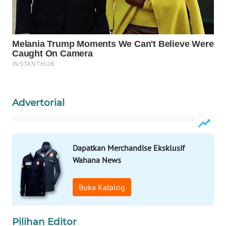
WN
LABUANBAJO
WN
BORNEO
Wahana
Media
Group
Advertorial
WAHANA
NEWS
Dapatkan Merchandise Eksklusif
WAHANA
Wahana News
TANI
Buka Katalog
WAHANA
ADVOKAT
Pilihan Editor