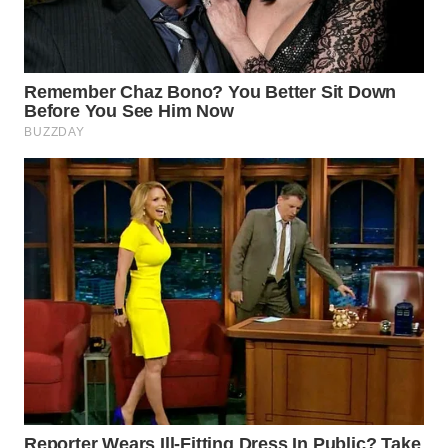
SIMALUNGUN
WN
LABUHANBATU
WN
TAPANULI
TENGAH
WN DELI
SERDANG
WN
TEBING
TINGGI
WN
PAKPAK