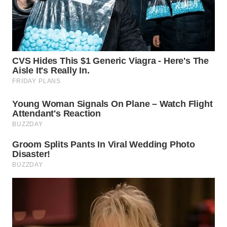
WN
GORONTALO
WN
SULUT
WN
MALUKU
WN
MALUT
WN
DAIRI
WN
DANAU
TOBA