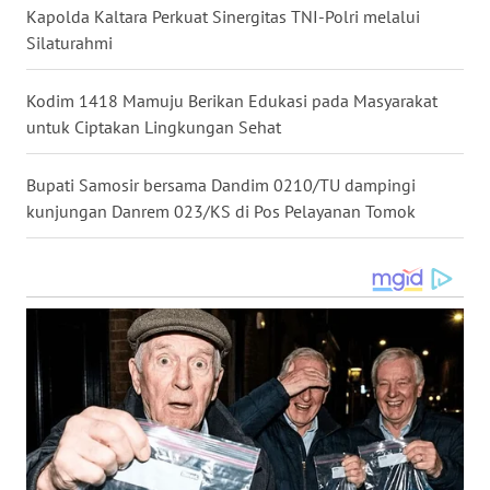
WN
Kapolda Kaltara Perkuat Sinergitas TNI-Polri melalui
KALBAR
Silaturahmi
WN
Kodim 1418 Mamuju Berikan Edukasi pada Masyarakat
KALTENG
untuk Ciptakan Lingkungan Sehat
WN
Bupati Samosir bersama Dandim 0210/TU dampingi
KALTARA
kunjungan Danrem 023/KS di Pos Pelayanan Tomok
WN
KALSEL
WN
KALTIM
WN
SULSEL