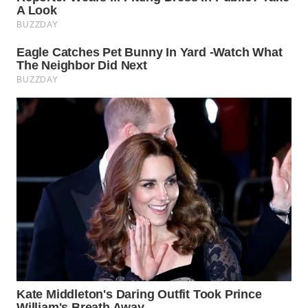
WN
KARAWANG
WN
BEKASI
WN
BOGOR
WN
DEPOK
WN
TAPANULI
UTARA
WN
SAMOSIR