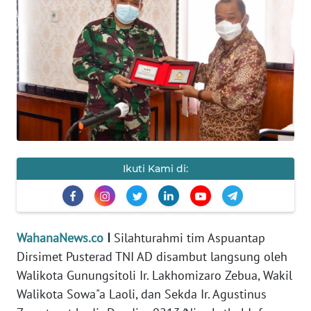
HUKRIM
PERISTIWA
Informasi
INDEKS
BERITA
Ikuti Kami di:
KONTAK
KAMI
INFO
WahanaNews.co
I
Silahturahmi tim Aspuantap
IKLAN
Dirsimet Pusterad TNI AD disambut langsung oleh
Walikota Gunungsitoli Ir. Lakhomizaro Zebua, Wakil
TENTANG
Walikota Sowa"a Laoli, dan Sekda Ir. Agustinus
KAMI