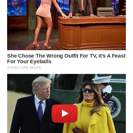
WN
MADURA
WN
SURABAYA
WN
NATUNA
WN
BINTAN
WN
MANDALIKA
WN
LIKUPANG