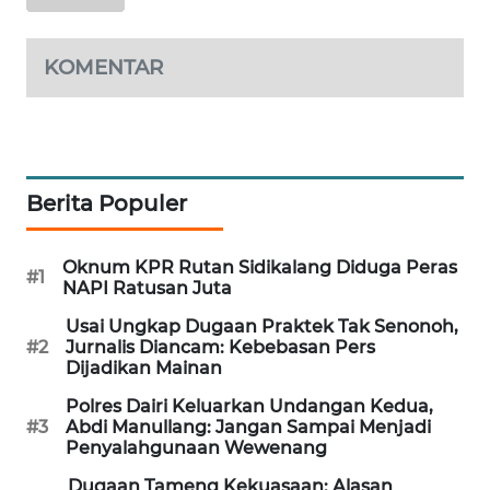
WAHANA
OTOMOTIF
KOMENTAR
WAHANA
HEALTH
WAHANA
DESA
Berita Populer
WISATA
Oknum KPR Rutan Sidikalang Diduga Peras
LAPAK
#1
NAPI Ratusan Juta
WAHANA
Usai Ungkap Dugaan Praktek Tak Senonoh,
#2
Jurnalis Diancam: Kebebasan Pers
Wahana
Dijadikan Mainan
Network
Polres Dairi Keluarkan Undangan Kedua,
#3
Abdi Manullang: Jangan Sampai Menjadi
KONSUMEN
Penyalahgunaan Wewenang
LISTRIK
Dugaan Tameng Kekuasaan: Alasan