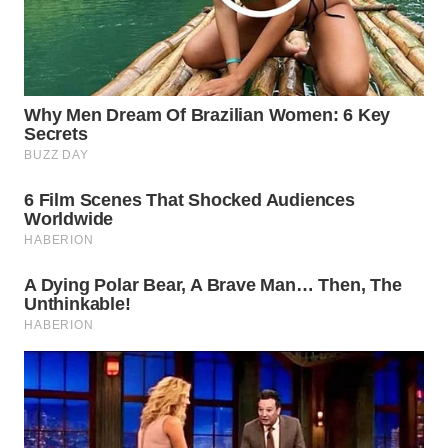
SUKABUMI
WN
PURWAKARTA
WN
PRIANGAN
TIMUR
WN
SEMARANG
WN
SOLO
WN
BOROBUDUR