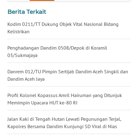
WN
LAMPUNG
Berita Terkait
Kodim 0211/TT Dukung Objek Vital Nasional Bidang
WN
Kelistrikan
JATENG
Penghadangan Dandim 0508/Depok di Koramil
WN
NUSANTARA
03/Sukmajaya
WN
Danrem 012/TU Pimpin Sertijab Dandim Aceh Singkil dan
JOGJA
Dandim Aceh Jaya
WN
Profil Kolonel Kopassus Amril Hairuman yang Ditunjuk
JATIM
Memimpin Upacara HUT ke-80 RI
WN
Jalan Kaki di Tengah Hutan Lewati Pegunungan Terjal,
BALI
Kapolres Bersama Dandim Kunjungi SD Viral di Nias