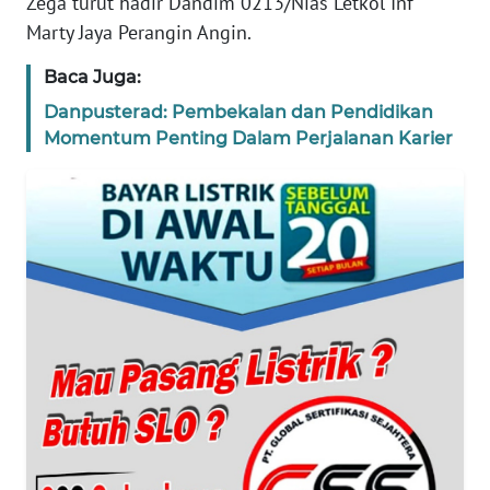
Zega turut hadir Dandim 0213/Nias Letkol Inf
Marty Jaya Perangin Angin.
PEDOMAN
MEDIA
Baca Juga:
SIBER
Danpusterad: Pembekalan dan Pendidikan
Momentum Penting Dalam Perjalanan Karier
REDAKSI
KARIR
DISCLAIMER
Wahana
News
Regional
WN
SUMUT