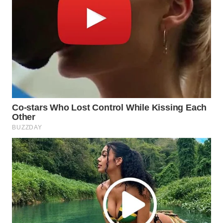
WN
BINJAI
WN
CIREBON
WN
INDRAMAYU
WN
KUNINGAN
WN
MAJALENGKA
WN
SUBANG
WN