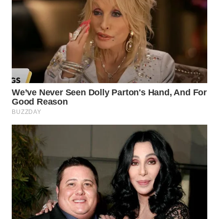
WN
NIAS
WN
LANGKAT
WN
TAPANULI
SELATAN
WN
TANJUNG
LESUNG
WN
KARO
WN