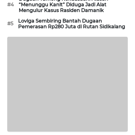
#4
“Menunggu Kanit” Diduga Jadi Alat
MASYARAKAT
Mengulur Kasus Rasiden Damanik
KELISTRIKAN
Loviga Sembiring Bantah Dugaan
#5
Pemerasan Rp280 Juta di Rutan Sidikalang
WALINKI
ID
MAWAKA
ID
MARTABAT
NET
PLN
WATCH
MKLI
LPKKI