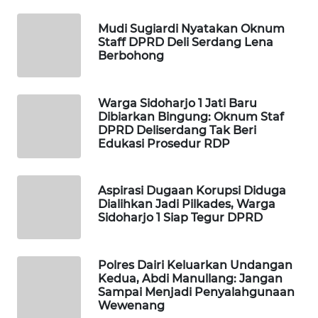
WAHANA
INFRASTRUKTUR
Mudi Sugiardi Nyatakan Oknum
Staff DPRD Deli Serdang Lena
Berbohong
WAHANA
KONSUMEN
Warga Sidoharjo 1 Jati Baru
WAHANA
Dibiarkan Bingung: Oknum Staf
LISTRIK
DPRD Deliserdang Tak Beri
Edukasi Prosedur RDP
WAHANA
TRAVEL
Aspirasi Dugaan Korupsi Diduga
Dialihkan Jadi Pilkades, Warga
Sidoharjo 1 Siap Tegur DPRD
WAHANA
TV
Polres Dairi Keluarkan Undangan
WAHANANEWS
Kedua, Abdi Manullang: Jangan
ID
Sampai Menjadi Penyalahgunaan
Wewenang