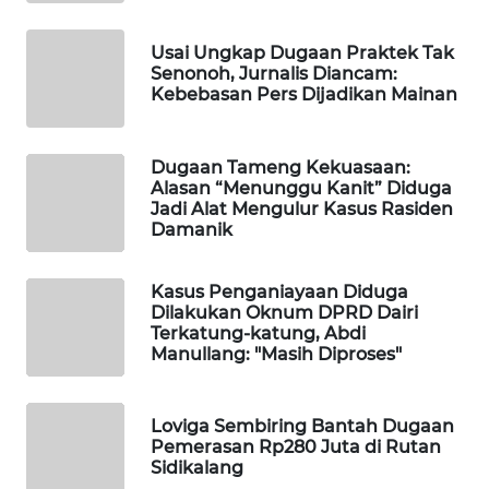
WAHANANEWS
CO ID
Usai Ungkap Dugaan Praktek Tak
Senonoh, Jurnalis Diancam:
WAHANANEWS
Kebebasan Pers Dijadikan Mainan
NET
Dugaan Tameng Kekuasaan:
WAHANA
Alasan “Menunggu Kanit” Diduga
SPORT
Jadi Alat Mengulur Kasus Rasiden
Damanik
WAHANA
UMKM
Kasus Penganiayaan Diduga
Dilakukan Oknum DPRD Dairi
Terkatung-katung, Abdi
WAHANA
Manullang: "Masih Diproses"
SELEB
WAHANA
Loviga Sembiring Bantah Dugaan
PERSONA
Pemerasan Rp280 Juta di Rutan
Sidikalang