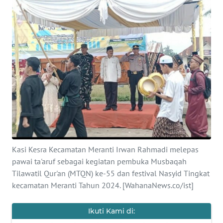
HUKRIM
PERISTIWA
Informasi
INDEKS
BERITA
KONTAK
KAMI
Kasi Kesra Kecamatan Meranti Irwan Rahmadi melepas
pawai ta'aruf sebagai kegiatan pembuka Musbaqah
INFO
Tilawatil Qur'an (MTQN) ke-55 dan festival Nasyid Tingkat
IKLAN
kecamatan Meranti Tahun 2024. [WahanaNews.co/ist]
TENTANG
Ikuti Kami di:
KAMI