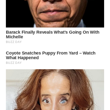
WN
BINJAI
WN
CIREBON
WN
INDRAMAYU
WN
KUNINGAN
WN
MAJALENGKA
WN
SUBANG
WN