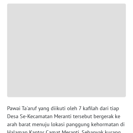
WN
JAKARTA
WN
JABAR
WN
BANTEN
WN
NTT
WN
KEPRI
Pawai Ta'aruf yang diikuti oleh 7 kafilah dari tiap
WN
Desa Se-Kecamatan Meranti tersebut bergerak ke
PAPUA
arah barat menuju lokasi panggung kehormatan di
Halaman Kantor Camat Meranti. Sebanyak kurang
WN