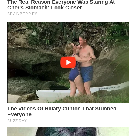
WN
LABUANBAJO
WN
BORNEO
Wahana
Media
Group
WAHANA
NEWS
WAHANA
TANI
WAHANA
ADVOKAT