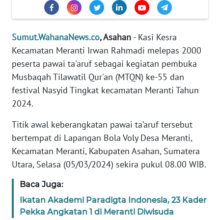
PEDOMAN
MEDIA
Sumut.WahanaNews.co
, Asahan
- Kasi Kesra
SIBER
Kecamatan Meranti Irwan Rahmadi melepas 2000
REDAKSI
peserta pawai ta'aruf sebagai kegiatan pembuka
Musbaqah Tilawatil Qur'an (MTQN) ke-55 dan
KARIR
festival Nasyid Tingkat kecamatan Meranti Tahun
2024.
DISCLAIMER
Titik awal keberangkatan pawai ta’aruf tersebut
bertempat di Lapangan Bola Voly Desa Meranti,
Wahana
News
Kecamatan Meranti, Kabupaten Asahan, Sumatera
Regional
Utara, Selasa (05/03/2024) sekira pukul 08.00 WIB.
WN
Baca Juga:
SUMUT
Ikatan Akademi Paradigta Indonesia, 23 Kader
Pekka Angkatan 1 di Meranti Diwisuda