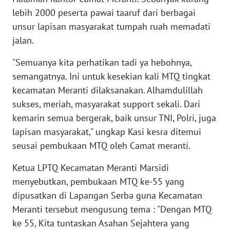
PAPUA
lebih 2000 peserta pawai taaruf dari berbagai
BARAT
unsur lapisan masyarakat tumpah ruah memadati
jalan.
WN
RIAU
"Semuanya kita perhatikan tadi ya hebohnya,
semangatnya. Ini untuk kesekian kali MTQ tingkat
WN
kecamatan Meranti dilaksanakan. Alhamdulillah
SERAMBI
sukses, meriah, masyarakat support sekali. Dari
kemarin semua bergerak, baik unsur TNI, Polri, juga
WN
lapisan masyarakat," ungkap Kasi kesra ditemui
JAMBI
seusai pembukaan MTQ oleh Camat meranti.
WN
Ketua LPTQ Kecamatan Meranti Marsidi
SULTRA
menyebutkan, pembukaan MTQ ke-55 yang
dipusatkan di Lapangan Serba guna Kecamatan
WN
Meranti tersebut mengusung tema : "Dengan MTQ
NTB
ke 55, Kita tuntaskan Asahan Sejahtera yang