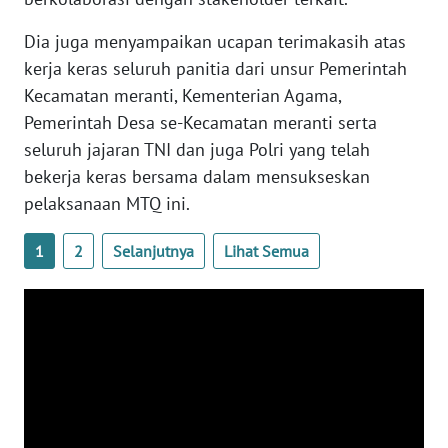
WN
LAMPUNG
Dia juga menyampaikan ucapan terimakasih atas
kerja keras seluruh panitia dari unsur Pemerintah
WN
Kecamatan meranti, Kementerian Agama,
JATENG
Pemerintah Desa se-Kecamatan meranti serta
seluruh jajaran TNI dan juga Polri yang telah
WN
bekerja keras bersama dalam mensukseskan
NUSANTARA
pelaksanaan MTQ ini.
WN
1
2
Selanjutnya
Lihat Semua
JOGJA
WN
JATIM
WN
BALI