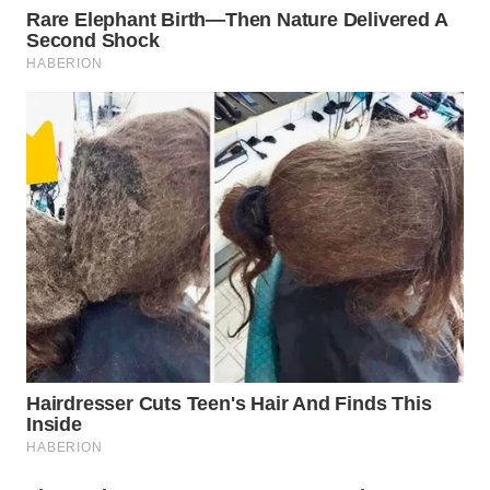
WN
MADURA
WN
SURABAYA
WN
NATUNA
WN
BINTAN
WN
MANDALIKA
WN
LIKUPANG