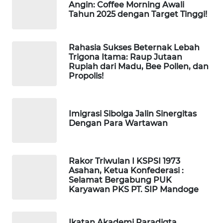
WAHANA
Angin: Coffee Morning Awali
OTOMOTIF
Tahun 2025 dengan Target Tinggi!
WAHANA
Rahasia Sukses Beternak Lebah
HEALTH
Trigona Itama: Raup Jutaan
Rupiah dari Madu, Bee Pollen, dan
Propolis!
WAHANA
DESA
WISATA
Imigrasi Sibolga Jalin Sinergitas
Dengan Para Wartawan
LAPAK
WAHANA
Wahana
Rakor Triwulan I KSPSI 1973
Network
Asahan, Ketua Konfederasi :
Selamat Bergabung PUK
Karyawan PKS PT. SIP Mandoge
KONSUMEN
LISTRIK
Ikatan Akademi Paradigta