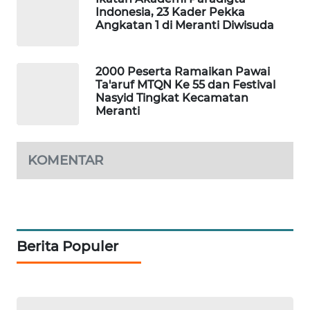
Indonesia, 23 Kader Pekka
MASYARAKAT
Angkatan 1 di Meranti Diwisuda
KELISTRIKAN
WALINKI
2000 Peserta Ramaikan Pawai
ID
Ta'aruf MTQN Ke 55 dan Festival
Nasyid Tingkat Kecamatan
Meranti
MAWAKA
ID
KOMENTAR
MARTABAT
NET
PLN
WATCH
Berita Populer
MKLI
LPKKI