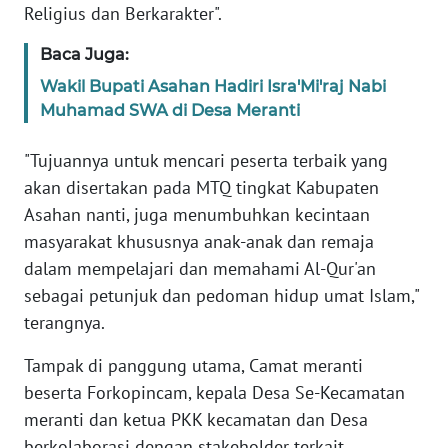
Religius dan Berkarakter".
WN
SULTENG
Baca Juga:
Wakil Bupati Asahan Hadiri Isra'Mi'raj Nabi
WN
SULBAR
Muhamad SWA di Desa Meranti
"Tujuannya untuk mencari peserta terbaik yang
WN
BABEL
akan disertakan pada MTQ tingkat Kabupaten
Asahan nanti, juga menumbuhkan kecintaan
WN
masyarakat khususnya anak-anak dan remaja
SUMBAR
dalam mempelajari dan memahami Al-Qur'an
sebagai petunjuk dan pedoman hidup umat Islam,"
WN
terangnya.
SUMSEL
Tampak di panggung utama, Camat meranti
WN
beserta Forkopincam, kepala Desa Se-Kecamatan
BENGKULU
meranti dan ketua PKK kecamatan dan Desa
berkolaborasi dengan stakeholder terkait.