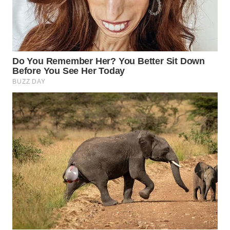
SUKABUMI
WN
PURWAKARTA
WN
PRIANGAN
TIMUR
WN
SEMARANG
WN
SOLO
WN
BOROBUDUR