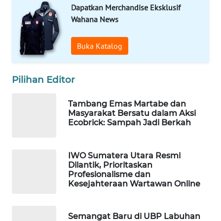
WAHANANEWS
Dapatkan Merchandise Eksklusif
CO ID
Wahana News
WAHANANEWS
Buka Katalog
NET
WAHANA
Pilihan Editor
SPORT
Tambang Emas Martabe dan
Masyarakat Bersatu dalam Aksi
WAHANA
Ecobrick: Sampah Jadi Berkah
UMKM
WAHANA
IWO Sumatera Utara Resmi
SELEB
Dilantik, Prioritaskan
Profesionalisme dan
Kesejahteraan Wartawan Online
WAHANA
PERSONA
Semangat Baru di UBP Labuhan