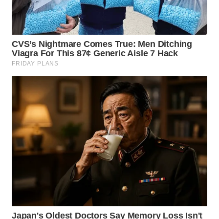
SIMALUNGUN
WN
LABUHANBATU
WN
TAPANULI
TENGAH
WN DELI
SERDANG
WN
TEBING
TINGGI
WN
PAKPAK