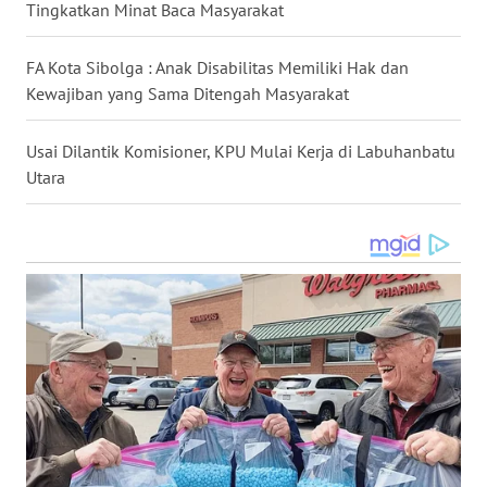
Tingkatkan Minat Baca Masyarakat
WN
NIAS
FA Kota Sibolga : Anak Disabilitas Memiliki Hak dan
Kewajiban yang Sama Ditengah Masyarakat
WN
LANGKAT
Usai Dilantik Komisioner, KPU Mulai Kerja di Labuhanbatu
Utara
WN
TAPANULI
SELATAN
WN
TANJUNG
LESUNG
WN
KARO
WN