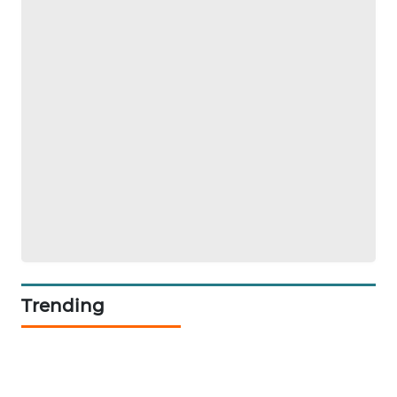
LKKI
KOPEKLIN
PORTAL
KONSUMEN
FORWAMKI
ALPERKLINAS
FORJASIDA
Trending
TAMBANG
NEWS