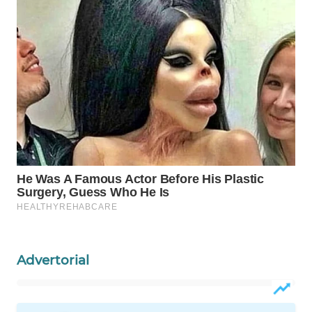
WAHANA
INFRASTRUKTUR
WAHANA
KONSUMEN
WAHANA
LISTRIK
WAHANA
TRAVEL
WAHANA
TV
Advertorial
WAHANANEWS
ID