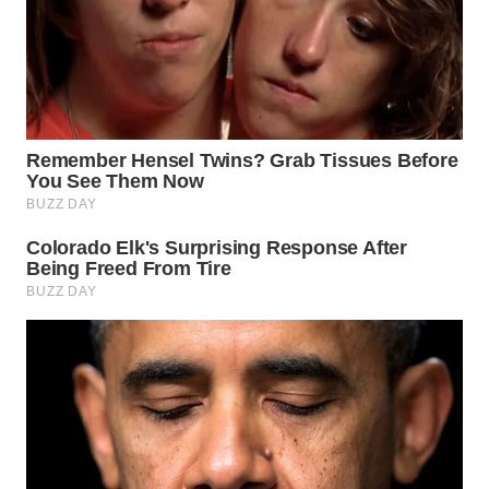
WN
PADANG
LAWAS
WN
SUMEDANG
WN
CIANJUR
WN
KEPULAUAN
SERIBU
WN
TANGERANG