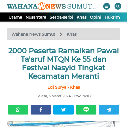
Utama
Nusantara
Serba-serbi
Khas
Opini
Hukrim
P
WAHANA
Tutup
TV
Wahana News Sumut
Khas
UTAMA
2000 Peserta Ramaikan Pawai
Ta'aruf MTQN Ke 55 dan
NUSANTARA
Festival Nasyid Tingkat
Kecamatan Meranti
SERBA-
Edi Surya - Khas
SERBI
Selasa, 5 Maret 2024 - 17:49 WIB
KHAS
OPINI