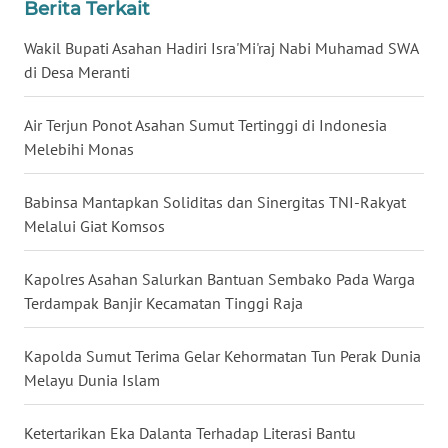
WN
Berita Terkait
GORONTALO
Wakil Bupati Asahan Hadiri Isra'Mi'raj Nabi Muhamad SWA
di Desa Meranti
WN
SULUT
Air Terjun Ponot Asahan Sumut Tertinggi di Indonesia
Melebihi Monas
WN
MALUKU
Babinsa Mantapkan Soliditas dan Sinergitas TNI-Rakyat
WN
Melalui Giat Komsos
MALUT
Kapolres Asahan Salurkan Bantuan Sembako Pada Warga
WN
Terdampak Banjir Kecamatan Tinggi Raja
DAIRI
Kapolda Sumut Terima Gelar Kehormatan Tun Perak Dunia
WN
Melayu Dunia Islam
DANAU
TOBA
Ketertarikan Eka Dalanta Terhadap Literasi Bantu