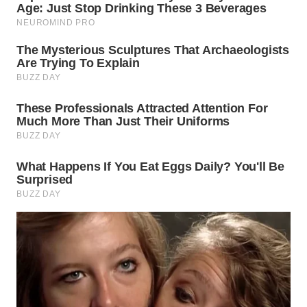
WN
KARAWANG
WN
BEKASI
WN
BOGOR
WN
DEPOK
WN
TAPANULI
UTARA
WN
SAMOSIR