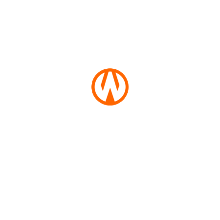
Tarif
NIAS
1748964988
WN
Ekuin
LANGKAT
Adian Napitupulu Minta Aplikator
Ojol Hapus Biaya Layanan-Jasa
WN
1748143466
TAPANULI
SELATAN
Ekuin
WN
IDEAS: Demo Ojol 20 Mei
Diperkirakan Timbulkan Kerugian
TANJUNG
Rp188 Miliar
LESUNG
1747963442
WN
Opini
KARO
Marhaen di Era Digital :
Perjuangan Driver Ojek Online
Melawan Penindasan Gaya Baru
WN
SIMALUNGUN
1747946913