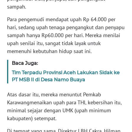
PAPUA
sampah.
BARAT
Para pengemudi mendapat upah Rp 64.000 per
hari, sedang upah tenaga pengangkut dan penyapu
WN
RIAU
sampah hanya Rp60.000 per hari. Mereka menilai
upah senilai itu, sangat tidak layak untuk
WN
memenuhi kebutuhan hidup saat ini.
SERAMBI
Baca Juga:
WN
Tim Terpadu Provinsi Aceh Lakukan Sidak ke
JAMBI
PT MSB II di Desa Namo Buaya
WN
Atas dasar itu, mereka menuntut Pemkab
SULTRA
Karawangmenaikan upah para THL kebersihan itu,
minimal sejajar dengan UMK (upah minimum
WN
kabupaten) setempat.
NTB
Di tempat yang sama, Direktur LBH Cakra, Hilman