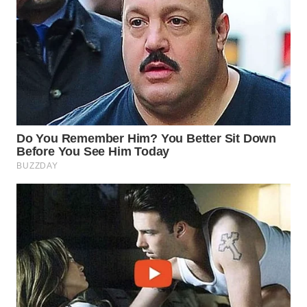
WN
NIAS
WN
LANGKAT
WN
TAPANULI
SELATAN
WN
TANJUNG
LESUNG
WN
KARO
WN