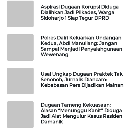
WAHANA
Aspirasi Dugaan Korupsi Diduga
INFRASTRUKTUR
Dialihkan Jadi Pilkades, Warga
Sidoharjo 1 Siap Tegur DPRD
WAHANA
KONSUMEN
Polres Dairi Keluarkan Undangan
Kedua, Abdi Manullang: Jangan
WAHANA
Sampai Menjadi Penyalahgunaan
LISTRIK
Wewenang
WAHANA
Usai Ungkap Dugaan Praktek Tak
TRAVEL
Senonoh, Jurnalis Diancam:
Kebebasan Pers Dijadikan Mainan
WAHANA
TV
Dugaan Tameng Kekuasaan:
Alasan “Menunggu Kanit” Diduga
WAHANANEWS
Jadi Alat Mengulur Kasus Rasiden
ID
Damanik