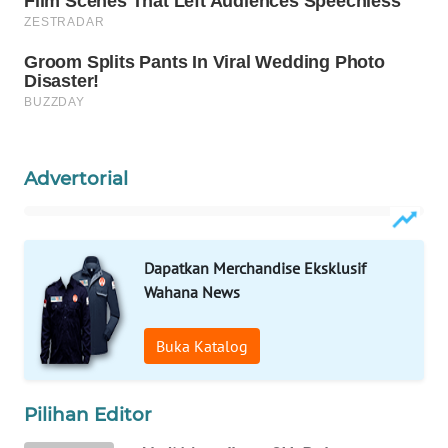
WN
MADURA
WN
SURABAYA
WN
Advertorial
NATUNA
WN
BINTAN
Dapatkan Merchandise Eksklusif
Wahana News
WN
MANDALIKA
Buka Katalog
WN
LIKUPANG
Pilihan Editor