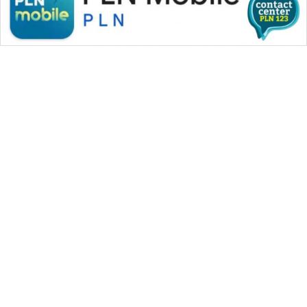
ID
PERAPKI
NEWS
SONYA
ASA
NEWS
WAHANA MEDIA GROUP
|
|
|
WAHANA NEWS co
WAHANA TANI
WAHANA ADVOKAT
|
|
WAHANA INFRASTRUKTUR
WAHANA KONSUMEN
|
|
|
WAHANA LISTRIK
WAHANA TRAVEL
WAHANA TV
|
|
|
WAHANANEWS id
WAHANANEWS CO ID
WAHANANEWS NET
|
|
|
WAHANA SPORT ID
Wahana UMKM
Wahana Seleb
|
|
|
Wahana Persona
Wahana Otomotif
Wahana Health