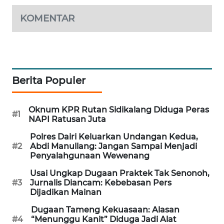
WAHANANEWS
CO ID
KOMENTAR
WAHANANEWS
NET
WAHANA
Berita Populer
SPORT
Oknum KPR Rutan Sidikalang Diduga Peras
#1
WAHANA
NAPI Ratusan Juta
UMKM
Polres Dairi Keluarkan Undangan Kedua,
#2
Abdi Manullang: Jangan Sampai Menjadi
WAHANA
Penyalahgunaan Wewenang
SELEB
Usai Ungkap Dugaan Praktek Tak Senonoh,
#3
Jurnalis Diancam: Kebebasan Pers
WAHANA
Dijadikan Mainan
PERSONA
Dugaan Tameng Kekuasaan: Alasan
#4
“Menunggu Kanit” Diduga Jadi Alat