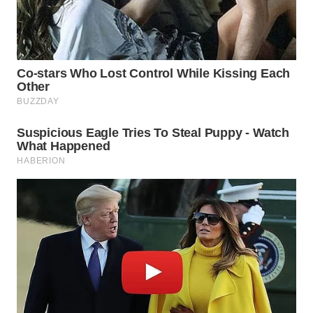
SIMALUNGUN
WN
LABUHANBATU
WN
TAPANULI
TENGAH
WN DELI
SERDANG
WN
TEBING
TINGGI
WN
PAKPAK