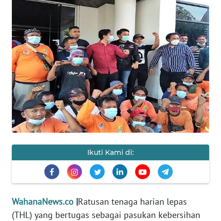
HUKRIM
PERISTIWA
Informasi
INDEKS
BERITA
KONTAK
KAMI
Ikuti Kami di:
INFO
IKLAN
TENTANG
WahanaNews.co
|
Ratusan tenaga harian lepas
KAMI
(THL) yang bertugas sebagai pasukan kebersihan