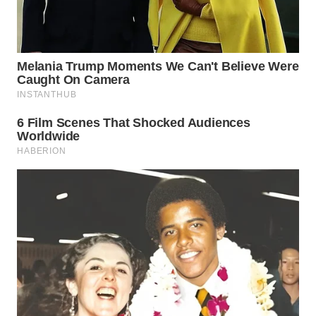
WN
KARAWANG
WN
BEKASI
WN
BOGOR
WN
DEPOK
WN
TAPANULI
UTARA
WN
SAMOSIR