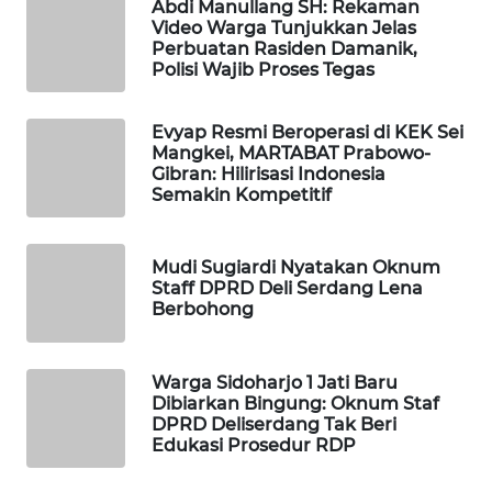
Abdi Manullang SH: Rekaman
WN
Video Warga Tunjukkan Jelas
LABUANBAJO
Perbuatan Rasiden Damanik,
Polisi Wajib Proses Tegas
WN
BORNEO
Evyap Resmi Beroperasi di KEK Sei
Mangkei, MARTABAT Prabowo-
Wahana
Gibran: Hilirisasi Indonesia
Media
Semakin Kompetitif
Group
WAHANA
Mudi Sugiardi Nyatakan Oknum
NEWS
Staff DPRD Deli Serdang Lena
Berbohong
WAHANA
TANI
Warga Sidoharjo 1 Jati Baru
Dibiarkan Bingung: Oknum Staf
DPRD Deliserdang Tak Beri
WAHANA
Edukasi Prosedur RDP
ADVOKAT