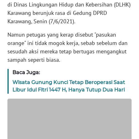
di Dinas Lingkungan Hidup dan Kebersihan (DLHK)
PEDOMAN
Karawang berunjuk rasa di Gedung DPRD
MEDIA
Karawang, Senin (7/6/2021).
SIBER
Namun petugas yang kerap disebut "pasukan
REDAKSI
orange" ini tidak mogok kerja, sebab sebelum dan
sesudah aksi mereka tetap bertugas mengangkut
KARIR
sampah seperti biasa.
DISCLAIMER
Baca Juga:
Wisata Gunung Kunci Tetap Beroperasi Saat
Wahana
Libur Idul Fitri 1447 H, Hanya Tutup Dua Hari
News
Regional
WN
SUMUT