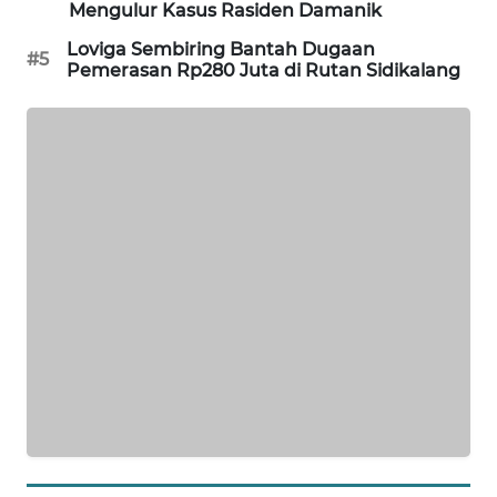
WAHANA
Mengulur Kasus Rasiden Damanik
OTOMOTIF
Loviga Sembiring Bantah Dugaan
#5
Pemerasan Rp280 Juta di Rutan Sidikalang
WAHANA
HEALTH
WAHANA
DESA
WISATA
LAPAK
WAHANA
Wahana
Network
KONSUMEN
LISTRIK