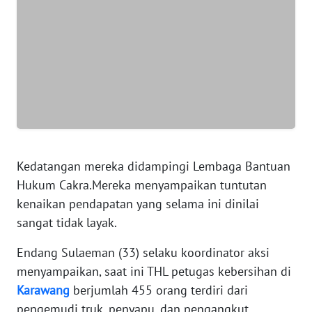
WN
JAKARTA
WN
JABAR
WN
BANTEN
WN
Kedatangan mereka didampingi Lembaga Bantuan
NTT
Hukum Cakra.Mereka menyampaikan tuntutan
kenaikan pendapatan yang selama ini dinilai
WN
sangat tidak layak.
KEPRI
Endang Sulaeman (33) selaku koordinator aksi
WN
menyampaikan, saat ini THL petugas kebersihan di
PAPUA
Karawang
berjumlah 455 orang terdiri dari
pengemudi truk, penyapu, dan pengangkut
WN