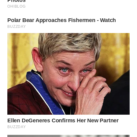
WN
BINJAI
WN
CIREBON
WN
INDRAMAYU
WN
KUNINGAN
WN
MAJALENGKA
WN
SUBANG
WN