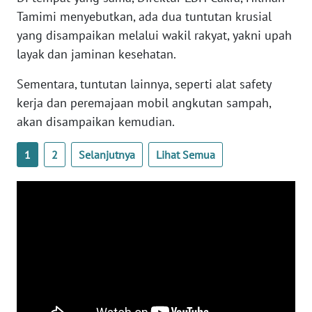
WN
Tamimi menyebutkan, ada dua tuntutan krusial
SULTENG
yang disampaikan melalui wakil rakyat, yakni upah
layak dan jaminan kesehatan.
WN
SULBAR
Sementara, tuntutan lainnya, seperti alat safety
kerja dan peremajaan mobil angkutan sampah,
WN
akan disampaikan kemudian.
BABEL
1
2
Selanjutnya
Lihat Semua
WN
SUMBAR
WN
SUMSEL
WN
BENGKULU