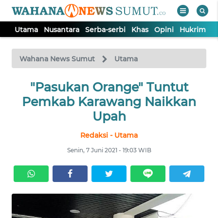
Utama
Nusantara
Serba-serbi
Khas
Opini
Hukrim
P
WAHANA
Tutup
TV
Wahana News Sumut
Utama
UTAMA
"Pasukan Orange" Tuntut
Pemkab Karawang Naikkan
NUSANTARA
Upah
Redaksi - Utama
SERBA-
SERBI
Senin, 7 Juni 2021 - 19:03 WIB
KHAS
OPINI