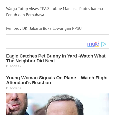
WN
GORONTALO
Warga Tutup Akses TPA Salubue Mamasa, Protes karena
Penuh dan Berbahaya
WN
SULUT
Pemprov DKI Jakarta Buka Lowongan PPSU
WN
MALUKU
WN
MALUT
WN
DAIRI
WN
DANAU
TOBA