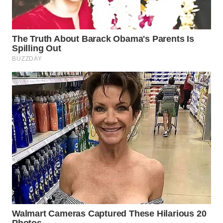
WN
PADANG
LAWAS
WN
SUMEDANG
WN
CIANJUR
WN
KEPULAUAN
SERIBU
WN
TANGERANG