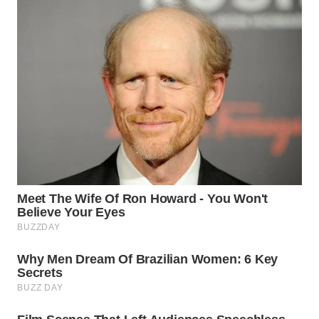
SUKABUMI
WN
PURWAKARTA
WN
PRIANGAN
TIMUR
WN
SEMARANG
WN
SOLO
WN
BOROBUDUR