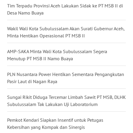
WN
Tim Terpadu Provinsi Aceh Lakukan Sidak ke PT MSB II di
KALBAR
Desa Namo Buaya
WN
Wakil Wali Kota Subulussalam Akan Surati Gubernur Aceh,
KALTENG
Minta Hentikan Operasional PT MSB II
WN
AMP-SAKA Minta Wali Kota Subulussalam Segera
KALTARA
Menutup PT MSB II Namo Buaya
WN
KALSEL
PLN Nusantara Power Hentikan Sementara Pengangkutan
Pasir Laut di Nagan Raya
WN
KALTIM
Sungai Rikit Diduga Tercemar Limbah Sawit PT MSB, DLHK
Subulussalam Tak Lakukan Uji Laboratorium
WN
SULSEL
Pemkot Kendari Siapkan Insentif untuk Petugas
Kebersihan yang Kompak dan Sinergis