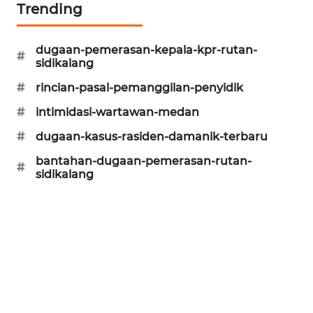
Trending
MASYARAKAT
KELISTRIKAN
dugaan-pemerasan-kepala-kpr-rutan-
#
sidikalang
WALINKI
ID
#
rincian-pasal-pemanggilan-penyidik
#
intimidasi-wartawan-medan
MAWAKA
ID
#
dugaan-kasus-rasiden-damanik-terbaru
bantahan-dugaan-pemerasan-rutan-
#
MARTABAT
sidikalang
NET
PLN
WATCH
MKLI
LPKKI