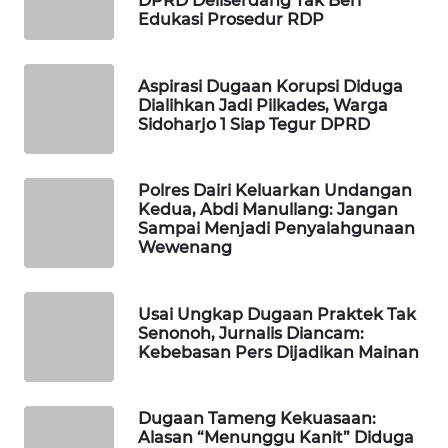
DPRD Deliserdang Tak Beri
Edukasi Prosedur RDP
LKKI
Aspirasi Dugaan Korupsi Diduga
KOPEKLIN
Dialihkan Jadi Pilkades, Warga
Sidoharjo 1 Siap Tegur DPRD
PORTAL
KONSUMEN
Polres Dairi Keluarkan Undangan
Kedua, Abdi Manullang: Jangan
FORWAMKI
Sampai Menjadi Penyalahgunaan
Wewenang
ALPERKLINAS
Usai Ungkap Dugaan Praktek Tak
FORJASIDA
Senonoh, Jurnalis Diancam:
Kebebasan Pers Dijadikan Mainan
TAMBANG
NEWS
Dugaan Tameng Kekuasaan:
Alasan “Menunggu Kanit” Diduga