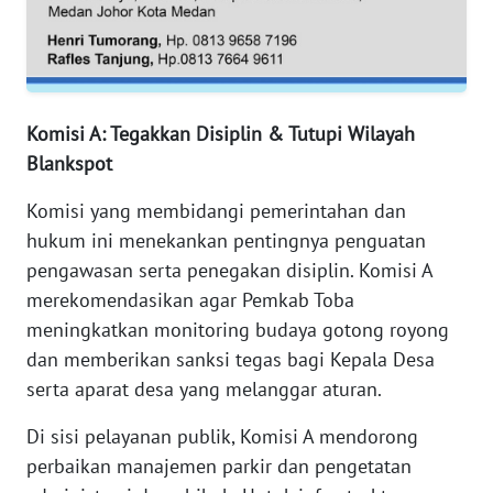
PAPUA
BARAT
WN
RIAU
Komisi A: Tegakkan Disiplin & Tutupi Wilayah
Blankspot
WN
SERAMBI
Komisi yang membidangi pemerintahan dan
hukum ini menekankan pentingnya penguatan
WN
pengawasan serta penegakan disiplin. Komisi A
JAMBI
merekomendasikan agar Pemkab Toba
meningkatkan monitoring budaya gotong royong
WN
dan memberikan sanksi tegas bagi Kepala Desa
SULTRA
serta aparat desa yang melanggar aturan.
WN
Di sisi pelayanan publik, Komisi A mendorong
NTB
perbaikan manajemen parkir dan pengetatan