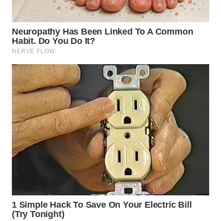
WN
LABUANBAJO
WN
BORNEO
Wahana
Media
Group
WAHANA
NEWS
WAHANA
TANI
WAHANA
ADVOKAT