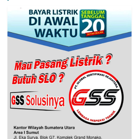
WN
JAKARTA
WN
JABAR
WN
BANTEN
WN
NTT
WN
KEPRI
WN
PAPUA
WN