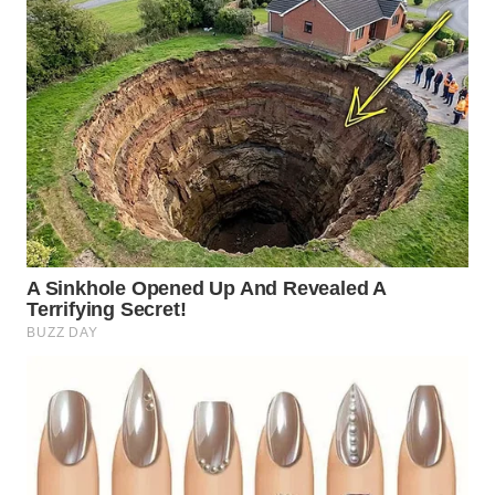
SUKABUMI
WN
PURWAKARTA
WN
PRIANGAN
TIMUR
WN
SEMARANG
WN
SOLO
WN
BOROBUDUR