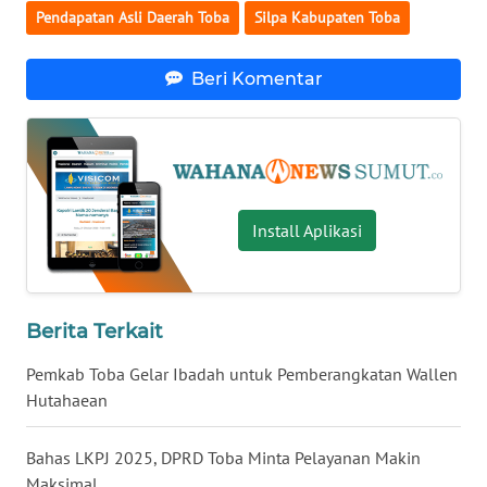
Pendapatan Asli Daerah Toba
Silpa Kabupaten Toba
WN
NIAS
Beri Komentar
WN
LANGKAT
WN
TAPANULI
SELATAN
Install Aplikasi
WN
TANJUNG
Berita Terkait
LESUNG
Pemkab Toba Gelar Ibadah untuk Pemberangkatan Wallen
WN
Hutahaean
KARO
Bahas LKPJ 2025, DPRD Toba Minta Pelayanan Makin
WN
Maksimal