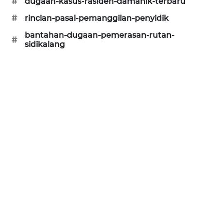
#
dugaan-kasus-rasiden-damanik-terbaru
ID
#
rincian-pasal-pemanggilan-penyidik
PERAPKI
bantahan-dugaan-pemerasan-rutan-
#
NEWS
sidikalang
SONYA
ASA
NEWS