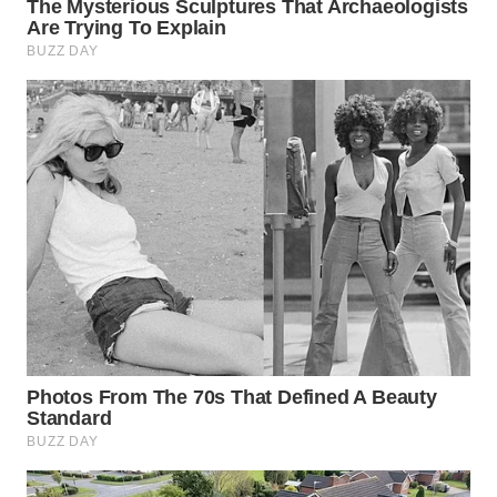
WN
BINJAI
WN
CIREBON
WN
INDRAMAYU
WN
KUNINGAN
WN
MAJALENGKA
WN
SUBANG
WN