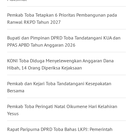
SIMALUNGUN
Pemkab Toba Tetapkan 6 Prioritas Pembangunan pada
WN
Ranwal RKPD Tahun 2027
LABUHANBATU
Bupati dan Pimpinan DPRD Toba Tandatangani KUA dan
WN
PPAS APBD Tahun Anggaran 2026
TAPANULI
TENGAH
KONI Toba Diduga Menyelewengkan Anggaran Dana
WN DELI
Hibah, 14 Orang Diperiksa Kejaksaan
SERDANG
Pemkab dan Kejari Toba Tandatangani Kesepakatan
WN
Bersama
TEBING
TINGGI
Pemkab Toba Peringati Natal Oikumene Hari Kelahiran
Yesus
WN
PAKPAK
Rapat Paripurna DPRD Toba Bahas LKPJ: Pemerintah