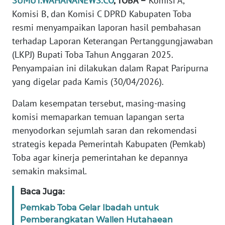
SUMUT.WAHANANEWS.CO
, TOBA –
Komisi A,
Komisi B, dan Komisi C DPRD Kabupaten Toba
PEDOMAN
resmi menyampaikan laporan hasil pembahasan
MEDIA
SIBER
terhadap Laporan Keterangan Pertanggungjawaban
(LKPJ) Bupati Toba Tahun Anggaran 2025.
REDAKSI
Penyampaian ini dilakukan dalam Rapat Paripurna
yang digelar pada Kamis (30/04/2026).
KARIR
Dalam kesempatan tersebut, masing-masing
komisi memaparkan temuan lapangan serta
DISCLAIMER
menyodorkan sejumlah saran dan rekomendasi
Wahana
strategis kepada Pemerintah Kabupaten (Pemkab)
News
Toba agar kinerja pemerintahan ke depannya
Regional
semakin maksimal.
WN
Baca Juga:
SUMUT
Pemkab Toba Gelar Ibadah untuk
Pemberangkatan Wallen Hutahaean