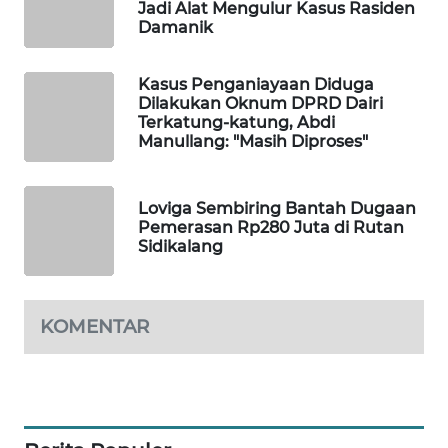
Jadi Alat Mengulur Kasus Rasiden
SITUNGIR
Damanik
NEWS
Kasus Penganiayaan Diduga
SIDIKALANG
Dilakukan Oknum DPRD Dairi
NEWS
Terkatung-katung, Abdi
Manullang: "Masih Diproses"
SIBARAGAS
NEWS
Loviga Sembiring Bantah Dugaan
Pemerasan Rp280 Juta di Rutan
METRO
Sidikalang
SIANTAR
NEWS
KOMENTAR
METRO
MEDAN
NEWS
METRO
JAKARTA