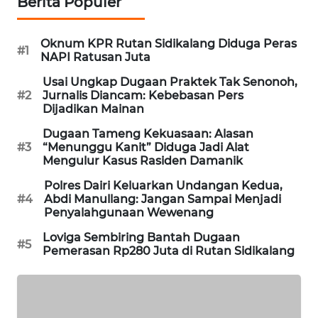
Berita Populer
NEWS
Oknum KPR Rutan Sidikalang Diduga Peras
KRT
#1
NAPI Ratusan Juta
NEWS
Usai Ungkap Dugaan Praktek Tak Senonoh,
#2
Jurnalis Diancam: Kebebasan Pers
KARING
Dijadikan Mainan
NEWS
Dugaan Tameng Kekuasaan: Alasan
#3
“Menunggu Kanit” Diduga Jadi Alat
JURNAL
Mengulur Kasus Rasiden Damanik
MARITIM
Polres Dairi Keluarkan Undangan Kedua,
#4
Abdi Manullang: Jangan Sampai Menjadi
HUMBANG
Penyalahgunaan Wewenang
NEWS
Loviga Sembiring Bantah Dugaan
#5
Pemerasan Rp280 Juta di Rutan Sidikalang
GARONGGANG
NEWS
FISUELRI