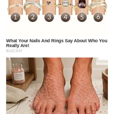
WN
MADURA
WN
SURABAYA
WN
NATUNA
WN
BINTAN
WN
MANDALIKA
WN
LIKUPANG