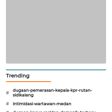
ID
ENERGI
NEWS
CILEUNGSI
NEWS
BERKAT
NEWS
BERAMPU
Trending
NEWS
dugaan-pemerasan-kepala-kpr-rutan-
ANUGERAH
#
sidikalang
NEWS
#
intimidasi-wartawan-medan
AKHLAK