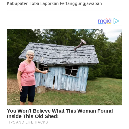
Kabupaten Toba Laporkan Pertanggungjawaban
WN
KARAWANG
WN
BEKASI
WN
BOGOR
WN
DEPOK
WN
TAPANULI
UTARA
WN
SAMOSIR