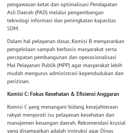
WN
pengawasan ketat dan optimalisasi Pendapatan
LAMPUNG
Asli Daerah (PAD) melalui pengembangan
teknologi informasi dan peningkatan kapasitas
WN
SDM.
JATENG
Dalam hal pelayanan dasar, Komisi B menyarankan
WN
pengelolaan sampah berbasis masyarakat serta
NUSANTARA
percepatan pembangunan dan operasionalisasi
Mal Pelayanan Publik (MPP) agar masyarakat lebih
WN
mudah mengurus administrasi kependudukan dan
JOGJA
perizinan.
WN
Komisi C: Fokus Kesehatan & Efisiensi Anggaran
JATIM
Komisi C yang menangani bidang kesejahteraan
WN
rakyat menyoroti isu pelayanan kesehatan dan
BALI
manajemen keuangan daerah. Rekomendasi krusial
yang disampaikan adalah instruksi agar Dinas