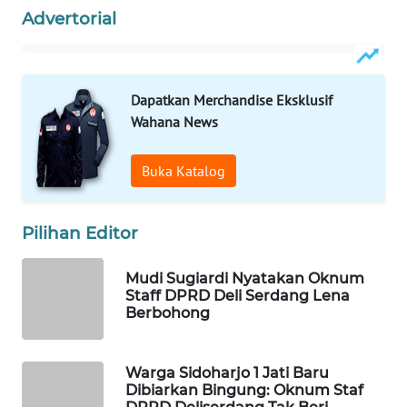
MASYARAKAT
Advertorial
KELISTRIKAN
WALINKI
Dapatkan Merchandise Eksklusif
ID
Wahana News
MAWAKA
ID
Buka Katalog
MARTABAT
Pilihan Editor
NET
Mudi Sugiardi Nyatakan Oknum
PLN
Staff DPRD Deli Serdang Lena
WATCH
Berbohong
MKLI
Warga Sidoharjo 1 Jati Baru
Dibiarkan Bingung: Oknum Staf
LPKKI