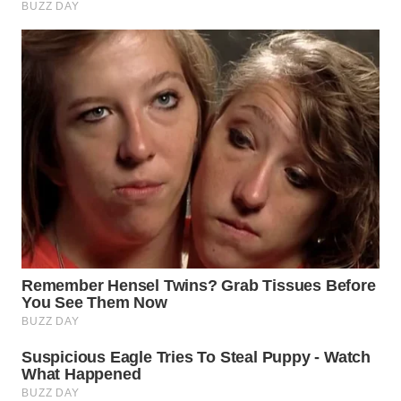
WAHANA
INFRASTRUKTUR
WAHANA
KONSUMEN
WAHANA
LISTRIK
WAHANA
TRAVEL
WAHANA
TV
WAHANANEWS
ID