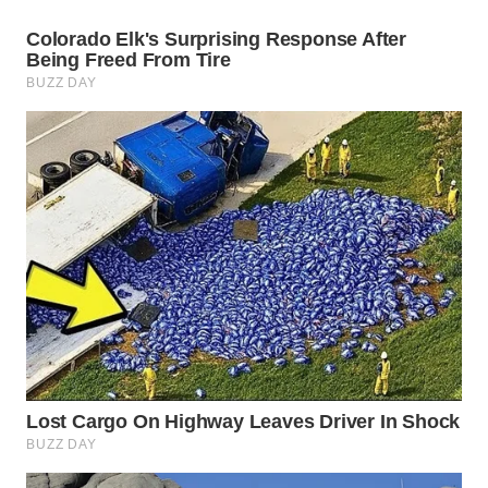
WAHANANEWS
CO ID
WAHANANEWS
NET
WAHANA
SPORT
WAHANA
UMKM
WAHANA
SELEB
WAHANA
PERSONA