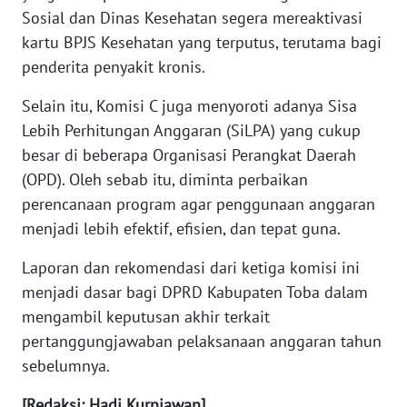
WN
Sosial dan Dinas Kesehatan segera mereaktivasi
KALBAR
kartu BPJS Kesehatan yang terputus, terutama bagi
penderita penyakit kronis.
WN
KALTENG
Selain itu, Komisi C juga menyoroti adanya Sisa
Lebih Perhitungan Anggaran (SiLPA) yang cukup
WN
besar di beberapa Organisasi Perangkat Daerah
KALTARA
(OPD). Oleh sebab itu, diminta perbaikan
perencanaan program agar penggunaan anggaran
WN
KALSEL
menjadi lebih efektif, efisien, dan tepat guna.
Laporan dan rekomendasi dari ketiga komisi ini
WN
menjadi dasar bagi DPRD Kabupaten Toba dalam
KALTIM
mengambil keputusan akhir terkait
pertanggungjawaban pelaksanaan anggaran tahun
WN
SULSEL
sebelumnya.
[Redaksi: Hadi Kurniawan]