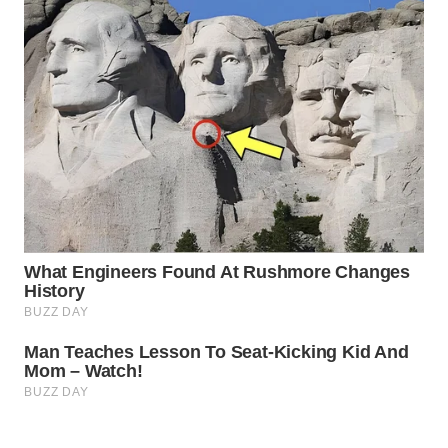
WAHANA
OTOMOTIF
WAHANA
HEALTH
WAHANA
DESA
WISATA
LAPAK
WAHANA
Wahana
Network
KONSUMEN
LISTRIK