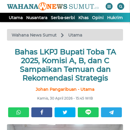
Utama
Nusantara
Serba-serbi
Khas
Opini
Hukrim
P
WAHANA
Tutup
TV
Wahana News Sumut
Utama
UTAMA
Bahas LKPJ Bupati Toba TA
2025, Komisi A, B, dan C
NUSANTARA
Sampaikan Temuan dan
Rekomendasi Strategis
SERBA-
Johan Pangaribuan - Utama
SERBI
Kamis, 30 April 2026 - 15:45 WIB
KHAS
OPINI