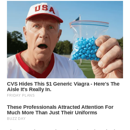
WN
PADANG
LAWAS
WN
SUMEDANG
WN
CIANJUR
WN
KEPULAUAN
SERIBU
WN
TANGERANG