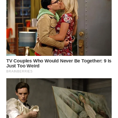
WN
PADANG
LAWAS
WN
SUMEDANG
WN
CIANJUR
WN
KEPULAUAN
SERIBU
WN
TANGERANG