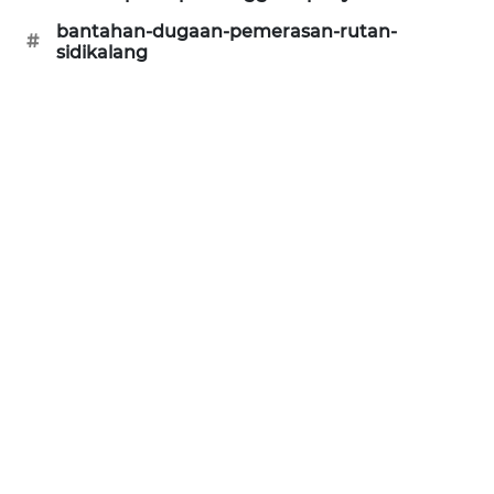
ID
bantahan-dugaan-pemerasan-rutan-
#
sidikalang
ENERGI
NEWS
CILEUNGSI
NEWS
BERKAT
NEWS
BERAMPU
NEWS
ANUGERAH
NEWS
AKHLAK