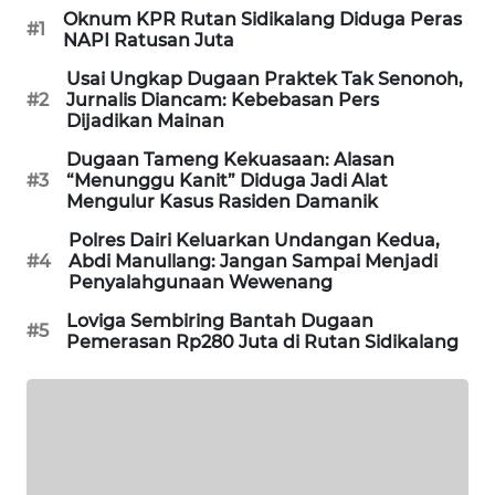
SITUNGIR
Oknum KPR Rutan Sidikalang Diduga Peras
#1
NEWS
NAPI Ratusan Juta
Usai Ungkap Dugaan Praktek Tak Senonoh,
SIDIKALANG
#2
Jurnalis Diancam: Kebebasan Pers
NEWS
Dijadikan Mainan
Dugaan Tameng Kekuasaan: Alasan
SIBARAGAS
#3
“Menunggu Kanit” Diduga Jadi Alat
NEWS
Mengulur Kasus Rasiden Damanik
Polres Dairi Keluarkan Undangan Kedua,
METRO
#4
Abdi Manullang: Jangan Sampai Menjadi
SIANTAR
Penyalahgunaan Wewenang
NEWS
Loviga Sembiring Bantah Dugaan
#5
Pemerasan Rp280 Juta di Rutan Sidikalang
METRO
MEDAN
NEWS
METRO
JAKARTA