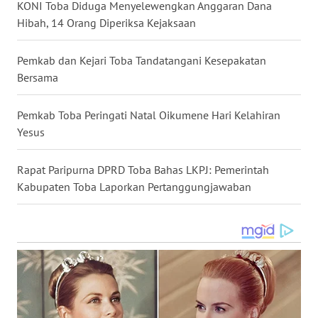
WN
KONI Toba Diduga Menyelewengkan Anggaran Dana
KALBAR
Hibah, 14 Orang Diperiksa Kejaksaan
WN
Pemkab dan Kejari Toba Tandatangani Kesepakatan
KALTENG
Bersama
WN
Pemkab Toba Peringati Natal Oikumene Hari Kelahiran
KALTARA
Yesus
WN
Rapat Paripurna DPRD Toba Bahas LKPJ: Pemerintah
KALSEL
Kabupaten Toba Laporkan Pertanggungjawaban
WN
KALTIM
WN
SULSEL