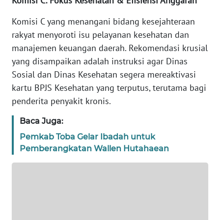
Komisi C: Fokus Kesehatan & Efisiensi Anggaran
PEDOMAN
Komisi C yang menangani bidang kesejahteraan
MEDIA
rakyat menyoroti isu pelayanan kesehatan dan
SIBER
manajemen keuangan daerah. Rekomendasi krusial
yang disampaikan adalah instruksi agar Dinas
REDAKSI
Sosial dan Dinas Kesehatan segera mereaktivasi
kartu BPJS Kesehatan yang terputus, terutama bagi
KARIR
penderita penyakit kronis.
DISCLAIMER
Baca Juga:
Pemkab Toba Gelar Ibadah untuk
Wahana
Pemberangkatan Wallen Hutahaean
News
Regional
WN
SUMUT