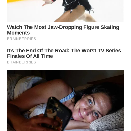
WN
NIAS
WN
LANGKAT
WN
TAPANULI
SELATAN
WN
TANJUNG
LESUNG
WN
KARO
WN