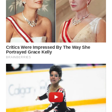
WN
GORONTALO
WN
SULUT
WN
MALUKU
WN
MALUT
WN
DAIRI
WN
DANAU
TOBA