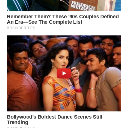
WAHANA
INFRASTRUKTUR
WAHANA
KONSUMEN
WAHANA
LISTRIK
WAHANA
TRAVEL
WAHANA
TV
WAHANANEWS
ID