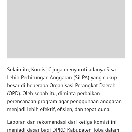
WN
JAKARTA
WN
JABAR
WN
BANTEN
WN
Selain itu, Komisi C juga menyoroti adanya Sisa
NTT
Lebih Perhitungan Anggaran (SiLPA) yang cukup
besar di beberapa Organisasi Perangkat Daerah
WN
(OPD). Oleh sebab itu, diminta perbaikan
KEPRI
perencanaan program agar penggunaan anggaran
menjadi lebih efektif, efisien, dan tepat guna.
WN
PAPUA
Laporan dan rekomendasi dari ketiga komisi ini
menjadi dasar bagi DPRD Kabupaten Toba dalam
WN