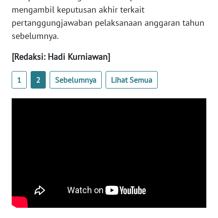
mengambil keputusan akhir terkait
PAPUA
BARAT
pertanggungjawaban pelaksanaan anggaran tahun
sebelumnya.
WN
RIAU
[Redaksi: Hadi Kurniawan]
1
2
Sebelumnya
Lihat Semua
WN
SERAMBI
WN
JAMBI
WN
SULTRA
WN
NTB