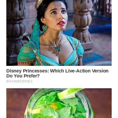
WN
MADURA
WN
SURABAYA
WN
NATUNA
WN
BINTAN
WN
MANDALIKA
WN
LIKUPANG