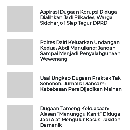
MASYARAKAT
KELISTRIKAN
Aspirasi Dugaan Korupsi Diduga
Dialihkan Jadi Pilkades, Warga
Sidoharjo 1 Siap Tegur DPRD
WALINKI
ID
Polres Dairi Keluarkan Undangan
Kedua, Abdi Manullang: Jangan
MAWAKA
Sampai Menjadi Penyalahgunaan
ID
Wewenang
MARTABAT
NET
Usai Ungkap Dugaan Praktek Tak
Senonoh, Jurnalis Diancam:
Kebebasan Pers Dijadikan Mainan
PLN
WATCH
Dugaan Tameng Kekuasaan:
MKLI
Alasan “Menunggu Kanit” Diduga
Jadi Alat Mengulur Kasus Rasiden
Damanik
LPKKI