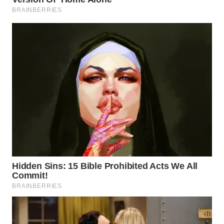
WN
KARAWANG
WN
BEKASI
WN
BOGOR
WN
DEPOK
WN
TAPANULI
UTARA
WN
SAMOSIR