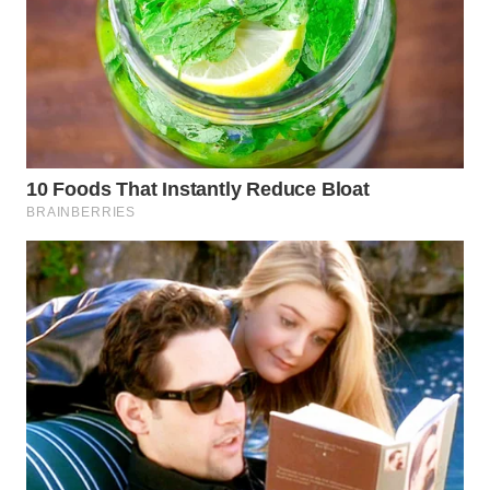
WN
LABUANBAJO
WN
BORNEO
Wahana
Media
Group
WAHANA
NEWS
WAHANA
TANI
WAHANA
ADVOKAT