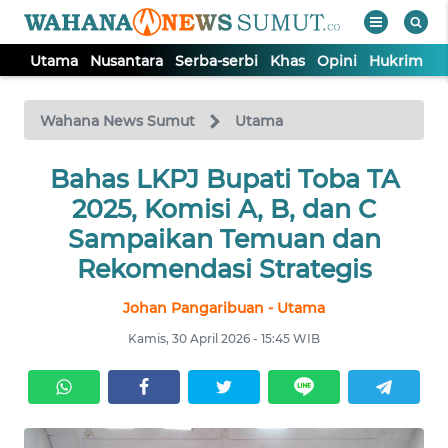
Utama
Nusantara
Serba-serbi
Khas
Opini
Hukrim
P
WAHANA
Tutup
TV
Wahana News Sumut
Utama
UTAMA
Bahas LKPJ Bupati Toba TA
2025, Komisi A, B, dan C
NUSANTARA
Sampaikan Temuan dan
Rekomendasi Strategis
SERBA-
Johan Pangaribuan - Utama
SERBI
Kamis, 30 April 2026 - 15:45 WIB
KHAS
OPINI