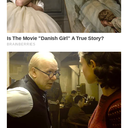
WN
BINJAI
WN
CIREBON
WN
INDRAMAYU
WN
KUNINGAN
WN
MAJALENGKA
WN
SUBANG
WN