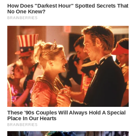
SUKABUMI
WN
PURWAKARTA
WN
PRIANGAN
TIMUR
WN
SEMARANG
WN
SOLO
WN
BOROBUDUR