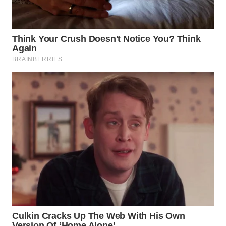
SIMALUNGUN
WN
LABUHANBATU
WN
TAPANULI
TENGAH
WN DELI
SERDANG
WN
TEBING
TINGGI
WN
PAKPAK