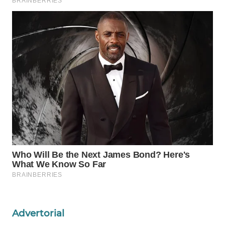
WAHANANEWS
CO ID
WAHANANEWS
NET
WAHANA
SPORT
WAHANA
UMKM
WAHANA
SELEB
WAHANA
PERSONA
Advertorial