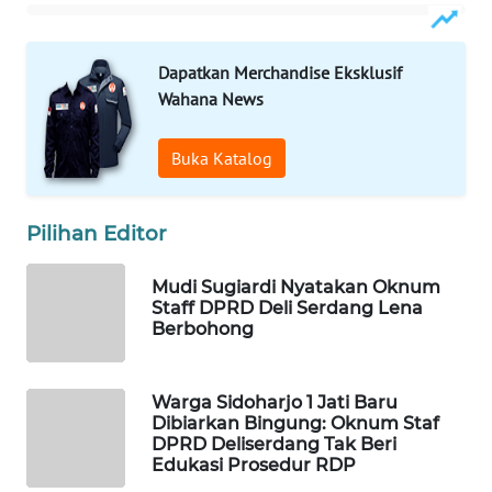
WAHANA
OTOMOTIF
Dapatkan Merchandise Eksklusif
WAHANA
Wahana News
HEALTH
Buka Katalog
WAHANA
DESA
WISATA
Pilihan Editor
LAPAK
Mudi Sugiardi Nyatakan Oknum
WAHANA
Staff DPRD Deli Serdang Lena
Berbohong
Wahana
Network
Warga Sidoharjo 1 Jati Baru
Dibiarkan Bingung: Oknum Staf
KONSUMEN
DPRD Deliserdang Tak Beri
LISTRIK
Edukasi Prosedur RDP