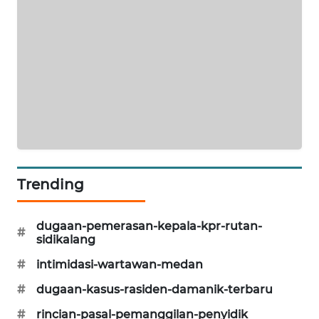
NEWS
KRT
NEWS
KARING
NEWS
JURNAL
MARITIM
Trending
HUMBANG
NEWS
dugaan-pemerasan-kepala-kpr-rutan-
#
sidikalang
GARONGGANG
#
intimidasi-wartawan-medan
NEWS
#
dugaan-kasus-rasiden-damanik-terbaru
FISUELRI
#
rincian-pasal-pemanggilan-penyidik