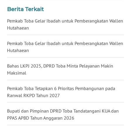
WN
Berita Terkait
LAMPUNG
Pemkab Toba Gelar Ibadah untuk Pemberangkatan Wallen
WN
Hutahaean
JATENG
Pemkab Toba Gelar Ibadah untuk Pemberangkatan Wallen
WN
Hutahaean
NUSANTARA
Bahas LKPJ 2025, DPRD Toba Minta Pelayanan Makin
WN
Maksimal
JOGJA
Pemkab Toba Tetapkan 6 Prioritas Pembangunan pada
WN
Ranwal RKPD Tahun 2027
JATIM
Bupati dan Pimpinan DPRD Toba Tandatangani KUA dan
WN
BALI
PPAS APBD Tahun Anggaran 2026