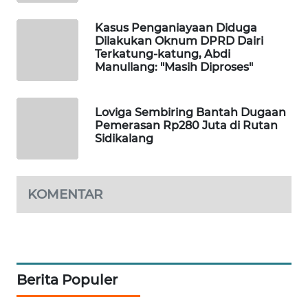
Kasus Penganiayaan Diduga
LKKI
Dilakukan Oknum DPRD Dairi
Terkatung-katung, Abdi
Manullang: "Masih Diproses"
KOPEKLIN
PORTAL
Loviga Sembiring Bantah Dugaan
KONSUMEN
Pemerasan Rp280 Juta di Rutan
Sidikalang
FORWAMKI
ALPERKLINAS
KOMENTAR
FORJASIDA
TAMBANG
Berita Populer
NEWS