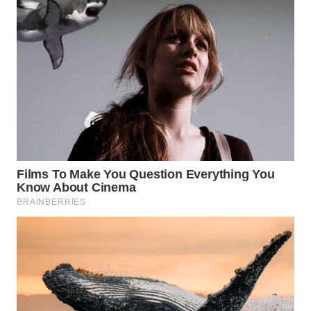
SIMALUNGUN
WN
LABUHANBATU
WN
TAPANULI
TENGAH
WN DELI
SERDANG
WN
TEBING
TINGGI
WN
PAKPAK