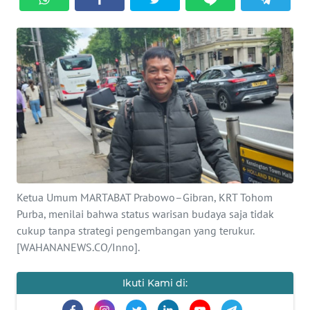
HUKRIM
PERISTIWA
Informasi
INDEKS
BERITA
KONTAK
KAMI
Ketua Umum MARTABAT Prabowo–Gibran, KRT Tohom
Purba, menilai bahwa status warisan budaya saja tidak
INFO
cukup tanpa strategi pengembangan yang terukur.
IKLAN
[WAHANANEWS.CO/Inno].
TENTANG
Ikuti Kami di:
KAMI