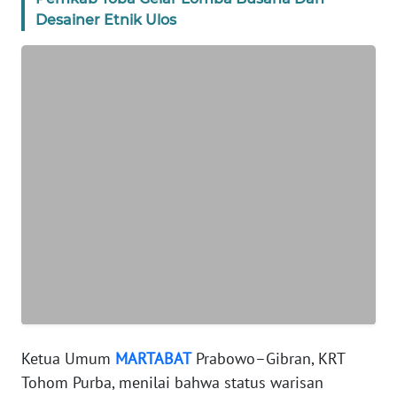
WN
JAKARTA
Desainer Etnik Ulos
WN
JABAR
WN
BANTEN
WN
NTT
WN
KEPRI
WN
PAPUA
Ketua Umum
MARTABAT
Prabowo–Gibran, KRT
Tohom Purba, menilai bahwa status warisan
WN