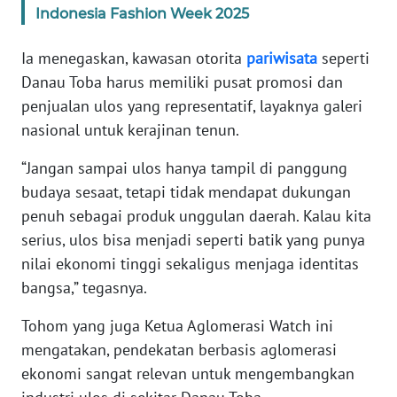
WN
Indonesia Fashion Week 2025
SULTENG
Ia menegaskan, kawasan otorita
pariwisata
seperti
WN
Danau Toba harus memiliki pusat promosi dan
SULBAR
penjualan ulos yang representatif, layaknya galeri
nasional untuk kerajinan tenun.
WN
BABEL
“Jangan sampai ulos hanya tampil di panggung
budaya sesaat, tetapi tidak mendapat dukungan
WN
penuh sebagai produk unggulan daerah. Kalau kita
SUMBAR
serius, ulos bisa menjadi seperti batik yang punya
nilai ekonomi tinggi sekaligus menjaga identitas
WN
bangsa,” tegasnya.
SUMSEL
Tohom yang juga Ketua Aglomerasi Watch ini
WN
mengatakan, pendekatan berbasis aglomerasi
BENGKULU
ekonomi sangat relevan untuk mengembangkan