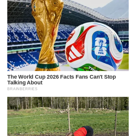
WAHANANEWS
CO ID
WAHANANEWS
NET
WAHANA
SPORT
WAHANA
UMKM
WAHANA
SELEB
WAHANA
PERSONA