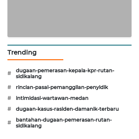
ID
ENERGI
NEWS
CILEUNGSI
NEWS
Trending
BERKAT
dugaan-pemerasan-kepala-kpr-rutan-
NEWS
#
sidikalang
#
rincian-pasal-pemanggilan-penyidik
BERAMPU
NEWS
#
intimidasi-wartawan-medan
#
dugaan-kasus-rasiden-damanik-terbaru
ANUGERAH
NEWS
bantahan-dugaan-pemerasan-rutan-
#
sidikalang
AKHLAK