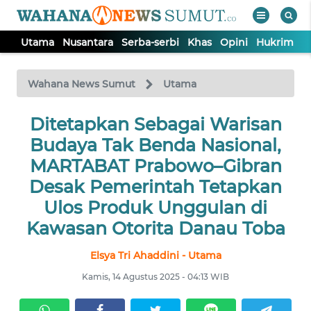
Utama
Nusantara
Serba-serbi
Khas
Opini
Hukrim
P
WAHANA
Tutup
TV
Wahana News Sumut
Utama
UTAMA
Ditetapkan Sebagai Warisan
Budaya Tak Benda Nasional,
NUSANTARA
MARTABAT Prabowo–Gibran
Desak Pemerintah Tetapkan
SERBA-
Ulos Produk Unggulan di
SERBI
Kawasan Otorita Danau Toba
KHAS
Elsya Tri Ahaddini - Utama
Kamis, 14 Agustus 2025 - 04:13 WIB
OPINI