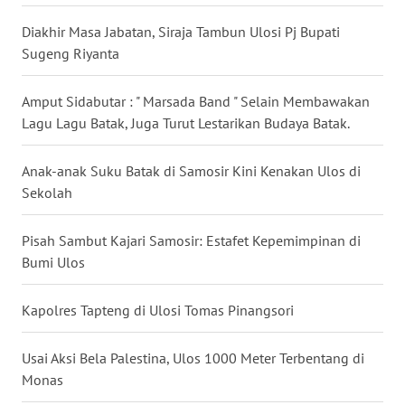
WN
GORONTALO
Diakhir Masa Jabatan, Siraja Tambun Ulosi Pj Bupati
Sugeng Riyanta
WN
SULUT
Amput Sidabutar : " Marsada Band " Selain Membawakan
Lagu Lagu Batak, Juga Turut Lestarikan Budaya Batak.
WN
MALUKU
Anak-anak Suku Batak di Samosir Kini Kenakan Ulos di
Sekolah
WN
MALUT
Pisah Sambut Kajari Samosir: Estafet Kepemimpinan di
Bumi Ulos
WN
DAIRI
Kapolres Tapteng di Ulosi Tomas Pinangsori
WN
DANAU
Usai Aksi Bela Palestina, Ulos 1000 Meter Terbentang di
TOBA
Monas