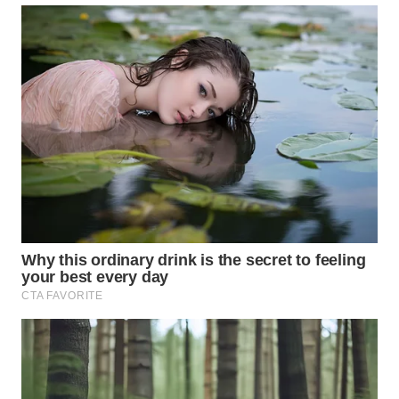
SUKABUMI
WN
PURWAKARTA
WN
PRIANGAN
TIMUR
WN
SEMARANG
WN
SOLO
WN
BOROBUDUR