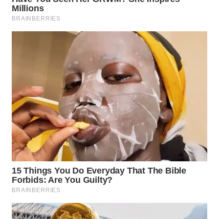
WAHANA
INFRASTRUKTUR
WAHANA
KONSUMEN
WAHANA
LISTRIK
WAHANA
TRAVEL
WAHANA
TV
WAHANANEWS
ID