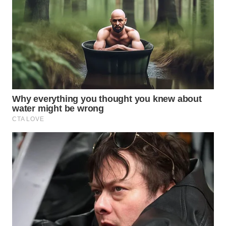
WN
MADURA
WN
SURABAYA
WN
NATUNA
WN
BINTAN
WN
MANDALIKA
WN
LIKUPANG