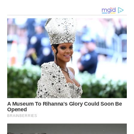
WN
NIAS
WN
LANGKAT
WN
TAPANULI
SELATAN
WN
TANJUNG
LESUNG
WN
KARO
WN