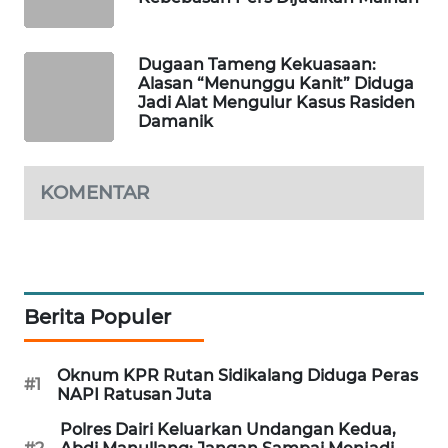
SITUNGIR
NEWS
Dugaan Tameng Kekuasaan:
Alasan “Menunggu Kanit” Diduga
SIDIKALANG
Jadi Alat Mengulur Kasus Rasiden
NEWS
Damanik
SIBARAGAS
NEWS
KOMENTAR
METRO
SIANTAR
NEWS
Berita Populer
METRO
MEDAN
NEWS
Oknum KPR Rutan Sidikalang Diduga Peras
#1
NAPI Ratusan Juta
METRO
Polres Dairi Keluarkan Undangan Kedua,
JAKARTA