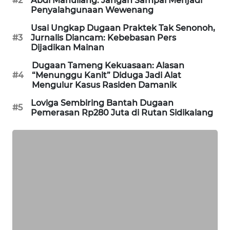
#2
Abdi Manullang: Jangan Sampai Menjadi
NEWS
Penyalahgunaan Wewenang
Usai Ungkap Dugaan Praktek Tak Senonoh,
KRT
#3
Jurnalis Diancam: Kebebasan Pers
NEWS
Dijadikan Mainan
Dugaan Tameng Kekuasaan: Alasan
KARING
#4
“Menunggu Kanit” Diduga Jadi Alat
Mengulur Kasus Rasiden Damanik
NEWS
Loviga Sembiring Bantah Dugaan
#5
JURNAL
Pemerasan Rp280 Juta di Rutan Sidikalang
MARITIM
HUMBANG
NEWS
GARONGGANG
NEWS
FISUELRI