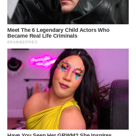
WN
LABUANBAJO
WN
BORNEO
Wahana
Media
Group
WAHANA
NEWS
WAHANA
TANI
WAHANA
ADVOKAT