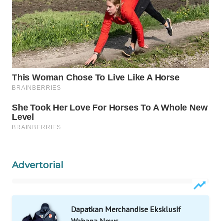
WAHANA
OTOMOTIF
WAHANA
HEALTH
WAHANA
DESA
WISATA
LAPAK
WAHANA
Wahana
Advertorial
Network
KONSUMEN
LISTRIK
Dapatkan Merchandise Eksklusif
Wahana News