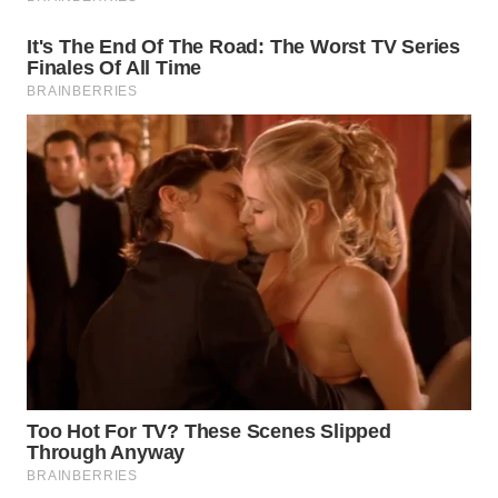
WN
BINJAI
WN
CIREBON
WN
INDRAMAYU
WN
KUNINGAN
WN
MAJALENGKA
WN
SUBANG
WN