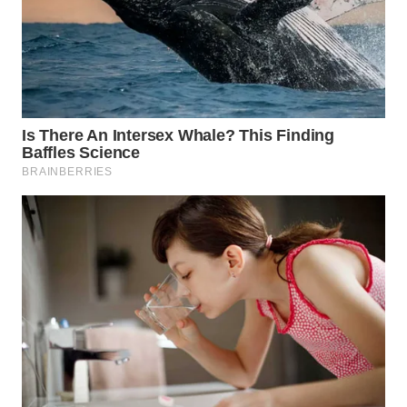
WN
KARAWANG
WN
BEKASI
WN
BOGOR
WN
DEPOK
WN
TAPANULI
UTARA
WN
SAMOSIR