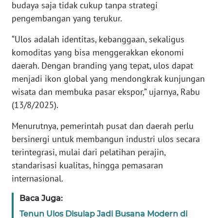
budaya saja tidak cukup tanpa strategi
PAPUA
pengembangan yang terukur.
BARAT
“Ulos adalah identitas, kebanggaan, sekaligus
WN
komoditas yang bisa menggerakkan ekonomi
RIAU
daerah. Dengan branding yang tepat, ulos dapat
menjadi ikon global yang mendongkrak kunjungan
WN
wisata dan membuka pasar ekspor,” ujarnya, Rabu
SERAMBI
(13/8/2025).
WN
Menurutnya, pemerintah pusat dan daerah perlu
JAMBI
bersinergi untuk membangun industri ulos secara
terintegrasi, mulai dari pelatihan perajin,
WN
SULTRA
standarisasi kualitas, hingga pemasaran
internasional.
WN
Baca Juga:
NTB
Tenun Ulos Disulap Jadi Busana Modern di