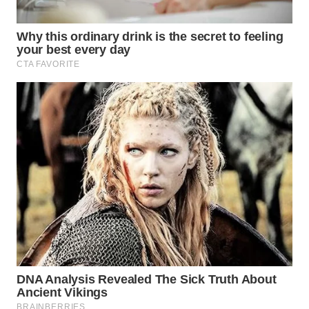
WN
PADANG
LAWAS
WN
SUMEDANG
WN
CIANJUR
WN
KEPULAUAN
SERIBU
WN
TANGERANG