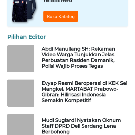
MASYARAKAT
KELISTRIKAN
Buka Katalog
WALINKI
ID
Pilihan Editor
Abdi Manullang SH: Rekaman
MAWAKA
Video Warga Tunjukkan Jelas
ID
Perbuatan Rasiden Damanik,
Polisi Wajib Proses Tegas
MARTABAT
NET
Evyap Resmi Beroperasi di KEK Sei
Mangkei, MARTABAT Prabowo-
Gibran: Hilirisasi Indonesia
PLN
Semakin Kompetitif
WATCH
MKLI
Mudi Sugiardi Nyatakan Oknum
Staff DPRD Deli Serdang Lena
Berbohong
LPKKI