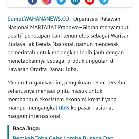
PEDOMAN
MEDIA
Sumut.WAHANANEWS.CO
-
Organisasi Relawan
SIBER
Nasional MARTABAT Prabowo–Gibran menyambut
positif penetapan kain tenun ulos sebagai Warisan
REDAKSI
Budaya Tak Benda Nasional, namun mendesak
pemerintah untuk melangkah lebih jauh dengan
KARIR
menetapkannya sebagai produk unggulan di
Kawasan Otorita Danau Toba.
DISCLAIMER
Menurut organisasi ini, pengakuan resmi tersebut
Wahana
seharusnya menjadi pintu masuk untuk
News
membangun ekosistem ekonomi kreatif yang
Regional
mampu mengangkat
ulos
ke pasar nasional
maupun internasional.
WN
SUMUT
Baca Juga:
Pemkab Toba Gelar Lomba Busana Dan