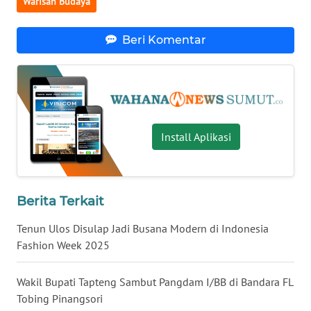
Warisan Budaya
WN
KALBAR
Beri Komentar
WN
KALTENG
WN
KALTARA
Install Aplikasi
WN
KALSEL
Berita Terkait
WN
KALTIM
Tenun Ulos Disulap Jadi Busana Modern di Indonesia
Fashion Week 2025
WN
SULSEL
Wakil Bupati Tapteng Sambut Pangdam I/BB di Bandara FL
Tobing Pinangsori