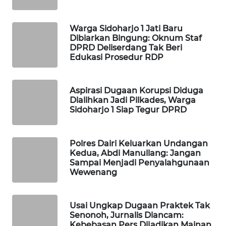
LKKI
Warga Sidoharjo 1 Jati Baru
Dibiarkan Bingung: Oknum Staf
DPRD Deliserdang Tak Beri
KOPEKLIN
Edukasi Prosedur RDP
PORTAL
KONSUMEN
Aspirasi Dugaan Korupsi Diduga
Dialihkan Jadi Pilkades, Warga
Sidoharjo 1 Siap Tegur DPRD
FORWAMKI
ALPERKLINAS
Polres Dairi Keluarkan Undangan
Kedua, Abdi Manullang: Jangan
Sampai Menjadi Penyalahgunaan
FORJASIDA
Wewenang
TAMBANG
NEWS
Usai Ungkap Dugaan Praktek Tak
Senonoh, Jurnalis Diancam:
Kebebasan Pers Dijadikan Mainan