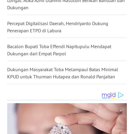
Longat: Atika Azmi Utammi Nasution Berikan Bantuan dan
SIMALUNGUN
Dukungan
WN
Percepat Digitalisasi Daerah, Hendriyanto Dukung
LABUHANBATU
Penerapan ETPD di Labura
WN
TAPANULI
Bacalon Bupati Toba Effendi Napitupulu Mendapat
TENGAH
Dukungan dari Empat Parpol
WN DELI
Dukungan Masyarakat Toba Melampaui Batas Minimal
SERDANG
KPUD untuk Thurman Hutapea dan Ronald Panjaitan
WN
TEBING
TINGGI
WN
PAKPAK