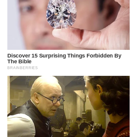
WN
KARAWANG
WN
BEKASI
WN
BOGOR
WN
DEPOK
WN
TAPANULI
UTARA
WN
SAMOSIR