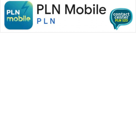
WAHANA MEDIA GROUP
|
|
|
WAHANA NEWS co
WAHANA TANI
WAHANA ADVOKAT
|
|
WAHANA INFRASTRUKTUR
WAHANA KONSUMEN
|
|
|
WAHANA LISTRIK
WAHANA TRAVEL
WAHANA TV
|
|
|
WAHANANEWS id
WAHANANEWS CO ID
WAHANANEWS NET