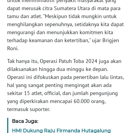
untuk meminimalisir penyakit masyarakat yang
WN
dapat merusak citra Sumatera Utara di mata para
SULTENG
tamu dan atlet. "Meskipun tidak mungkin untuk
menghilangkan sepenuhnya, setidaknya kita dapat
WN
mengurangi dan menunjukkan komitmen kita
SULBAR
terhadap keamanan dan ketertiban," ujar Brigjen
Roni.
WN
BABEL
Tak hanya itu, Operasi Patuh Toba 2024 juga akan
dilaksanakan hingga dua minggu ke depan.
WN
SUMBAR
Operasi ini difokuskan pada penertiban lalu lintas,
hal yang sangat penting mengingat akan ada
WN
sekitar 15 atlet, official, dan jumlah pengunjung
SUMSEL
yang diperkirakan mencapai 60.000 orang,
termasuk suporter.
WN
BENGKULU
Baca Juga:
HMI Dukung Raju Firmanda Hutagalung