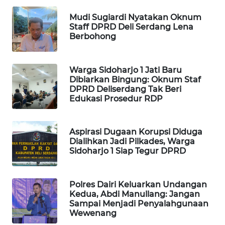
NEWS
Mudi Sugiardi Nyatakan Oknum
Staff DPRD Deli Serdang Lena
KRT
Berbohong
NEWS
Warga Sidoharjo 1 Jati Baru
KARING
Dibiarkan Bingung: Oknum Staf
NEWS
DPRD Deliserdang Tak Beri
Edukasi Prosedur RDP
JURNAL
MARITIM
Aspirasi Dugaan Korupsi Diduga
Dialihkan Jadi Pilkades, Warga
HUMBANG
Sidoharjo 1 Siap Tegur DPRD
NEWS
GARONGGANG
Polres Dairi Keluarkan Undangan
Kedua, Abdi Manullang: Jangan
NEWS
Sampai Menjadi Penyalahgunaan
Wewenang
FISUELRI