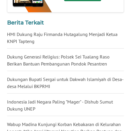
WN
NIAS
Berita Terkait
WN
LANGKAT
HMI Dukung Raju Firmanda Hutagalung Menjadi Ketua
KNPI Tapteng
WN
TAPANULI
Dukung Generasi Religius: Polsek Sei Tualang Raso
SELATAN
Berikan Bantuan Pembangunan Pondok Pesantren
WN
Dukungan Bupati Sergai untuk Dakwah Islamiyah di Desa-
TANJUNG
desa Melalui BKPRMI
LESUNG
Indonesia Jadi Negara Paling "Mager" - Dishub Sumut
WN
Dukung UNEP
KARO
Wabup Madina Kunjungi Korban Kebakaran di Kelurahan
WN