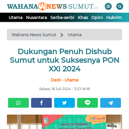
Utama
Nusantara
Serba-serbi
Khas
Opini
Hukrim
P
WAHANA
Tutup
TV
Wahana News Sumut
Utama
UTAMA
Dukungan Penuh Dishub
Sumut untuk Suksesnya PON
NUSANTARA
XXI 2024
Dedi - Utama
SERBA-
SERBI
Selasa, 16 Juli 2024 - 11:23 WIB
KHAS
OPINI