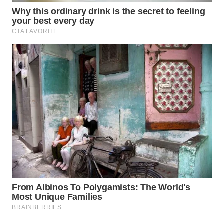
WN
LABUANBAJO
WN
BORNEO
Wahana
Media
Group
WAHANA
NEWS
WAHANA
TANI
WAHANA
ADVOKAT