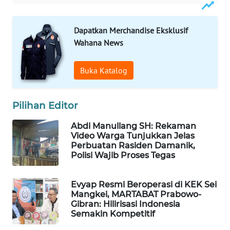
SITUNGIR
NEWS
Dapatkan Merchandise Eksklusif
Wahana News
SIDIKALANG
NEWS
Buka Katalog
SIBARAGAS
NEWS
Pilihan Editor
METRO
Abdi Manullang SH: Rekaman
SIANTAR
Video Warga Tunjukkan Jelas
NEWS
Perbuatan Rasiden Damanik,
Polisi Wajib Proses Tegas
METRO
MEDAN
Evyap Resmi Beroperasi di KEK Sei
NEWS
Mangkei, MARTABAT Prabowo-
Gibran: Hilirisasi Indonesia
Semakin Kompetitif
METRO
JAKARTA