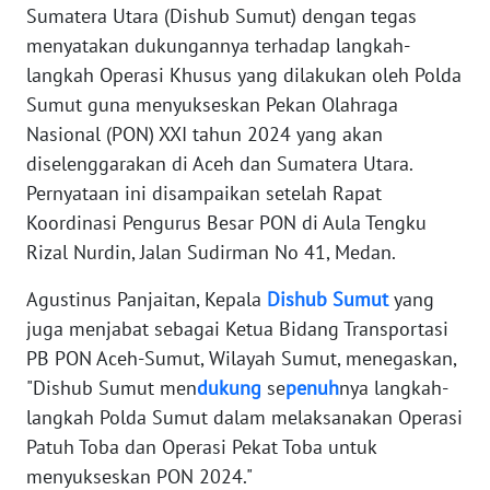
Sumatera Utara (Dishub Sumut) dengan tegas
PEDOMAN
menyatakan dukungannya terhadap langkah-
MEDIA
langkah Operasi Khusus yang dilakukan oleh Polda
SIBER
Sumut guna menyukseskan Pekan Olahraga
Nasional (PON) XXI tahun 2024 yang akan
REDAKSI
diselenggarakan di Aceh dan Sumatera Utara.
Pernyataan ini disampaikan setelah Rapat
KARIR
Koordinasi Pengurus Besar PON di Aula Tengku
Rizal Nurdin, Jalan Sudirman No 41, Medan.
DISCLAIMER
Agustinus Panjaitan, Kepala
Dishub
Sumut
yang
Wahana
juga menjabat sebagai Ketua Bidang Transportasi
News
Regional
PB PON Aceh-Sumut, Wilayah Sumut, menegaskan,
"Dishub Sumut men
dukung
se
penuh
nya langkah-
WN
langkah Polda Sumut dalam melaksanakan Operasi
SUMUT
Patuh Toba dan Operasi Pekat Toba untuk
menyukseskan PON 2024."