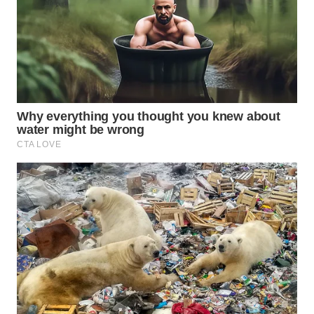
WAHANA
OTOMOTIF
WAHANA
HEALTH
WAHANA
DESA
WISATA
LAPAK
WAHANA
Wahana
Network
KONSUMEN
LISTRIK