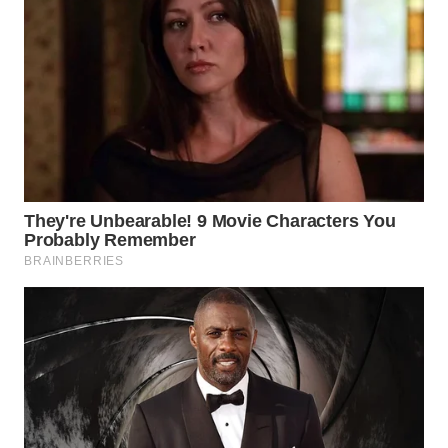
SUKABUMI
WN
PURWAKARTA
WN
PRIANGAN
TIMUR
WN
SEMARANG
WN
SOLO
WN
BOROBUDUR