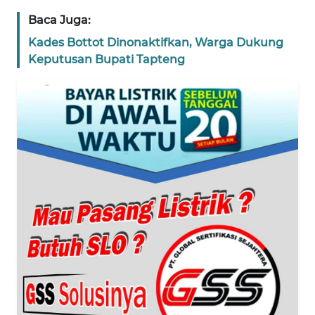
WN
JAKARTA
Baca Juga:
Kades Bottot Dinonaktifkan, Warga Dukung
WN
Keputusan Bupati Tapteng
JABAR
WN
BANTEN
WN
NTT
WN
KEPRI
WN
PAPUA
WN