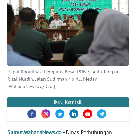
HUKRIM
PERISTIWA
Informasi
INDEKS
BERITA
Rapat Koordinasi Pengurus Besar PON di Aula Tengku
KONTAK
Rizal Nurdin, Jalan Sudirman No 41, Medan.
KAMI
[WahanaNews.co/Dedi]
INFO
Ikuti Kami di:
IKLAN
TENTANG
KAMI
Sumut.WahanaNews.co
-
Dinas Perhubungan