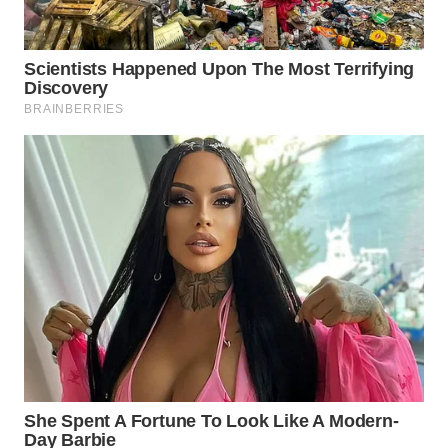
MASYARAKAT
KELISTRIKAN
WALINKI
ID
MAWAKA
ID
MARTABAT
NET
PLN
WATCH
MKLI
LPKKI