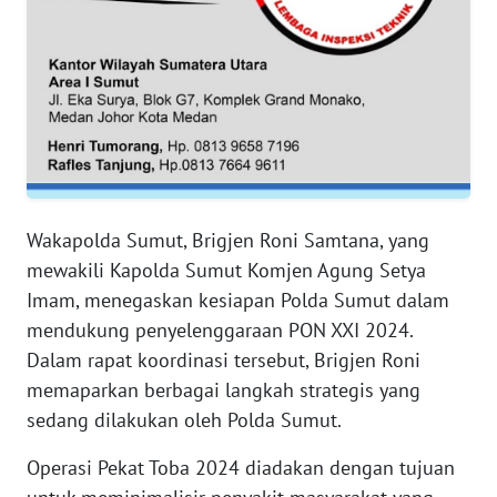
PAPUA
BARAT
WN
RIAU
WN
SERAMBI
Wakapolda Sumut, Brigjen Roni Samtana, yang
WN
mewakili Kapolda Sumut Komjen Agung Setya
JAMBI
Imam, menegaskan kesiapan Polda Sumut dalam
mendukung penyelenggaraan PON XXI 2024.
WN
Dalam rapat koordinasi tersebut, Brigjen Roni
SULTRA
memaparkan berbagai langkah strategis yang
sedang dilakukan oleh Polda Sumut.
WN
NTB
Operasi Pekat Toba 2024 diadakan dengan tujuan