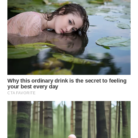
WAHANANEWS
CO ID
WAHANANEWS
NET
WAHANA
SPORT
WAHANA
UMKM
WAHANA
SELEB
WAHANA
PERSONA