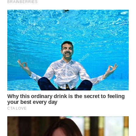
WN
BINJAI
WN
CIREBON
WN
INDRAMAYU
WN
KUNINGAN
WN
MAJALENGKA
WN
SUBANG
WN