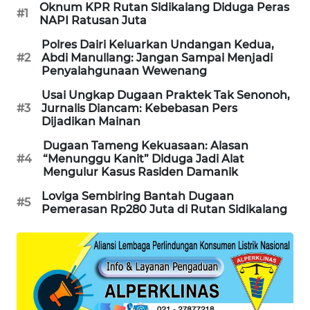
ID
Oknum KPR Rutan Sidikalang Diduga Peras
#1
NAPI Ratusan Juta
PERAPKI
Polres Dairi Keluarkan Undangan Kedua,
#2
Abdi Manullang: Jangan Sampai Menjadi
NEWS
Penyalahgunaan Wewenang
SONYA
Usai Ungkap Dugaan Praktek Tak Senonoh,
#3
Jurnalis Diancam: Kebebasan Pers
ASA
Dijadikan Mainan
NEWS
Dugaan Tameng Kekuasaan: Alasan
#4
“Menunggu Kanit” Diduga Jadi Alat
Mengulur Kasus Rasiden Damanik
Loviga Sembiring Bantah Dugaan
#5
Pemerasan Rp280 Juta di Rutan Sidikalang