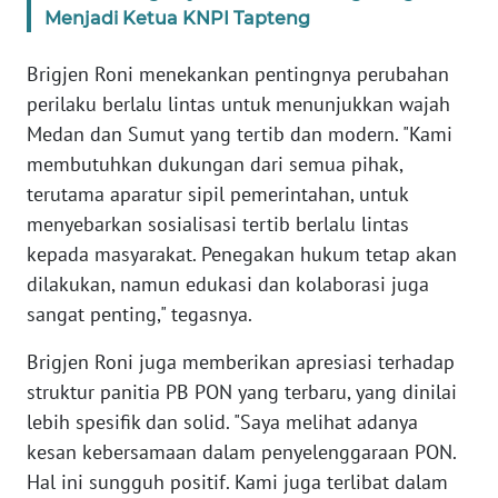
WN
Menjadi Ketua KNPI Tapteng
LAMPUNG
Brigjen Roni menekankan pentingnya perubahan
WN
perilaku berlalu lintas untuk menunjukkan wajah
JATENG
Medan dan Sumut yang tertib dan modern. "Kami
membutuhkan dukungan dari semua pihak,
WN
terutama aparatur sipil pemerintahan, untuk
NUSANTARA
menyebarkan sosialisasi tertib berlalu lintas
kepada masyarakat. Penegakan hukum tetap akan
WN
JOGJA
dilakukan, namun edukasi dan kolaborasi juga
sangat penting," tegasnya.
WN
Brigjen Roni juga memberikan apresiasi terhadap
JATIM
struktur panitia PB PON yang terbaru, yang dinilai
lebih spesifik dan solid. "Saya melihat adanya
WN
BALI
kesan kebersamaan dalam penyelenggaraan PON.
Hal ini sungguh positif. Kami juga terlibat dalam