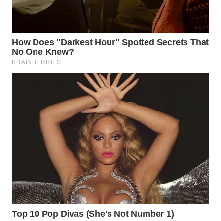
WN
PADANG
LAWAS
WN
SUMEDANG
WN
CIANJUR
WN
KEPULAUAN
SERIBU
WN
TANGERANG