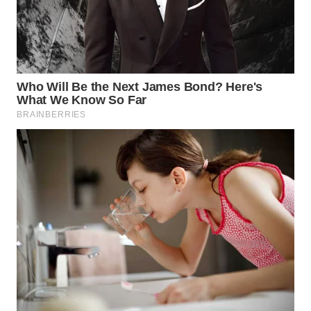
WN
MADURA
WN
SURABAYA
WN
NATUNA
WN
BINTAN
WN
MANDALIKA
WN
LIKUPANG