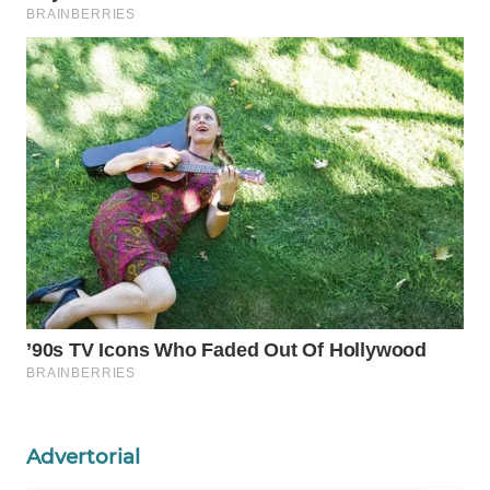
LKKI
KOPEKLIN
PORTAL
KONSUMEN
FORWAMKI
ALPERKLINAS
FORJASIDA
TAMBANG
NEWS
Advertorial