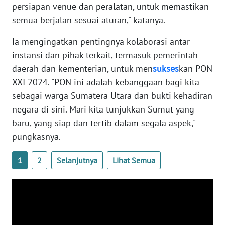
WN
persiapan venue dan peralatan, untuk memastikan
KALBAR
semua berjalan sesuai aturan," katanya.
WN
Ia mengingatkan pentingnya kolaborasi antar
KALTENG
instansi dan pihak terkait, termasuk pemerintah
daerah dan kementerian, untuk men
sukses
kan PON
WN
XXI 2024. "PON ini adalah kebanggaan bagi kita
KALTARA
sebagai warga Sumatera Utara dan bukti kehadiran
negara di sini. Mari kita tunjukkan Sumut yang
WN
baru, yang siap dan tertib dalam segala aspek,"
KALSEL
pungkasnya.
WN
1
2
Selanjutnya
Lihat Semua
KALTIM
WN
SULSEL