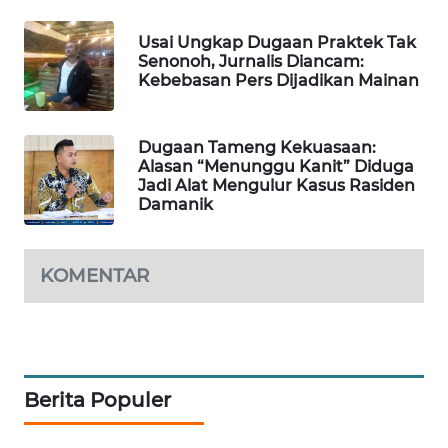
ID
Usai Ungkap Dugaan Praktek Tak
Senonoh, Jurnalis Diancam:
ENERGI
Kebebasan Pers Dijadikan Mainan
NEWS
CILEUNGSI
Dugaan Tameng Kekuasaan:
NEWS
Alasan “Menunggu Kanit” Diduga
Jadi Alat Mengulur Kasus Rasiden
Damanik
BERKAT
NEWS
KOMENTAR
BERAMPU
NEWS
ANUGERAH
NEWS
Berita Populer
AKHLAK