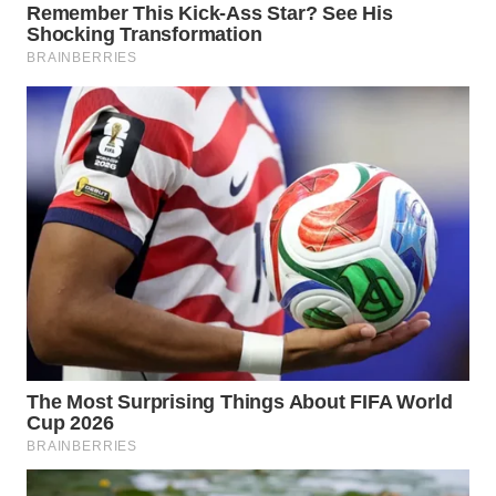
WAHANA
INFRASTRUKTUR
WAHANA
KONSUMEN
WAHANA
LISTRIK
WAHANA
TRAVEL
WAHANA
TV
WAHANANEWS
ID