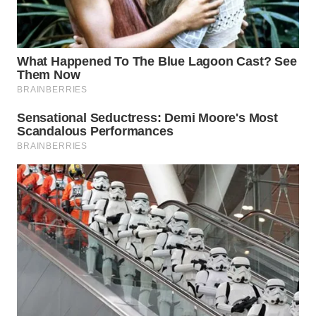
WAHANA
INFRASTRUKTUR
WAHANA
KONSUMEN
WAHANA
LISTRIK
WAHANA
TRAVEL
WAHANA
TV
WAHANANEWS
ID