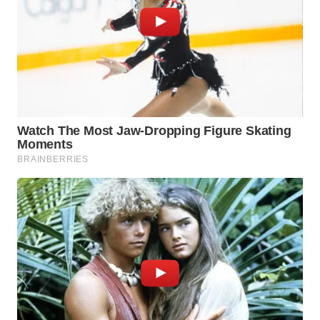
WN
LABUANBAJO
WN
BORNEO
Wahana
Media
Group
WAHANA
NEWS
WAHANA
TANI
WAHANA
ADVOKAT