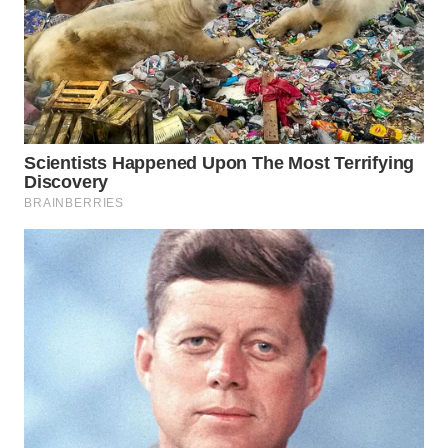
WN
BINJAI
WN
CIREBON
WN
INDRAMAYU
WN
KUNINGAN
WN
MAJALENGKA
WN
SUBANG
WN