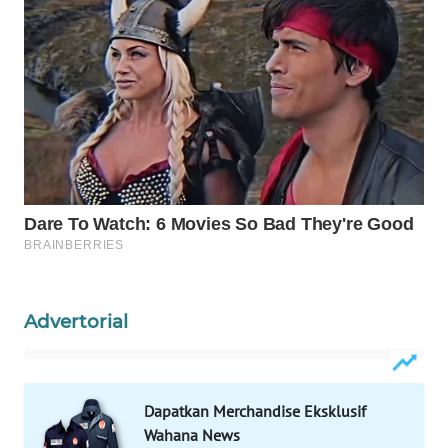
MASYARAKAT
KELISTRIKAN
WALINKI
ID
MAWAKA
ID
MARTABAT
NET
PLN
Advertorial
WATCH
MKLI
Dapatkan Merchandise Eksklusif
Wahana News
LPKKI