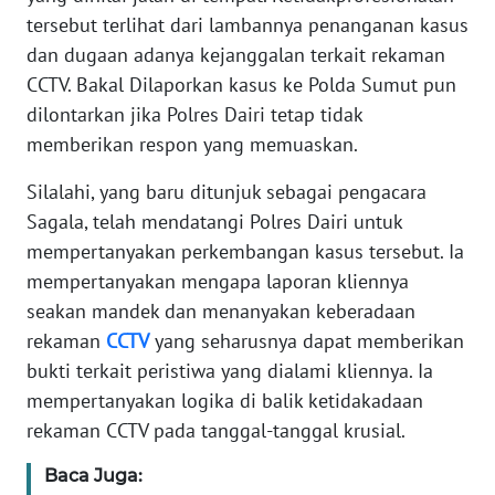
WN
tersebut terlihat dari lambannya penanganan kasus
JAKARTA
dan dugaan adanya kejanggalan terkait rekaman
WN
CCTV. Bakal Dilaporkan kasus ke Polda Sumut pun
JABAR
dilontarkan jika Polres Dairi tetap tidak
memberikan respon yang memuaskan.
WN
BANTEN
Silalahi, yang baru ditunjuk sebagai pengacara
Sagala, telah mendatangi Polres Dairi untuk
WN
mempertanyakan perkembangan kasus tersebut. Ia
NTT
mempertanyakan mengapa laporan kliennya
seakan mandek dan menanyakan keberadaan
WN
rekaman
CCTV
yang seharusnya dapat memberikan
KEPRI
bukti terkait peristiwa yang dialami kliennya. Ia
mempertanyakan logika di balik ketidakadaan
WN
rekaman CCTV pada tanggal-tanggal krusial.
PAPUA
Baca Juga:
WN