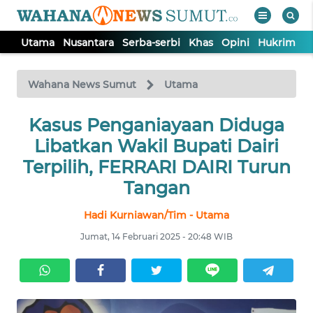
Utama
Nusantara
Serba-serbi
Khas
Opini
Hukrim
P
WAHANA
Tutup
TV
Wahana News Sumut
Utama
UTAMA
Kasus Penganiayaan Diduga
Libatkan Wakil Bupati Dairi
NUSANTARA
Terpilih, FERRARI DAIRI Turun
Tangan
SERBA-
Hadi Kurniawan/Tim - Utama
SERBI
Jumat, 14 Februari 2025 - 20:48 WIB
KHAS
OPINI