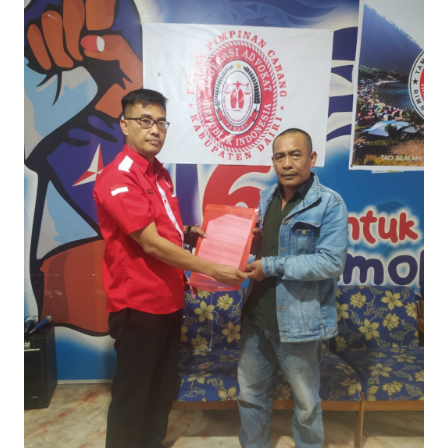
HUKRIM
PERISTIWA
Informasi
INDEKS
BERITA
KONTAK
KAMI
INFO
IKLAN
TENTANG
KAMI