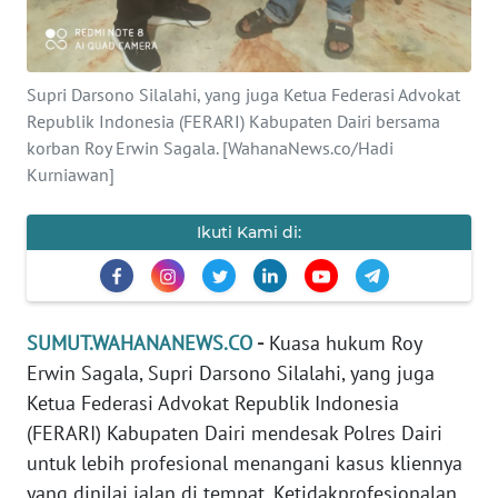
PEDOMAN
MEDIA
SIBER
Supri Darsono Silalahi, yang juga Ketua Federasi Advokat
Republik Indonesia (FERARI) Kabupaten Dairi bersama
REDAKSI
korban Roy Erwin Sagala. [WahanaNews.co/Hadi
Kurniawan]
KARIR
Ikuti Kami di:
DISCLAIMER
Wahana
News
SUMUT.WAHANANEWS.CO
-
Kuasa hukum Roy
Regional
Erwin Sagala, Supri Darsono Silalahi, yang juga
Ketua Federasi Advokat Republik Indonesia
WN
(FERARI) Kabupaten Dairi mendesak Polres Dairi
SUMUT
untuk lebih profesional menangani kasus kliennya
yang dinilai jalan di tempat. Ketidakprofesionalan