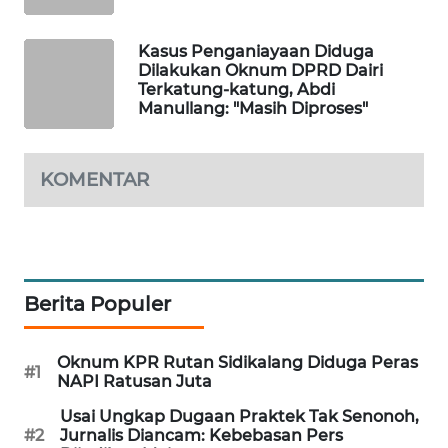
NEWS
Kasus Penganiayaan Diduga
KRT
Dilakukan Oknum DPRD Dairi
Terkatung-katung, Abdi
NEWS
Manullang: "Masih Diproses"
KARING
NEWS
KOMENTAR
JURNAL
MARITIM
HUMBANG
Berita Populer
NEWS
Oknum KPR Rutan Sidikalang Diduga Peras
GARONGGANG
#1
NAPI Ratusan Juta
NEWS
Usai Ungkap Dugaan Praktek Tak Senonoh,
#2
Jurnalis Diancam: Kebebasan Pers
FISUELRI