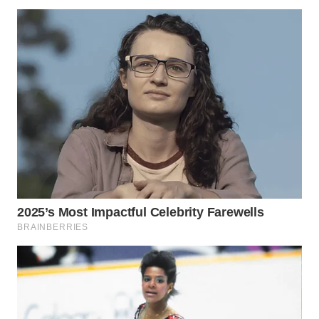
WN
MADURA
WN
SURABAYA
WN
NATUNA
WN
BINTAN
WN
MANDALIKA
WN
LIKUPANG