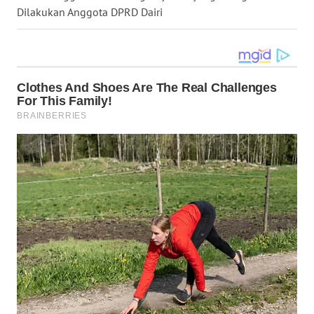
SIMALUNGUN
Dilakukan Anggota DPRD Dairi
WN
LABUHANBATU
WN
TAPANULI
TENGAH
WN DELI
SERDANG
WN
TEBING
TINGGI
WN
PAKPAK