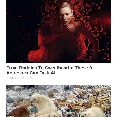
WN
PADANG
LAWAS
WN
SUMEDANG
WN
CIANJUR
WN
KEPULAUAN
SERIBU
WN
TANGERANG