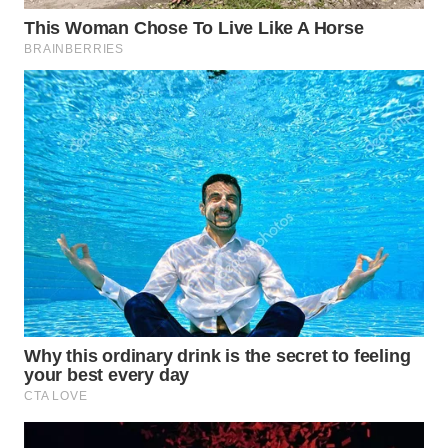
WN
KARAWANG
WN
BEKASI
WN
BOGOR
WN
DEPOK
WN
TAPANULI
UTARA
WN
SAMOSIR