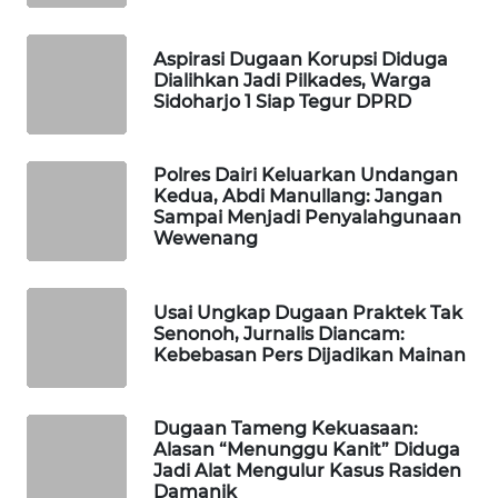
SITUNGIR
NEWS
Aspirasi Dugaan Korupsi Diduga
Dialihkan Jadi Pilkades, Warga
SIDIKALANG
Sidoharjo 1 Siap Tegur DPRD
NEWS
Polres Dairi Keluarkan Undangan
SIBARAGAS
Kedua, Abdi Manullang: Jangan
NEWS
Sampai Menjadi Penyalahgunaan
Wewenang
METRO
SIANTAR
NEWS
Usai Ungkap Dugaan Praktek Tak
Senonoh, Jurnalis Diancam:
Kebebasan Pers Dijadikan Mainan
METRO
MEDAN
NEWS
Dugaan Tameng Kekuasaan:
Alasan “Menunggu Kanit” Diduga
METRO
Jadi Alat Mengulur Kasus Rasiden
Damanik
JAKARTA