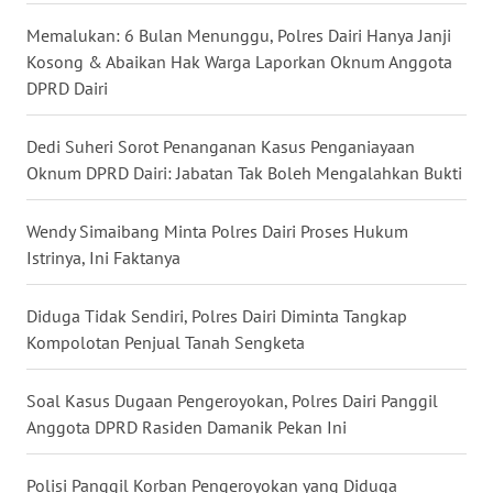
WN
Memalukan: 6 Bulan Menunggu, Polres Dairi Hanya Janji
NIAS
Kosong & Abaikan Hak Warga Laporkan Oknum Anggota
DPRD Dairi
WN
LANGKAT
Dedi Suheri Sorot Penanganan Kasus Penganiayaan
Oknum DPRD Dairi: Jabatan Tak Boleh Mengalahkan Bukti
WN
TAPANULI
SELATAN
Wendy Simaibang Minta Polres Dairi Proses Hukum
Istrinya, Ini Faktanya
WN
TANJUNG
Diduga Tidak Sendiri, Polres Dairi Diminta Tangkap
LESUNG
Kompolotan Penjual Tanah Sengketa
WN
Soal Kasus Dugaan Pengeroyokan, Polres Dairi Panggil
KARO
Anggota DPRD Rasiden Damanik Pekan Ini
WN
Polisi Panggil Korban Pengeroyokan yang Diduga