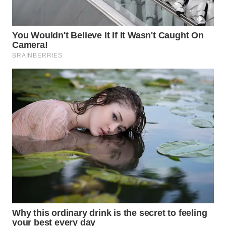
WAHANANEWS
CO ID
WAHANANEWS
NET
WAHANA
SPORT
WAHANA
UMKM
WAHANA
SELEB
WAHANA
PERSONA