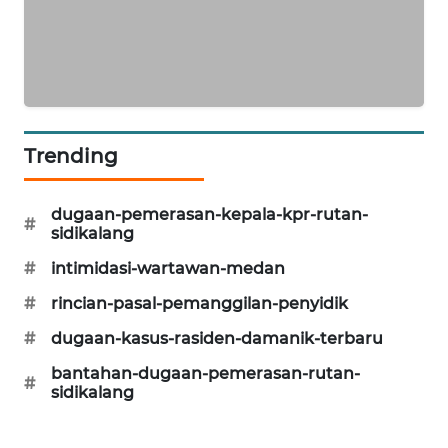
ID
PERAPKI
NEWS
SONYA
Trending
ASA
NEWS
dugaan-pemerasan-kepala-kpr-rutan-
#
sidikalang
#
intimidasi-wartawan-medan
#
rincian-pasal-pemanggilan-penyidik
#
dugaan-kasus-rasiden-damanik-terbaru
bantahan-dugaan-pemerasan-rutan-
#
sidikalang