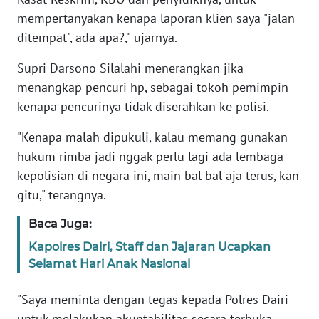
WN
mempertanyakan kenapa laporan klien saya "jalan
SULTENG
ditempat", ada apa?," ujarnya.
WN
Supri Darsono Silalahi menerangkan jika
SULBAR
menangkap pencuri hp, sebagai tokoh pemimpin
kenapa pencurinya tidak diserahkan ke polisi.
WN
BABEL
"Kenapa malah dipukuli, kalau memang gunakan
hukum rimba jadi nggak perlu lagi ada lembaga
WN
kepolisian di negara ini, main bal bal aja terus, kan
SUMBAR
gitu," terangnya.
WN
Baca Juga:
SUMSEL
Kapolres Dairi, Staff dan Jajaran Ucapkan
Selamat Hari Anak Nasional
WN
BENGKULU
"Saya meminta dengan tegas kepada Polres Dairi
untuk melakukan akuntabilitas secara terbuka