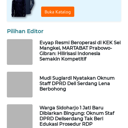
Buka Katalog
LKKI
KOPEKLIN
Pilihan Editor
Evyap Resmi Beroperasi di KEK Sei
PORTAL
Mangkei, MARTABAT Prabowo-
KONSUMEN
Gibran: Hilirisasi Indonesia
Semakin Kompetitif
FORWAMKI
Mudi Sugiardi Nyatakan Oknum
ALPERKLINAS
Staff DPRD Deli Serdang Lena
Berbohong
FORJASIDA
Warga Sidoharjo 1 Jati Baru
TAMBANG
Dibiarkan Bingung: Oknum Staf
NEWS
DPRD Deliserdang Tak Beri
Edukasi Prosedur RDP