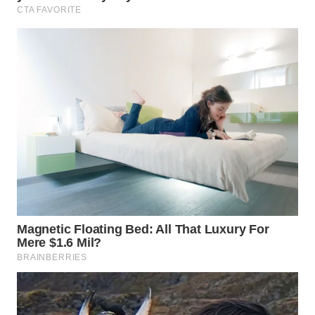
WAHANA
OTOMOTIF
WAHANA
HEALTH
WAHANA
DESA
WISATA
LAPAK
WAHANA
Wahana
Network
KONSUMEN
LISTRIK