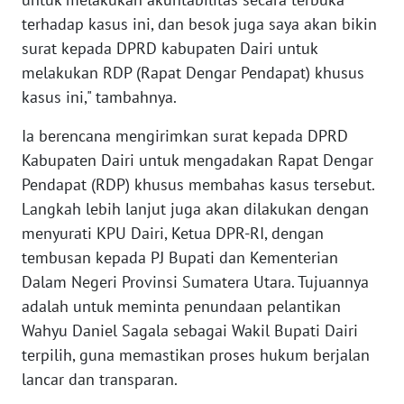
WN
terhadap kasus ini, dan besok juga saya akan bikin
LAMPUNG
surat kepada DPRD kabupaten Dairi untuk
melakukan RDP (Rapat Dengar Pendapat) khusus
WN
JATENG
kasus ini," tambahnya.
Ia berencana mengirimkan surat kepada DPRD
WN
Kabupaten Dairi untuk mengadakan Rapat Dengar
NUSANTARA
Pendapat (RDP) khusus membahas kasus tersebut.
Langkah lebih lanjut juga akan dilakukan dengan
WN
JOGJA
menyurati KPU Dairi, Ketua DPR-RI, dengan
tembusan kepada PJ Bupati dan Kementerian
WN
Dalam Negeri Provinsi Sumatera Utara. Tujuannya
JATIM
adalah untuk meminta penundaan pelantikan
Wahyu Daniel Sagala sebagai Wakil Bupati Dairi
WN
terpilih, guna memastikan proses hukum berjalan
BALI
lancar dan transparan.