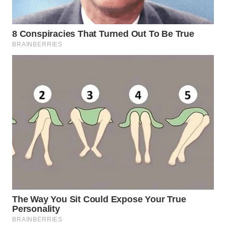
SUKABUMI
WN
PURWAKARTA
WN
PRIANGAN
TIMUR
WN
SEMARANG
WN
SOLO
WN
BOROBUDUR