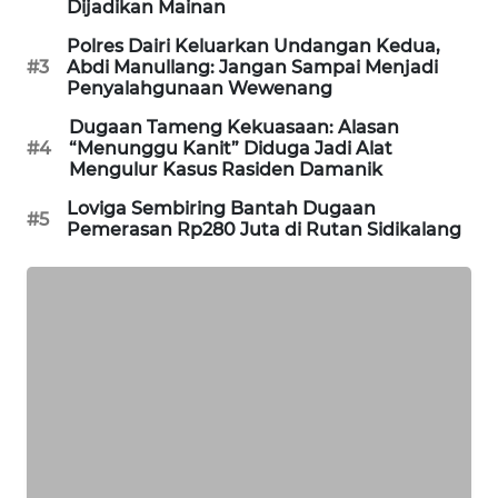
Dijadikan Mainan
ID
Polres Dairi Keluarkan Undangan Kedua,
#3
Abdi Manullang: Jangan Sampai Menjadi
ENERGI
Penyalahgunaan Wewenang
NEWS
Dugaan Tameng Kekuasaan: Alasan
#4
“Menunggu Kanit” Diduga Jadi Alat
CILEUNGSI
Mengulur Kasus Rasiden Damanik
NEWS
Loviga Sembiring Bantah Dugaan
#5
Pemerasan Rp280 Juta di Rutan Sidikalang
BERKAT
NEWS
BERAMPU
NEWS
ANUGERAH
NEWS
AKHLAK