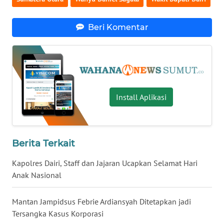
WN
GORONTALO
Beri Komentar
WN
SULUT
WN
MALUKU
Install Aplikasi
WN
MALUT
Berita Terkait
WN
DAIRI
Kapolres Dairi, Staff dan Jajaran Ucapkan Selamat Hari
Anak Nasional
WN
DANAU
Mantan Jampidsus Febrie Ardiansyah Ditetapkan jadi
TOBA
Tersangka Kasus Korporasi