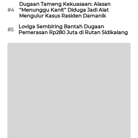
Dugaan Tameng Kekuasaan: Alasan
NEWS
#4
“Menunggu Kanit” Diduga Jadi Alat
Mengulur Kasus Rasiden Damanik
KRT
Loviga Sembiring Bantah Dugaan
NEWS
#5
Pemerasan Rp280 Juta di Rutan Sidikalang
KARING
NEWS
JURNAL
MARITIM
HUMBANG
NEWS
GARONGGANG
NEWS
FISUELRI