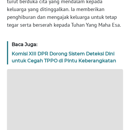
WN
turut berduka cita yang mendalam kepada
JAKARTA
keluarga yang ditinggalkan. Ia memberikan
penghiburan dan mengajak keluarga untuk tetap
WN
tegar serta berserah kepada Tuhan Yang Maha Esa.
JABAR
WN
Baca Juga:
BANTEN
Komisi XIII DPR Dorong Sistem Deteksi Dini
untuk Cegah TPPO di Pintu Keberangkatan
WN
NTT
WN
KEPRI
WN
PAPUA
WN