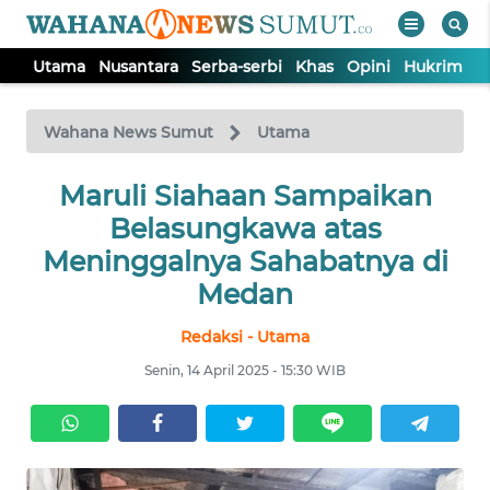
Utama
Nusantara
Serba-serbi
Khas
Opini
Hukrim
P
WAHANA
Tutup
TV
Wahana News Sumut
Utama
UTAMA
Maruli Siahaan Sampaikan
Belasungkawa atas
NUSANTARA
Meninggalnya Sahabatnya di
Medan
SERBA-
Redaksi - Utama
SERBI
Senin, 14 April 2025 - 15:30 WIB
KHAS
OPINI