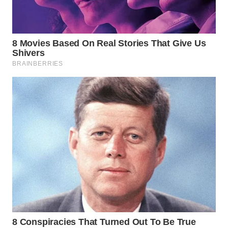
WN
LABUANBAJO
WN
BORNEO
Wahana
Media
Group
WAHANA
NEWS
WAHANA
TANI
WAHANA
ADVOKAT