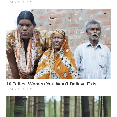
WAHANA
INFRASTRUKTUR
WAHANA
KONSUMEN
WAHANA
LISTRIK
WAHANA
TRAVEL
WAHANA
TV
WAHANANEWS
ID