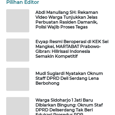
Pilihan Editor
MASYARAKAT
KELISTRIKAN
Abdi Manullang SH: Rekaman
Video Warga Tunjukkan Jelas
Perbuatan Rasiden Damanik,
WALINKI
Polisi Wajib Proses Tegas
ID
Evyap Resmi Beroperasi di KEK Sei
MAWAKA
Mangkei, MARTABAT Prabowo-
ID
Gibran: Hilirisasi Indonesia
Semakin Kompetitif
MARTABAT
NET
Mudi Sugiardi Nyatakan Oknum
Staff DPRD Deli Serdang Lena
PLN
Berbohong
WATCH
MKLI
Warga Sidoharjo 1 Jati Baru
Dibiarkan Bingung: Oknum Staf
DPRD Deliserdang Tak Beri
LPKKI
Edukasi Prosedur RDP