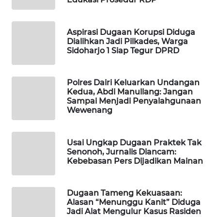
LKKI
Aspirasi Dugaan Korupsi Diduga
Dialihkan Jadi Pilkades, Warga
KOPEKLIN
Sidoharjo 1 Siap Tegur DPRD
PORTAL
Polres Dairi Keluarkan Undangan
KONSUMEN
Kedua, Abdi Manullang: Jangan
Sampai Menjadi Penyalahgunaan
FORWAMKI
Wewenang
ALPERKLINAS
Usai Ungkap Dugaan Praktek Tak
Senonoh, Jurnalis Diancam:
Kebebasan Pers Dijadikan Mainan
FORJASIDA
TAMBANG
Dugaan Tameng Kekuasaan:
NEWS
Alasan “Menunggu Kanit” Diduga
Jadi Alat Mengulur Kasus Rasiden