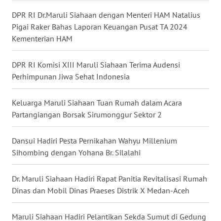
WN
KALBAR
DPR RI Dr.Maruli Siahaan dengan Menteri HAM Natalius
Pigai Raker Bahas Laporan Keuangan Pusat TA 2024
Kementerian HAM
WN
KALTENG
DPR RI Komisi XIII Maruli Siahaan Terima Audensi
WN
Perhimpunan Jiwa Sehat Indonesia
KALTARA
Keluarga Maruli Siahaan Tuan Rumah dalam Acara
WN
Partangiangan Borsak Sirumonggur Sektor 2
KALSEL
Dansui Hadiri Pesta Pernikahan Wahyu Millenium
WN
Sihombing dengan Yohana Br. Silalahi
KALTIM
Dr. Maruli Siahaan Hadiri Rapat Panitia Revitalisasi Rumah
WN
Dinas dan Mobil Dinas Praeses Distrik X Medan-Aceh
SULSEL
Maruli Siahaan Hadiri Pelantikan Sekda Sumut di Gedung