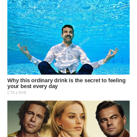
WN
KARAWANG
WN
BEKASI
WN
BOGOR
WN
DEPOK
WN
TAPANULI
UTARA
WN
SAMOSIR