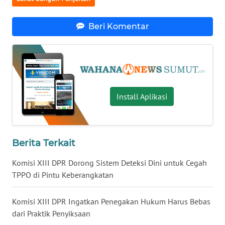
WN
LAMPUNG
Beri Komentar
WN
JATENG
WN
NUSANTARA
Install Aplikasi
WN
JOGJA
Berita Terkait
WN
Komisi XIII DPR Dorong Sistem Deteksi Dini untuk Cegah
JATIM
TPPO di Pintu Keberangkatan
WN
BALI
Komisi XIII DPR Ingatkan Penegakan Hukum Harus Bebas
dari Praktik Penyiksaan