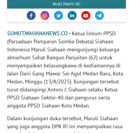
Ikuti Kami di:
PEDOMAN
MEDIA
SIBER
SUMUT.WAHANANEWS.CO
-
Ketua Umum PPSD
REDAKSI
(Parsadaan Pomparan Somba Debata) Siahaan
Indonesia Maruli Siahaan mengunjungi keluarga
KARIR
almarhum Sahat Bangun Panjaitan (62) untuk
menyampaikan belasungkawa di kediamannya di
DISCLAIMER
Jalan Dairi Gang Mawar Sei Agul Medan Baru, Kota
Medan, Minggu (13/4/2025). Kunjungan tersebut
Wahana
turut didampingi Antoni J. Siahaan selaku Ketua
News
Regional
PPSD Siahaan Sektor-40 dan pengurus serta
anggota PPSD Siahaan Kota Medan.
WN
SUMUT
Dalam kunjungan duka tersebut, Maruli Siahaan
yang juga anggota DPR RI ini menyampaikan rasa