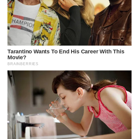
WN
PADANG
LAWAS
WN
SUMEDANG
WN
CIANJUR
WN
KEPULAUAN
SERIBU
WN
TANGERANG