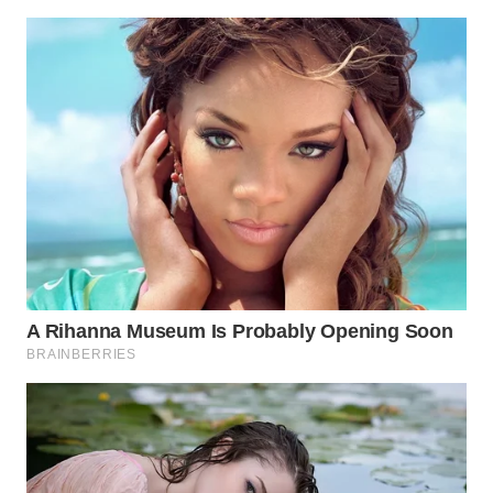
SUKABUMI
WN
PURWAKARTA
WN
PRIANGAN
TIMUR
WN
SEMARANG
WN
SOLO
WN
BOROBUDUR