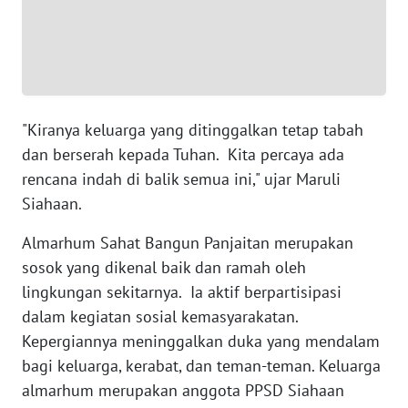
PAPUA
BARAT
WN
RIAU
"Kiranya keluarga yang ditinggalkan tetap tabah
WN
dan berserah kepada Tuhan. Kita percaya ada
SERAMBI
rencana indah di balik semua ini," ujar Maruli
Siahaan.
WN
JAMBI
Almarhum Sahat Bangun Panjaitan merupakan
sosok yang dikenal baik dan ramah oleh
WN
lingkungan sekitarnya. Ia aktif berpartisipasi
SULTRA
dalam kegiatan sosial kemasyarakatan.
Kepergiannya meninggalkan duka yang mendalam
WN
bagi keluarga, kerabat, dan teman-teman. Keluarga
NTB
almarhum merupakan anggota PPSD Siahaan