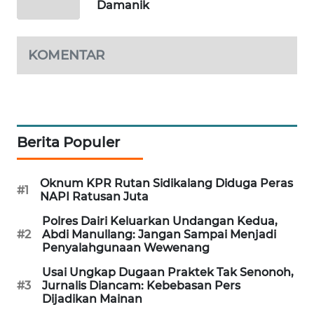
Damanik
SITUNGIR
NEWS
KOMENTAR
SIDIKALANG
NEWS
SIBARAGAS
NEWS
Berita Populer
METRO
SIANTAR
Oknum KPR Rutan Sidikalang Diduga Peras
#1
NEWS
NAPI Ratusan Juta
Polres Dairi Keluarkan Undangan Kedua,
METRO
#2
Abdi Manullang: Jangan Sampai Menjadi
MEDAN
Penyalahgunaan Wewenang
NEWS
Usai Ungkap Dugaan Praktek Tak Senonoh,
#3
Jurnalis Diancam: Kebebasan Pers
METRO
Dijadikan Mainan
JAKARTA