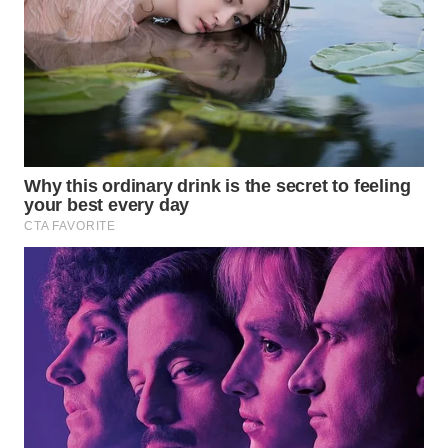
WN
MADURA
WN
SURABAYA
WN
NATUNA
WN
BINTAN
WN
MANDALIKA
WN
LIKUPANG