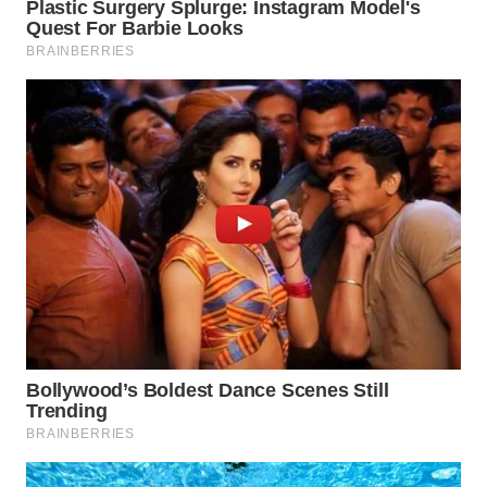
SIMALUNGUN
WN
LABUHANBATU
WN
TAPANULI
TENGAH
WN DELI
SERDANG
WN
TEBING
TINGGI
WN
PAKPAK