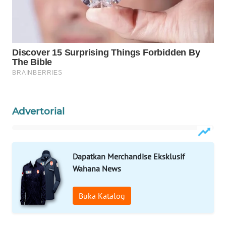
WAHANA
OTOMOTIF
WAHANA
HEALTH
WAHANA
DESA
WISATA
Advertorial
LAPAK
WAHANA
Dapatkan Merchandise Eksklusif
Wahana
Wahana News
Network
Buka Katalog
KONSUMEN
LISTRIK