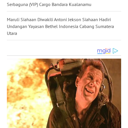
WN
Serbaguna (VIP) Cargo Bandara Kualanamu
GORONTALO
Maruli Siahaan Diwakili Antoni Jekson Siahaan Hadiri
WN
Undangan Yayasan Bethel Indonesia Cabang Sumatera
SULUT
Utara
WN
MALUKU
WN
MALUT
WN
DAIRI
WN
DANAU
TOBA