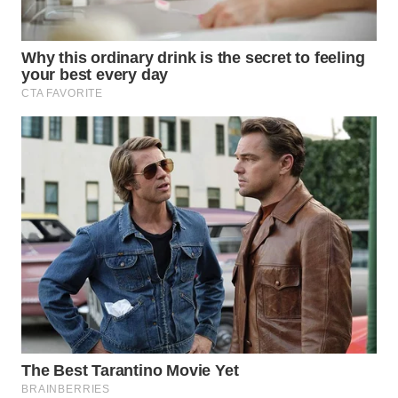
WN
BINJAI
WN
CIREBON
WN
INDRAMAYU
WN
KUNINGAN
WN
MAJALENGKA
WN
SUBANG
WN