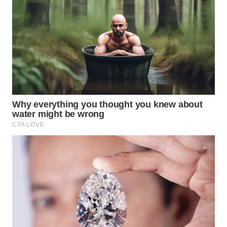
WAHANANEWS
CO ID
WAHANANEWS
NET
WAHANA
SPORT
WAHANA
UMKM
WAHANA
SELEB
WAHANA
PERSONA