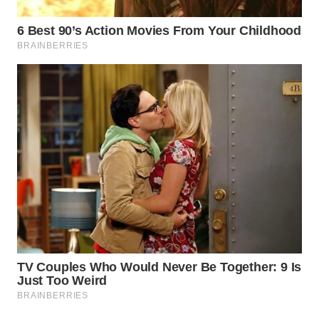
WN
NIAS
WN
LANGKAT
WN
TAPANULI
SELATAN
WN
TANJUNG
LESUNG
WN
KARO
WN