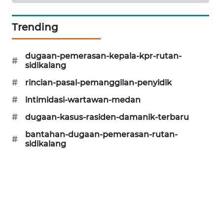
ID
Trending
ENERGI
NEWS
dugaan-pemerasan-kepala-kpr-rutan-
#
sidikalang
CILEUNGSI
NEWS
#
rincian-pasal-pemanggilan-penyidik
#
intimidasi-wartawan-medan
BERKAT
NEWS
#
dugaan-kasus-rasiden-damanik-terbaru
bantahan-dugaan-pemerasan-rutan-
#
BERAMPU
sidikalang
NEWS
ANUGERAH
NEWS
AKHLAK