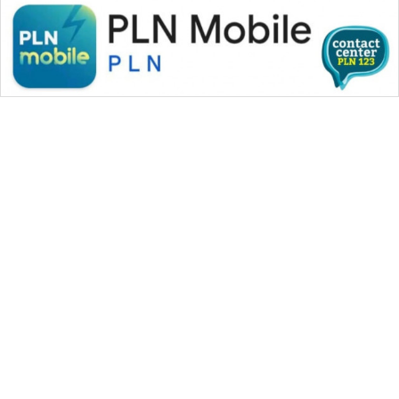
WAHANA MEDIA GROUP
|
|
|
WAHANA NEWS co
WAHANA TANI
WAHANA ADVOKAT
|
|
WAHANA INFRASTRUKTUR
WAHANA KONSUMEN
|
|
|
WAHANA LISTRIK
WAHANA TRAVEL
WAHANA TV
|
|
|
WAHANANEWS id
WAHANANEWS CO ID
WAHANANEWS NET