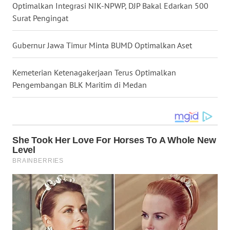
Optimalkan Integrasi NIK-NPWP, DJP Bakal Edarkan 500
Surat Pengingat
WN
PADANG
LAWAS
Gubernur Jawa Timur Minta BUMD Optimalkan Aset
WN
Kemeterian Ketenagakerjaan Terus Optimalkan
SUMEDANG
Pengembangan BLK Maritim di Medan
WN
CIANJUR
WN
KEPULAUAN
SERIBU
WN
TANGERANG