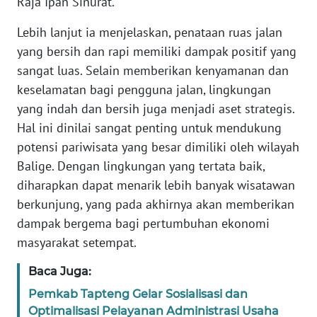
Raja Ipan Sinurat.
WN
LAMPUNG
Lebih lanjut ia menjelaskan, penataan ruas jalan
yang bersih dan rapi memiliki dampak positif yang
WN
sangat luas. Selain memberikan kenyamanan dan
JATENG
keselamatan bagi pengguna jalan, lingkungan
yang indah dan bersih juga menjadi aset strategis.
WN
Hal ini dinilai sangat penting untuk mendukung
NUSANTARA
potensi pariwisata yang besar dimiliki oleh wilayah
WN
Balige. Dengan lingkungan yang tertata baik,
JOGJA
diharapkan dapat menarik lebih banyak wisatawan
berkunjung, yang pada akhirnya akan memberikan
WN
dampak bergema bagi pertumbuhan ekonomi
JATIM
masyarakat setempat.
WN
Baca Juga:
BALI
Pemkab Tapteng Gelar Sosialisasi dan
Optimalisasi Pelayanan Administrasi Usaha