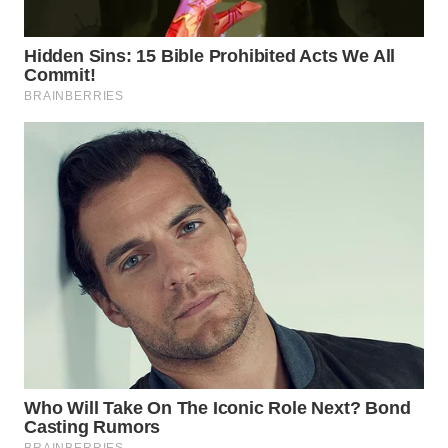
LKKI
KOPEKLIN
PORTAL
KONSUMEN
FORWAMKI
ALPERKLINAS
FORJASIDA
TAMBANG
NEWS