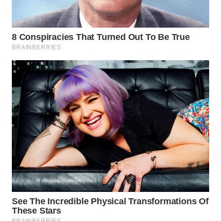
SUKABUMI
WN
PURWAKARTA
WN
PRIANGAN
TIMUR
WN
SEMARANG
WN
SOLO
WN
BOROBUDUR