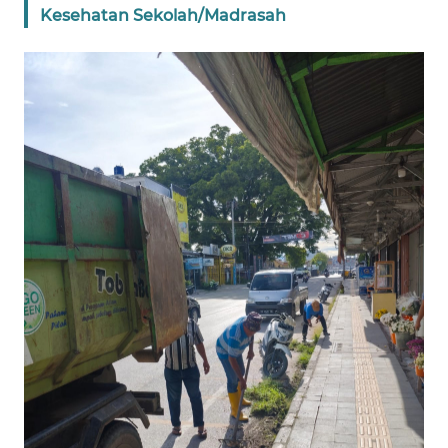
WN
Kesehatan Sekolah/Madrasah
KALBAR
WN
KALTENG
WN
KALTARA
WN
KALSEL
WN
KALTIM
WN
SULSEL