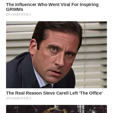
WAHANANEWS
CO ID
WAHANANEWS
NET
WAHANA
SPORT
WAHANA
UMKM
WAHANA
SELEB
WAHANA
PERSONA