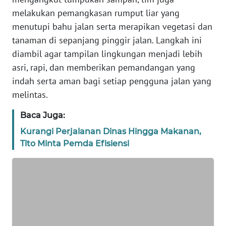
WN
JAKARTA
melakukan pemangkasan rumput liar yang
menutupi bahu jalan serta merapikan vegetasi dan
WN
tanaman di sepanjang pinggir jalan. Langkah ini
JABAR
diambil agar tampilan lingkungan menjadi lebih
asri, rapi, dan memberikan pemandangan yang
WN
indah serta aman bagi setiap pengguna jalan yang
BANTEN
melintas.
WN
Baca Juga:
NTT
Kurangi Perjalanan Dinas Hingga Makanan,
Tito Minta Pemda Efisiensi
WN
KEPRI
WN
PAPUA
WN