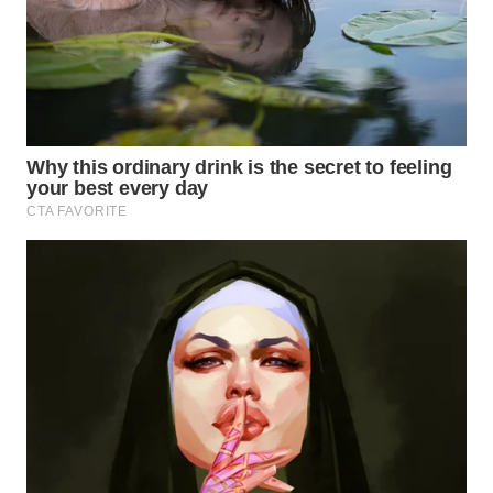
MASYARAKAT
KELISTRIKAN
WALINKI
ID
MAWAKA
ID
MARTABAT
NET
PLN
WATCH
MKLI
LPKKI