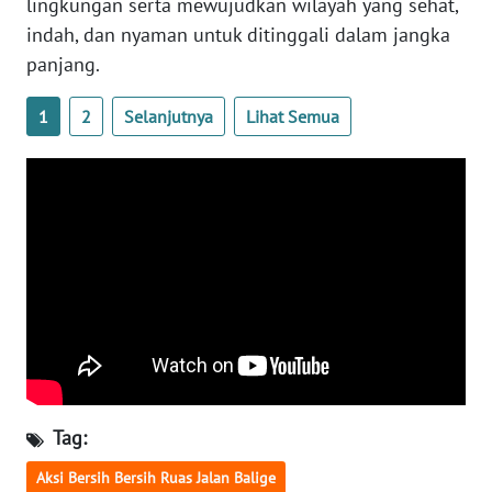
lingkungan serta mewujudkan wilayah yang sehat,
WN
indah, dan nyaman untuk ditinggali dalam jangka
NIAS
panjang.
WN
1
2
Selanjutnya
Lihat Semua
LANGKAT
WN
TAPANULI
SELATAN
WN
TANJUNG
LESUNG
WN
KARO
Tag:
WN
Aksi Bersih Bersih Ruas Jalan Balige