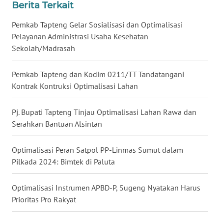
Berita Terkait
WN
KARAWANG
Pemkab Tapteng Gelar Sosialisasi dan Optimalisasi
Pelayanan Administrasi Usaha Kesehatan
WN
Sekolah/Madrasah
BEKASI
Pemkab Tapteng dan Kodim 0211/TT Tandatangani
WN
Kontrak Kontruksi Optimalisasi Lahan
BOGOR
Pj. Bupati Tapteng Tinjau Optimalisasi Lahan Rawa dan
WN
Serahkan Bantuan Alsintan
DEPOK
Optimalisasi Peran Satpol PP-Linmas Sumut dalam
WN
Pilkada 2024: Bimtek di Paluta
TAPANULI
UTARA
Optimalisasi Instrumen APBD-P, Sugeng Nyatakan Harus
Prioritas Pro Rakyat
WN
SAMOSIR