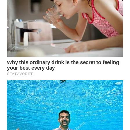
WN
LABUANBAJO
WN
BORNEO
Wahana
Media
Group
WAHANA
NEWS
WAHANA
TANI
WAHANA
ADVOKAT