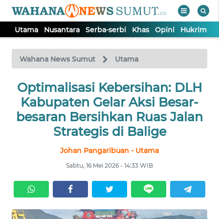
Utama
Nusantara
Serba-serbi
Khas
Opini
Hukrim
P
WAHANA
Tutup
TV
Wahana News Sumut
Utama
UTAMA
Optimalisasi Kebersihan: DLH
Kabupaten Gelar Aksi Besar-
NUSANTARA
besaran Bersihkan Ruas Jalan
Strategis di Balige
SERBA-
Johan Pangaribuan - Utama
SERBI
Sabtu, 16 Mei 2026 - 14:33 WIB
KHAS
OPINI