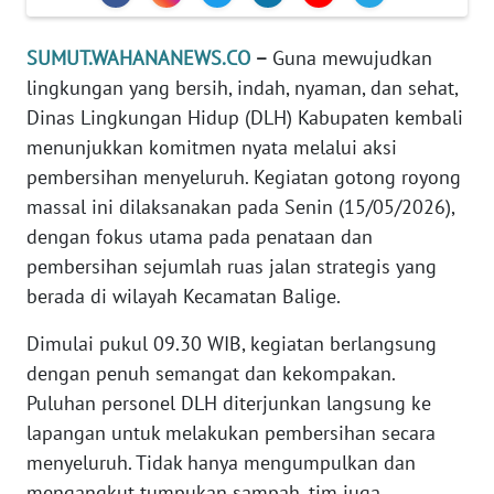
PEDOMAN
SUMUT.WAHANANEWS.CO
–
Guna mewujudkan
MEDIA
SIBER
lingkungan yang bersih, indah, nyaman, dan sehat,
Dinas Lingkungan Hidup (DLH) Kabupaten kembali
REDAKSI
menunjukkan komitmen nyata melalui aksi
pembersihan menyeluruh. Kegiatan gotong royong
KARIR
massal ini dilaksanakan pada Senin (15/05/2026),
dengan fokus utama pada penataan dan
DISCLAIMER
pembersihan sejumlah ruas jalan strategis yang
berada di wilayah Kecamatan Balige.
Wahana
News
Dimulai pukul 09.30 WIB, kegiatan berlangsung
Regional
dengan penuh semangat dan kekompakan.
Puluhan personel DLH diterjunkan langsung ke
WN
lapangan untuk melakukan pembersihan secara
SUMUT
menyeluruh. Tidak hanya mengumpulkan dan
mengangkut tumpukan sampah, tim juga