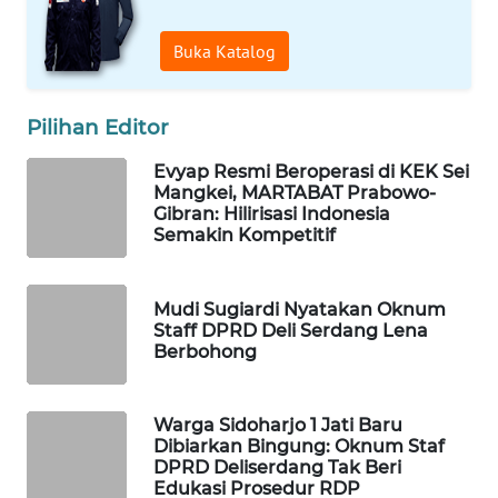
ID
Buka Katalog
ENERGI
NEWS
Pilihan Editor
CILEUNGSI
Evyap Resmi Beroperasi di KEK Sei
NEWS
Mangkei, MARTABAT Prabowo-
Gibran: Hilirisasi Indonesia
Semakin Kompetitif
BERKAT
NEWS
Mudi Sugiardi Nyatakan Oknum
BERAMPU
Staff DPRD Deli Serdang Lena
NEWS
Berbohong
ANUGERAH
Warga Sidoharjo 1 Jati Baru
NEWS
Dibiarkan Bingung: Oknum Staf
DPRD Deliserdang Tak Beri
AKHLAK
Edukasi Prosedur RDP