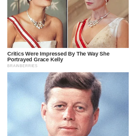
WN
BINJAI
WN
CIREBON
WN
INDRAMAYU
WN
KUNINGAN
WN
MAJALENGKA
WN
SUBANG
WN