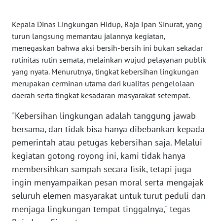
WN
SULTENG
Kepala Dinas Lingkungan Hidup, Raja Ipan Sinurat, yang
turun langsung memantau jalannya kegiatan,
WN
menegaskan bahwa aksi bersih-bersih ini bukan sekadar
SULBAR
rutinitas rutin semata, melainkan wujud pelayanan publik
yang nyata. Menurutnya, tingkat kebersihan lingkungan
WN
merupakan cerminan utama dari kualitas pengelolaan
BABEL
daerah serta tingkat kesadaran masyarakat setempat.
"Kebersihan lingkungan adalah tanggung jawab
WN
SUMBAR
bersama, dan tidak bisa hanya dibebankan kepada
pemerintah atau petugas kebersihan saja. Melalui
WN
kegiatan gotong royong ini, kami tidak hanya
SUMSEL
membersihkan sampah secara fisik, tetapi juga
ingin menyampaikan pesan moral serta mengajak
WN
seluruh elemen masyarakat untuk turut peduli dan
BENGKULU
menjaga lingkungan tempat tinggalnya," tegas