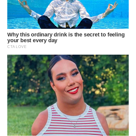
WAHANA
INFRASTRUKTUR
WAHANA
KONSUMEN
WAHANA
LISTRIK
WAHANA
TRAVEL
WAHANA
TV
WAHANANEWS
ID