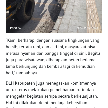
WN
GORONTALO
WN
SULUT
WN
"Kami berharap, dengan suasana lingkungan yang
MALUKU
bersih, tertata rapi, dan asri ini, masyarakat bisa
merasa nyaman dan bangga tinggal di sini. Begitu
WN
MALUT
juga para wisatawan, diharapkan betah berlama-
lama berkunjung dan kembali lagi di kemudian
WN
hari," tambahnya.
DAIRI
DLH Kabupaten juga menegaskan komitmennya
untuk terus melakukan pemeliharaan rutin dan
WN
DANAU
menggelar kegiatan serupa secara berkelanjutan.
TOBA
Hal ini dilakukan demi menjaga kebersihan