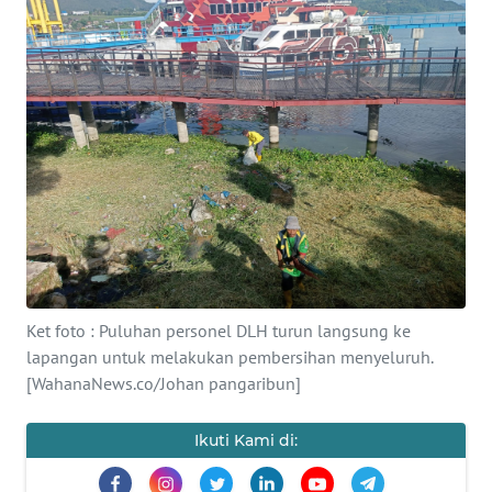
HUKRIM
PERISTIWA
Informasi
INDEKS
BERITA
KONTAK
KAMI
Ket foto : Puluhan personel DLH turun langsung ke
lapangan untuk melakukan pembersihan menyeluruh.
INFO
[WahanaNews.co/Johan pangaribun]
IKLAN
Ikuti Kami di:
TENTANG
KAMI