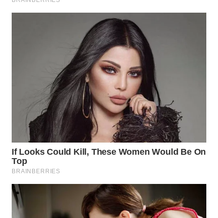
WN
MADURA
WN
SURABAYA
WN
NATUNA
WN
BINTAN
WN
MANDALIKA
WN
LIKUPANG