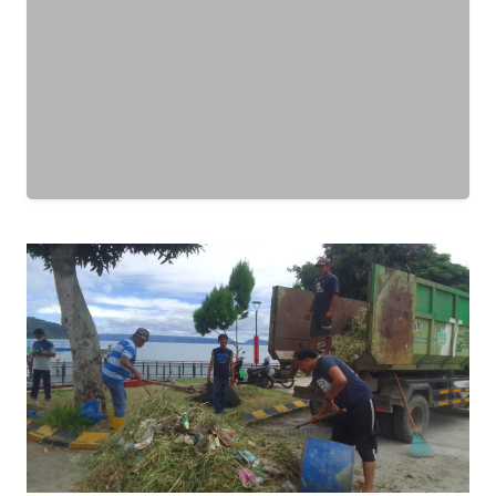
PAPUA
BARAT
WN
RIAU
WN
SERAMBI
WN
JAMBI
WN
SULTRA
WN
NTB