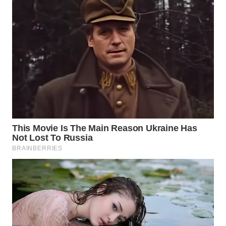
WAHANA
OTOMOTIF
WAHANA
HEALTH
WAHANA
DESA
WISATA
LAPAK
WAHANA
Wahana
Network
KONSUMEN
LISTRIK