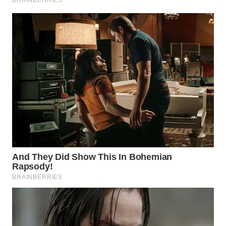
SITUNGIR
NEWS
SIDIKALANG
NEWS
SIBARAGAS
NEWS
METRO
SIANTAR
NEWS
METRO
MEDAN
NEWS
METRO
JAKARTA