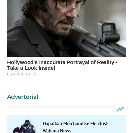
NEWS
KRT
NEWS
KARING
NEWS
JURNAL
MARITIM
HUMBANG
NEWS
Advertorial
GARONGGANG
NEWS
Dapatkan Merchandise Eksklusif
Wahana News
FISUELRI