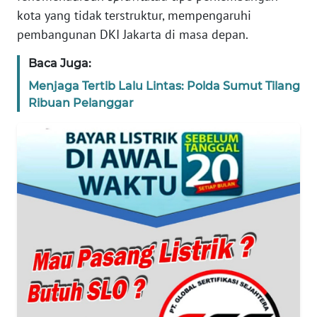
kota yang tidak terstruktur, mempengaruhi
PEDOMAN
pembangunan DKI Jakarta di masa depan.
MEDIA
SIBER
Baca Juga:
Menjaga Tertib Lalu Lintas: Polda Sumut Tilang
REDAKSI
Ribuan Pelanggar
KARIR
DISCLAIMER
Wahana
News
Regional
WN
SUMUT