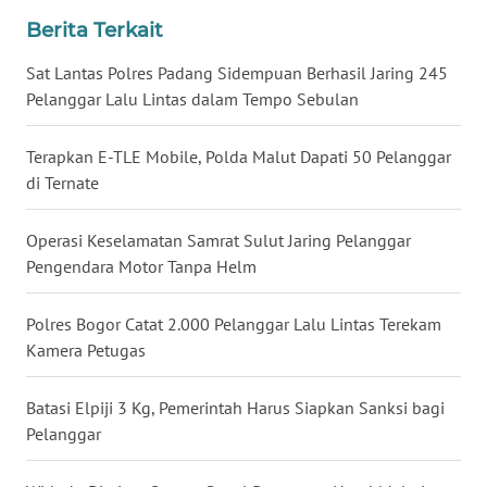
WN
Berita Terkait
LAMPUNG
Sat Lantas Polres Padang Sidempuan Berhasil Jaring 245
WN
Pelanggar Lalu Lintas dalam Tempo Sebulan
JATENG
Terapkan E-TLE Mobile, Polda Malut Dapati 50 Pelanggar
WN
di Ternate
NUSANTARA
Operasi Keselamatan Samrat Sulut Jaring Pelanggar
WN
Pengendara Motor Tanpa Helm
JOGJA
Polres Bogor Catat 2.000 Pelanggar Lalu Lintas Terekam
WN
Kamera Petugas
JATIM
Batasi Elpiji 3 Kg, Pemerintah Harus Siapkan Sanksi bagi
WN
Pelanggar
BALI