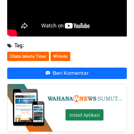
WN
SULTENG
WN
SULBAR
Tag:
WN
BABEL
Citata Jakarta Timur
Widodo
WN
Beri Komentar
SUMBAR
WN
SUMSEL
Install Aplikasi
WN
BENGKULU