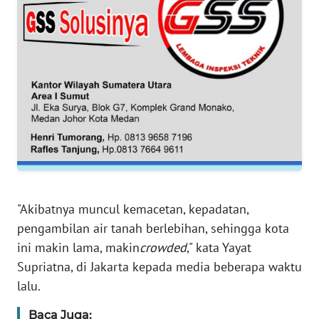
WN
JAKARTA
WN
JABAR
WN
BANTEN
WN
NTT
"Akibatnya muncul kemacetan, kepadatan,
WN
KEPRI
pengambilan air tanah berlebihan, sehingga kota
ini makin lama, makin
crowded
," kata Yayat
WN
Supriatna, di Jakarta kepada media beberapa waktu
PAPUA
lalu.
Baca Juga:
WN