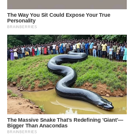
WN
NIAS
WN
LANGKAT
WN
TAPANULI
SELATAN
WN
TANJUNG
LESUNG
WN
KARO
WN