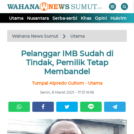
Utama
Nusantara
Serba-serbi
Khas
Opini
Hukrim
P
WAHANA
Tutup
TV
Wahana News Sumut
Utama
UTAMA
Pelanggar IMB Sudah di
Tindak, Pemilik Tetap
NUSANTARA
Membandel
Tumpal Alpredo Gultom - Utama
SERBA-
SERBI
Senin, 8 Maret 2021 - 17:13 WIB
KHAS
OPINI