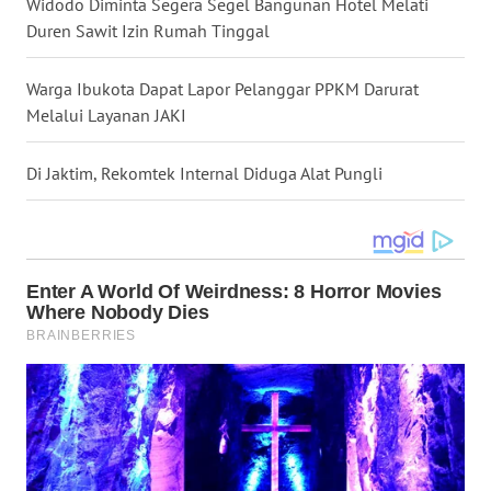
Widodo Diminta Segera Segel Bangunan Hotel Melati
WN
KALBAR
Duren Sawit Izin Rumah Tinggal
WN
Warga Ibukota Dapat Lapor Pelanggar PPKM Darurat
KALTENG
Melalui Layanan JAKI
WN
Di Jaktim, Rekomtek Internal Diduga Alat Pungli
KALTARA
WN
KALSEL
WN
KALTIM
WN
SULSEL