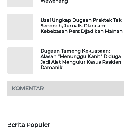
Wewenang
MASYARAKAT
KELISTRIKAN
Usai Ungkap Dugaan Praktek Tak
Senonoh, Jurnalis Diancam:
WALINKI
Kebebasan Pers Dijadikan Mainan
ID
MAWAKA
Dugaan Tameng Kekuasaan:
ID
Alasan “Menunggu Kanit” Diduga
Jadi Alat Mengulur Kasus Rasiden
Damanik
MARTABAT
NET
KOMENTAR
PLN
WATCH
MKLI
Berita Populer
LPKKI