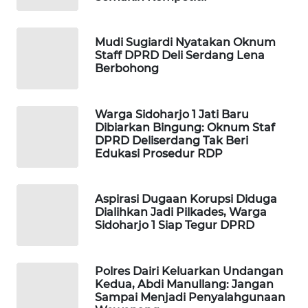
WAHANA
OTOMOTIF
Mudi Sugiardi Nyatakan Oknum
WAHANA
Staff DPRD Deli Serdang Lena
Berbohong
HEALTH
WAHANA
Warga Sidoharjo 1 Jati Baru
DESA
Dibiarkan Bingung: Oknum Staf
WISATA
DPRD Deliserdang Tak Beri
Edukasi Prosedur RDP
LAPAK
WAHANA
Aspirasi Dugaan Korupsi Diduga
Dialihkan Jadi Pilkades, Warga
Wahana
Sidoharjo 1 Siap Tegur DPRD
Network
KONSUMEN
Polres Dairi Keluarkan Undangan
Kedua, Abdi Manullang: Jangan
LISTRIK
Sampai Menjadi Penyalahgunaan