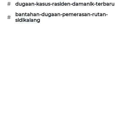
#
dugaan-kasus-rasiden-damanik-terbaru
NEWS
bantahan-dugaan-pemerasan-rutan-
#
sidikalang
KRT
NEWS
KARING
NEWS
JURNAL
MARITIM
HUMBANG
NEWS
GARONGGANG
NEWS
FISUELRI