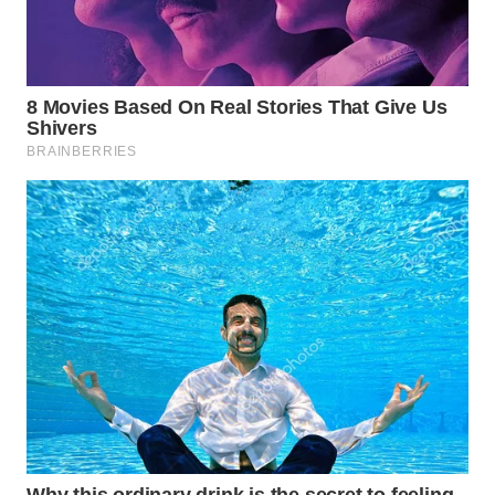
WN
LABUANBAJO
WN
BORNEO
Wahana
Media
Group
WAHANA
NEWS
WAHANA
TANI
WAHANA
ADVOKAT