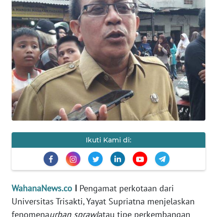
HUKRIM
PERISTIWA
Informasi
INDEKS
BERITA
KONTAK
KAMI
Ikuti Kami di:
INFO
IKLAN
WahanaNews.co
I
Pengamat perkotaan dari
TENTANG
Universitas Trisakti, Yayat Supriatna menjelaskan
KAMI
fenomena
urban sprawl
atau tipe perkembangan