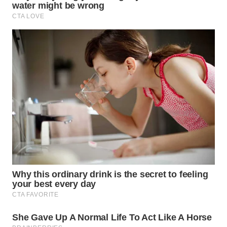
WN
BINJAI
WN
CIREBON
WN
INDRAMAYU
WN
KUNINGAN
WN
MAJALENGKA
WN
SUBANG
WN