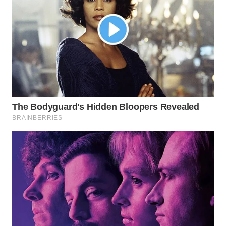
WN
MADURA
WN
SURABAYA
WN
NATUNA
WN
BINTAN
WN
MANDALIKA
WN
LIKUPANG