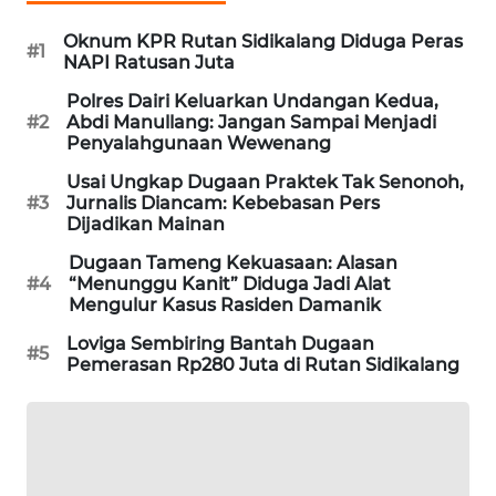
Oknum KPR Rutan Sidikalang Diduga Peras
LKKI
#1
NAPI Ratusan Juta
Polres Dairi Keluarkan Undangan Kedua,
KOPEKLIN
#2
Abdi Manullang: Jangan Sampai Menjadi
Penyalahgunaan Wewenang
PORTAL
Usai Ungkap Dugaan Praktek Tak Senonoh,
KONSUMEN
#3
Jurnalis Diancam: Kebebasan Pers
Dijadikan Mainan
FORWAMKI
Dugaan Tameng Kekuasaan: Alasan
#4
“Menunggu Kanit” Diduga Jadi Alat
Mengulur Kasus Rasiden Damanik
ALPERKLINAS
Loviga Sembiring Bantah Dugaan
#5
Pemerasan Rp280 Juta di Rutan Sidikalang
FORJASIDA
TAMBANG
NEWS