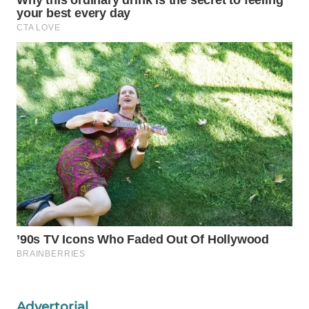
WAHANA
INFRASTRUKTUR
WAHANA
KONSUMEN
WAHANA
LISTRIK
WAHANA
TRAVEL
WAHANA
TV
WAHANANEWS
ID
Advertorial