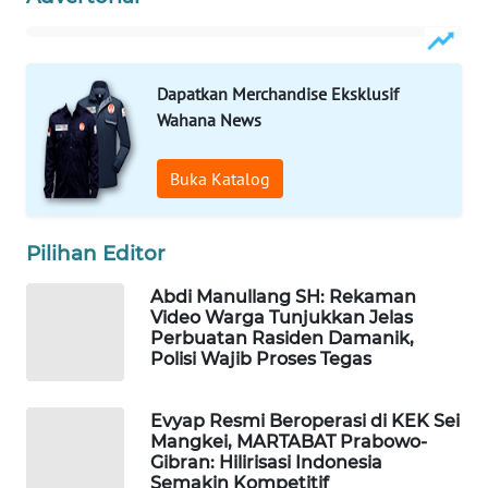
WAHANANEWS
CO ID
WAHANANEWS
Dapatkan Merchandise Eksklusif
NET
Wahana News
WAHANA
Buka Katalog
SPORT
Pilihan Editor
WAHANA
UMKM
Abdi Manullang SH: Rekaman
Video Warga Tunjukkan Jelas
WAHANA
Perbuatan Rasiden Damanik,
SELEB
Polisi Wajib Proses Tegas
WAHANA
Evyap Resmi Beroperasi di KEK Sei
PERSONA
Mangkei, MARTABAT Prabowo-
Gibran: Hilirisasi Indonesia
Semakin Kompetitif