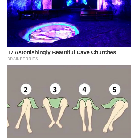
WN
GORONTALO
WN
SULUT
WN
MALUKU
WN
MALUT
WN
DAIRI
WN
DANAU
TOBA