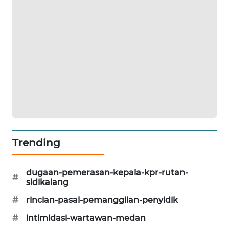
SITUNGIR
NEWS
SIDIKALANG
NEWS
SIBARAGAS
NEWS
METRO
SIANTAR
NEWS
Trending
METRO
dugaan-pemerasan-kepala-kpr-rutan-
#
MEDAN
sidikalang
NEWS
#
rincian-pasal-pemanggilan-penyidik
METRO
#
intimidasi-wartawan-medan
JAKARTA