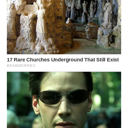
WN
KARAWANG
WN
BEKASI
WN
BOGOR
WN
DEPOK
WN
TAPANULI
UTARA
WN
SAMOSIR