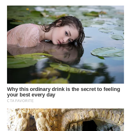
SIMALUNGUN
WN
LABUHANBATU
WN
TAPANULI
TENGAH
WN DELI
SERDANG
WN
TEBING
TINGGI
WN
PAKPAK