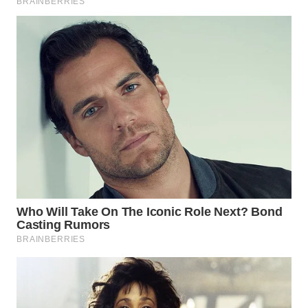
SUKABUMI
WN
PURWAKARTA
WN
PRIANGAN
TIMUR
WN
SEMARANG
WN
SOLO
WN
BOROBUDUR