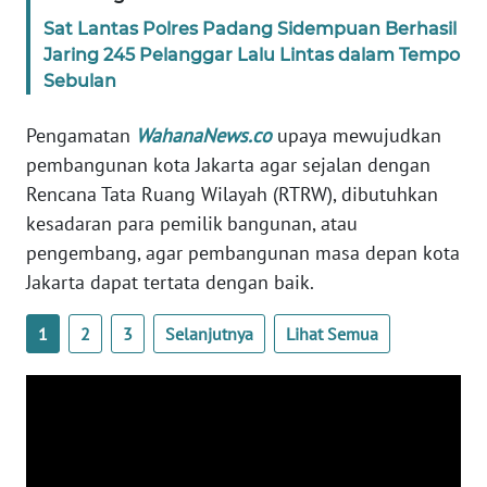
PAPUA
Sat Lantas Polres Padang Sidempuan Berhasil
BARAT
Jaring 245 Pelanggar Lalu Lintas dalam Tempo
Sebulan
WN
RIAU
Pengamatan
WahanaNews.co
upaya mewujudkan
pembangunan kota Jakarta agar sejalan dengan
WN
Rencana Tata Ruang Wilayah (RTRW), dibutuhkan
SERAMBI
kesadaran para pemilik bangunan, atau
pengembang, agar pembangunan masa depan kota
WN
Jakarta dapat tertata dengan baik.
JAMBI
1
2
3
Selanjutnya
Lihat Semua
WN
SULTRA
WN
NTB