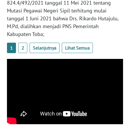
824.4/492/2021 tanggal 11 Mei 2021 tentang
WN
SULTENG
Mutasi Pegawai Negeri Sipil terhitung mulai
tanggal 1 Juni 2021 bahwa Drs. Rikardo Hutajulu,
WN
M.Pd, dialihkan menjadi PNS Pemerintah
SULBAR
Kabupaten Toba;
WN
1
2
Selanjutnya
Lihat Semua
BABEL
WN
SUMBAR
WN
SUMSEL
WN
BENGKULU