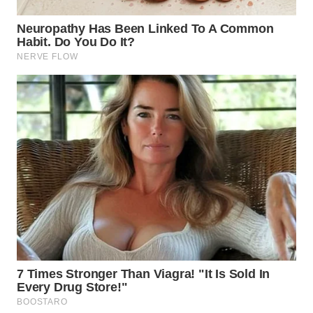
WN
NIAS
WN
LANGKAT
WN
TAPANULI
SELATAN
WN
TANJUNG
LESUNG
WN
KARO
WN