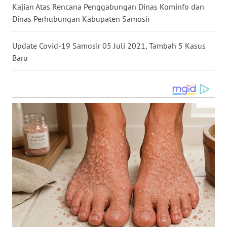
WN
Kajian Atas Rencana Penggabungan Dinas Kominfo dan
GORONTALO
Dinas Perhubungan Kabupaten Samosir
WN
Update Covid-19 Samosir 05 Juli 2021, Tambah 5 Kasus
SULUT
Baru
WN
MALUKU
WN
MALUT
WN
DAIRI
WN
DANAU
TOBA