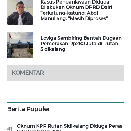
Kasus Penganiayaan Diduga
MASYARAKAT
Dilakukan Oknum DPRD Dairi
KELISTRIKAN
Terkatung-katung, Abdi
Manullang: "Masih Diproses"
WALINKI
ID
Loviga Sembiring Bantah Dugaan
Pemerasan Rp280 Juta di Rutan
MAWAKA
Sidikalang
ID
MARTABAT
KOMENTAR
NET
PLN
WATCH
Berita Populer
MKLI
Oknum KPR Rutan Sidikalang Diduga Peras
#1
LPKKI