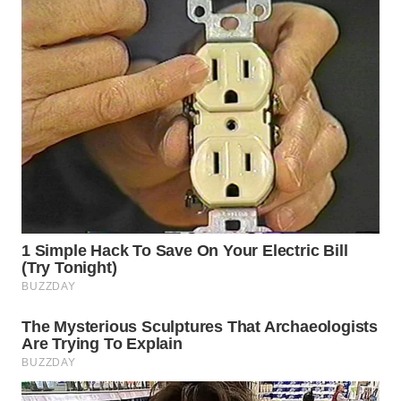
WN
KARAWANG
WN
BEKASI
WN
BOGOR
WN
DEPOK
WN
TAPANULI
UTARA
WN
SAMOSIR