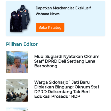
WAHANANEWS
CO ID
Dapatkan Merchandise Eksklusif
Wahana News
WAHANANEWS
NET
Buka Katalog
WAHANA
Pilihan Editor
SPORT
Mudi Sugiardi Nyatakan Oknum
WAHANA
Staff DPRD Deli Serdang Lena
UMKM
Berbohong
WAHANA
SELEB
Warga Sidoharjo 1 Jati Baru
Dibiarkan Bingung: Oknum Staf
DPRD Deliserdang Tak Beri
WAHANA
Edukasi Prosedur RDP
PERSONA