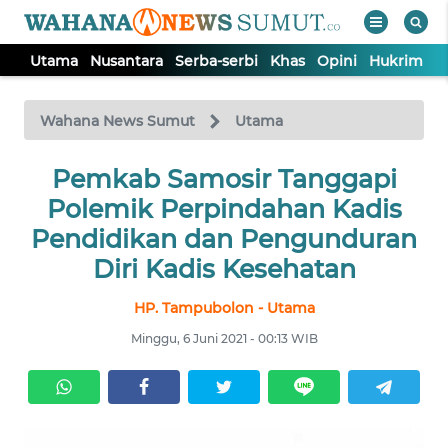
Utama
Nusantara
Serba-serbi
Khas
Opini
Hukrim
P
WAHANA
Tutup
TV
Wahana News Sumut
Utama
UTAMA
Pemkab Samosir Tanggapi
Polemik Perpindahan Kadis
NUSANTARA
Pendidikan dan Pengunduran
Diri Kadis Kesehatan
SERBA-
HP. Tampubolon - Utama
SERBI
Minggu, 6 Juni 2021 - 00:13 WIB
KHAS
OPINI