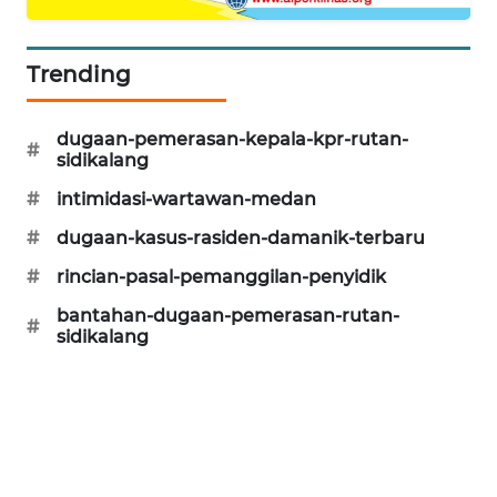
SITUNGIR
NEWS
Trending
SIDIKALANG
NEWS
dugaan-pemerasan-kepala-kpr-rutan-
#
sidikalang
SIBARAGAS
#
intimidasi-wartawan-medan
NEWS
#
dugaan-kasus-rasiden-damanik-terbaru
METRO
#
rincian-pasal-pemanggilan-penyidik
SIANTAR
NEWS
bantahan-dugaan-pemerasan-rutan-
#
sidikalang
METRO
MEDAN
NEWS
METRO
JAKARTA