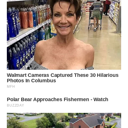
WN
PADANG
LAWAS
WN
SUMEDANG
WN
CIANJUR
WN
KEPULAUAN
SERIBU
WN
TANGERANG