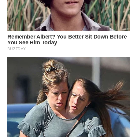
WN
MADURA
WN
SURABAYA
WN
NATUNA
WN
BINTAN
WN
MANDALIKA
WN
LIKUPANG