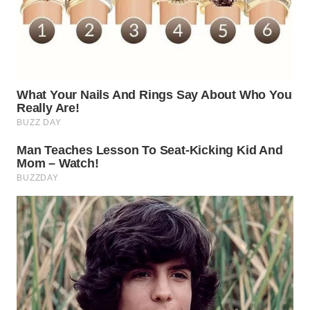
SUKABUMI
WN
PURWAKARTA
WN
PRIANGAN
TIMUR
WN
SEMARANG
WN
SOLO
WN
BOROBUDUR