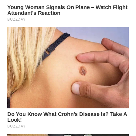
SIMALUNGUN
WN
LABUHANBATU
WN
TAPANULI
TENGAH
WN DELI
SERDANG
WN
TEBING
TINGGI
WN
PAKPAK