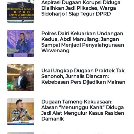
WAHANA
Aspirasi Dugaan Korupsi Diduga
OTOMOTIF
Dialihkan Jadi Pilkades, Warga
Sidoharjo 1 Siap Tegur DPRD
WAHANA
HEALTH
Polres Dairi Keluarkan Undangan
Kedua, Abdi Manullang: Jangan
Sampai Menjadi Penyalahgunaan
WAHANA
Wewenang
DESA
WISATA
Usai Ungkap Dugaan Praktek Tak
LAPAK
Senonoh, Jurnalis Diancam:
WAHANA
Kebebasan Pers Dijadikan Mainan
Wahana
Network
Dugaan Tameng Kekuasaan:
Alasan “Menunggu Kanit” Diduga
Jadi Alat Mengulur Kasus Rasiden
KONSUMEN
Damanik
LISTRIK