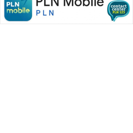
WAHANA MEDIA GROUP
|
|
|
WAHANA NEWS co
WAHANA TANI
WAHANA ADVOKAT
|
|
WAHANA INFRASTRUKTUR
WAHANA KONSUMEN
|
|
|
WAHANA LISTRIK
WAHANA TRAVEL
WAHANA TV
|
|
|
WAHANANEWS id
WAHANANEWS CO ID
WAHANANEWS NET
|
|
|
WAHANA SPORT ID
Wahana UMKM
Wahana Seleb