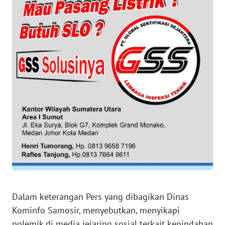
WN
JAKARTA
WN
JABAR
WN
BANTEN
WN
NTT
WN
KEPRI
WN
Dalam keterangan Pers yang dibagikan Dinas
PAPUA
Kominfo Samosir, menyebutkan, menyikapi
polemik di media jejaring sosial terkait kepindahan
WN