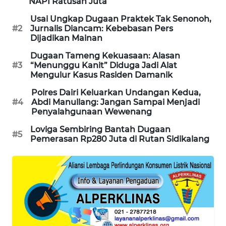
NAPI Ratusan Juta
Usai Ungkap Dugaan Praktek Tak Senonoh,
LKKI
#2
Jurnalis Diancam: Kebebasan Pers
Dijadikan Mainan
KOPEKLIN
Dugaan Tameng Kekuasaan: Alasan
#3
“Menunggu Kanit” Diduga Jadi Alat
Mengulur Kasus Rasiden Damanik
PORTAL
KONSUMEN
Polres Dairi Keluarkan Undangan Kedua,
#4
Abdi Manullang: Jangan Sampai Menjadi
Penyalahgunaan Wewenang
FORWAMKI
Loviga Sembiring Bantah Dugaan
#5
Pemerasan Rp280 Juta di Rutan Sidikalang
ALPERKLINAS
FORJASIDA
TAMBANG
NEWS