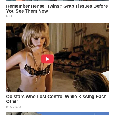
WN
LABUANBAJO
WN
BORNEO
Wahana
Media
Group
WAHANA
NEWS
WAHANA
TANI
WAHANA
ADVOKAT