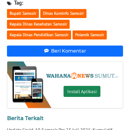
Tag:
WN
LAMPUNG
Bupati Samosir
Dinas Kominfo Samosir
WN
Kepala Dinas Kesehatan Samosir
JATENG
Kepala Dinas Pendidikan Samosir
Polemik Samosir
WN
Beri Komentar
NUSANTARA
WN
JOGJA
WN
Install Aplikasi
JATIM
WN
BALI
Berita Terkait
Update Covid-19 Samosir Per 23 Juli 2021, Kumulatif