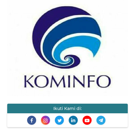
HUKRIM
PERISTIWA
Informasi
INDEKS
BERITA
KONTAK
KAMI
INFO
IKLAN
Ikuti Kami di:
TENTANG
KAMI