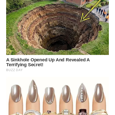
WN
BINJAI
WN
CIREBON
WN
INDRAMAYU
WN
KUNINGAN
WN
MAJALENGKA
WN
SUBANG
WN