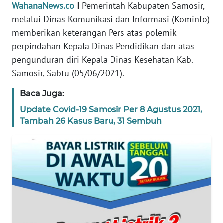
WahanaNews.co
I
Pemerintah Kabupaten Samosir,
PEDOMAN
melalui Dinas Komunikasi dan Informasi (Kominfo)
MEDIA
memberikan keterangan Pers atas polemik
SIBER
perpindahan Kepala Dinas Pendidikan dan atas
pengunduran diri Kepala Dinas Kesehatan Kab.
REDAKSI
Samosir, Sabtu (05/06/2021).
KARIR
Baca Juga:
Update Covid-19 Samosir Per 8 Agustus 2021,
DISCLAIMER
Tambah 26 Kasus Baru, 31 Sembuh
Wahana
News
Regional
WN
SUMUT