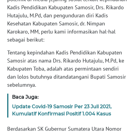
PAPUA
Kadis Pendidikan Kabupaten Samosir, Drs. Rikardo
BARAT
Hutajulu, M.Pd, dan pengunduran diri Kadis
Kesehatan Kabupaten Samosir, dr. Nimpan
WN
Karokaro, MM, perlu kami informasikan hal-hal
RIAU
sebagai berikut:
WN
Tentang kepindahan Kadis Pendidikan Kabupaten
SERAMBI
Samosir atas nama Drs. Rikardo Hutajulu, M.Pd, ke
Kabupaten Toba, adalah atas permintaan sendiri
WN
dan lolos butuhnya ditandatangani Bupati Samosir
JAMBI
sebelumnya.
WN
Baca Juga:
SULTRA
Update Covid-19 Samosir Per 23 Juli 2021,
Kumulatif Konfirmasi Positif 1.004 Kasus
WN
NTB
Berdasarkan SK Gubernur Sumatera Utara Nomor