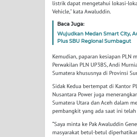
LAMPUNG
listrik dapat mengetahui lokasi-lok
Vehicle," kata Awaluddin.
WN
JATENG
Baca Juga:
Wujudkan Medan Smart City, A
WN
Plus SBU Regional Sumbagut
NUSANTARA
Kemudian, paparan kesiapan PLN me
WN
Perwakilan PLN UP3BS, Andi Murnia
JOGJA
Sumatera khususnya di Provinsi Su
WN
Sidak Kedua bertempat di Kantor 
JATIM
Nusantara Power juga menerangka
Sumatera Utara dan Aceh dalam mem
WN
pembangkit yang ada saat ini telah
BALI
“Saya minta ke Pak Awaluddin Gen
WN
masyarakat betul-betul diperhatik
KALBAR