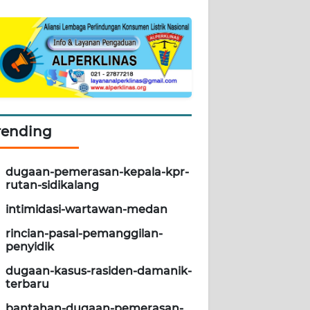
rending
dugaan-pemerasan-kepala-kpr-
rutan-sidikalang
intimidasi-wartawan-medan
rincian-pasal-pemanggilan-
penyidik
dugaan-kasus-rasiden-damanik-
terbaru
bantahan-dugaan-pemerasan-