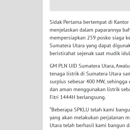
SULTENG
WN
Sidak Pertama bertempat di Kanto
SULBAR
menjelaskan dalam paparannya bah
mempersiapkan 259 posko siaga keli
WN
BABEL
Sumatera Utara yang dapat digunak
beristirahat sejenak saat mudik idul 
WN
GM PLN UID Sumatera Utara, Awalu
SUMBAR
tenaga listrik di Sumatera Utara s
surplus sebesar 400 MW, sehingga
WN
SUMSEL
dan aman menggunakan listrik seb
Fitri 1444H berlangsung.
WN
“Beberapa SPKLU telah kami bangun
BENGKULU
yang akan melakukan perjalanan m
WN
Utara telah berhasil kami bangun d