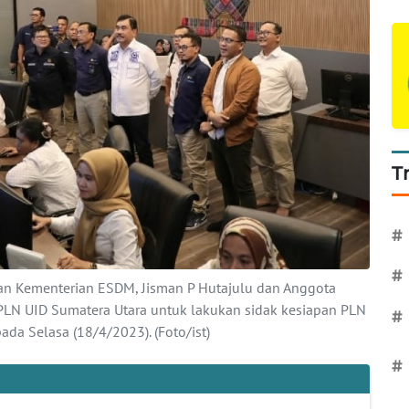
T
#
#
rikan Kementerian ESDM, Jisman P Hutajulu dan Anggota
 PLN UID Sumatera Utara untuk lakukan sidak kesiapan PLN
#
da Selasa (18/4/2023). (Foto/ist)
#