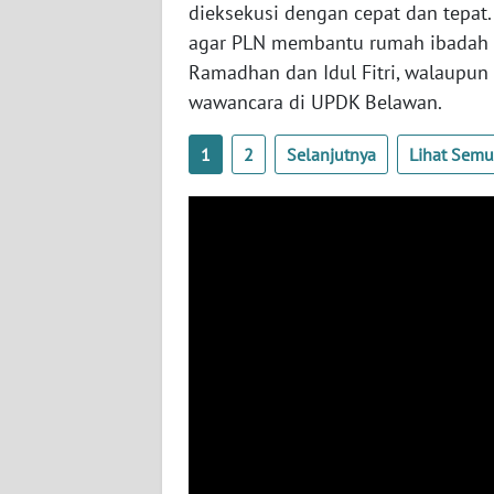
dieksekusi dengan cepat dan tepat.
agar PLN membantu rumah ibadah jik
WN
Ramadhan dan Idul Fitri, walaupun
KALTENG
wawancara di UPDK Belawan.
WN
1
2
Selanjutnya
Lihat Sem
KALTARA
WN
KALSEL
WN
KALTIM
WN
SULSEL
WN
GORONTALO