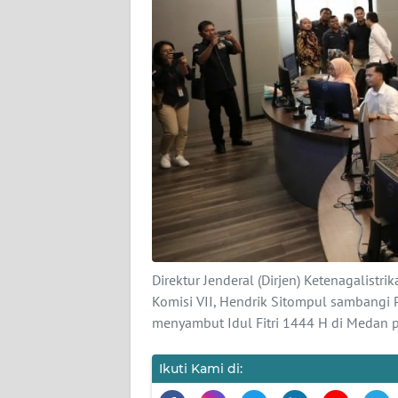
PEDOMAN
MEDIA
SIBER
REDAKSI
KARIR
DISCLAIMER
Wahana
News
Regional
Direktur Jenderal (Dirjen) Ketenagalist
Komisi VII, Hendrik Sitompul sambangi
WN
menyambut Idul Fitri 1444 H di Medan pa
SUMUT
Ikuti Kami di:
WN
JAKARTA