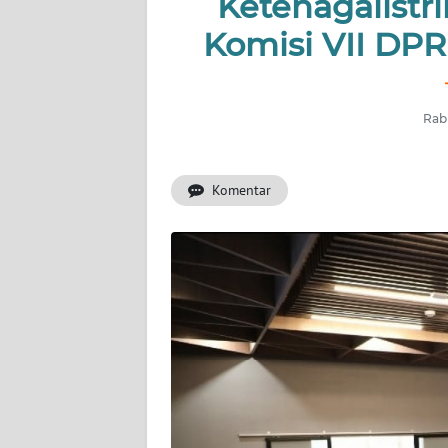
Ketenagalist
HUKRIM
Komisi VII DPR
PERISTIWA
Informasi
Rabu
INDEKS
BERITA
Komentar
KONTAK
KAMI
INFO
IKLAN
TENTANG
KAMI