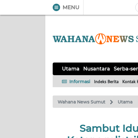
MENU
WAHANA
Tutup
TV
UTAMA
NUSANTARA
Utama
Nusantara
Serba-ser
SERBA-
Informasi
Indeks Berita
Kontak 
SERBI
Wahana News Sumut
Utama
KHAS
OPINI
Sambut Idul