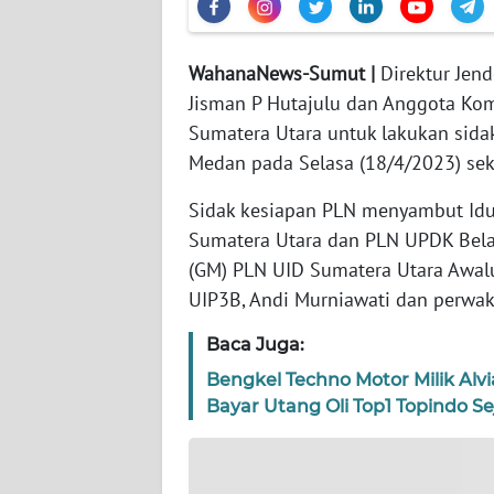
WN
WahanaNews-Sumut |
Direktur Jend
JABAR
Jisman P Hutajulu dan Anggota Kom
Sumatera Utara untuk lakukan sida
WN
BANTEN
Medan pada Selasa (18/4/2023) sek
Sidak kesiapan PLN menyambut Idul
WN
NTT
Sumatera Utara dan PLN UPDK Bela
(GM) PLN UID Sumatera Utara Awalu
WN
UIP3B, Andi Murniawati dan perwak
KEPRI
Baca Juga:
WN
Bengkel Techno Motor Milik Alv
PAPUA
Bayar Utang Oli Top1 Topindo Se
WN
PAPUA