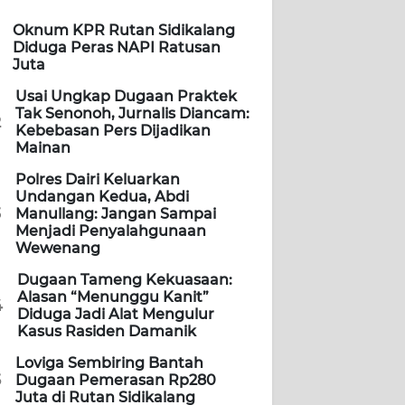
Oknum KPR Rutan Sidikalang
Diduga Peras NAPI Ratusan
Juta
Usai Ungkap Dugaan Praktek
Tak Senonoh, Jurnalis Diancam:
2
Kebebasan Pers Dijadikan
Mainan
Polres Dairi Keluarkan
Undangan Kedua, Abdi
3
Manullang: Jangan Sampai
Menjadi Penyalahgunaan
Wewenang
Dugaan Tameng Kekuasaan:
Alasan “Menunggu Kanit”
4
Diduga Jadi Alat Mengulur
Kasus Rasiden Damanik
Loviga Sembiring Bantah
5
Dugaan Pemerasan Rp280
Juta di Rutan Sidikalang