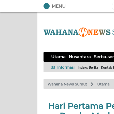
MENU
WAHANA
Tutup
TV
UTAMA
NUSANTARA
Utama
Nusantara
Serba-ser
SERBA-
Informasi
Indeks Berita
Kontak 
SERBI
Wahana News Sumut
Utama
KHAS
OPINI
Hari Pertama P