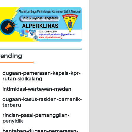
rending
dugaan-pemerasan-kepala-kpr-
rutan-sidikalang
intimidasi-wartawan-medan
dugaan-kasus-rasiden-damanik-
terbaru
rincian-pasal-pemanggilan-
penyidik
bantahan-dugaan-pemerasan-