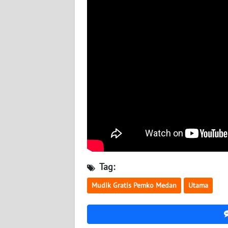
WN
KALTENG
WN
KALTARA
WN
KALSEL
WN
KALTIM
Tag:
WN
Mudik Gratis Pemko Medan
Utama
SULSEL
WN
GORONTALO