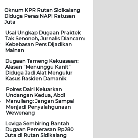
Oknum KPR Rutan Sidikalang
Diduga Peras NAPI Ratusan
Juta
Usai Ungkap Dugaan Praktek
Tak Senonoh, Jurnalis Diancam:
2
Kebebasan Pers Dijadikan
Mainan
Dugaan Tameng Kekuasaan:
Alasan “Menunggu Kanit”
3
Diduga Jadi Alat Mengulur
Kasus Rasiden Damanik
Polres Dairi Keluarkan
Undangan Kedua, Abdi
4
Manullang: Jangan Sampai
Menjadi Penyalahgunaan
Wewenang
Loviga Sembiring Bantah
5
Dugaan Pemerasan Rp280
Juta di Rutan Sidikalang