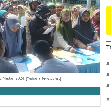
T
#
#
o Medan 2024. [WahanaNews.co/ist]
#
#