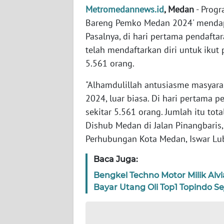
Metromedannews.id
, Medan
- Progr
Bareng Pemko Medan 2024' mendapa
WN
JABAR
Pasalnya, di hari pertama pendafta
telah mendaftarkan diri untuk iku
WN
5.561 orang.
BANTEN
"Alhamdulillah antusiasme masyar
WN
2024, luar biasa. Di hari pertama p
NTT
sekitar 5.561 orang. Jumlah itu to
Dishub Medan di Jalan Pinangbaris
WN
Perhubungan Kota Medan, Iswar Lubi
KEPRI
Baca Juga:
WN
Bengkel Techno Motor Milik Alv
PAPUA
Bayar Utang Oli Top1 Topindo Se
WN
PAPUA