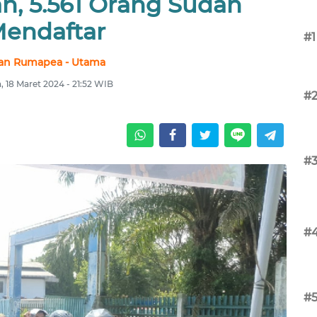
, 5.561 Orang Sudah
endaftar
#1
van Rumapea - Utama
, 18 Maret 2024 - 21:52 WIB
#
#
#
#