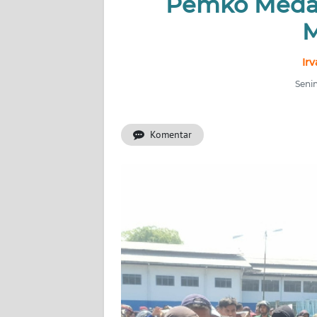
Pemko Medan
HUKRIM
M
PERISTIWA
Ir
Informasi
Senin
INDEKS
BERITA
Komentar
KONTAK
KAMI
INFO
IKLAN
TENTANG
KAMI