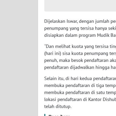
SULTENG
WN
Dijelaskan Iswar, dengan jumlah p
SULBAR
penumpang yang tersisa hanya seki
WN
disiapkan dalam program Mudik Ba
BABEL
"Dan melihat kuota yang tersisa t
(hari ini) sisa kuota penumpang te
WN
SUMBAR
penuh, maka besok pendaftaran ak
pendaftaran dijadwalkan hingga hari
WN
Selain itu, di hari kedua pendaftar
SUMSEL
membuka pendaftaran di tiga temp
membuka pendaftaran di satu tempa
WN
BENGKULU
lokasi pendaftaran di Kantor Dish
telah ditutup.
WN