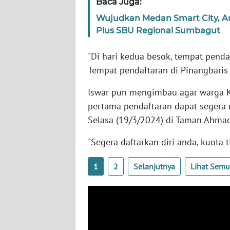
LAMPUNG
Baca Juga:
Wujudkan Medan Smart City, A
WN
Plus SBU Regional Sumbagut
JATENG
"Di hari kedua besok, tempat pend
WN
Tempat pendaftaran di Pinangbaris d
NUSANTARA
Iswar pun mengimbau agar warga K
WN
pertama pendaftaran dapat segera 
JOGJA
Selasa (19/3/2024) di Taman Ahmad
"Segera daftarkan diri anda, kuota t
WN
JATIM
1
2
Selanjutnya
Lihat Sem
WN
BALI
WN
KALBAR