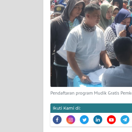
PEDOMAN
MEDIA
SIBER
REDAKSI
KARIR
DISCLAIMER
Wahana
News
Regional
Pendaftaran program Mudik Gratis Pemk
WN
SUMUT
Ikuti Kami di:
WN
JAKARTA