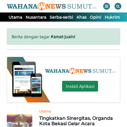
Utama
Nusantara
Serba-serbi
Khas
Opini
Hukrim
P
WAHANA
Tutup
TV
Berita dengan tagar
#amat-juaini
UTAMA
NUSANTARA
SERBA-
Install Aplikasi
SERBI
KHAS
Utama
Tingkatkan Sinergitas, Organda
OPINI
Kota Bekasi Gelar Acara