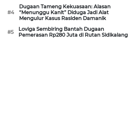
PAPUA
Dugaan Tameng Kekuasaan: Alasan
BARAT
#4
“Menunggu Kanit” Diduga Jadi Alat
Mengulur Kasus Rasiden Damanik
WN
Loviga Sembiring Bantah Dugaan
#5
RIAU
Pemerasan Rp280 Juta di Rutan Sidikalang
WN
SERAMBI
WN
JAMBI
WN
SULTRA
WN
NTB