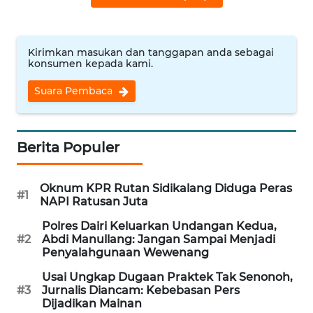
WN
JAKARTA
WN
Kirimkan masukan dan tanggapan anda sebagai
konsumen kepada kami.
JABAR
Suara Pembaca
WN
BANTEN
Berita Populer
WN
NTT
Oknum KPR Rutan Sidikalang Diduga Peras
#1
NAPI Ratusan Juta
WN
KEPRI
Polres Dairi Keluarkan Undangan Kedua,
#2
Abdi Manullang: Jangan Sampai Menjadi
Penyalahgunaan Wewenang
WN
PAPUA
Usai Ungkap Dugaan Praktek Tak Senonoh,
#3
Jurnalis Diancam: Kebebasan Pers
Dijadikan Mainan
WN