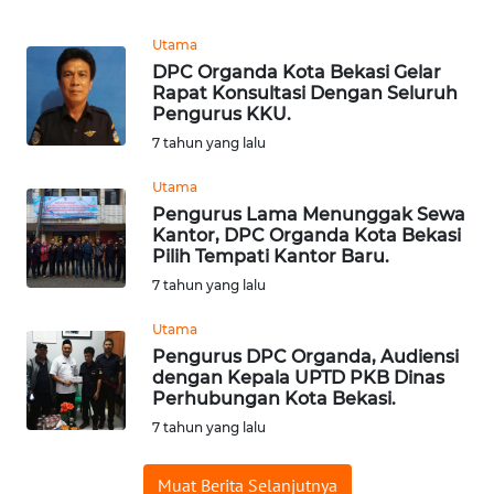
PEDOMAN
Utama
MEDIA
DPC Organda Kota Bekasi Gelar
SIBER
Rapat Konsultasi Dengan Seluruh
Pengurus KKU.
REDAKSI
7 tahun yang lalu
Utama
KARIR
Pengurus Lama Menunggak Sewa
Kantor, DPC Organda Kota Bekasi
DISCLAIMER
Pilih Tempati Kantor Baru.
7 tahun yang lalu
Wahana
Utama
News
Regional
Pengurus DPC Organda, Audiensi
dengan Kepala UPTD PKB Dinas
Perhubungan Kota Bekasi.
WN
7 tahun yang lalu
SUMUT
Muat Berita Selanjutnya