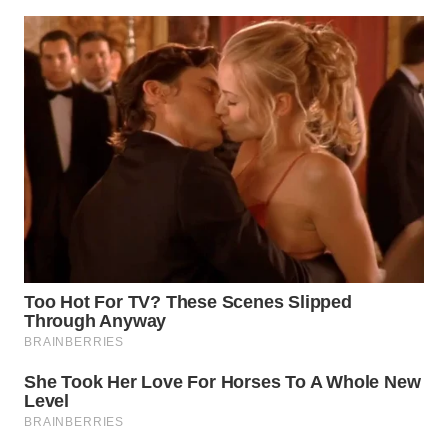
SIMALUNGUN
WN
LABUHANBATU
WN
TAPANULI
TENGAH
WN DELI
SERDANG
WN
TEBING
TINGGI
WN
PAKPAK