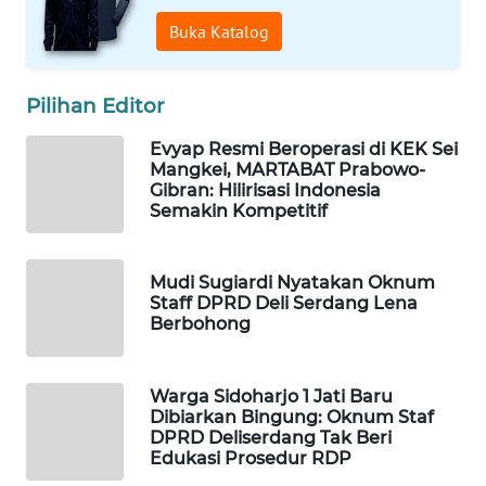
WAHANA
Buka Katalog
INFRASTRUKTUR
WAHANA
Pilihan Editor
KONSUMEN
Evyap Resmi Beroperasi di KEK Sei
Mangkei, MARTABAT Prabowo-
WAHANA
Gibran: Hilirisasi Indonesia
LISTRIK
Semakin Kompetitif
WAHANA
TRAVEL
Mudi Sugiardi Nyatakan Oknum
Staff DPRD Deli Serdang Lena
Berbohong
WAHANA
TV
Warga Sidoharjo 1 Jati Baru
WAHANANEWS
Dibiarkan Bingung: Oknum Staf
DPRD Deliserdang Tak Beri
ID
Edukasi Prosedur RDP