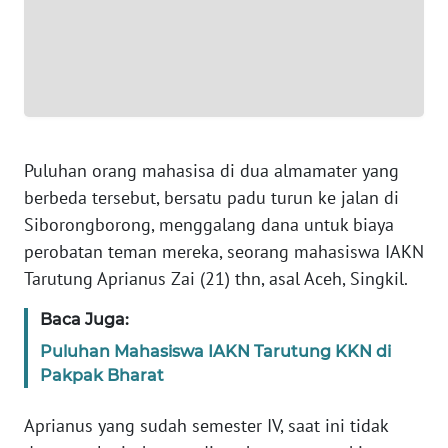
WN
JAKARTA
WN
JABAR
WN
Puluhan orang mahasisa di dua almamater yang
BANTEN
berbeda tersebut, bersatu padu turun ke jalan di
WN
Siborongborong, menggalang dana untuk biaya
NTT
perobatan teman mereka, seorang mahasiswa IAKN
Tarutung Aprianus Zai (21) thn, asal Aceh, Singkil.
WN
KEPRI
Baca Juga:
Puluhan Mahasiswa IAKN Tarutung KKN di
WN
Pakpak Bharat
PAPUA
Aprianus yang sudah semester IV, saat ini tidak
WN