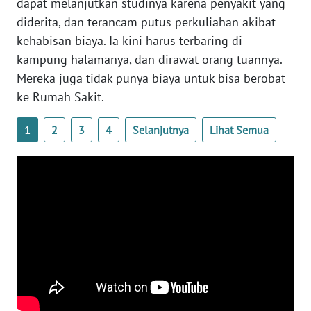
dapat melanjutkan studinya karena penyakit yang
PAPUA
diderita, dan terancam putus perkuliahan akibat
BARAT
kehabisan biaya. Ia kini harus terbaring di
kampung halamanya, dan dirawat orang tuannya.
WN
Mereka juga tidak punya biaya untuk bisa berobat
RIAU
ke Rumah Sakit.
WN
SERAMBI
1
2
3
4
Selanjutnya
Lihat Semua
WN
JAMBI
WN
SULTRA
WN
NTB