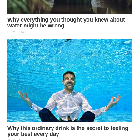
WN
GORONTALO
WN
SULUT
WN
MALUKU
WN
MALUT
WN
DAIRI
WN
DANAU
TOBA