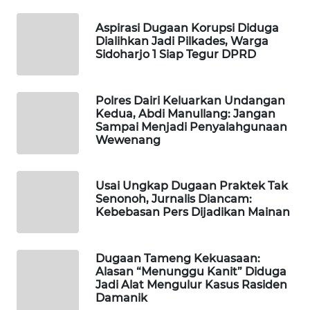
WAHANANEWS
CO ID
Aspirasi Dugaan Korupsi Diduga
Dialihkan Jadi Pilkades, Warga
Sidoharjo 1 Siap Tegur DPRD
WAHANANEWS
NET
Polres Dairi Keluarkan Undangan
WAHANA
Kedua, Abdi Manullang: Jangan
SPORT
Sampai Menjadi Penyalahgunaan
Wewenang
WAHANA
UMKM
Usai Ungkap Dugaan Praktek Tak
Senonoh, Jurnalis Diancam:
WAHANA
Kebebasan Pers Dijadikan Mainan
SELEB
Dugaan Tameng Kekuasaan:
WAHANA
Alasan “Menunggu Kanit” Diduga
PERSONA
Jadi Alat Mengulur Kasus Rasiden
Damanik