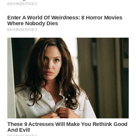
SUKABUMI
WN
PURWAKARTA
WN
PRIANGAN
TIMUR
WN
SEMARANG
WN
SOLO
WN
BOROBUDUR