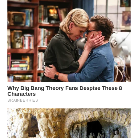
WN
KARAWANG
WN
BEKASI
WN
BOGOR
WN
DEPOK
WN
TAPANULI
UTARA
WN
SAMOSIR