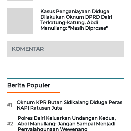
WAHANA
OTOMOTIF
Kasus Penganiayaan Diduga
Dilakukan Oknum DPRD Dairi
Terkatung-katung, Abdi
WAHANA
Manullang: "Masih Diproses"
HEALTH
WAHANA
KOMENTAR
DESA
WISATA
LAPAK
WAHANA
Berita Populer
Wahana
Network
Oknum KPR Rutan Sidikalang Diduga Peras
#1
NAPI Ratusan Juta
KONSUMEN
Polres Dairi Keluarkan Undangan Kedua,
LISTRIK
#2
Abdi Manullang: Jangan Sampai Menjadi
Penyalahgunaan Wewenang