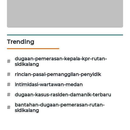
LKKI
KOPEKLIN
Trending
PORTAL
KONSUMEN
dugaan-pemerasan-kepala-kpr-rutan-
#
sidikalang
FORWAMKI
#
rincian-pasal-pemanggilan-penyidik
ALPERKLINAS
#
intimidasi-wartawan-medan
#
dugaan-kasus-rasiden-damanik-terbaru
FORJASIDA
bantahan-dugaan-pemerasan-rutan-
#
sidikalang
TAMBANG
NEWS