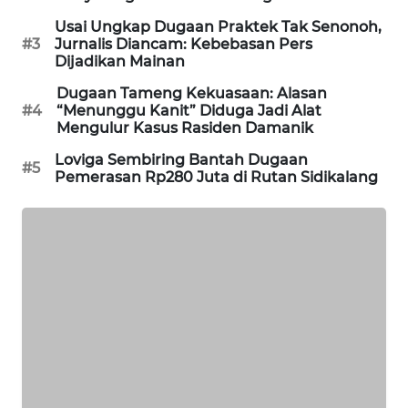
MASYARAKAT
Usai Ungkap Dugaan Praktek Tak Senonoh,
KELISTRIKAN
#3
Jurnalis Diancam: Kebebasan Pers
Dijadikan Mainan
WALINKI
Dugaan Tameng Kekuasaan: Alasan
ID
#4
“Menunggu Kanit” Diduga Jadi Alat
Mengulur Kasus Rasiden Damanik
MAWAKA
Loviga Sembiring Bantah Dugaan
#5
ID
Pemerasan Rp280 Juta di Rutan Sidikalang
MARTABAT
NET
PLN
WATCH
MKLI
LPKKI