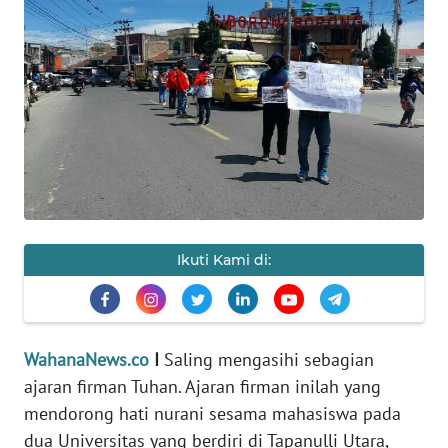
HUKRIM
PERISTIWA
Informasi
INDEKS
BERITA
KONTAK
Ikuti Kami di:
KAMI
INFO
IKLAN
WahanaNews.co
I
Saling mengasihi sebagian
ajaran firman Tuhan. Ajaran firman inilah yang
TENTANG
mendorong hati nurani sesama mahasiswa pada
KAMI
dua Universitas yang berdiri di Tapanulli Utara,