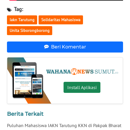
WN
Tag:
SULTENG
Iakn Tarutung
Solidaritas Mahasiswa
WN
Unita Siborongborong
SULBAR
Beri Komentar
WN
BABEL
WN
SUMBAR
Install Aplikasi
WN
SUMSEL
WN
Berita Terkait
BENGKULU
Puluhan Mahasiswa IAKN Tarutung KKN di Pakpak Bharat