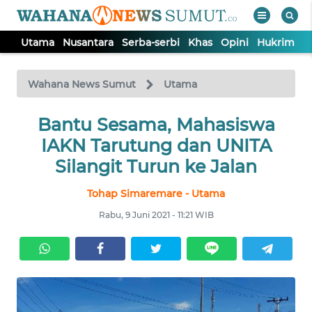
Utama
Nusantara
Serba-serbi
Khas
Opini
Hukrim
P
WAHANA
Tutup
TV
Wahana News Sumut
Utama
UTAMA
Bantu Sesama, Mahasiswa
IAKN Tarutung dan UNITA
NUSANTARA
Silangit Turun ke Jalan
Tohap Simaremare - Utama
SERBA-
SERBI
Rabu, 9 Juni 2021 - 11:21 WIB
KHAS
OPINI