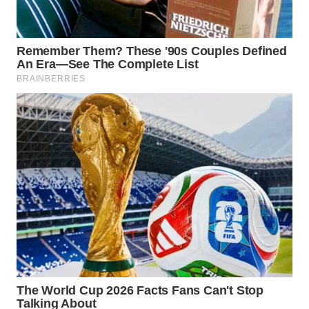
WN
BINJAI
WN
CIREBON
WN
INDRAMAYU
WN
KUNINGAN
WN
MAJALENGKA
WN
SUBANG
WN