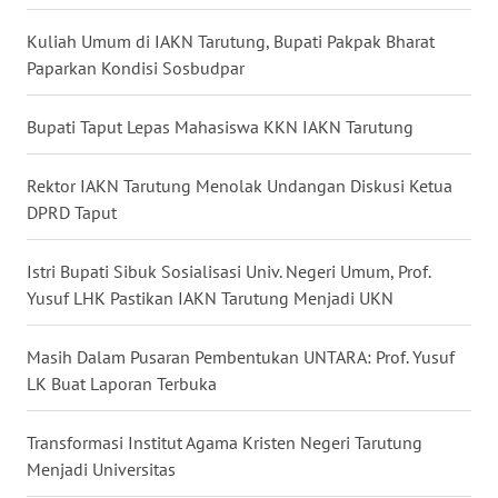
WN
LAMPUNG
Kuliah Umum di IAKN Tarutung, Bupati Pakpak Bharat
Paparkan Kondisi Sosbudpar
WN
JATENG
Bupati Taput Lepas Mahasiswa KKN IAKN Tarutung
WN
Rektor IAKN Tarutung Menolak Undangan Diskusi Ketua
NUSANTARA
DPRD Taput
WN
Istri Bupati Sibuk Sosialisasi Univ. Negeri Umum, Prof.
JOGJA
Yusuf LHK Pastikan IAKN Tarutung Menjadi UKN
WN
Masih Dalam Pusaran Pembentukan UNTARA: Prof. Yusuf
JATIM
LK Buat Laporan Terbuka
WN
Transformasi Institut Agama Kristen Negeri Tarutung
BALI
Menjadi Universitas