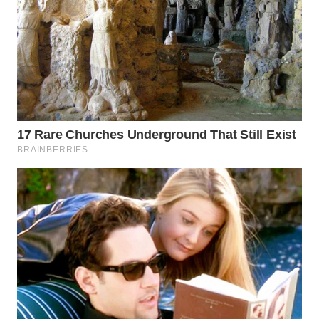
WN
PADANG
LAWAS
WN
SUMEDANG
WN
CIANJUR
WN
KEPULAUAN
SERIBU
WN
TANGERANG