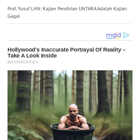
WN
KALBAR
Prof. Yusuf LHN: Kajian Pendirian UNTARA Adalah Kajian
Gagal
WN
KALTENG
WN
KALTARA
WN
KALSEL
WN
KALTIM
WN
SULSEL