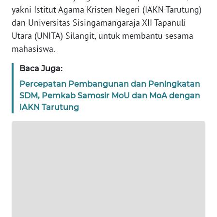
yakni Istitut Agama Kristen Negeri (IAKN-Tarutung)
PEDOMAN
dan Universitas Sisingamangaraja XII Tapanuli
MEDIA
Utara (UNITA) Silangit, untuk membantu sesama
SIBER
mahasiswa.
REDAKSI
Baca Juga:
Percepatan Pembangunan dan Peningkatan
KARIR
SDM, Pemkab Samosir MoU dan MoA dengan
IAKN Tarutung
DISCLAIMER
Wahana
News
Regional
WN
SUMUT