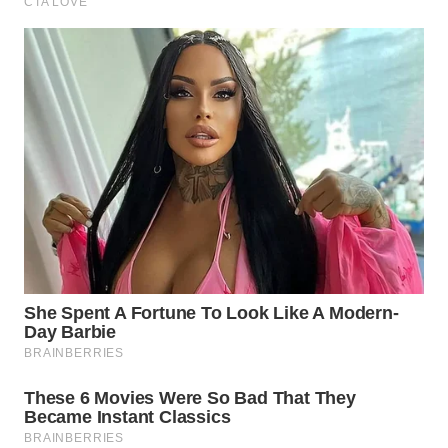
WN
NIAS
WN
LANGKAT
WN
TAPANULI
SELATAN
WN
TANJUNG
LESUNG
WN
KARO
WN