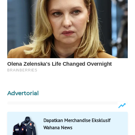
WN
LABUANBAJO
WN
BORNEO
Wahana
Media
Group
WAHANA
NEWS
Advertorial
WAHANA
TANI
WAHANA
Dapatkan Merchandise Eksklusif
ADVOKAT
Wahana News