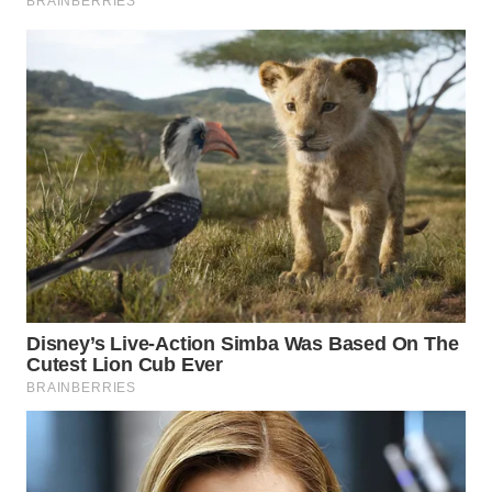
WN
MADURA
WN
SURABAYA
WN
NATUNA
WN
BINTAN
WN
MANDALIKA
WN
LIKUPANG