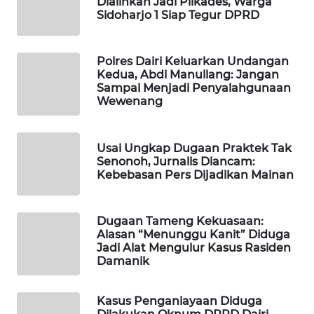
Dialihkan Jadi Pilkades, Warga
MASYARAKAT
Sidoharjo 1 Siap Tegur DPRD
KELISTRIKAN
Polres Dairi Keluarkan Undangan
WALINKI
Kedua, Abdi Manullang: Jangan
ID
Sampai Menjadi Penyalahgunaan
Wewenang
MAWAKA
ID
Usai Ungkap Dugaan Praktek Tak
Senonoh, Jurnalis Diancam:
MARTABAT
Kebebasan Pers Dijadikan Mainan
NET
PLN
Dugaan Tameng Kekuasaan:
Alasan “Menunggu Kanit” Diduga
WATCH
Jadi Alat Mengulur Kasus Rasiden
Damanik
MKLI
Kasus Penganiayaan Diduga
LPKKI