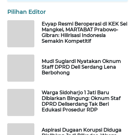
WAHANA
OTOMOTIF
Pilihan Editor
WAHANA
Evyap Resmi Beroperasi di KEK Sei
Mangkei, MARTABAT Prabowo-
HEALTH
Gibran: Hilirisasi Indonesia
Semakin Kompetitif
WAHANA
DESA
WISATA
Mudi Sugiardi Nyatakan Oknum
Staff DPRD Deli Serdang Lena
Berbohong
LAPAK
WAHANA
Warga Sidoharjo 1 Jati Baru
Wahana
Dibiarkan Bingung: Oknum Staf
Network
DPRD Deliserdang Tak Beri
Edukasi Prosedur RDP
KONSUMEN
LISTRIK
Aspirasi Dugaan Korupsi Diduga