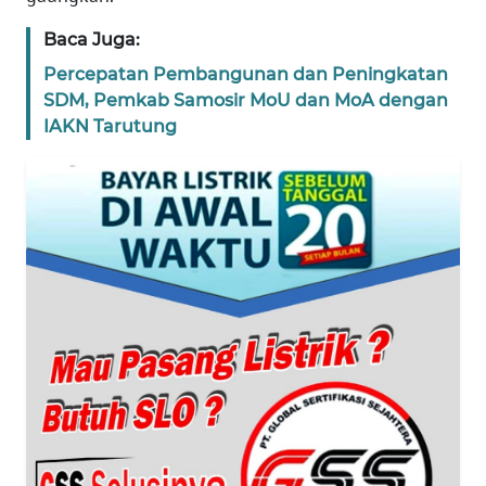
PEDOMAN
Baca Juga:
MEDIA
Percepatan Pembangunan dan Peningkatan
SIBER
SDM, Pemkab Samosir MoU dan MoA dengan
IAKN Tarutung
REDAKSI
KARIR
DISCLAIMER
Wahana
News
Regional
WN
SUMUT