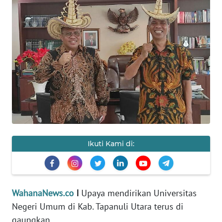
HUKRIM
PERISTIWA
Informasi
INDEKS
BERITA
KONTAK
KAMI
Ikuti Kami di:
INFO
IKLAN
WahanaNews.co
I
Upaya mendirikan Universitas
TENTANG
Negeri Umum di Kab. Tapanuli Utara terus di
KAMI
gaungkan.