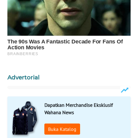
WAHANANEWS
CO ID
WAHANANEWS
NET
WAHANA
SPORT
WAHANA
Advertorial
UMKM
WAHANA
SELEB
Dapatkan Merchandise Eksklusif
Wahana News
WAHANA
PERSONA
Buka Katalog