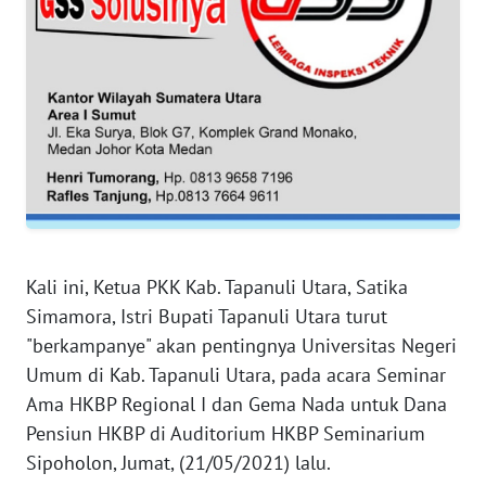
WN
JAKARTA
WN
JABAR
WN
BANTEN
WN
NTT
Kali ini, Ketua PKK Kab. Tapanuli Utara, Satika
Simamora, Istri Bupati Tapanuli Utara turut
WN
"berkampanye" akan pentingnya Universitas Negeri
KEPRI
Umum di Kab. Tapanuli Utara, pada acara Seminar
WN
Ama HKBP Regional I dan Gema Nada untuk Dana
PAPUA
Pensiun HKBP di Auditorium HKBP Seminarium
Sipoholon, Jumat, (21/05/2021) lalu.
WN