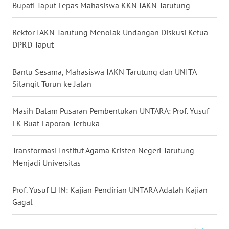
WN
Bupati Taput Lepas Mahasiswa KKN IAKN Tarutung
KALBAR
Rektor IAKN Tarutung Menolak Undangan Diskusi Ketua
WN
DPRD Taput
KALTENG
Bantu Sesama, Mahasiswa IAKN Tarutung dan UNITA
WN
Silangit Turun ke Jalan
KALTARA
Masih Dalam Pusaran Pembentukan UNTARA: Prof. Yusuf
WN
LK Buat Laporan Terbuka
KALSEL
Transformasi Institut Agama Kristen Negeri Tarutung
WN
Menjadi Universitas
KALTIM
Prof. Yusuf LHN: Kajian Pendirian UNTARA Adalah Kajian
WN
Gagal
SULSEL