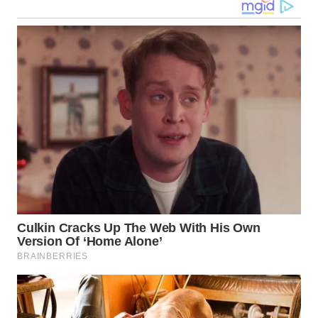
WN
GORONTALO
WN
SULUT
WN
MALUKU
WN
MALUT
WN
DAIRI
WN
DANAU
TOBA