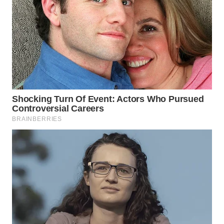
SUKABUMI
WN
PURWAKARTA
WN
PRIANGAN
TIMUR
WN
SEMARANG
WN
SOLO
WN
BOROBUDUR