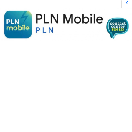
X
WAHANA MEDIA GROUP
|
|
|
WAHANA NEWS co
WAHANA TANI
WAHANA ADVOKAT
|
|
WAHANA INFRASTRUKTUR
WAHANA KONSUMEN
|
|
|
WAHANA LISTRIK
WAHANA TRAVEL
WAHANA TV