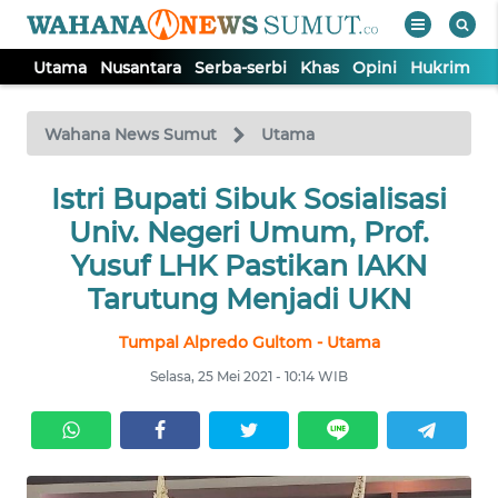
Utama
Nusantara
Serba-serbi
Khas
Opini
Hukrim
P
WAHANA
Tutup
TV
Wahana News Sumut
Utama
UTAMA
Istri Bupati Sibuk Sosialisasi
Univ. Negeri Umum, Prof.
NUSANTARA
Yusuf LHK Pastikan IAKN
Tarutung Menjadi UKN
SERBA-
Tumpal Alpredo Gultom - Utama
SERBI
Selasa, 25 Mei 2021 - 10:14 WIB
KHAS
OPINI