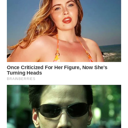
WAHANA
INFRASTRUKTUR
WAHANA
KONSUMEN
WAHANA
LISTRIK
WAHANA
TRAVEL
WAHANA
TV
WAHANANEWS
ID