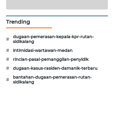
NEWS
KRT
Trending
NEWS
KARING
dugaan-pemerasan-kepala-kpr-rutan-
#
sidikalang
NEWS
#
intimidasi-wartawan-medan
JURNAL
#
rincian-pasal-pemanggilan-penyidik
MARITIM
#
dugaan-kasus-rasiden-damanik-terbaru
HUMBANG
bantahan-dugaan-pemerasan-rutan-
#
NEWS
sidikalang
GARONGGANG
NEWS
FISUELRI