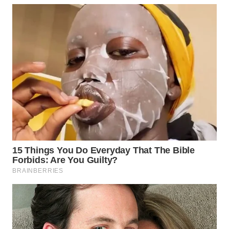
WN
BINJAI
WN
CIREBON
WN
INDRAMAYU
WN
KUNINGAN
WN
MAJALENGKA
WN
SUBANG
WN