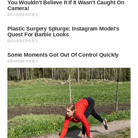
WN
KARAWANG
WN
BEKASI
WN
BOGOR
WN
DEPOK
WN
TAPANULI
UTARA
WN
SAMOSIR