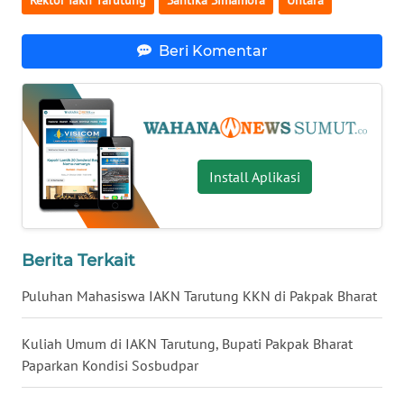
Rektor Iakn Tarutung
Santika Simamora
Untara
WN
LAMPUNG
Beri Komentar
WN
JATENG
WN
NUSANTARA
Install Aplikasi
WN
JOGJA
Berita Terkait
WN
JATIM
Puluhan Mahasiswa IAKN Tarutung KKN di Pakpak Bharat
WN
Kuliah Umum di IAKN Tarutung, Bupati Pakpak Bharat
BALI
Paparkan Kondisi Sosbudpar