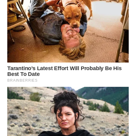
WN
NIAS
WN
LANGKAT
WN
TAPANULI
SELATAN
WN
TANJUNG
LESUNG
WN
KARO
WN