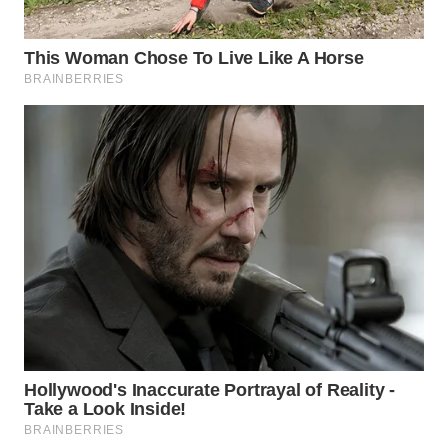
WN
PADANG
LAWAS
WN
SUMEDANG
WN
CIANJUR
WN
KEPULAUAN
SERIBU
WN
TANGERANG