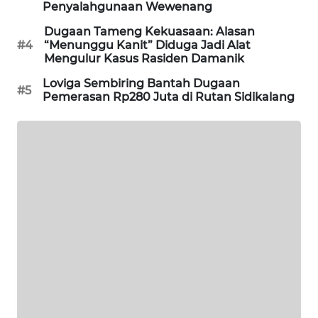
Penyalahgunaan Wewenang
SITUNGIR
NEWS
Dugaan Tameng Kekuasaan: Alasan
#4
“Menunggu Kanit” Diduga Jadi Alat
Mengulur Kasus Rasiden Damanik
SIDIKALANG
NEWS
Loviga Sembiring Bantah Dugaan
#5
Pemerasan Rp280 Juta di Rutan Sidikalang
SIBARAGAS
NEWS
METRO
SIANTAR
NEWS
METRO
MEDAN
NEWS
METRO
JAKARTA