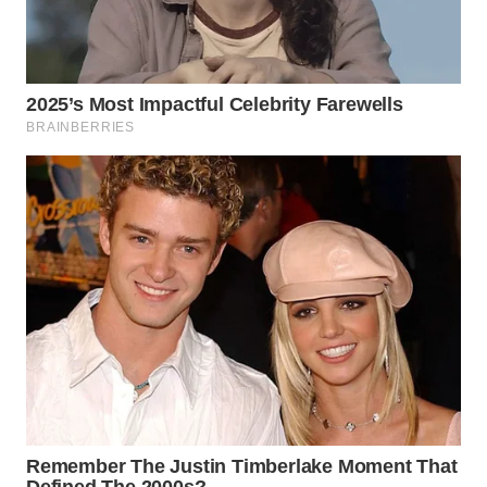
WN
MADURA
WN
SURABAYA
WN
NATUNA
WN
BINTAN
WN
MANDALIKA
WN
LIKUPANG