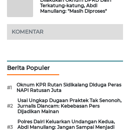
Dilakukan Oknum DPRD Dairi
Terkatung-katung, Abdi
Manullang: "Masih Diproses"
LKKI
KOPEKLIN
KOMENTAR
PORTAL
KONSUMEN
FORWAMKI
Berita Populer
ALPERKLINAS
Oknum KPR Rutan Sidikalang Diduga Peras
#1
NAPI Ratusan Juta
FORJASIDA
Usai Ungkap Dugaan Praktek Tak Senonoh,
#2
Jurnalis Diancam: Kebebasan Pers
Dijadikan Mainan
TAMBANG
NEWS
Polres Dairi Keluarkan Undangan Kedua,
#3
Abdi Manullang: Jangan Sampai Menjadi