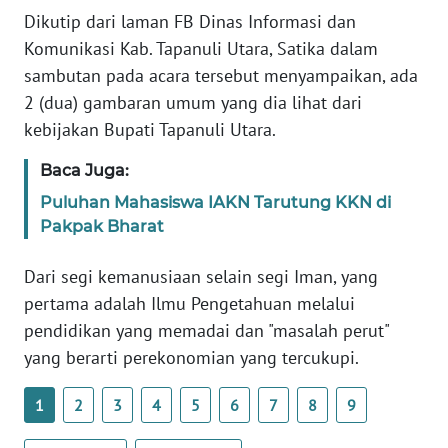
PAPUA
Dikutip dari laman FB Dinas Informasi dan
BARAT
Komunikasi Kab. Tapanuli Utara, Satika dalam
sambutan pada acara tersebut menyampaikan, ada
WN
2 (dua) gambaran umum yang dia lihat dari
RIAU
kebijakan Bupati Tapanuli Utara.
WN
Baca Juga:
SERAMBI
Puluhan Mahasiswa IAKN Tarutung KKN di
Pakpak Bharat
WN
JAMBI
Dari segi kemanusiaan selain segi Iman, yang
pertama adalah Ilmu Pengetahuan melalui
WN
pendidikan yang memadai dan "masalah perut"
SULTRA
yang berarti perekonomian yang tercukupi.
WN
1
2
3
4
5
6
7
8
9
NTB