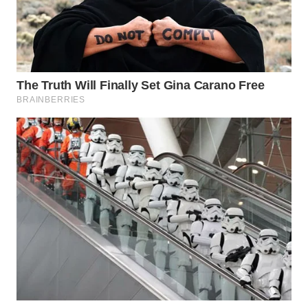
SIMALUNGUN
WN
LABUHANBATU
WN
TAPANULI
TENGAH
WN DELI
SERDANG
WN
TEBING
TINGGI
WN
PAKPAK