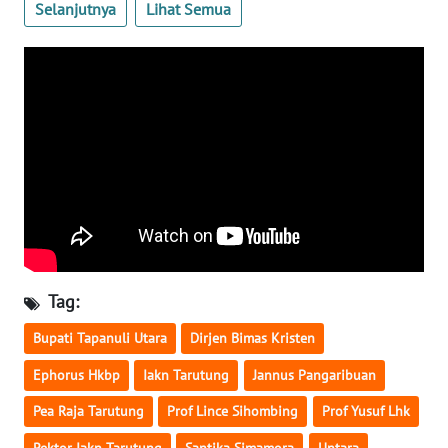
Selanjutnya
Lihat Semua
WN
SULTENG
WN
SULBAR
WN
BABEL
WN
SUMBAR
Tag:
WN
SUMSEL
Bupati Tapanuli Utara
Dirjen Bimas Kristen
Ephorus Hkbp
Iakn Tarutung
Jannus Pangaribuan
WN
BENGKULU
Pea Raja Tarutung
Prof Lince Sihombing
Prof Yusuf Lhk