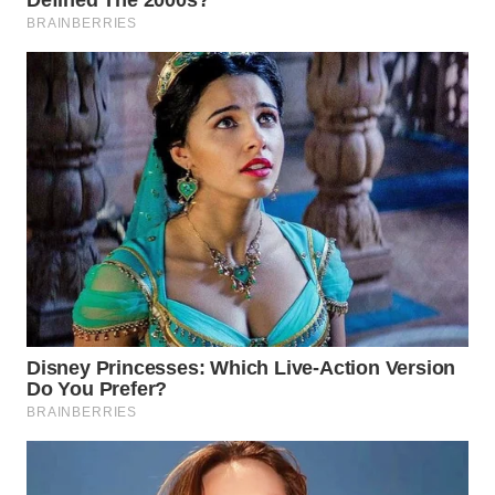
WN
LABUANBAJO
WN
BORNEO
Wahana
Media
Group
WAHANA
NEWS
WAHANA
TANI
WAHANA
ADVOKAT