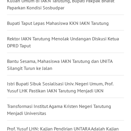
Kuliah Umum di IAKN Tarutung, Bupati Pakpak Bharat
WN
Paparkan Kondisi Sosbudpar
LAMPUNG
Bupati Taput Lepas Mahasiswa KKN IAKN Tarutung
WN
JATENG
Rektor IAKN Tarutung Menolak Undangan Diskusi Ketua
DPRD Taput
WN
NUSANTARA
Bantu Sesama, Mahasiswa IAKN Tarutung dan UNITA
WN
Silangit Turun ke Jalan
JOGJA
Istri Bupati Sibuk Sosialisasi Univ. Negeri Umum, Prof.
WN
Yusuf LHK Pastikan IAKN Tarutung Menjadi UKN
JATIM
Transformasi Institut Agama Kristen Negeri Tarutung
WN
Menjadi Universitas
BALI
Prof. Yusuf LHN: Kajian Pendirian UNTARA Adalah Kajian