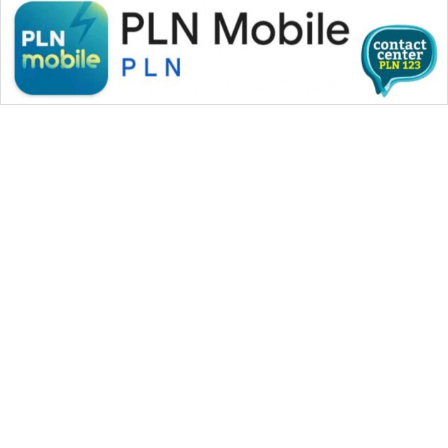
WAHANA MEDIA GROUP
|
|
|
WAHANA NEWS co
WAHANA TANI
WAHANA ADVOKAT
|
|
WAHANA INFRASTRUKTUR
WAHANA KONSUMEN
|
|
|
WAHANA LISTRIK
WAHANA TRAVEL
WAHANA TV
|
|
|
WAHANANEWS id
WAHANANEWS CO ID
WAHANANEWS NET