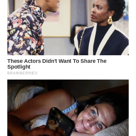
WN
MADURA
WN
SURABAYA
WN
NATUNA
WN
BINTAN
WN
MANDALIKA
WN
LIKUPANG