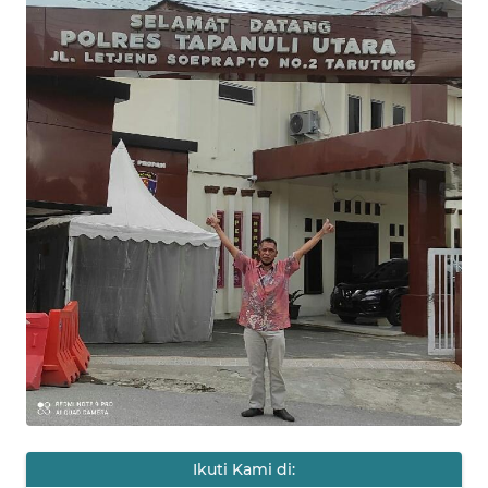
HUKRIM
PERISTIWA
Informasi
INDEKS
BERITA
KONTAK
KAMI
INFO
IKLAN
TENTANG
KAMI
Ikuti Kami di: