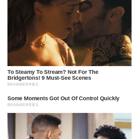
SUKABUMI
WN
PURWAKARTA
WN
PRIANGAN
TIMUR
WN
SEMARANG
WN
SOLO
WN
BOROBUDUR