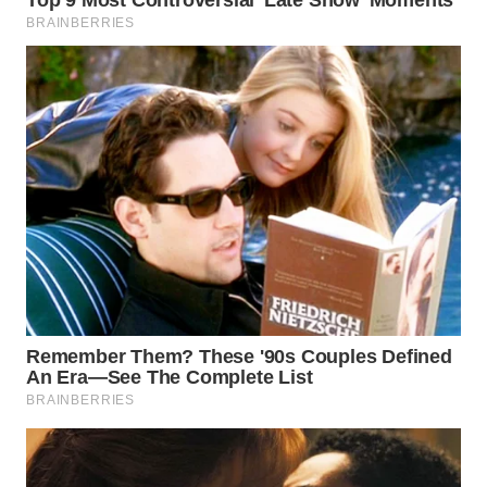
WN
BINJAI
WN
CIREBON
WN
INDRAMAYU
WN
KUNINGAN
WN
MAJALENGKA
WN
SUBANG
WN