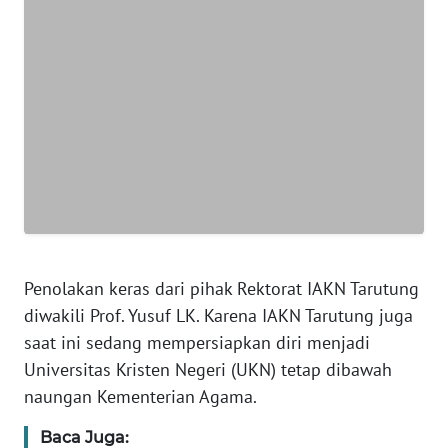
WN
JAKARTA
WN
JABAR
WN
BANTEN
WN
NTT
Penolakan keras dari pihak Rektorat IAKN Tarutung
WN
diwakili Prof. Yusuf LK. Karena IAKN Tarutung juga
KEPRI
saat ini sedang mempersiapkan diri menjadi
Universitas Kristen Negeri (UKN) tetap dibawah
WN
PAPUA
naungan Kementerian Agama.
Baca Juga:
WN