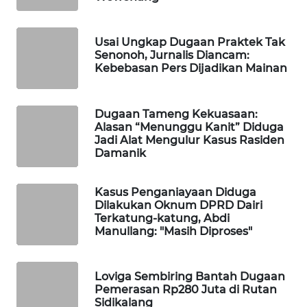
WAHANANEWS
CO ID
Usai Ungkap Dugaan Praktek Tak
Senonoh, Jurnalis Diancam:
WAHANANEWS
Kebebasan Pers Dijadikan Mainan
NET
WAHANA
Dugaan Tameng Kekuasaan:
SPORT
Alasan “Menunggu Kanit” Diduga
Jadi Alat Mengulur Kasus Rasiden
Damanik
WAHANA
UMKM
Kasus Penganiayaan Diduga
Dilakukan Oknum DPRD Dairi
WAHANA
Terkatung-katung, Abdi
SELEB
Manullang: "Masih Diproses"
WAHANA
PERSONA
Loviga Sembiring Bantah Dugaan
Pemerasan Rp280 Juta di Rutan
Sidikalang