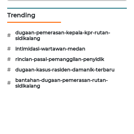
LKKI
Trending
KOPEKLIN
dugaan-pemerasan-kepala-kpr-rutan-
#
sidikalang
PORTAL
#
intimidasi-wartawan-medan
KONSUMEN
#
rincian-pasal-pemanggilan-penyidik
FORWAMKI
#
dugaan-kasus-rasiden-damanik-terbaru
bantahan-dugaan-pemerasan-rutan-
#
ALPERKLINAS
sidikalang
FORJASIDA
TAMBANG
NEWS