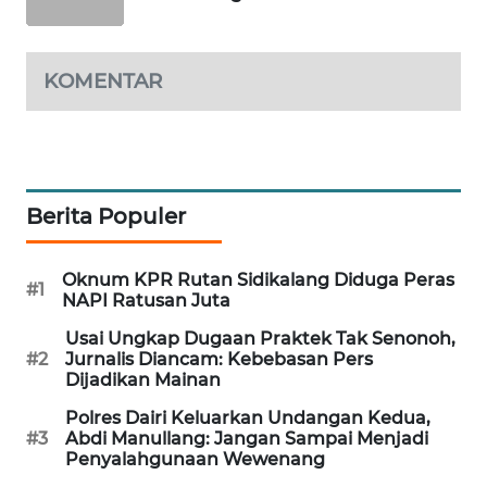
WAHANA
OTOMOTIF
KOMENTAR
WAHANA
HEALTH
WAHANA
DESA
WISATA
Berita Populer
LAPAK
Oknum KPR Rutan Sidikalang Diduga Peras
#1
WAHANA
NAPI Ratusan Juta
Usai Ungkap Dugaan Praktek Tak Senonoh,
Wahana
#2
Jurnalis Diancam: Kebebasan Pers
Network
Dijadikan Mainan
Polres Dairi Keluarkan Undangan Kedua,
KONSUMEN
#3
Abdi Manullang: Jangan Sampai Menjadi
LISTRIK
Penyalahgunaan Wewenang