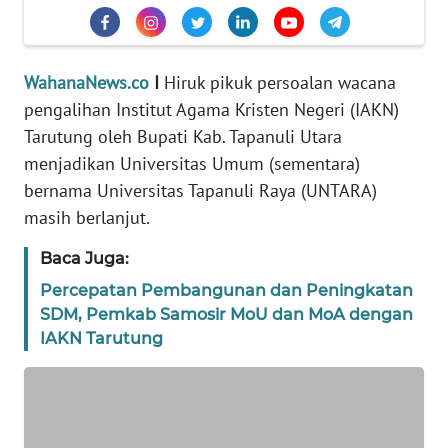
PEDOMAN
MEDIA
SIBER
WahanaNews.co
I
Hiruk pikuk persoalan wacana
pengalihan Institut Agama Kristen Negeri (IAKN)
REDAKSI
Tarutung oleh Bupati Kab. Tapanuli Utara
menjadikan Universitas Umum (sementara)
KARIR
bernama Universitas Tapanuli Raya (UNTARA)
masih berlanjut.
DISCLAIMER
Baca Juga:
Wahana
Percepatan Pembangunan dan Peningkatan
News
SDM, Pemkab Samosir MoU dan MoA dengan
Regional
IAKN Tarutung
WN
SUMUT