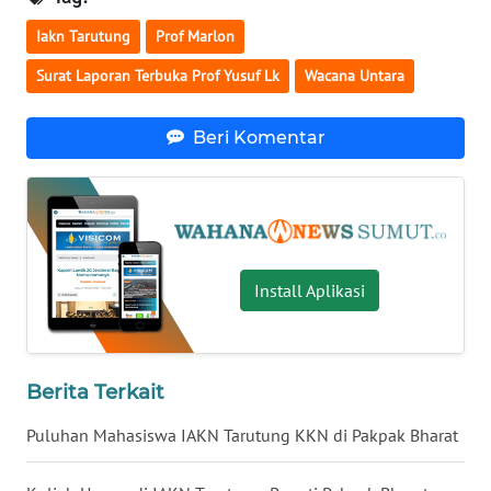
WN
Iakn Tarutung
Prof Marlon
SULTENG
Surat Laporan Terbuka Prof Yusuf Lk
Wacana Untara
WN
SULBAR
Beri Komentar
WN
BABEL
WN
SUMBAR
Install Aplikasi
WN
SUMSEL
Berita Terkait
WN
Puluhan Mahasiswa IAKN Tarutung KKN di Pakpak Bharat
BENGKULU