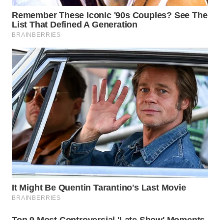
WN
PADANG
LAWAS
WN
SUMEDANG
WN
CIANJUR
WN
KEPULAUAN
SERIBU
WN
TANGERANG