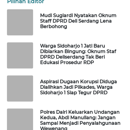
Pilihan Editor
WAHANA
INFRASTRUKTUR
Mudi Sugiardi Nyatakan Oknum
Staff DPRD Deli Serdang Lena
WAHANA
Berbohong
KONSUMEN
Warga Sidoharjo 1 Jati Baru
WAHANA
Dibiarkan Bingung: Oknum Staf
LISTRIK
DPRD Deliserdang Tak Beri
Edukasi Prosedur RDP
WAHANA
TRAVEL
Aspirasi Dugaan Korupsi Diduga
Dialihkan Jadi Pilkades, Warga
WAHANA
Sidoharjo 1 Siap Tegur DPRD
TV
WAHANANEWS
Polres Dairi Keluarkan Undangan
ID
Kedua, Abdi Manullang: Jangan
Sampai Menjadi Penyalahgunaan
Wewenang