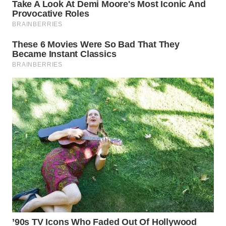
WN
GORONTALO
WN
SULUT
WN
MALUKU
WN
MALUT
WN
DAIRI
WN
DANAU
TOBA