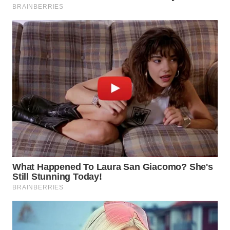
WN
NIAS
WN
LANGKAT
WN
TAPANULI
SELATAN
WN
TANJUNG
LESUNG
WN
KARO
WN