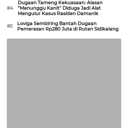
Dugaan Tameng Kekuasaan: Alasan
MASYARAKAT
#4
“Menunggu Kanit” Diduga Jadi Alat
KELISTRIKAN
Mengulur Kasus Rasiden Damanik
Loviga Sembiring Bantah Dugaan
#5
WALINKI
Pemerasan Rp280 Juta di Rutan Sidikalang
ID
MAWAKA
ID
MARTABAT
NET
PLN
WATCH
MKLI
LPKKI