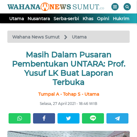
Utama
Nusantara
Serba-serbi
Khas
Opini
Hukrim
P
WAHANA
Tutup
TV
Wahana News Sumut
Utama
UTAMA
Masih Dalam Pusaran
Pembentukan UNTARA: Prof.
NUSANTARA
Yusuf LK Buat Laporan
Terbuka
SERBA-
Tumpal A - Tohap S - Utama
SERBI
Selasa, 27 April 2021 - 18:46 WIB
KHAS
OPINI