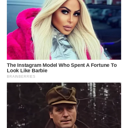
SIMALUNGUN
WN
LABUHANBATU
WN
TAPANULI
TENGAH
WN DELI
SERDANG
WN
TEBING
TINGGI
WN
PAKPAK