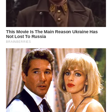
WN
KARAWANG
WN
BEKASI
WN
BOGOR
WN
DEPOK
WN
TAPANULI
UTARA
WN
SAMOSIR