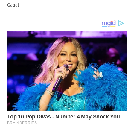
WN
Gagal
KALBAR
WN
KALTENG
WN
KALTARA
WN
KALSEL
WN
KALTIM
WN
SULSEL