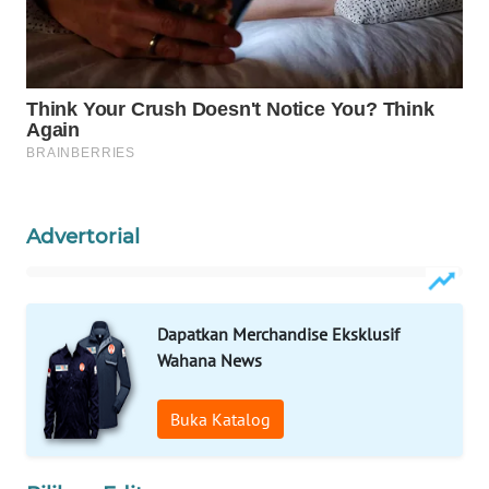
WN
LABUANBAJO
WN
BORNEO
Wahana
Media
Group
Advertorial
WAHANA
NEWS
Dapatkan Merchandise Eksklusif
WAHANA
Wahana News
TANI
Buka Katalog
WAHANA
ADVOKAT