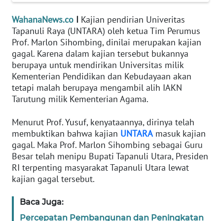
PEDOMAN
WahanaNews.co
I
Kajian pendirian Univeritas
MEDIA
Tapanuli Raya (UNTARA) oleh ketua Tim Perumus
SIBER
Prof. Marlon Sihombing, dinilai merupakan kajian
gagal. Karena dalam kajian tersebut bukannya
REDAKSI
berupaya untuk mendirikan Universitas milik
Kementerian Pendidikan dan Kebudayaan akan
tetapi malah berupaya mengambil alih IAKN
KARIR
Tarutung milik Kementerian Agama.
DISCLAIMER
Menurut Prof. Yusuf, kenyataannya, dirinya telah
membuktikan bahwa kajian
UNTARA
masuk kajian
Wahana
gagal. Maka Prof. Marlon Sihombing sebagai Guru
News
Besar telah menipu Bupati Tapanuli Utara, Presiden
Regional
RI terpenting masyarakat Tapanuli Utara lewat
kajian gagal tersebut.
WN
SUMUT
Baca Juga:
Percepatan Pembangunan dan Peningkatan