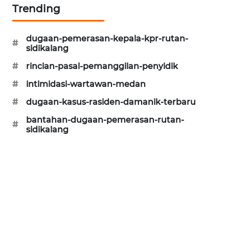
ID
Trending
PERAPKI
dugaan-pemerasan-kepala-kpr-rutan-
NEWS
#
sidikalang
#
rincian-pasal-pemanggilan-penyidik
SONYA
ASA
#
intimidasi-wartawan-medan
NEWS
#
dugaan-kasus-rasiden-damanik-terbaru
bantahan-dugaan-pemerasan-rutan-
#
sidikalang