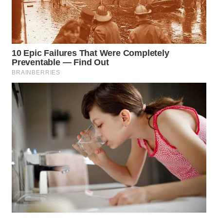
WN
LABUANBAJO
WN
BORNEO
Wahana
Media
Group
WAHANA
NEWS
WAHANA
TANI
WAHANA
ADVOKAT