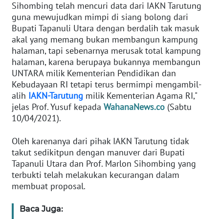
Sihombing telah mencuri data dari IAKN Tarutung
PAPUA
guna mewujudkan mimpi di siang bolong dari
BARAT
Bupati Tapanuli Utara dengan berdalih tak masuk
akal yang memang bukan membangun kampung
WN
halaman, tapi sebenarnya merusak total kampung
RIAU
halaman, karena berupaya bukannya membangun
UNTARA milik Kementerian Pendidikan dan
WN
Kebudayaan RI tetapi terus bermimpi mengambil-
SERAMBI
alih
IAKN-Tarutung
milik Kementerian Agama RI,"
jelas Prof. Yusuf kepada
WahanaNews.co
(Sabtu
10/04/2021).
WN
JAMBI
Oleh karenanya dari pihak IAKN Tarutung tidak
takut sedikitpun dengan manuver dari Bupati
WN
Tapanuli Utara dan Prof. Marlon Sihombing yang
SULTRA
terbukti telah melakukan kecurangan dalam
membuat proposal.
WN
NTB
Baca Juga: