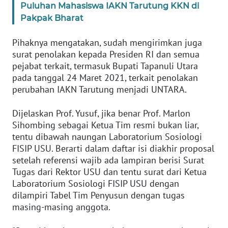
Puluhan Mahasiswa IAKN Tarutung KKN di
WN
SULTENG
Pakpak Bharat
Pihaknya mengatakan, sudah mengirimkan juga
WN
surat penolakan kepada Presiden RI dan semua
SULBAR
pejabat terkait, termasuk Bupati Tapanuli Utara
pada tanggal 24 Maret 2021, terkait penolakan
WN
perubahan IAKN Tarutung menjadi UNTARA.
BABEL
Dijelaskan Prof. Yusuf, jika benar Prof. Marlon
WN
Sihombing sebagai Ketua Tim resmi bukan liar,
SUMBAR
tentu dibawah naungan Laboratorium Sosiologi
FISIP USU. Berarti dalam daftar isi diakhir proposal
WN
setelah referensi wajib ada lampiran berisi Surat
SUMSEL
Tugas dari Rektor USU dan tentu surat dari Ketua
Laboratorium Sosiologi FISIP USU dengan
dilampiri Tabel Tim Penyusun dengan tugas
WN
masing-masing anggota.
BENGKULU