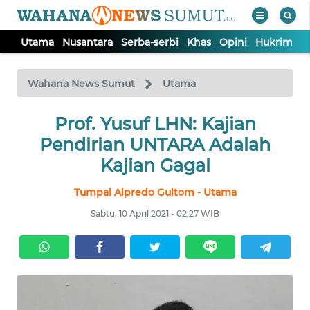
Utama
Nusantara
Serba-serbi
Khas
Opini
Hukrim
P
WAHANA
Tutup
TV
Wahana News Sumut
Utama
UTAMA
Prof. Yusuf LHN: Kajian
Pendirian UNTARA Adalah
NUSANTARA
Kajian Gagal
Tumpal Alpredo Gultom - Utama
SERBA-
SERBI
Sabtu, 10 April 2021 - 02:27 WIB
KHAS
OPINI