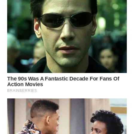
WAHANANEWS
CO ID
WAHANANEWS
NET
WAHANA
SPORT
WAHANA
UMKM
WAHANA
SELEB
WAHANA
PERSONA