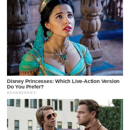
SIMALUNGUN
WN
LABUHANBATU
WN
TAPANULI
TENGAH
WN DELI
SERDANG
WN
TEBING
TINGGI
WN
PAKPAK