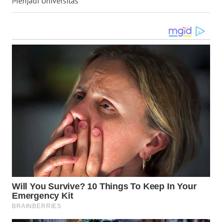
Menjadi Universitas
WN
NIAS
WN
LANGKAT
WN
TAPANULI
SELATAN
WN
TANJUNG
LESUNG
WN
KARO
WN