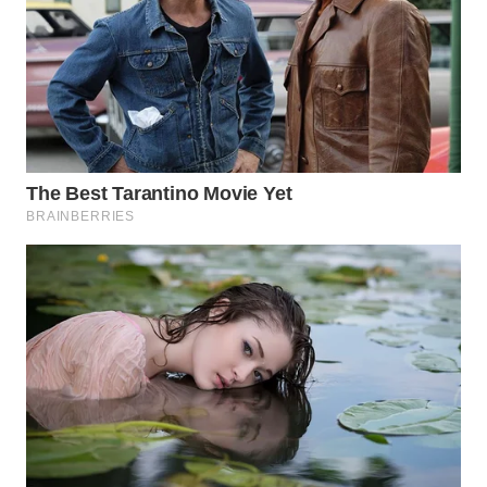
WN
KARAWANG
WN
BEKASI
WN
BOGOR
WN
DEPOK
WN
TAPANULI
UTARA
WN
SAMOSIR