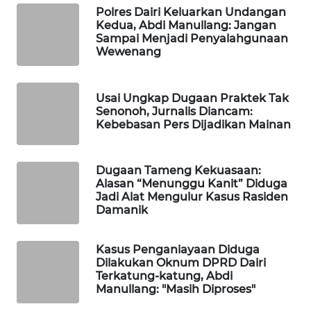
SITUNGIR
Polres Dairi Keluarkan Undangan
NEWS
Kedua, Abdi Manullang: Jangan
Sampai Menjadi Penyalahgunaan
Wewenang
SIDIKALANG
NEWS
Usai Ungkap Dugaan Praktek Tak
SIBARAGAS
Senonoh, Jurnalis Diancam:
Kebebasan Pers Dijadikan Mainan
NEWS
METRO
Dugaan Tameng Kekuasaan:
SIANTAR
Alasan “Menunggu Kanit” Diduga
NEWS
Jadi Alat Mengulur Kasus Rasiden
Damanik
METRO
MEDAN
Kasus Penganiayaan Diduga
NEWS
Dilakukan Oknum DPRD Dairi
Terkatung-katung, Abdi
Manullang: "Masih Diproses"
METRO
JAKARTA