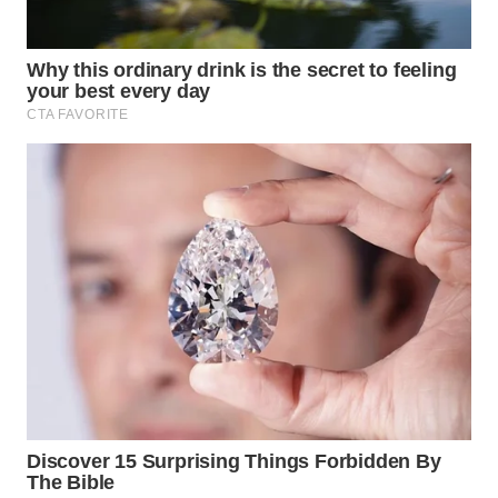
WN
PADANG
LAWAS
WN
SUMEDANG
WN
CIANJUR
WN
KEPULAUAN
SERIBU
WN
TANGERANG