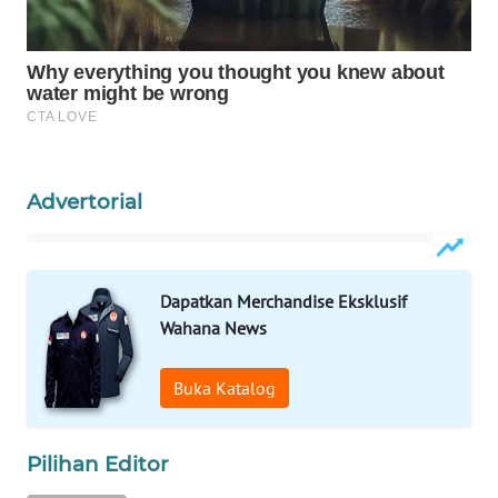
MASYARAKAT
KELISTRIKAN
WALINKI
ID
MAWAKA
Advertorial
ID
MARTABAT
NET
Dapatkan Merchandise Eksklusif
Wahana News
PLN
WATCH
Buka Katalog
MKLI
Pilihan Editor
LPKKI