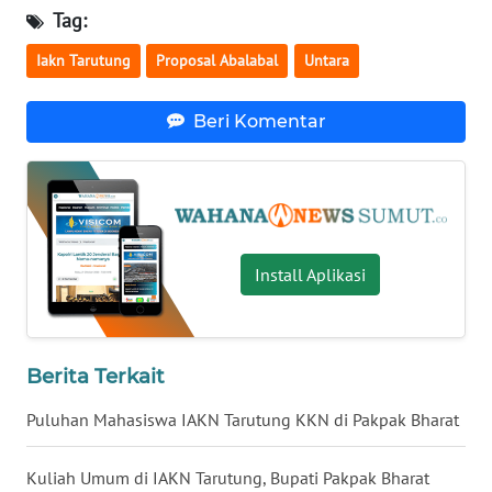
WN
Tag:
KALBAR
Iakn Tarutung
Proposal Abalabal
Untara
WN
KALTENG
Beri Komentar
WN
KALTARA
WN
KALSEL
Install Aplikasi
WN
KALTIM
Berita Terkait
WN
Puluhan Mahasiswa IAKN Tarutung KKN di Pakpak Bharat
SULSEL
Kuliah Umum di IAKN Tarutung, Bupati Pakpak Bharat