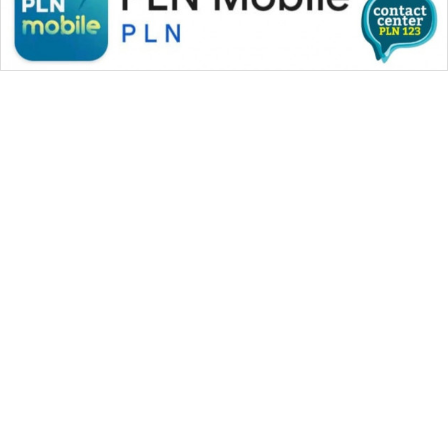
WAHANA MEDIA GROUP
|
|
|
WAHANA NEWS co
WAHANA TANI
WAHANA ADVOKAT
|
|
WAHANA INFRASTRUKTUR
WAHANA KONSUMEN
|
|
|
WAHANA LISTRIK
WAHANA TRAVEL
WAHANA TV
|
|
|
WAHANANEWS id
WAHANANEWS CO ID
WAHANANEWS NET
|
|
|
WAHANA SPORT ID
Wahana UMKM
Wahana Seleb
|
|
|
Wahana Persona
Wahana Otomotif
Wahana Health