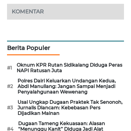
NEWS
KOMENTAR
KRT
NEWS
KARING
Berita Populer
NEWS
JURNAL
Oknum KPR Rutan Sidikalang Diduga Peras
#1
MARITIM
NAPI Ratusan Juta
Polres Dairi Keluarkan Undangan Kedua,
HUMBANG
#2
Abdi Manullang: Jangan Sampai Menjadi
NEWS
Penyalahgunaan Wewenang
Usai Ungkap Dugaan Praktek Tak Senonoh,
GARONGGANG
#3
Jurnalis Diancam: Kebebasan Pers
NEWS
Dijadikan Mainan
Dugaan Tameng Kekuasaan: Alasan
FISUELRI
#4
“Menunggu Kanit” Diduga Jadi Alat