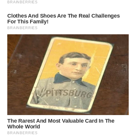
WN
BINJAI
WN
CIREBON
WN
INDRAMAYU
WN
KUNINGAN
WN
MAJALENGKA
WN
SUBANG
WN