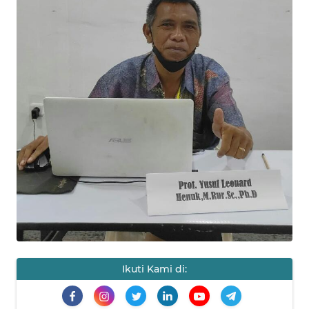
HUKRIM
PERISTIWA
Informasi
INDEKS
BERITA
KONTAK
KAMI
INFO
IKLAN
Ikuti Kami di:
TENTANG
KAMI