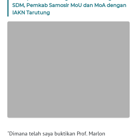
WN
SDM, Pemkab Samosir MoU dan MoA dengan
JAKARTA
IAKN Tarutung
WN
JABAR
WN
BANTEN
WN
NTT
WN
KEPRI
WN
PAPUA
"Dimana telah saya buktikan Prof. Marlon
WN