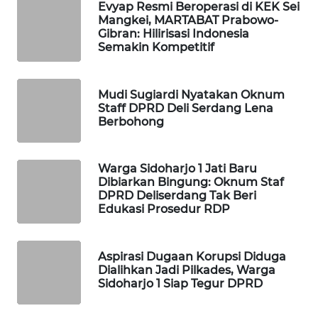
Evyap Resmi Beroperasi di KEK Sei
Mangkei, MARTABAT Prabowo-
LKKI
Gibran: Hilirisasi Indonesia
Semakin Kompetitif
KOPEKLIN
Mudi Sugiardi Nyatakan Oknum
Staff DPRD Deli Serdang Lena
PORTAL
Berbohong
KONSUMEN
FORWAMKI
Warga Sidoharjo 1 Jati Baru
Dibiarkan Bingung: Oknum Staf
DPRD Deliserdang Tak Beri
ALPERKLINAS
Edukasi Prosedur RDP
FORJASIDA
Aspirasi Dugaan Korupsi Diduga
Dialihkan Jadi Pilkades, Warga
TAMBANG
Sidoharjo 1 Siap Tegur DPRD
NEWS