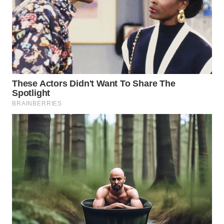
WAHANA
OTOMOTIF
WAHANA
HEALTH
WAHANA
DESA
WISATA
LAPAK
WAHANA
Wahana
Network
KONSUMEN
LISTRIK