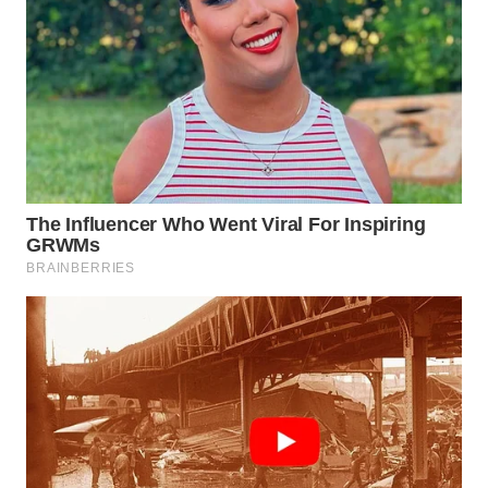
WN
MADURA
WN
SURABAYA
WN
NATUNA
WN
BINTAN
WN
MANDALIKA
WN
LIKUPANG