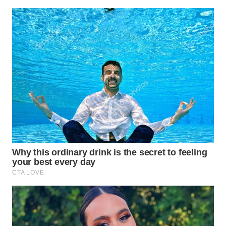
SUKABUMI
WN
PURWAKARTA
WN
PRIANGAN
TIMUR
WN
SEMARANG
WN
SOLO
WN
BOROBUDUR