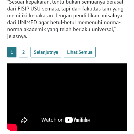
"Sesuai kepakaran, tentu bukan semuanya berasal
WN
dari FISIP USU semata, tapi dari fakultas lain yang
LAMPUNG
memiliki kepakaran dengan pendidikan, misalnya
dari UNIMED agar betul-betul memenuhi norma-
WN
norma akademik yang telah berlaku universal,"
JATENG
jelasnya.
WN
1
2
Selanjutnya
Lihat Semua
NUSANTARA
WN
JOGJA
WN
JATIM
WN
BALI