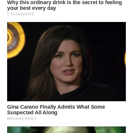
WAHANA
INFRASTRUKTUR
WAHANA
KONSUMEN
WAHANA
LISTRIK
WAHANA
TRAVEL
WAHANA
TV
WAHANANEWS
ID