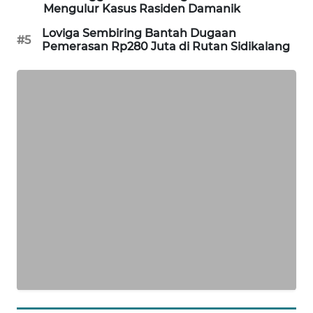
Mengulur Kasus Rasiden Damanik
ID
Loviga Sembiring Bantah Dugaan
#5
ENERGI
Pemerasan Rp280 Juta di Rutan Sidikalang
NEWS
CILEUNGSI
NEWS
BERKAT
NEWS
BERAMPU
NEWS
ANUGERAH
NEWS
AKHLAK