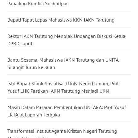
WN
Paparkan Kondisi Sosbudpar
GORONTALO
Bupati Taput Lepas Mahasiswa KKN IAKN Tarutung
WN
SULUT
Rektor IAKN Tarutung Menolak Undangan Diskusi Ketua
DPRD Taput
WN
MALUKU
Bantu Sesama, Mahasiswa IAKN Tarutung dan UNITA
Silangit Turun ke Jalan
WN
MALUT
Istri Bupati Sibuk Sosialisasi Univ. Negeri Umum, Prof.
Yusuf LHK Pastikan IAKN Tarutung Menjadi UKN
WN
DAIRI
Masih Dalam Pusaran Pembentukan UNTARA: Prof. Yusuf
WN
LK Buat Laporan Terbuka
DANAU
TOBA
Transformasi Institut Agama Kristen Negeri Tarutung