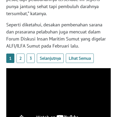
WN
punya jantung sehat tapi pembuluh darahnya
LAMPUNG
tersumbat,” katanya.
WN
Seperti diketahui, desakan pembenahan sarana
JATENG
dan prasarana pelabuhan juga mencuat dalam
Forum Diskusi Insan Maritim Sumut yang digelar
WN
ALFI/ILFA Sumut pada Februari lalu.
NUSANTARA
1
2
3
Selanjutnya
Lihat Semua
WN
JOGJA
WN
JATIM
WN
BALI