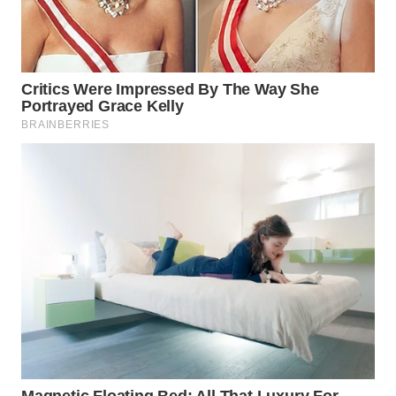
SUKABUMI
WN
PURWAKARTA
WN
PRIANGAN
TIMUR
WN
SEMARANG
WN
SOLO
WN
BOROBUDUR