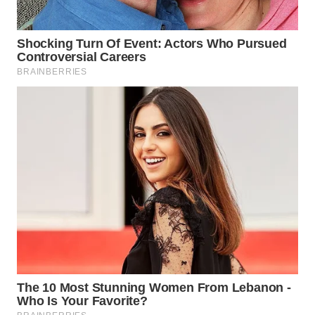
WN
KARAWANG
WN
BEKASI
WN
BOGOR
WN
DEPOK
WN
TAPANULI
UTARA
WN
SAMOSIR