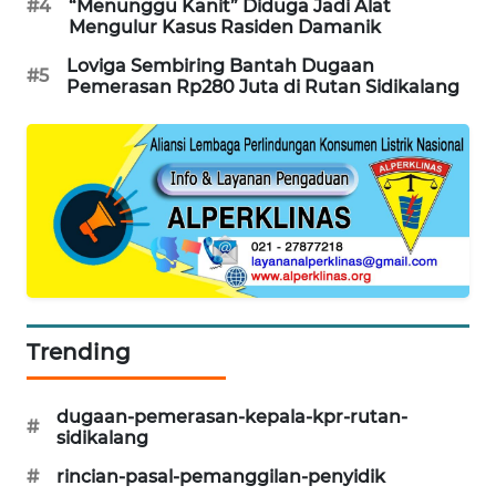
#4
“Menunggu Kanit” Diduga Jadi Alat
ID
Mengulur Kasus Rasiden Damanik
Loviga Sembiring Bantah Dugaan
PERAPKI
#5
Pemerasan Rp280 Juta di Rutan Sidikalang
NEWS
SONYA
ASA
NEWS
Trending
dugaan-pemerasan-kepala-kpr-rutan-
#
sidikalang
#
rincian-pasal-pemanggilan-penyidik