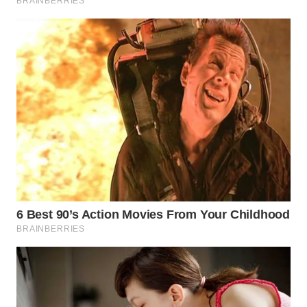
WN
PADANG
LAWAS
WN
SUMEDANG
WN
CIANJUR
WN
KEPULAUAN
SERIBU
WN
TANGERANG