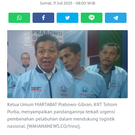
Jumat, 11 Juli 2025 - 08:00 WIB
HUKRIM
PERISTIWA
Informasi
INDEKS
BERITA
KONTAK
KAMI
INFO
Ketua Umum MARTABAT Prabowo-Gibran, KRT Tohom
IKLAN
Purba, menyampaikan pandangannya terkait urgensi
pembenahan pelabuhan dalam mendukung logistik
TENTANG
nasional. [WAHANANEWS.CO/Inno].
KAMI