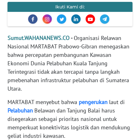
Ikuti Kami di:
PEDOMAN
MEDIA
SIBER
Sumut.WAHANANEWS.CO
-
Organisasi Relawan
REDAKSI
Nasional MARTABAT Prabowo-Gibran menegaskan
bahwa percepatan pembangunan Kawasan
KARIR
Ekonomi Dunia Pelabuhan Kuala Tanjung
Terintegrasi tidak akan tercapai tanpa langkah
DISCLAIMER
pmebenahan infrastruktur pelabuhan di Sumatera
Utara.
Wahana
News
Regional
MARTABAT menyebut bahwa
pengerukan
laut di
Pelabuhan
Belawan dan Tanjung Balai harus
WN
disegerakan sebagai prioritas nasional untuk
SUMUT
memperkuat konektivitas logistik dan mendukung
geliat industri kawasan.