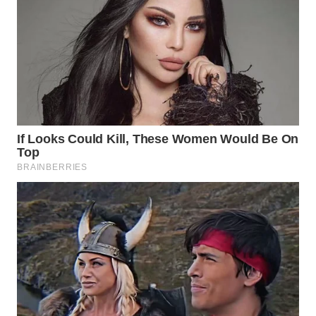
MASYARAKAT
KELISTRIKAN
WALINKI
ID
MAWAKA
ID
MARTABAT
NET
PLN
WATCH
MKLI
LPKKI