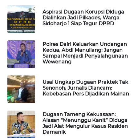
NEWS
Aspirasi Dugaan Korupsi Diduga
Dialihkan Jadi Pilkades, Warga
KRT
Sidoharjo 1 Siap Tegur DPRD
NEWS
Polres Dairi Keluarkan Undangan
KARING
Kedua, Abdi Manullang: Jangan
NEWS
Sampai Menjadi Penyalahgunaan
Wewenang
JURNAL
MARITIM
Usai Ungkap Dugaan Praktek Tak
Senonoh, Jurnalis Diancam:
HUMBANG
Kebebasan Pers Dijadikan Mainan
NEWS
GARONGGANG
Dugaan Tameng Kekuasaan:
NEWS
Alasan “Menunggu Kanit” Diduga
Jadi Alat Mengulur Kasus Rasiden
Damanik
FISUELRI