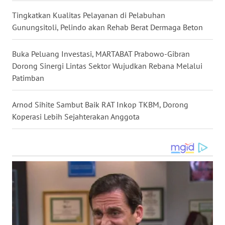
WN
Tingkatkan Kualitas Pelayanan di Pelabuhan
NIAS
Gunungsitoli, Pelindo akan Rehab Berat Dermaga Beton
WN
Buka Peluang Investasi, MARTABAT Prabowo-Gibran
LANGKAT
Dorong Sinergi Lintas Sektor Wujudkan Rebana Melalui
Patimban
WN
TAPANULI
Arnod Sihite Sambut Baik RAT Inkop TKBM, Dorong
SELATAN
Koperasi Lebih Sejahterakan Anggota
WN
TANJUNG
LESUNG
WN
KARO
WN