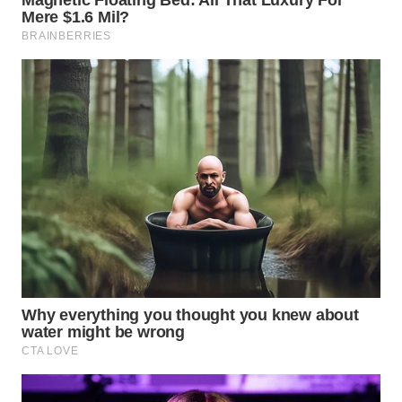
WN
MADURA
WN
SURABAYA
WN
NATUNA
WN
BINTAN
WN
MANDALIKA
WN
LIKUPANG