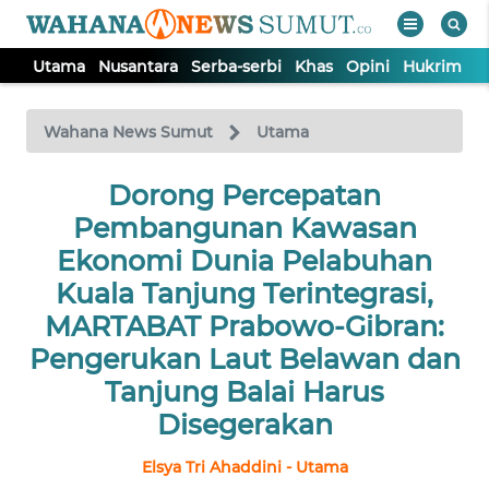
Utama
Nusantara
Serba-serbi
Khas
Opini
Hukrim
P
WAHANA
Tutup
TV
Wahana News Sumut
Utama
UTAMA
Dorong Percepatan
Pembangunan Kawasan
NUSANTARA
Ekonomi Dunia Pelabuhan
Kuala Tanjung Terintegrasi,
SERBA-
MARTABAT Prabowo-Gibran:
SERBI
Pengerukan Laut Belawan dan
Tanjung Balai Harus
KHAS
Disegerakan
OPINI
Elsya Tri Ahaddini - Utama