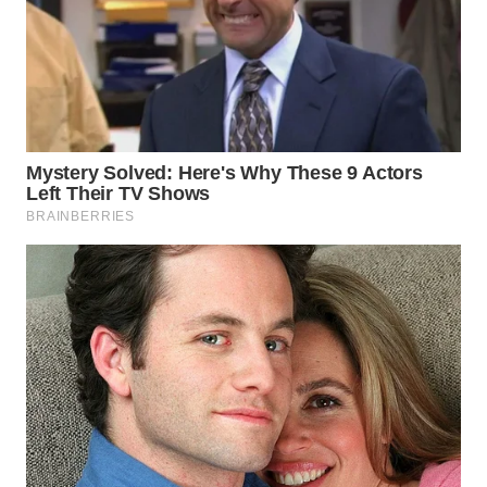
SIMALUNGUN
WN
LABUHANBATU
WN
TAPANULI
TENGAH
WN DELI
SERDANG
WN
TEBING
TINGGI
WN
PAKPAK