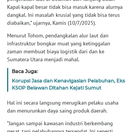
WN
Kapal-kapal besar tidak bisa masuk karena alurnya
SULTENG
dangkal. Ini masalah krusial yang tidak bisa terus
diabaikan,” ujarnya, Kamis (10/7/2025).
WN
SULBAR
Menurut Tohom, pendangkalan alur laut dan
infrastruktur bongkar muat yang ketinggalan
WN
zaman membuat biaya logistik dari dan ke
BABEL
Sumatera Utara menjadi mahal.
WN
Baca Juga:
SUMBAR
Korupsi Jasa dan Kenavigasian Pelabuhan, Eks
KSOP Belawan Ditahan Kejati Sumut
WN
SUMSEL
Hal ini secara langsung merugikan pelaku usaha
dan menurunkan daya saing produk daerah.
WN
BENGKULU
“Jangan sampai kawasan industri berkembang
pesat, tapi pelabuhannya tersendat. Ini seperti