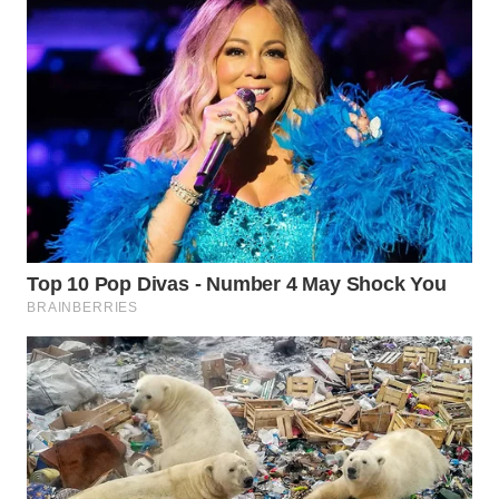
WN
LABUANBAJO
WN
BORNEO
Wahana
Media
Group
WAHANA
NEWS
WAHANA
TANI
WAHANA
ADVOKAT