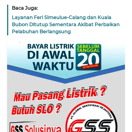
WN
JAKARTA
Baca Juga:
Layanan Feri Simeulue-Calang dan Kuala
WN
Bubon Ditutup Sementara Akibat Perbaikan
JABAR
Pelabuhan Berlangsung
WN
BANTEN
WN
NTT
WN
KEPRI
WN
PAPUA
WN