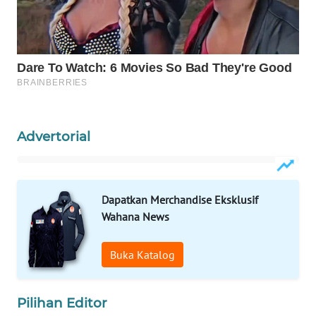
LKKI
KOPEKLIN
PORTAL
KONSUMEN
Advertorial
FORWAMKI
ALPERKLINAS
Dapatkan Merchandise Eksklusif
Wahana News
FORJASIDA
Buka Katalog
TAMBANG
NEWS
Pilihan Editor