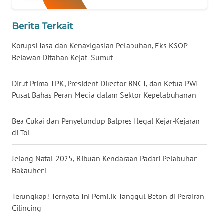
WN
GORONTALO
Berita Terkait
WN
Korupsi Jasa dan Kenavigasian Pelabuhan, Eks KSOP
SULUT
Belawan Ditahan Kejati Sumut
WN
Dirut Prima TPK, President Director BNCT, dan Ketua PWI
MALUKU
Pusat Bahas Peran Media dalam Sektor Kepelabuhanan
WN
MALUT
Bea Cukai dan Penyelundup Balpres Ilegal Kejar-Kejaran
di Tol
WN
DAIRI
Jelang Natal 2025, Ribuan Kendaraan Padari Pelabuhan
Bakauheni
WN
DANAU
Terungkap! Ternyata Ini Pemilik Tanggul Beton di Perairan
TOBA
Cilincing