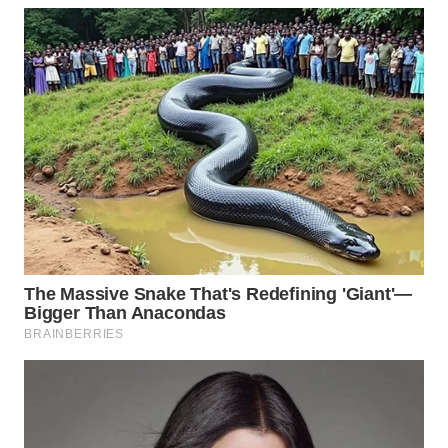
WAHANA
OTOMOTIF
WAHANA
HEALTH
WAHANA
DESA
WISATA
LAPAK
WAHANA
Wahana
Network
KONSUMEN
LISTRIK