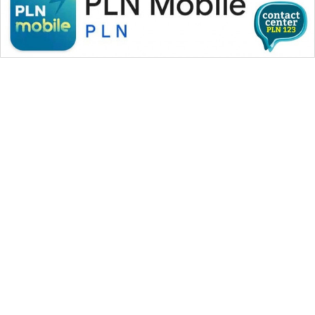
WAHANA MEDIA GROUP
|
|
|
WAHANA NEWS co
WAHANA TANI
WAHANA ADVOKAT
|
|
WAHANA INFRASTRUKTUR
WAHANA KONSUMEN
|
|
|
WAHANA LISTRIK
WAHANA TRAVEL
WAHANA TV
|
|
|
WAHANANEWS id
WAHANANEWS CO ID
WAHANANEWS NET
|
|
|
WAHANA SPORT ID
Wahana UMKM
Wahana Seleb