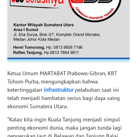
PAPUA
BARAT
WN
RIAU
WN
SERAMBI
Ketua Umum MARTABAT Prabowo-Gibran, KRT
WN
JAMBI
Tohom Purba, mengungkapkan bahwa
ketertinggalan
infrastruktur
pelabuhan saat ini
WN
telah menjadi hambatan serius bagi daya saing
SULTRA
ekonomi Sumatera Utara.
WN
“Kalau kita ingin Kuala Tanjung menjadi simpul
NTB
penting ekonomi dunia, maka jangan tunda lagi
pengerukan laut di Belawan dan Tanjung Balai.