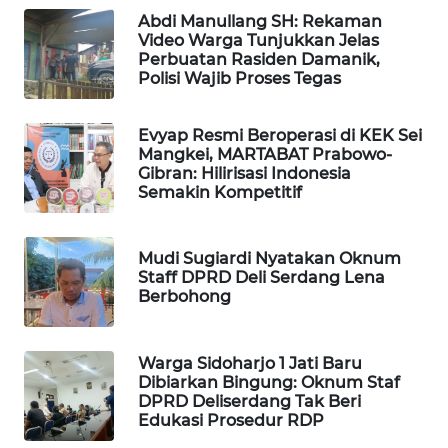
SITUNGIR
Abdi Manullang SH: Rekaman
NEWS
Video Warga Tunjukkan Jelas
Perbuatan Rasiden Damanik,
Polisi Wajib Proses Tegas
SIDIKALANG
NEWS
Evyap Resmi Beroperasi di KEK Sei
Mangkei, MARTABAT Prabowo-
SIBARAGAS
Gibran: Hilirisasi Indonesia
NEWS
Semakin Kompetitif
METRO
SIANTAR
Mudi Sugiardi Nyatakan Oknum
NEWS
Staff DPRD Deli Serdang Lena
Berbohong
METRO
MEDAN
Warga Sidoharjo 1 Jati Baru
NEWS
Dibiarkan Bingung: Oknum Staf
DPRD Deliserdang Tak Beri
Edukasi Prosedur RDP
METRO
JAKARTA