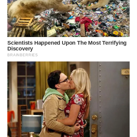
WAHANA
INFRASTRUKTUR
WAHANA
KONSUMEN
WAHANA
LISTRIK
WAHANA
TRAVEL
WAHANA
TV
WAHANANEWS
ID