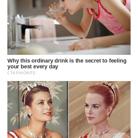
WN
BINJAI
WN
CIREBON
WN
INDRAMAYU
WN
KUNINGAN
WN
MAJALENGKA
WN
SUBANG
WN