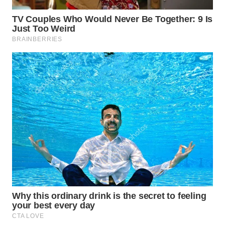
WAHANANEWS
CO ID
WAHANANEWS
NET
WAHANA
SPORT
WAHANA
UMKM
WAHANA
SELEB
WAHANA
PERSONA