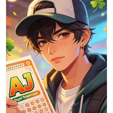
HUKRIM
PERISTIWA
Informasi
INDEKS
BERITA
KONTAK
KAMI
INFO
IKLAN
TENTANG
KAMI