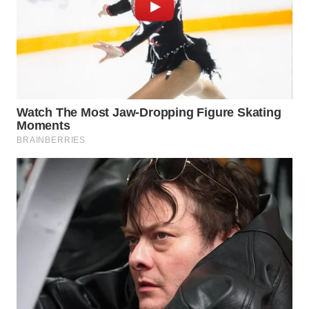
WAHANANEWS
CO ID
WAHANANEWS
NET
WAHANA
SPORT
WAHANA
UMKM
WAHANA
SELEB
WAHANA
PERSONA