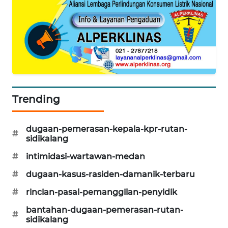
ID
PERAPKI
NEWS
SONYA
ASA
NEWS
Trending
dugaan-pemerasan-kepala-kpr-rutan-
#
sidikalang
#
intimidasi-wartawan-medan
#
dugaan-kasus-rasiden-damanik-terbaru
#
rincian-pasal-pemanggilan-penyidik
bantahan-dugaan-pemerasan-rutan-
#
sidikalang