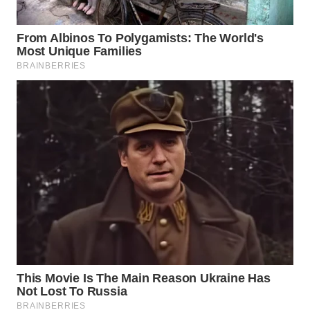
MASYARAKAT
KELISTRIKAN
WALINKI
ID
MAWAKA
ID
MARTABAT
NET
PLN
WATCH
MKLI
LPKKI