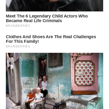
WAHANA
OTOMOTIF
WAHANA
HEALTH
WAHANA
DESA
WISATA
LAPAK
WAHANA
Wahana
Network
KONSUMEN
LISTRIK