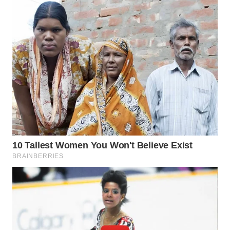
WAHANA
INFRASTRUKTUR
WAHANA
KONSUMEN
WAHANA
LISTRIK
WAHANA
TRAVEL
WAHANA
TV
WAHANANEWS
ID