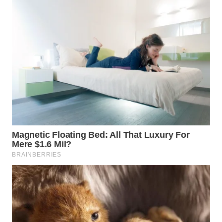
WN
PADANG
LAWAS
WN
SUMEDANG
WN
CIANJUR
WN
KEPULAUAN
SERIBU
WN
TANGERANG