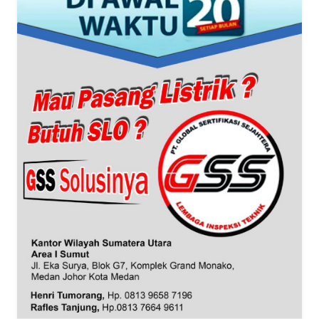
PAPUA
BARAT
WN
RIAU
WN
SERAMBI
WN
JAMBI
WN
SULTRA
WN
NTB