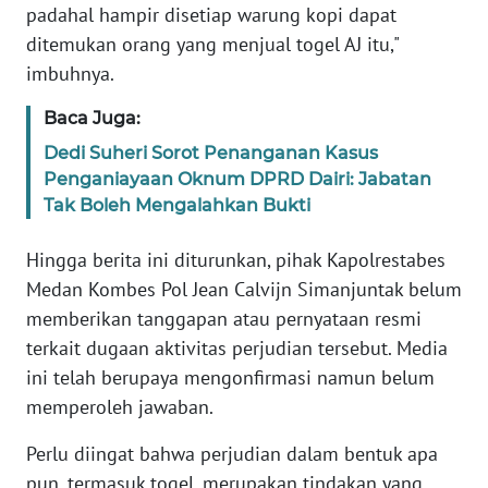
WN
padahal hampir disetiap warung kopi dapat
LAMPUNG
ditemukan orang yang menjual togel AJ itu,"
imbuhnya.
WN
JATENG
Baca Juga:
Dedi Suheri Sorot Penanganan Kasus
WN
Penganiayaan Oknum DPRD Dairi: Jabatan
NUSANTARA
Tak Boleh Mengalahkan Bukti
WN
Hingga berita ini diturunkan, pihak Kapolrestabes
JOGJA
Medan Kombes Pol Jean Calvijn Simanjuntak belum
memberikan tanggapan atau pernyataan resmi
WN
terkait dugaan aktivitas perjudian tersebut. Media
JATIM
ini telah berupaya mengonfirmasi namun belum
memperoleh jawaban.
WN
BALI
Perlu diingat bahwa perjudian dalam bentuk apa
pun, termasuk togel, merupakan tindakan yang