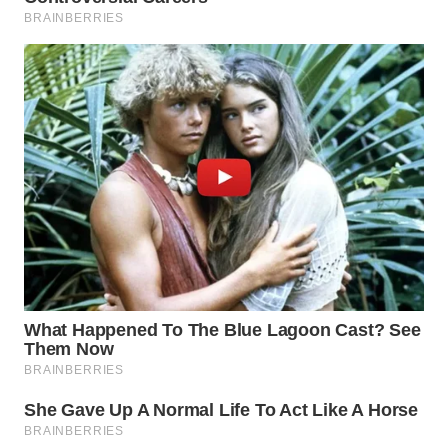
WN
MADURA
WN
SURABAYA
WN
NATUNA
WN
BINTAN
WN
MANDALIKA
WN
LIKUPANG