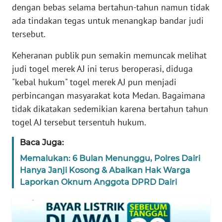
WN
dengan bebas selama bertahun-tahun namun tidak
JAKARTA
ada tindakan tegas untuk menangkap bandar judi
tersebut.
WN
JABAR
Keheranan publik pun semakin memuncak melihat
judi togel merek AJ ini terus beroperasi, diduga
WN
"kebal hukum" togel merek AJ pun menjadi
BANTEN
perbincangan masyarakat kota Medan. Bagaimana
tidak dikatakan sedemikian karena bertahun tahun
WN
NTT
togel AJ tersebut tersentuh hukum.
Baca Juga:
WN
KEPRI
Memalukan: 6 Bulan Menunggu, Polres Dairi
Hanya Janji Kosong & Abaikan Hak Warga
Laporkan Oknum Anggota DPRD Dairi
WN
PAPUA
WN