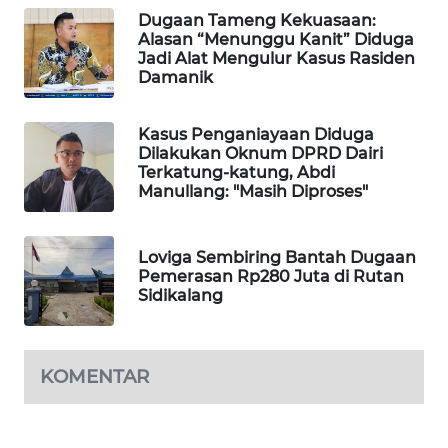
NEWS
Dugaan Tameng Kekuasaan:
Alasan “Menunggu Kanit” Diduga
Jadi Alat Mengulur Kasus Rasiden
KRT
Damanik
NEWS
Kasus Penganiayaan Diduga
KARING
Dilakukan Oknum DPRD Dairi
NEWS
Terkatung-katung, Abdi
Manullang: "Masih Diproses"
JURNAL
MARITIM
Loviga Sembiring Bantah Dugaan
Pemerasan Rp280 Juta di Rutan
HUMBANG
Sidikalang
NEWS
GARONGGANG
KOMENTAR
NEWS
FISUELRI