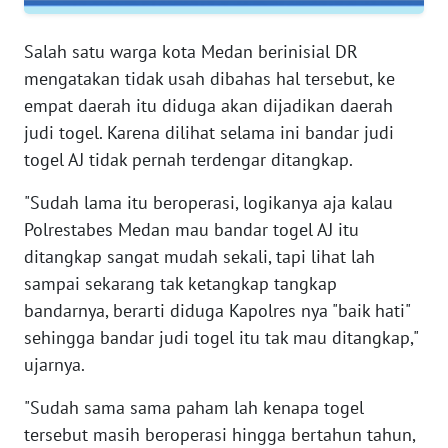
WN
SULTENG
Salah satu warga kota Medan berinisial DR
mengatakan tidak usah dibahas hal tersebut, ke
WN
empat daerah itu diduga akan dijadikan daerah
SULBAR
judi togel. Karena dilihat selama ini bandar judi
togel AJ tidak pernah terdengar ditangkap.
WN
BABEL
"Sudah lama itu beroperasi, logikanya aja kalau
Polrestabes Medan mau bandar togel AJ itu
WN
ditangkap sangat mudah sekali, tapi lihat lah
SUMBAR
sampai sekarang tak ketangkap tangkap
bandarnya, berarti diduga Kapolres nya "baik hati"
WN
SUMSEL
sehingga bandar judi togel itu tak mau ditangkap,"
ujarnya.
WN
BENGKULU
"Sudah sama sama paham lah kenapa togel
tersebut masih beroperasi hingga bertahun tahun,