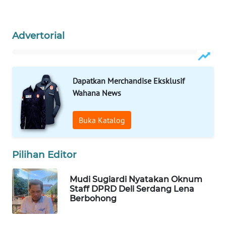
LKKI
Advertorial
KOPEKLIN
PORTAL
Dapatkan Merchandise Eksklusif
KONSUMEN
Wahana News
FORWAMKI
Buka Katalog
ALPERKLINAS
Pilihan Editor
FORJASIDA
Mudi Sugiardi Nyatakan Oknum
Staff DPRD Deli Serdang Lena
TAMBANG
Berbohong
NEWS