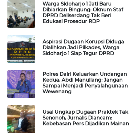
SITUNGIR
Warga Sidoharjo 1 Jati Baru
Dibiarkan Bingung: Oknum Staf
NEWS
DPRD Deliserdang Tak Beri
Edukasi Prosedur RDP
SIDIKALANG
NEWS
Aspirasi Dugaan Korupsi Diduga
Dialihkan Jadi Pilkades, Warga
SIBARAGAS
Sidoharjo 1 Siap Tegur DPRD
NEWS
METRO
Polres Dairi Keluarkan Undangan
SIANTAR
Kedua, Abdi Manullang: Jangan
NEWS
Sampai Menjadi Penyalahgunaan
Wewenang
METRO
MEDAN
Usai Ungkap Dugaan Praktek Tak
NEWS
Senonoh, Jurnalis Diancam:
Kebebasan Pers Dijadikan Mainan
METRO
JAKARTA