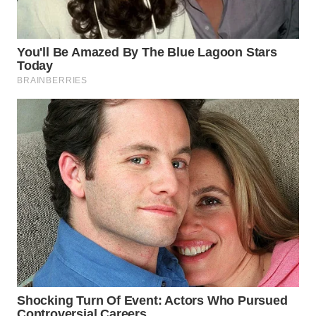
SUKABUMI
WN
PURWAKARTA
WN
PRIANGAN
TIMUR
WN
SEMARANG
WN
SOLO
WN
BOROBUDUR