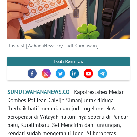
PEDOMAN
MEDIA
SIBER
REDAKSI
Ilustrasi. [WahanaNews.co/Hadi Kurniawan]
KARIR
Ikuti Kami di:
DISCLAIMER
Wahana
SUMUT.WAHANANEWS.CO
-
Kapolrestabes Medan
News
Regional
Kombes Pol Jean Calvijn Simanjuntak diduga
"berbaik hati" membiarkan judi togel merek AJ
WN
beroperasi di Wilayah hukum nya seperti di Pancur
SUMUT
batu, Kutalimbaru, Sei Mencirim dan Tuntungan,
kendati sudah mengetahui Togel AJ beroperasi