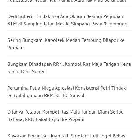
SIMALUNGUN
Dedi Suheri : Tindak Jika Ada Oknum Bekingi Perjudian
WN
STM di Samping Jalan Mesjid Simpang Pasar 9 Tembung
LABUHANBATU
Sering Bungkam, Kapolsek Medan Tembung Dilapor ke
WN
TAPANULI
Propam
TENGAH
Bungkam Dihadapan RRN, Kompol Ras Maju Tarigan Kena
WN DELI
Sentil Dedi Suheri
SERDANG
Pertamina Patra Niaga Apresiasi Konsistensi Polri Tindak
WN
Penyalahgunaan BBM & LPG Subsidi
TEBING
TINGGI
Ditanya Pelapor, Kompol Ras Maju Tarigan Diam Seribu
Bahasa, RRN Bakal Lapor ke Propam
WN
PAKPAK
Kawasan Percut Sei Tuan Jadi Sorotan: Judi Togel Bebas