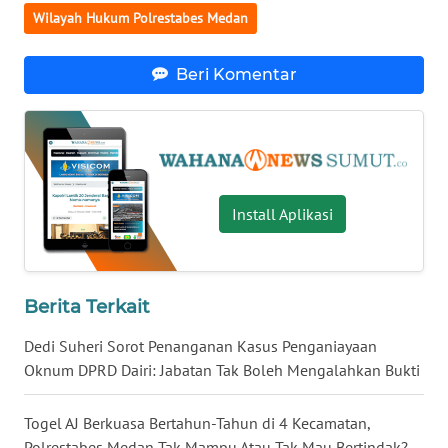
WN
Wilayah Hukum Polrestabes Medan
NIAS
Beri Komentar
WN
LANGKAT
WN
TAPANULI
SELATAN
Install Aplikasi
WN
TANJUNG
LESUNG
Berita Terkait
Dedi Suheri Sorot Penanganan Kasus Penganiayaan
WN
Oknum DPRD Dairi: Jabatan Tak Boleh Mengalahkan Bukti
KARO
Togel AJ Berkuasa Bertahun-Tahun di 4 Kecamatan,
WN
Polrestabes Medan Tak Mampu Atau Tak Mau Bertindak?