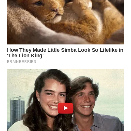
WN
BINJAI
WN
CIREBON
WN
INDRAMAYU
WN
KUNINGAN
WN
MAJALENGKA
WN
SUBANG
WN