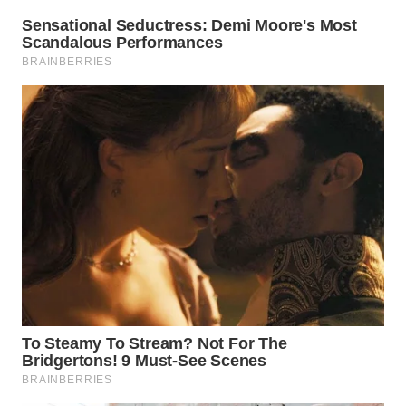
WN
LABUANBAJO
WN
BORNEO
Wahana
Media
Group
WAHANA
NEWS
WAHANA
TANI
WAHANA
ADVOKAT