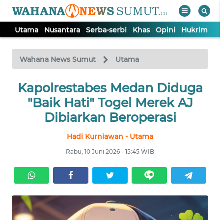
Utama
Nusantara
Serba-serbi
Khas
Opini
Hukrim
P
WAHANA
Tutup
TV
Wahana News Sumut
Utama
UTAMA
Kapolrestabes Medan Diduga
"Baik Hati" Togel Merek AJ
NUSANTARA
Dibiarkan Beroperasi
Hadi Kurniawan - Utama
SERBA-
SERBI
Rabu, 10 Juni 2026 - 15:45 WIB
KHAS
OPINI