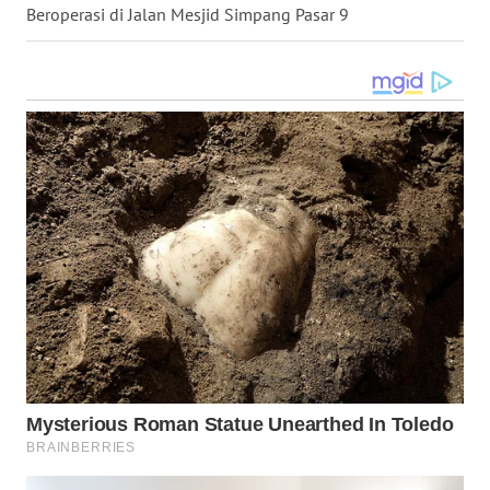
Beroperasi di Jalan Mesjid Simpang Pasar 9
WN
KARAWANG
WN
BEKASI
WN
BOGOR
WN
DEPOK
WN
TAPANULI
UTARA
WN
SAMOSIR