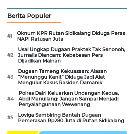
ID
Berita Populer
ENERGI
NEWS
Oknum KPR Rutan Sidikalang Diduga Peras
#1
NAPI Ratusan Juta
CILEUNGSI
NEWS
Usai Ungkap Dugaan Praktek Tak Senonoh,
#2
Jurnalis Diancam: Kebebasan Pers
Dijadikan Mainan
BERKAT
NEWS
Dugaan Tameng Kekuasaan: Alasan
#3
“Menunggu Kanit” Diduga Jadi Alat
Mengulur Kasus Rasiden Damanik
BERAMPU
NEWS
Polres Dairi Keluarkan Undangan Kedua,
#4
Abdi Manullang: Jangan Sampai Menjadi
Penyalahgunaan Wewenang
ANUGERAH
NEWS
Loviga Sembiring Bantah Dugaan
#5
Pemerasan Rp280 Juta di Rutan Sidikalang
AKHLAK