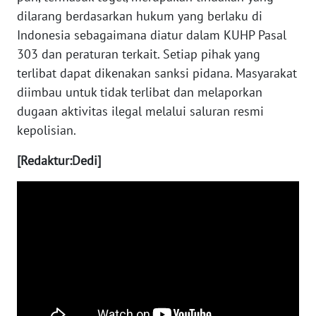
WN
dilarang berdasarkan hukum yang berlaku di
KALBAR
Indonesia sebagaimana diatur dalam KUHP Pasal
303 dan peraturan terkait. Setiap pihak yang
WN
KALTENG
terlibat dapat dikenakan sanksi pidana. Masyarakat
diimbau untuk tidak terlibat dan melaporkan
WN
dugaan aktivitas ilegal melalui saluran resmi
KALTARA
kepolisian.
[Redaktur:Dedi]
WN
KALSEL
WN
KALTIM
WN
SULSEL