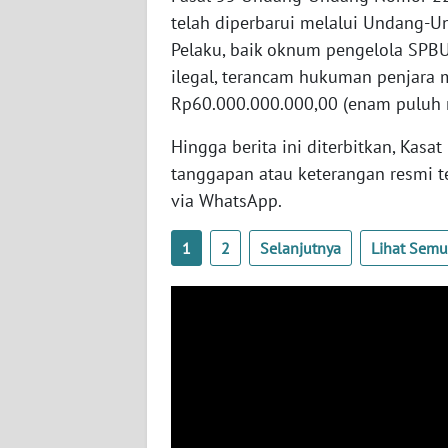
telah diperbarui melalui Undang-U
Pelaku, baik oknum pengelola SPBU
WN
KALTENG
ilegal, terancam hukuman penjara
Rp60.000.000.000,00 (enam puluh m
WN
Hingga berita ini diterbitkan, Kas
KALTARA
tanggapan atau keterangan resmi t
via WhatsApp.
WN
KALSEL
1
2
Selanjutnya
Lihat Sem
WN
KALTIM
WN
SULSEL
WN
GORONTALO