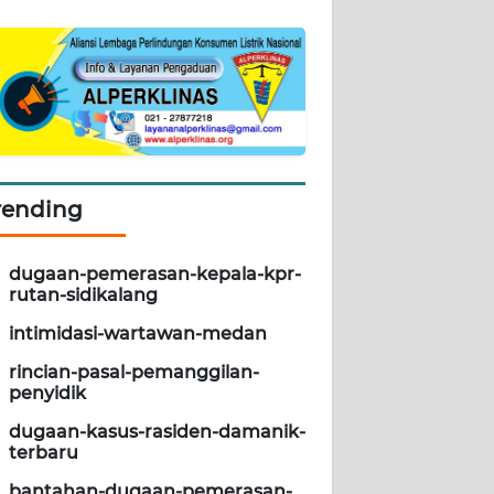
rending
dugaan-pemerasan-kepala-kpr-
rutan-sidikalang
intimidasi-wartawan-medan
rincian-pasal-pemanggilan-
penyidik
dugaan-kasus-rasiden-damanik-
terbaru
bantahan-dugaan-pemerasan-