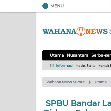
MENU
WAHANA
Tutup
TV
UTAMA
NUSANTARA
Utama
Nusantara
Serba-ser
SERBA-
Informasi
Indeks Berita
Kontak 
SERBI
Wahana News Sumut
Utama
KHAS
OPINI
SPBU Bandar L