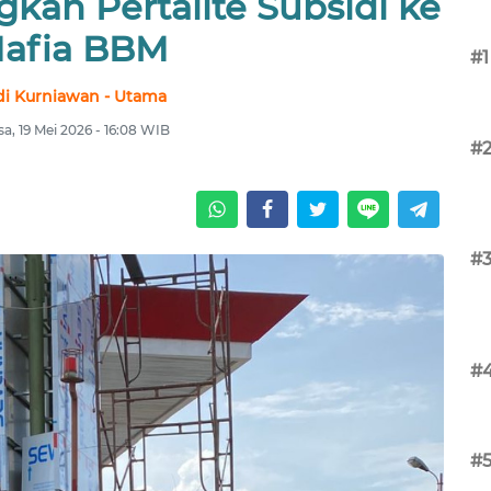
kan Pertalite Subsidi ke
afia BBM
#1
i Kurniawan - Utama
sa, 19 Mei 2026 - 16:08 WIB
#
#
#
#