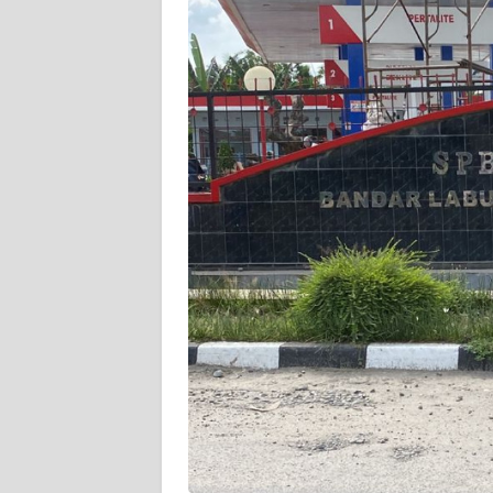
PEDOMAN
MEDIA
SIBER
REDAKSI
KARIR
DISCLAIMER
Wahana
News
Regional
WN
SUMUT
WN
JAKARTA