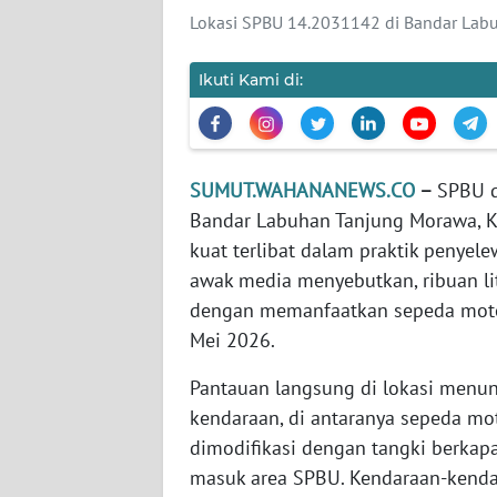
Lokasi SPBU 14.2031142 di Bandar Lab
WN
JABAR
Ikuti Kami di:
WN
BANTEN
SUMUT.WAHANANEWS.CO
–
SPBU d
WN
Bandar Labuhan Tanjung Morawa, Ka
NTT
kuat terlibat dalam praktik penye
awak media menyebutkan, ribuan lit
WN
dengan memanfaatkan sepeda motor 
KEPRI
Mei 2026.
WN
Pantauan langsung di lokasi menun
PAPUA
kendaraan, di antaranya sepeda mo
dimodifikasi dengan tangki berkapasi
WN
masuk area SPBU. Kendaraan-kenda
PAPUA