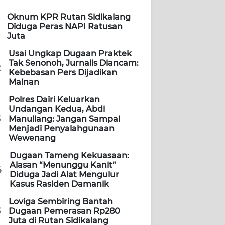
Oknum KPR Rutan Sidikalang
Diduga Peras NAPI Ratusan
Juta
Usai Ungkap Dugaan Praktek
Tak Senonoh, Jurnalis Diancam:
2
Kebebasan Pers Dijadikan
Mainan
Polres Dairi Keluarkan
Undangan Kedua, Abdi
3
Manullang: Jangan Sampai
Menjadi Penyalahgunaan
Wewenang
Dugaan Tameng Kekuasaan:
Alasan “Menunggu Kanit”
4
Diduga Jadi Alat Mengulur
Kasus Rasiden Damanik
Loviga Sembiring Bantah
5
Dugaan Pemerasan Rp280
Juta di Rutan Sidikalang