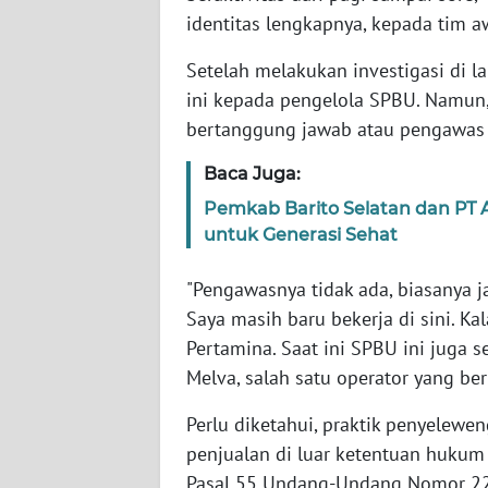
LAMPUNG
identitas lengkapnya, kepada tim a
WN
Setelah melakukan investigasi di 
JATENG
ini kepada pengelola SPBU. Namun,
bertanggung jawab atau pengawas t
WN
NUSANTARA
Baca Juga:
Pemkab Barito Selatan dan PT 
WN
untuk Generasi Sehat
JOGJA
"Pengawasnya tidak ada, biasanya ja
WN
Saya masih baru bekerja di sini. K
JATIM
Pertamina. Saat ini SPBU ini juga s
Melva, salah satu operator yang ber
WN
BALI
Perlu diketahui, praktik penyelew
penjualan di luar ketentuan hukum 
WN
Pasal 55 Undang-Undang Nomor 22
KALBAR