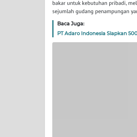
bakar untuk kebutuhan pribadi, mel
BARAT
sejumlah gudang penampungan yang 
WN
Baca Juga:
RIAU
PT Adaro Indonesia Siapkan 50
WN
SERAMBI
WN
JAMBI
WN
SULTRA
WN
NTB
WN