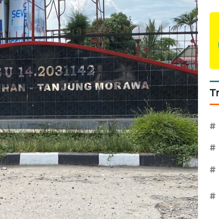
T
#
#
#
#