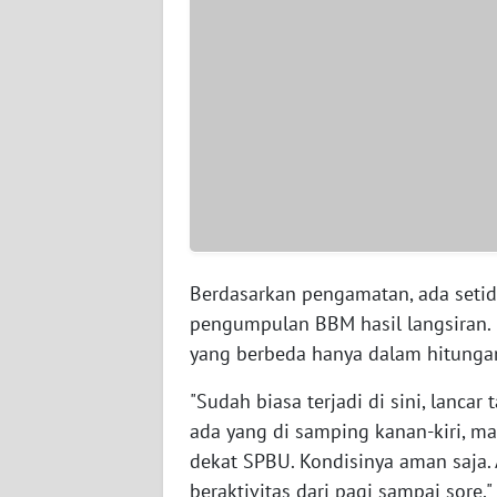
SULTENG
WN
SULBAR
WN
BABEL
WN
SUMBAR
Berdasarkan pengamatan, ada setid
WN
pengumpulan BBM hasil langsiran. K
SUMSEL
yang berbeda hanya dalam hitunga
WN
"Sudah biasa terjadi di sini, lancar
BENGKULU
ada yang di samping kanan-kiri, ma
dekat SPBU. Kondisinya aman saja.
WN
beraktivitas dari pagi sampai sore