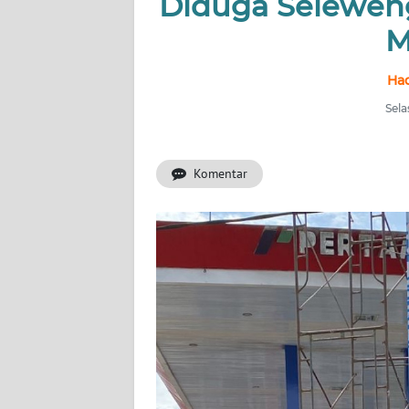
Diduga Seleweng
HUKRIM
M
PERISTIWA
Had
Informasi
Sela
INDEKS
BERITA
Komentar
KONTAK
KAMI
INFO
IKLAN
TENTANG
KAMI